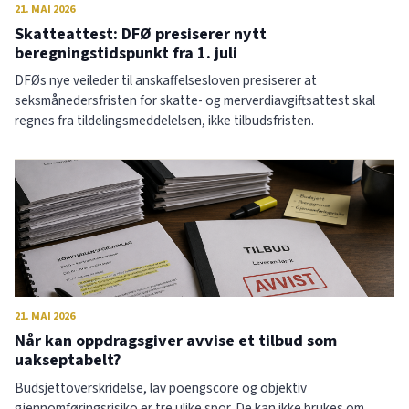
21. MAI 2026
Skatteattest: DFØ presiserer nytt
beregningstidspunkt fra 1. juli
DFØs nye veileder til anskaffelsesloven presiserer at
seksmånedersfristen for skatte- og merverdiavgiftsattest skal
regnes fra tildelingsmeddelelsen, ikke tilbudsfristen.
21. MAI 2026
Når kan oppdragsgiver avvise et tilbud som
uakseptabelt?
Budsjettoverskridelse, lav poengscore og objektiv
gjennomføringsrisiko er tre ulike spor. De kan ikke brukes om