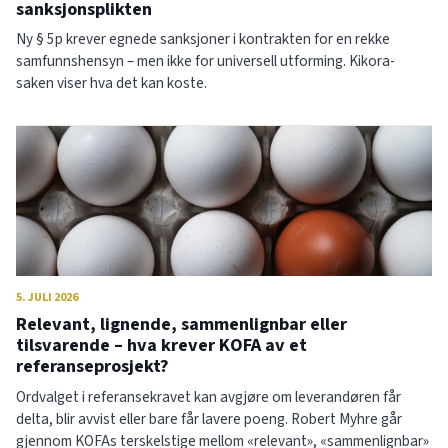
sanksjonsplikten
Ny § 5p krever egnede sanksjoner i kontrakten for en rekke
samfunnshensyn – men ikke for universell utforming. Kikora-
saken viser hva det kan koste.
5. JULI 2026
Relevant, lignende, sammenlignbar eller
tilsvarende – hva krever KOFA av et
referanseprosjekt?
Ordvalget i referansekravet kan avgjøre om leverandøren får
delta, blir avvist eller bare får lavere poeng. Robert Myhre går
gjennom KOFAs terskelstige mellom «relevant», «sammenlignbar»