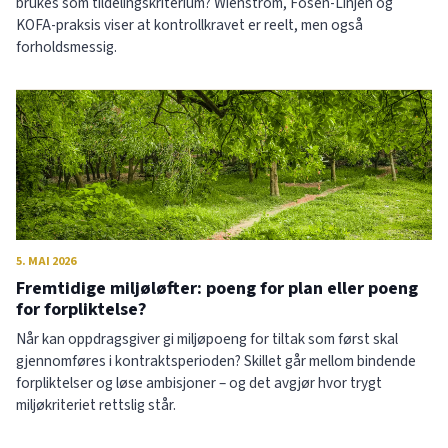
brukes som tildelingskriterium? Wienstrom, Fosen-Linjen og
KOFA-praksis viser at kontrollkravet er reelt, men også
forholdsmessig.
5. MAI 2026
Fremtidige miljøløfter: poeng for plan eller poeng
for forpliktelse?
Når kan oppdragsgiver gi miljøpoeng for tiltak som først skal
gjennomføres i kontraktsperioden? Skillet går mellom bindende
forpliktelser og løse ambisjoner – og det avgjør hvor trygt
miljøkriteriet rettslig står.