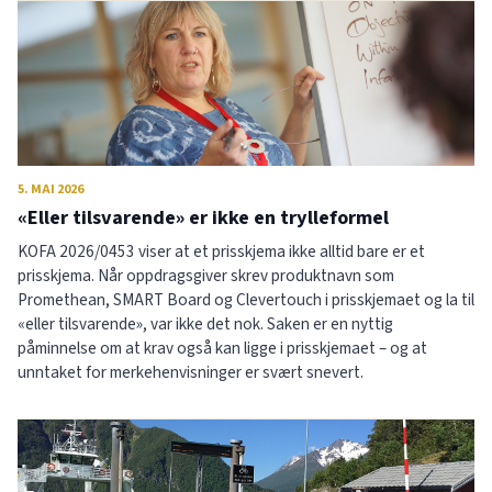
5. MAI 2026
«Eller tilsvarende» er ikke en trylleformel
KOFA 2026/0453 viser at et prisskjema ikke alltid bare er et
prisskjema. Når oppdragsgiver skrev produktnavn som
Promethean, SMART Board og Clevertouch i prisskjemaet og la til
«eller tilsvarende», var ikke det nok. Saken er en nyttig
påminnelse om at krav også kan ligge i prisskjemaet – og at
unntaket for merkehenvisninger er svært snevert.