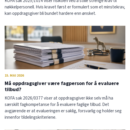
KOFA sak 2025/1014 viser risikoen ved å stille strenge krav til
nøkkelpersonell. Hvis kravet først er formulert som et minstekrav,
kan oppdragsgiver bli bundet hardere enn ønsket.
15. MAI 2026
Må oppdragsgiver være fagperson for å evaluere
tilbud?
KOFA sak 2026/0377 viser at oppdragsgiver ikke selv må ha
særskilt fagkompetanse for å evaluere faglige tilbud. Det
avgjørende er at evalueringen er saklig, forsvarlig og holder seg
innenfor tildelingskriteriene.