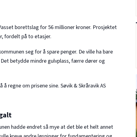
sset borettslag for 56 millioner kroner. Prosjektet
, fordelt på to etasjer.
 kommunen seg for å spare penger. De ville ha bare
o. Det betydde mindre gulvplass, færre dører og
 regne om prisene sine. Søvik & Skråravik AS
galt
n hadde endret så mye at det ble et helt annet
kulle kreve andre løsninger for fundamentering og