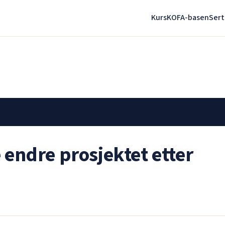
Kurs
KOFA-basen
Sert
ndre prosjektet etter