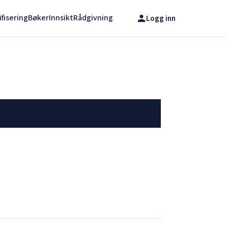
ifisering
Bøker
Innsikt
Rådgivning
Logg inn