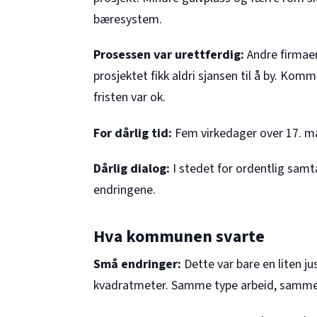
bæresystem.
Prosessen var urettferdig:
Andre firmaer
prosjektet fikk aldri sjansen til å by. Ko
fristen var ok.
For dårlig tid:
Fem virkedager over 17. mai-
Dårlig dialog:
I stedet for ordentlig sa
endringene.
Hva kommunen svarte
Små endringer:
Dette var bare en liten j
kvadratmeter. Samme type arbeid, samme 