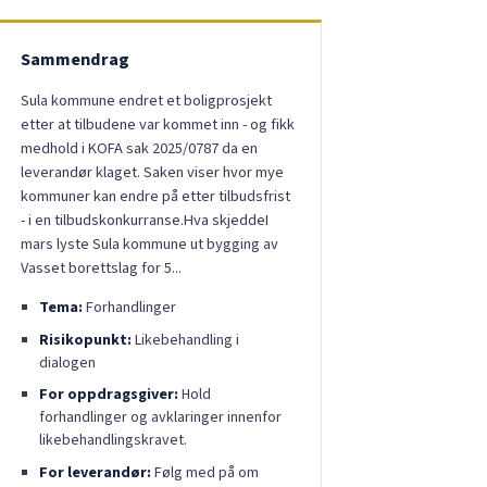
Sammendrag
Sula kommune endret et boligprosjekt
etter at tilbudene var kommet inn - og fikk
medhold i KOFA sak 2025/0787 da en
leverandør klaget. Saken viser hvor mye
kommuner kan endre på etter tilbudsfrist
- i en tilbudskonkurranse.Hva skjeddeI
mars lyste Sula kommune ut bygging av
Vasset borettslag for 5...
Tema:
Forhandlinger
Risikopunkt:
Likebehandling i
dialogen
For oppdragsgiver:
Hold
forhandlinger og avklaringer innenfor
likebehandlingskravet.
For leverandør:
Følg med på om