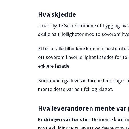
Hva skjedde
I mars lyste Sula kommune ut bygging av Va
skulle ha ti leiligheter med to soverom hver
Etter at alle tilbudene kom inn, bestemte
ett soverom i hver leilighet i stedet for t
enklere fasade.
Kommunen ga leverandørene fem dager på å
mente dette var helt feil og klaget.
Hva leverandøren mente var 
Endringen var for stor:
De mente kommune
prosjekt. Mindre gulvplass og færre rom s