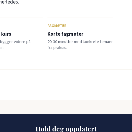
nerledes.
FAGMØTER
 kurs
Korte fagmøter
 bygger videre på
20-30 minutter med konkrete temaer
en.
fra praksis.
Hold deg oppdatert