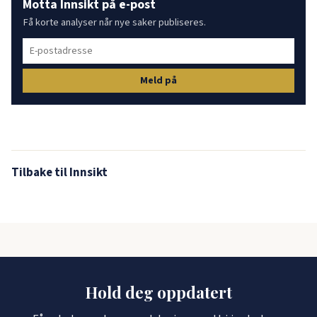
Motta Innsikt på e-post
Få korte analyser når nye saker publiseres.
Meld på
Tilbake til Innsikt
Hold deg oppdatert