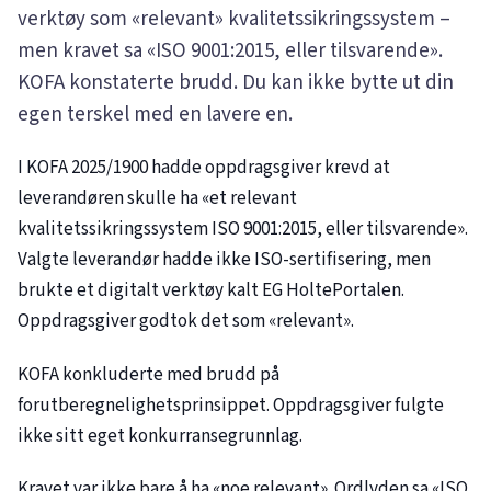
verktøy som «relevant» kvalitetssikringssystem –
men kravet sa «ISO 9001:2015, eller tilsvarende».
KOFA konstaterte brudd. Du kan ikke bytte ut din
egen terskel med en lavere en.
I KOFA
2025/1900
hadde oppdragsgiver krevd at
leverandøren skulle ha «et relevant
kvalitetssikringssystem ISO 9001:2015, eller tilsvarende».
Valgte leverandør hadde ikke ISO-sertifisering, men
brukte et digitalt verktøy kalt EG HoltePortalen.
Oppdragsgiver godtok det som «relevant».
KOFA konkluderte med brudd på
forutberegnelighetsprinsippet. Oppdragsgiver fulgte
ikke sitt eget konkurransegrunnlag.
Kravet var ikke bare å ha «noe relevant». Ordlyden sa «ISO