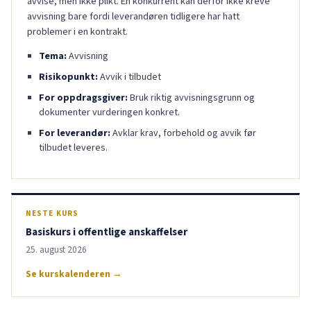
avvise, men ikke plikt. En konkurrent kan derfor ikke kreve
avvisning bare fordi leverandøren tidligere har hatt
problemer i en kontrakt.
Tema:
Avvisning
Risikopunkt:
Avvik i tilbudet
For oppdragsgiver:
Bruk riktig avvisningsgrunn og
dokumenter vurderingen konkret.
For leverandør:
Avklar krav, forbehold og avvik før
tilbudet leveres.
NESTE KURS
Basiskurs i offentlige anskaffelser
25. august 2026
Se kurskalenderen →