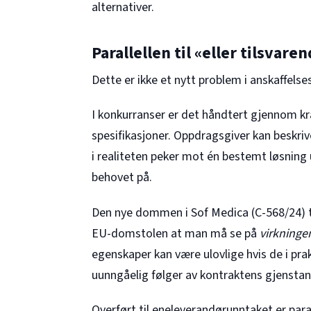
alternativer.
Parallellen til «eller tilsvare
Dette er ikke et nytt problem i anskaffelse
I konkurranser er det håndtert gjennom kra
spesifikasjoner. Oppdragsgiver kan beskri
i realiteten peker mot én bestemt løsning 
behovet på.
Den nye dommen i Sof Medica (
C-568/24
)
EU-domstolen at man må se på
virkninge
egenskaper kan være ulovlige hvis de i pra
uunngåelig følger av kontraktens gjenstan
Overført til eneleverandørunntaket er para