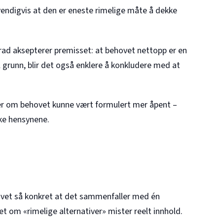
dvendigvis at den er eneste rimelige måte å dekke
grad aksepterer premisset: at behovet nettopp er en
il grunn, blir det også enklere å konkludere med at
 er om behovet kunne vært formulert mer åpent –
ske hensynene.
vet så konkret at det sammenfaller med én
ret om «rimelige alternativer» mister reelt innhold.