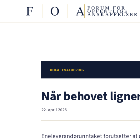
KOFA · EVALUERING
Når behovet ligne
22. april 2026
Eneleverandørunntaket forutsetter at d