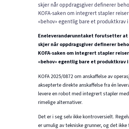
skjer når oppdragsgiver definerer beho
KOFA-saken om integrert stapler reise
«behov» egentlig bare et produktkrav i
Eneleverandørunntaket forutsetter at d
skjer når oppdragsgiver definerer beho
KOFA-saken om integrert stapler reise
«behov» egentlig bare et produktkrav i
KOFA
2025/0872
om anskaffelse av opera
aksepterte direkte anskaffelse fra én leve
levere en robot med integrert stapler med 
rimelige alternativer.
Det er i seg selv ikke kontroversielt. Rege
er umulig av tekniske grunner, og det ikke f