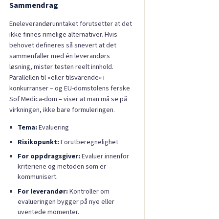
Sammendrag
Eneleverandørunntaket forutsetter at det
ikke finnes rimelige alternativer. Hvis
behovet defineres så snevert at det
sammenfaller med én leverandørs
løsning, mister testen reelt innhold.
Parallellen til «eller tilsvarende» i
konkurranser – og EU-domstolens ferske
Sof Medica-dom – viser at man må se på
virkningen, ikke bare formuleringen.
Tema:
Evaluering
Risikopunkt:
Forutberegnelighet
For oppdragsgiver:
Evaluer innenfor
kriteriene og metoden som er
kommunisert.
For leverandør:
Kontroller om
evalueringen bygger på nye eller
uventede momenter.