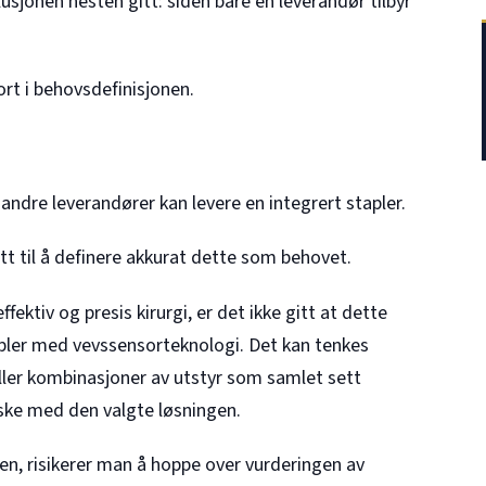
usjonen nesten gitt: siden bare én leverandør tilbyr
.
ort i behovsdefinisjonen.
andre leverandører kan levere en integrert stapler.
t til å definere akkurat dette som behovet.
ektiv og presis kirurgi, er det ikke gitt at dette
pler med vevssensorteknologi. Det kan tenkes
eller kombinasjoner av utstyr som samlet sett
iske med den valgte løsningen.
n, risikerer man å hoppe over vurderingen av