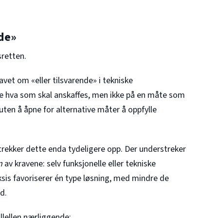
nde»
sretten.
vet om «eller tilsvarende» i tekniske
ve hva som skal anskaffes, men ikke på en måte som
uten å åpne for alternative måter å oppfylle
 trekker dette enda tydeligere opp. Der understreker
n
av kravene: selv funksjonelle eller tekniske
ksis favoriserer én type løsning, med mindre de
d.
llellen nærliggende: