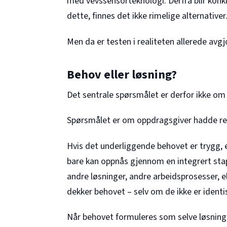
med vevssensorteknologi. Derfra blir konkl
dette, finnes det ikke rimelige alternativer
Men da er testen i realiteten allerede avgj
Behov eller løsning?
Det sentrale spørsmålet er derfor ikke om 
Spørsmålet er om oppdragsgiver hadde ret
Hvis det underliggende behovet er trygg, eff
bare kan oppnås gjennom en integrert sta
andre løsninger, andre arbeidsprosesser, 
dekker behovet – selv om de ikke er ident
Når behovet formuleres som selve løsninge