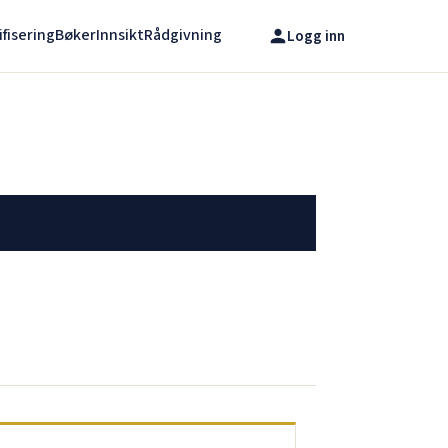
ifisering
Bøker
Innsikt
Rådgivning
Logg inn