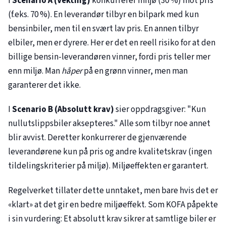
I
Scenario A (Vekting)
konkurrerer miljø (30 %) mot pris
(f.eks. 70 %). En leverandør tilbyr en bilpark med kun
bensinbiler, men til en svært lav pris. En annen tilbyr
elbiler, men er dyrere. Her er det en reell risiko for at den
billige bensin-leverandøren vinner, fordi pris teller mer
enn miljø. Man
håper
på en grønn vinner, men man
garanterer det ikke.
I
Scenario B (Absolutt krav)
sier oppdragsgiver: "Kun
nullutslippsbiler aksepteres." Alle som tilbyr noe annet
blir avvist. Deretter konkurrerer de gjenværende
leverandørene kun på pris og andre kvalitetskrav (ingen
tildelingskriterier på miljø). Miljøeffekten er garantert.
Regelverket tillater dette unntaket, men bare hvis det er
«klart» at det gir en bedre miljøeffekt. Som KOFA påpekte
i sin vurdering: Et absolutt krav sikrer at samtlige biler er