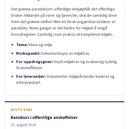
Det grønne paradokset i offentlige innkjøpNår det offentlige
bruker milliarder på varer og tjenester, skal de samtidig drive
frem det grønne skiftet. Men en fersk avgjørelse avslører et
paradoks: Noen ganger er det bedre for miljøet å omgå
hovedregelen. Samtidig viser praksis at komplekse miljøkr...
Tema:
Klima og miljø
Risikopunkt:
Dokumentasjon av miljøkrav
For oppdragsgiver:
Knytt miljøkrav og evaluering tydelig
til anskaffelsen.
For leverandør:
Dokumenter miljøpåstander konkret og
etterprøvbart.
NESTE KURS
Basiskurs i offentlige anskaffelser
25. august 2026