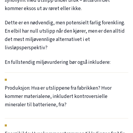
synonymt med utslipp under bruk – altså om det
kommer eksos ut av røret eller ikke.
Dette er en nødvendig, men potensielt farlig forenkling.
En elbil har null utslipp når den kjører, men er den alltid
det mest miljøvennlige alternativet i et
livsløpsperspektiv?
En fullstendig miljøvurdering bør også inkludere:
Produksjon: Hva er utslippene fra fabrikken? Hvor
kommer materialene, inkludert kontroversielle
mineraler til batteriene, fra?