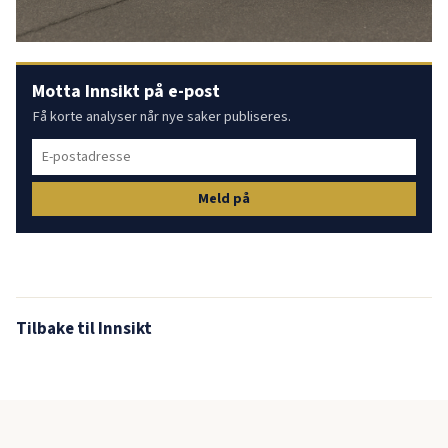
Motta Innsikt på e-post
Få korte analyser når nye saker publiseres.
Meld på
Tilbake til Innsikt