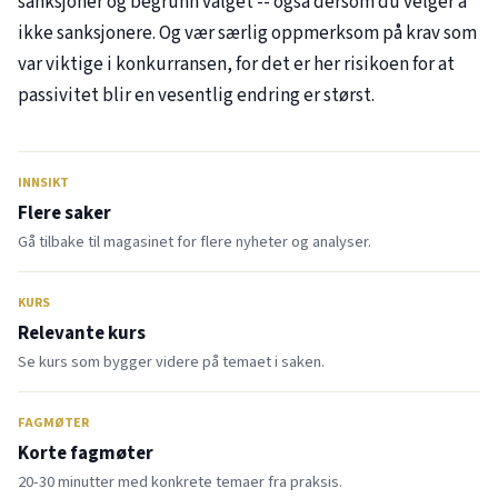
sanksjoner og begrunn valget -- også dersom du velger å
ikke sanksjonere. Og vær særlig oppmerksom på krav som
var viktige i konkurransen, for det er her risikoen for at
passivitet blir en vesentlig endring er størst.
INNSIKT
Flere saker
Gå tilbake til magasinet for flere nyheter og analyser.
KURS
Relevante kurs
Se kurs som bygger videre på temaet i saken.
FAGMØTER
Korte fagmøter
20-30 minutter med konkrete temaer fra praksis.