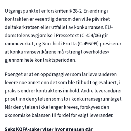
Utgangspunktet er forskriften § 28-2: En endring i
kontrakten er vesentlig dersom den ville påvirket
deltakerkretsen eller utfallet av konkurransen. EU-
domstolens avgjørelse i Pressetext (
C-454/06
) gir
rammeverket, og Succhi di Frutta (C-496/99) presiserer
at konkurransevilkårene må «strengt overholdes»
gjennom hele kontraktsperioden.
Poenget er at en oppdragsgiver som lar leverandøren
levere noe annet enn det som ble tilbudt og evaluert, i
praksis endrer kontraktens innhold. Andre leverandører
priset inn den ytelsen som sto i konkurransegrunnlaget.
Når den ytelsen ikke lenger kreves, forskyves den
økonomiske balansen til fordel for valgt leverandør.
Seks KOFA-saker viser hvor grensen går