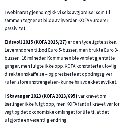
I webinaret gjennomgikk vi seks avgjørelser som til
sammen tegner et bilde av hvordan KOFA vurderer
passivitet:
Eidsvoll 2015 (KOFA
2015/27
)
er den tydeligste saken.
Leverandøren tilbød Euro 5-busser, men brukte Euro 3-
busser i 18 måneder. Kommunen ble varslet gjentatte
ganger, men fulgte ikke opp. KOFA konstaterte ulovlig
direkte anskaffelse – og presiserte at oppdragsgiver
«uten store anstrengelser» kunne ha avdekket avviket.
I
Stavanger 2023 (KOFA
2023/695
)
var kravet om
lærlinger ikke fulgt opp, men KOFA fant at kravet var for
vagt og det økonomiske omfanget for lite til at det
utgjorde en vesentlig endring.