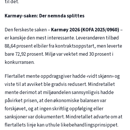
til det.
Karmøy-saken: Der nemnda splittes
Den ferskeste saken –
Karmøy 2026 (KOFA
2025/0960
)
–
er kanskje den mest interessante. Leverandøren tilbød
88,64 prosent elbiler fra kontraktsoppstart, men leverte
bare 72,92 prosent. Miljø var vektet med 30 prosent i
konkurransen.
Flertallet mente oppdragsgiver hadde «vidt skjønn» og
viste til at avviket ble gradvis redusert. Mindretallet
mente derimot at miljøandelen sannsynligvis hadde
påvirket prisen, at den økonomiske balansen var
forskjøvet, og at ingen skriftlig oppfølging eller
sanksjoner var dokumentert. Mindretallet advarte om at
flertallets linje kan uthule likebehandlingsprinsippet.