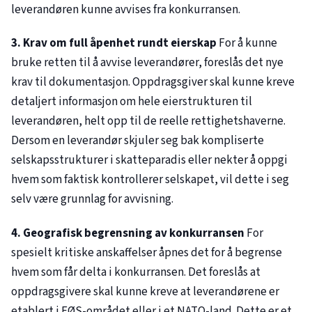
leverandøren kunne avvises fra konkurransen.
3. Krav om full åpenhet rundt eierskap
For å kunne
bruke retten til å avvise leverandører, foreslås det nye
krav til dokumentasjon. Oppdragsgiver skal kunne kreve
detaljert informasjon om hele eierstrukturen til
leverandøren, helt opp til de reelle rettighetshaverne.
Dersom en leverandør skjuler seg bak kompliserte
selskapsstrukturer i skatteparadis eller nekter å oppgi
hvem som faktisk kontrollerer selskapet, vil dette i seg
selv være grunnlag for avvisning.
4. Geografisk begrensning av konkurransen
For
spesielt kritiske anskaffelser åpnes det for å begrense
hvem som får delta i konkurransen. Det foreslås at
oppdragsgivere skal kunne kreve at leverandørene er
etablert i EØS-området eller i et NATO-land. Dette er et