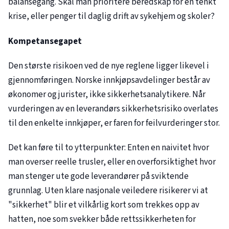
balansegang. Skal man prioritere beredskap for en tenkt
krise, eller penger til daglig drift av sykehjem og skoler?
Kompetansegapet
Den største risikoen ved de nye reglene ligger likevel i
gjennomføringen. Norske innkjøpsavdelinger består av
økonomer og jurister, ikke sikkerhetsanalytikere. Når
vurderingen av en leverandørs sikkerhetsrisiko overlates
til den enkelte innkjøper, er faren for feilvurderinger stor.
Det kan føre til to ytterpunkter: Enten en naivitet hvor
man overser reelle trusler, eller en overforsiktighet hvor
man stenger ute gode leverandører på sviktende
grunnlag. Uten klare nasjonale veiledere risikerer vi at
"sikkerhet" blir et vilkårlig kort som trekkes opp av
hatten, noe som svekker både rettssikkerheten for