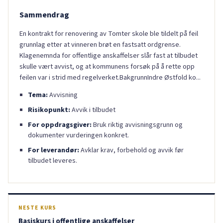
Sammendrag
En kontrakt for renovering av Tomter skole ble tildelt på feil
grunnlag etter at vinneren brøt en fastsatt ordgrense.
Klagenemnda for offentlige anskaffelser slår fast at tilbudet
skulle vært avvist, og at kommunens forsøk på å rette opp
feilen var i strid med regelverket.BakgrunnIndre Østfold ko...
Tema:
Avvisning
Risikopunkt:
Avvik i tilbudet
For oppdragsgiver:
Bruk riktig avvisningsgrunn og
dokumenter vurderingen konkret.
For leverandør:
Avklar krav, forbehold og avvik før
tilbudet leveres.
NESTE KURS
Basiskurs i offentlige anskaffelser