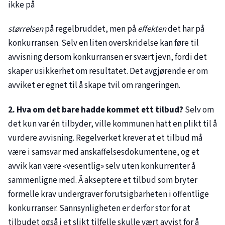
ikke på
størrelsen
på regelbruddet, men på
effekten
det har på
konkurransen. Selv en liten overskridelse kan føre til
avvisning dersom konkurransen er svært jevn, fordi det
skaper usikkerhet om resultatet. Det avgjørende er om
avviket er egnet til å skape tvil om rangeringen.
2. Hva om det bare hadde kommet ett tilbud?
Selv om
det kun var én tilbyder, ville kommunen hatt en plikt til å
vurdere avvisning. Regelverket krever at et tilbud må
være i samsvar med anskaffelsesdokumentene, og et
avvik kan være «vesentlig» selv uten konkurrenter å
sammenligne med. Å akseptere et tilbud som bryter
formelle krav undergraver forutsigbarheten i offentlige
konkurranser. Sannsynligheten er derfor stor for at
tilbudet også i et slikt tilfelle skulle vært avvist for å