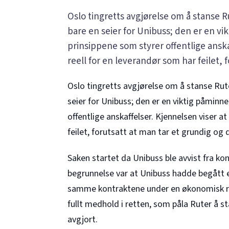
Oslo tingretts avgjørelse om å stanse
bare en seier for Unibuss; den er en 
prinsippene som styrer offentlige anskaf
reell for en leverandør som har feilet, f
Oslo tingretts avgjørelse om å stanse Ru
seier for Unibuss; den er en viktig påmin
offentlige anskaffelser. Kjennelsen viser at
feilet, forutsatt at man tar et grundig o
Saken startet da Unibuss ble avvist fra ko
begrunnelse var at Unibuss hadde begått e
samme kontraktene under en økonomisk rek
fullt medhold i retten, som påla Ruter å st
avgjort.