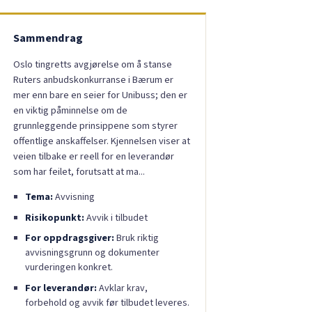
Sammendrag
Oslo tingretts avgjørelse om å stanse
Ruters anbudskonkurranse i Bærum er
mer enn bare en seier for Unibuss; den er
en viktig påminnelse om de
grunnleggende prinsippene som styrer
offentlige anskaffelser. Kjennelsen viser at
veien tilbake er reell for en leverandør
som har feilet, forutsatt at ma...
Tema:
Avvisning
Risikopunkt:
Avvik i tilbudet
For oppdragsgiver:
Bruk riktig
avvisningsgrunn og dokumenter
vurderingen konkret.
For leverandør:
Avklar krav,
forbehold og avvik før tilbudet leveres.