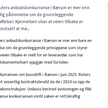
 Ruters anbudskonkurranse i Bærum er mer enn
viktig påminnelse om de grunnleggende
felser. Kjennelsen viser at veien tilbake er
orutsatt at ma...
ters anbudskonkurranse i Bærum er mer enn bare en
nelse om de grunnleggende prinsippene som styrer
 veien tilbake er reell for en leverandør som har
g dokumenterbart oppgjør med fortiden.
nkurransen om bussdrift i Bærum i juni 2025. Ruters
t vesentlig kontraktsbrudd da de i 2024 sa opp de
onstruksjon. Unibuss bestred avvisningen og fikk
anse konkurransen inntil saken er rettskraftig