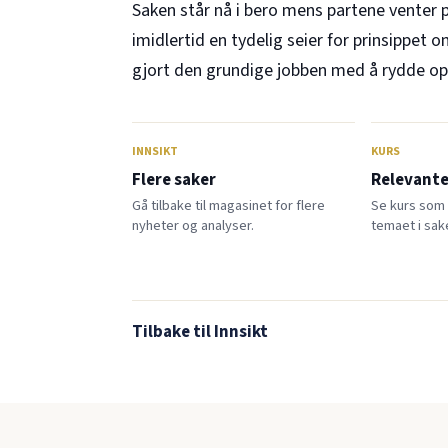
Saken står nå i bero mens partene venter på
imidlertid en tydelig seier for prinsippet o
gjort den grundige jobben med å rydde op
INNSIKT
KURS
Flere saker
Relevante
Gå tilbake til magasinet for flere
Se kurs som
nyheter og analyser.
temaet i sak
Tilbake til Innsikt