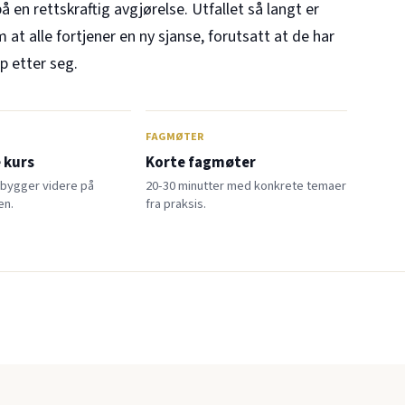
 en rettskraftig avgjørelse. Utfallet så langt er
m at alle fortjener en ny sjanse, forutsatt at de har
p etter seg.
FAGMØTER
 kurs
Korte fagmøter
 bygger videre på
20-30 minutter med konkrete temaer
en.
fra praksis.