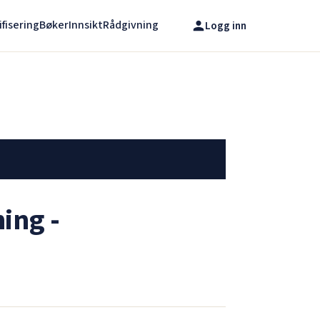
ifisering
Bøker
Innsikt
Rådgivning
Logg inn
ing -