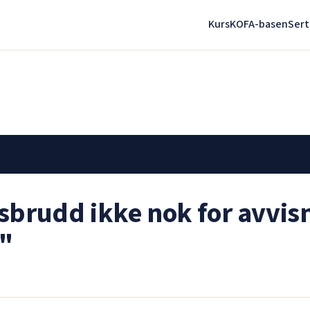
Kurs
KOFA-basen
Sert
sbrudd ikke nok for avvisn
g"