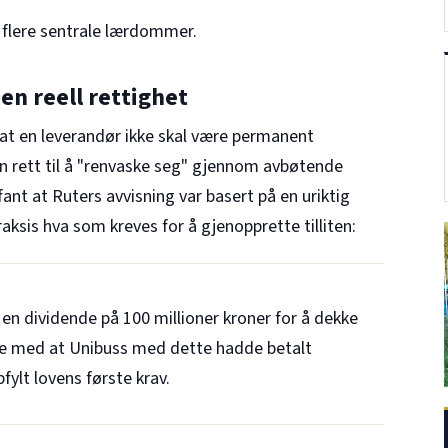
 flere sentrale lærdommer.
en reell rettighet
r at en leverandør ikke skal være permanent
 en rett til å "renvaske seg" gjennom avbøtende
 fant at Ruters avvisning var basert på en uriktig
raksis hva som kreves for å gjenopprette tilliten:
n dividende på 100 millioner kroner for å dekke
te med at Unibuss med dette hadde betalt
ylt lovens første krav.