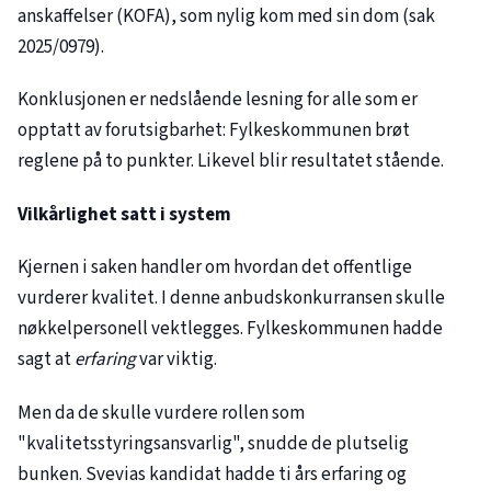
anskaffelser (KOFA), som nylig kom med sin dom (sak
2025/0979
).
Konklusjonen er nedslående lesning for alle som er
opptatt av forutsigbarhet: Fylkeskommunen brøt
reglene på to punkter. Likevel blir resultatet stående.
Vilkårlighet satt i system
Kjernen i saken handler om hvordan det offentlige
vurderer kvalitet. I denne anbudskonkurransen skulle
nøkkelpersonell vektlegges. Fylkeskommunen hadde
sagt at
erfaring
var viktig.
Men da de skulle vurdere rollen som
"kvalitetsstyringsansvarlig", snudde de plutselig
bunken. Svevias kandidat hadde ti års erfaring og