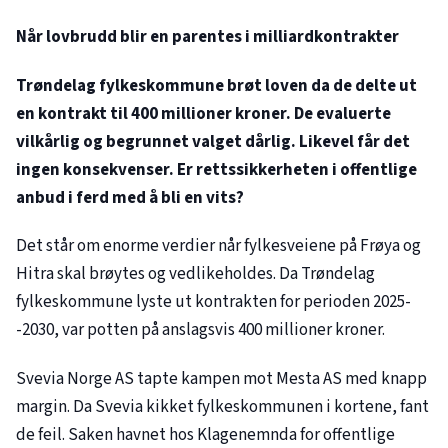
Når lovbrudd blir en parentes i milliardkontrakter
Trøndelag fylkeskommune brøt loven da de delte ut
en kontrakt til 400 millioner kroner. De evaluerte
vilkårlig og begrunnet valget dårlig. Likevel får det
ingen konsekvenser. Er rettssikkerheten i offentlige
anbud i ferd med å bli en vits?
Det står om enorme verdier når fylkesveiene på Frøya og
Hitra skal brøytes og vedlikeholdes. Da Trøndelag
fylkeskommune lyste ut kontrakten for perioden 2025-
-2030, var potten på anslagsvis 400 millioner kroner.
Svevia Norge AS tapte kampen mot Mesta AS med knapp
margin. Da Svevia kikket fylkeskommunen i kortene, fant
de feil. Saken havnet hos Klagenemnda for offentlige