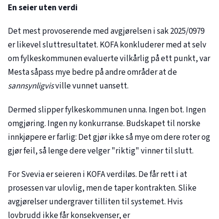
En seier uten verdi
Det mest provoserende med avgjørelsen i sak
2025/0979
er likevel sluttresultatet. KOFA konkluderer med at selv
om fylkeskommunen evaluerte vilkårlig på ett punkt, var
Mesta såpass mye bedre på andre områder at de
sannsynligvis
ville vunnet uansett.
Dermed slipper fylkeskommunen unna. Ingen bot. Ingen
omgjøring. Ingen ny konkurranse. Budskapet til norske
innkjøpere er farlig: Det gjør ikke så mye om dere roter og
gjør feil, så lenge dere velger "riktig" vinner til slutt.
For Svevia er seieren i KOFA verdiløs. De får rett i at
prosessen var ulovlig, men de taper kontrakten. Slike
avgjørelser undergraver tilliten til systemet. Hvis
lovbrudd ikke får konsekvenser, er