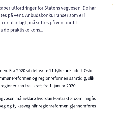
per utfordringer for Statens vegvesen: De har
ettes på vent. Anbudskonkurranser som er i
er planlagt, må settes på vent inntil
a de praktiske kons...
men. Fra 2020 vil det være 11 fylker inkludert Oslo.
ommunereformen og regionreformen samtidig, slik
gioner kan tre i kraft fra 1. januar 2020.
 vegvesen må avklare hvordan kontrakter som inngås
iksveg og fylkesveg når regionreformen gjennomføres