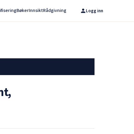
ifisering
Bøker
Innsikt
Rådgivning
Logg inn
nt,