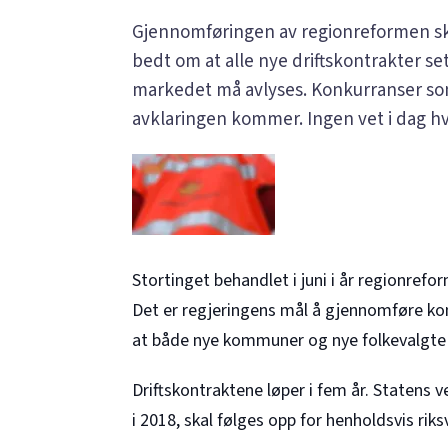
Gjennomføringen av regionreformen ska
bedt om at alle nye driftskontrakter s
markedet må avlyses. Konkurranser som 
avklaringen kommer. Ingen vet i dag hv
Stortinget behandlet i juni i år regionrefor
Det er regjeringens mål å gjennomføre k
at både nye kommuner og nye folkevalgte re
Driftskontraktene løper i fem år. Statens
i 2018, skal følges opp for henholdsvis r