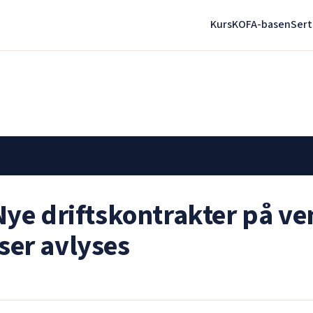
Kurs
KOFA-basen
Sert
ye driftskontrakter på ve
er avlyses