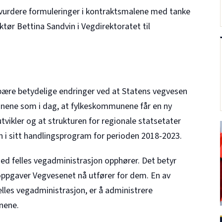
 vurdere formuleringer i kontraktsmalene med tanke
tør Bettina Sandvin i Vegdirektoratet til
bære betydelige endringer ved at Statens vegvesen
unene som i dag, at fylkeskommunene får en ny
tvikler og at strukturen for regionale statsetater
n i sitt handlingsprogram for perioden 2018-2023.
d felles vegadministrasjon opphører. Det betyr
ppgaver Vegvesenet nå utfører for dem. En av
les vegadministrasjon, er å administrere
nene.