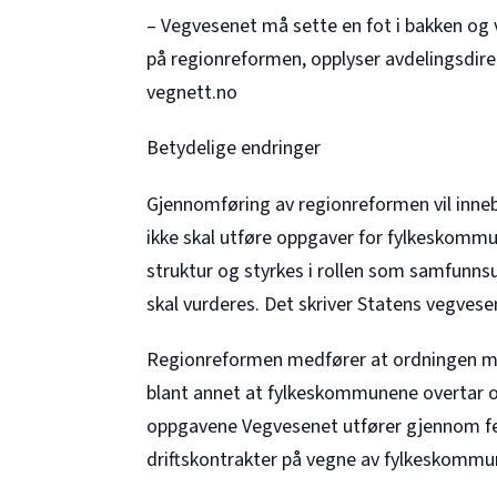
– Vegvesenet må sette en fot i bakken og
på regionreformen, opplyser avdelingsdirek
vegnett.no
Betydelige endringer
Gjennomføring av regionreformen vil inne
ikke skal utføre oppgaver for fylkeskomm
struktur og styrkes i rollen som samfunnsu
skal vurderes. Det skriver Statens vegvese
Regionreformen medfører at ordningen me
blant annet at fylkeskommunene overtar o
oppgavene Vegvesenet utfører gjennom fel
driftskontrakter på vegne av fylkeskommu