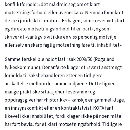
konfliktforhold: «det må dreie seg om et klart
motsetningsforhold eller uvennskap». Nemnda forankret
dette i juridisk litteratur – Frihagen, som krever «et klart
og direkte motsetningsforhold til en part», og som
skriver at «vanligvis vil ikke en viss personlig motvilje
eller selv en skarp faglig motsetning føre til inhabilitet».
Samme terskel ble holdt fast i sak
2009/50
(Rogaland
fylkeskommune). Der anførte klager et «svært anstrengt
forhold» til saksbehandleren etter en tidligere
anskaffelse mellom de samme miljøene. Dette ligner
mange praktiske situasjoner: leverandør og
oppdragsgiver har «historikk» – kanskje en gammel klage,
en innsynskonflikt eller en kontraktstvist. KOFA fant
likevel ikke inhabilitet, fordi klager «ikke på noen måte
har ført bevis» for et klart motsetningsforhold. Tidligere