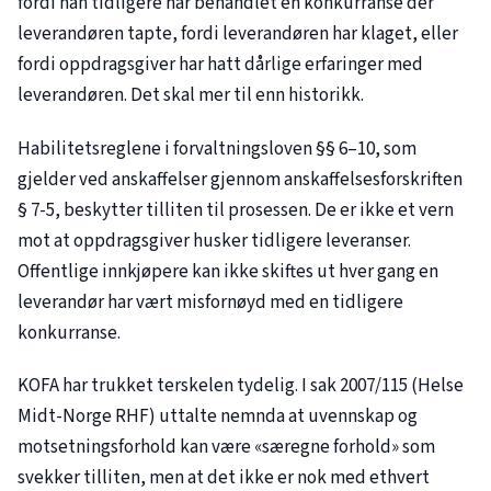
fordi han tidligere har behandlet en konkurranse der
leverandøren tapte, fordi leverandøren har klaget, eller
fordi oppdragsgiver har hatt dårlige erfaringer med
leverandøren. Det skal mer til enn historikk.
Habilitetsreglene i forvaltningsloven §§ 6–10, som
gjelder ved anskaffelser gjennom anskaffelsesforskriften
§ 7-5, beskytter tilliten til prosessen. De er ikke et vern
mot at oppdragsgiver husker tidligere leveranser.
Offentlige innkjøpere kan ikke skiftes ut hver gang en
leverandør har vært misfornøyd med en tidligere
konkurranse.
KOFA har trukket terskelen tydelig. I sak
2007/115
(Helse
Midt-Norge RHF) uttalte nemnda at uvennskap og
motsetningsforhold kan være «særegne forhold» som
svekker tilliten, men at det ikke er nok med ethvert