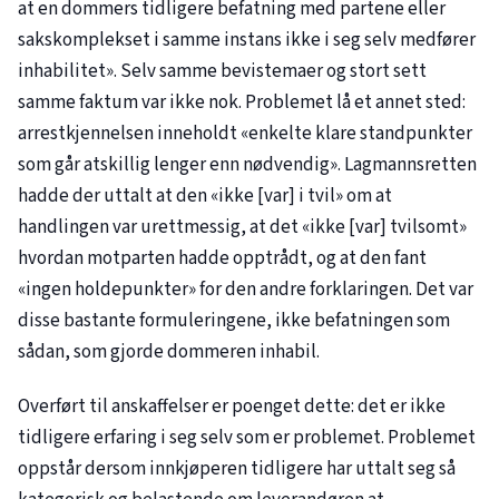
at en dommers tidligere befatning med partene eller
sakskomplekset i samme instans ikke i seg selv medfører
inhabilitet». Selv samme bevistemaer og stort sett
samme faktum var ikke nok. Problemet lå et annet sted:
arrestkjennelsen inneholdt «enkelte klare standpunkter
som går atskillig lenger enn nødvendig». Lagmannsretten
hadde der uttalt at den «ikke [var] i tvil» om at
handlingen var urettmessig, at det «ikke [var] tvilsomt»
hvordan motparten hadde opptrådt, og at den fant
«ingen holdepunkter» for den andre forklaringen. Det var
disse bastante formuleringene, ikke befatningen som
sådan, som gjorde dommeren inhabil.
Overført til anskaffelser er poenget dette: det er ikke
tidligere erfaring i seg selv som er problemet. Problemet
oppstår dersom innkjøperen tidligere har uttalt seg så