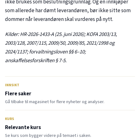
ikke brukes som beslutningsgrunnlag. Og en innkjøper
som allerede har dømt leverandøren, bør ikke sitte som
dommer når leverandøren skal vurderes på nytt.
Kilder: HR-2026-1433-A (25. juni 2026); KOFA
2003/13
,
2003/128
,
2007/115
,
2009/50
,
2009/85
,
2021/1998
og
2024/1137
; forvaltningsloven §§ 6–10;
anskaffelsesforskriften § 7-5.
INNSIKT
Flere saker
Gå tilbake til magasinet for flere nyheter og analyser.
KURS
Relevante kurs
Se kurs som bygger videre på temaet i saken.