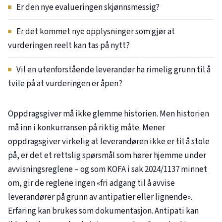
Er den nye evalueringen skjønnsmessig?
Er det kommet nye opplysninger som gjør at
vurderingen reelt kan tas på nytt?
Vil en utenforstående leverandør ha rimelig grunn til å
tvile på at vurderingen er åpen?
Oppdragsgiver må ikke glemme historien. Men historien
må inn i konkurransen på riktig måte. Mener
oppdragsgiver virkelig at leverandøren ikke er til å stole
på, er det et rettslig spørsmål som hører hjemme under
avvisningsreglene – og som KOFA i sak
2024/1137
minnet
om, gir de reglene ingen «fri adgang til å avvise
leverandører på grunn av antipatier eller lignende».
Erfaring kan brukes som dokumentasjon. Antipati kan