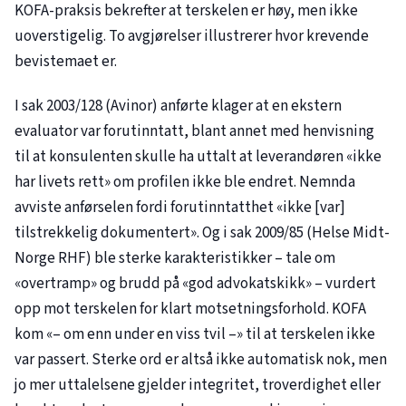
KOFA-praksis bekrefter at terskelen er høy, men ikke
uoverstigelig. To avgjørelser illustrerer hvor krevende
bevistemaet er.
I sak
2003/128
(Avinor) anførte klager at en ekstern
evaluator var forutinntatt, blant annet med henvisning
til at konsulenten skulle ha uttalt at leverandøren «ikke
har livets rett» om profilen ikke ble endret. Nemnda
avviste anførselen fordi forutinntatthet «ikke [var]
tilstrekkelig dokumentert». Og i sak
2009/85
(Helse Midt-
Norge RHF) ble sterke karakteristikker – tale om
«overtramp» og brudd på «god advokatskikk» – vurdert
opp mot terskelen for klart motsetningsforhold. KOFA
kom «– om enn under en viss tvil –» til at terskelen ikke
var passert. Sterke ord er altså ikke automatisk nok, men
jo mer uttalelsene gjelder integritet, troverdighet eller