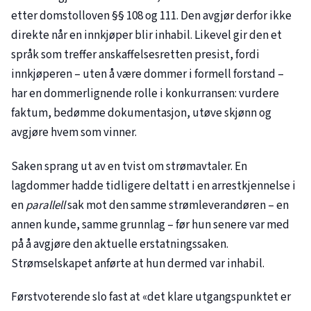
etter domstolloven §§ 108 og 111. Den avgjør derfor ikke
direkte når en innkjøper blir inhabil. Likevel gir den et
språk som treffer anskaffelsesretten presist, fordi
innkjøperen – uten å være dommer i formell forstand –
har en dommerlignende rolle i konkurransen: vurdere
faktum, bedømme dokumentasjon, utøve skjønn og
avgjøre hvem som vinner.
Saken sprang ut av en tvist om strømavtaler. En
lagdommer hadde tidligere deltatt i en arrestkjennelse i
en
parallell
sak mot den samme strømleverandøren – en
annen kunde, samme grunnlag – før hun senere var med
på å avgjøre den aktuelle erstatningssaken.
Strømselskapet anførte at hun dermed var inhabil.
Førstvoterende slo fast at «det klare utgangspunktet er