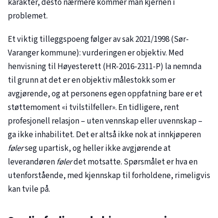
karakter, desto nærmere kommer man kjernen i
problemet.
Et viktig tilleggspoeng følger av sak
2021/1998
(Sør-
Varanger kommune): vurderingen er objektiv. Med
henvisning til Høyesterett (HR-2016-2311-P) la nemnda
til grunn at det er en objektiv målestokk som er
avgjørende, og at personens egen oppfatning bare er et
støttemoment «i tvilstilfeller». En tidligere, rent
profesjonell relasjon – uten vennskap eller uvennskap –
ga ikke inhabilitet. Det er altså ikke nok at innkjøperen
føler
seg upartisk, og heller ikke avgjørende at
leverandøren
føler
det motsatte. Spørsmålet er hva en
utenforstående, med kjennskap til forholdene, rimeligvis
kan tvile på.