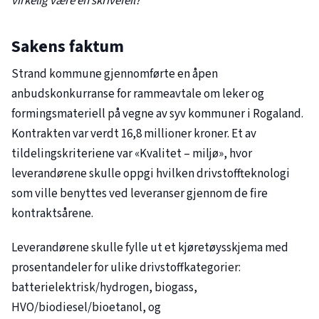
virkelig være en skrivefeil?
Sakens faktum
Strand kommune gjennomførte en åpen
anbudskonkurranse for rammeavtale om leker og
formingsmateriell på vegne av syv kommuner i Rogaland.
Kontrakten var verdt 16,8 millioner kroner. Et av
tildelingskriteriene var «Kvalitet – miljø», hvor
leverandørene skulle oppgi hvilken drivstoffteknologi
som ville benyttes ved leveranser gjennom de fire
kontraktsårene.
Leverandørene skulle fylle ut et kjøretøysskjema med
prosentandeler for ulike drivstoffkategorier:
batterielektrisk/hydrogen, biogass,
HVO/biodiesel/bioetanol, og