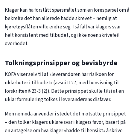
Klager kan ha forstått spørsmålet som en forespørsel om å
bekrefte det han allerede hadde skrevet – nemlig at
kjøretøysflåten ville endre seg. I så fall var klagers svar
helt konsistent med tilbudet, og ikke noen skrivefeil
overhodet.
Tolkningsprinsipper og bevisbyrde
KOFA viser selv til at «leverandøren har risikoen for
uklarheter i tilbudet» (avsnitt 27, med henvisning til
forskriften § 23-3 (2)). Dette prinsippet skulle tilsi at en
uklar formulering tolkes i leverandørens disfavør.
Men nemnda anvender i stedet det motsatte prinsippet
– den tolker klagers uklare svar i klagers favør, basert på
en antagelse om hva klager «hadde til hensikt» å skrive.