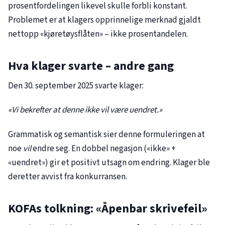
prosentfordelingen likevel skulle forbli konstant.
Problemet er at klagers opprinnelige merknad gjaldt
nettopp «kjøretøysflåten» – ikke prosentandelen.
Hva klager svarte – andre gang
Den 30. september 2025 svarte klager:
«Vi bekrefter at denne ikke vil være uendret.»
Grammatisk og semantisk sier denne formuleringen at
noe
vil
endre seg. En dobbel negasjon («ikke» +
«uendret») gir et positivt utsagn om endring. Klager ble
deretter avvist fra konkurransen.
KOFAs tolkning: «Åpenbar skrivefeil»