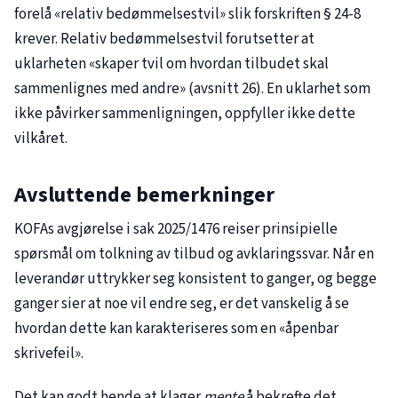
forelå «relativ bedømmelsestvil» slik forskriften § 24-8
krever. Relativ bedømmelsestvil forutsetter at
uklarheten «skaper tvil om hvordan tilbudet skal
sammenlignes med andre» (avsnitt 26). En uklarhet som
ikke påvirker sammenligningen, oppfyller ikke dette
vilkåret.
Avsluttende bemerkninger
KOFAs avgjørelse i sak
2025/1476
reiser prinsipielle
spørsmål om tolkning av tilbud og avklaringssvar. Når en
leverandør uttrykker seg konsistent to ganger, og begge
ganger sier at noe vil endre seg, er det vanskelig å se
hvordan dette kan karakteriseres som en «åpenbar
skrivefeil».
Det kan godt hende at klager
mente
å bekrefte det