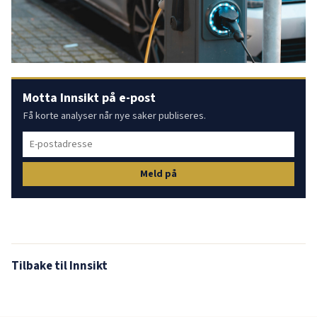
Motta Innsikt på e-post
Få korte analyser når nye saker publiseres.
Meld på
Tilbake til Innsikt