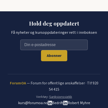
Hold deg oppdatert
Få nyheter og kursoppdateringer rett i innboksen
Abonner
ForumOA
— Forum for offentlige anskaffelser · Tlf 920
54 415
Verktøy:
Sanksjonssjekk
kurs@forumoa.no
Bedrift
Robert Myhre