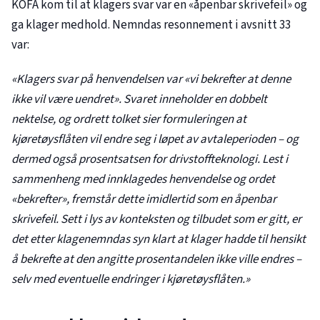
KOFA kom til at klagers svar var en «åpenbar skrivefeil» og
ga klager medhold. Nemndas resonnement i avsnitt 33
var:
«Klagers svar på henvendelsen var «vi bekrefter at denne
ikke vil være uendret». Svaret inneholder en dobbelt
nektelse, og ordrett tolket sier formuleringen at
kjøretøysflåten vil endre seg i løpet av avtaleperioden – og
dermed også prosentsatsen for drivstoffteknologi. Lest i
sammenheng med innklagedes henvendelse og ordet
«bekrefter», fremstår dette imidlertid som en åpenbar
skrivefeil. Sett i lys av konteksten og tilbudet som er gitt, er
det etter klagenemndas syn klart at klager hadde til hensikt
å bekrefte at den angitte prosentandelen ikke ville endres –
selv med eventuelle endringer i kjøretøysflåten.»