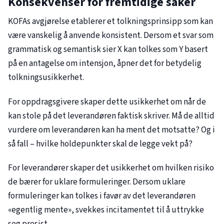
Konsekvenser for fremtidige saker
KOFAs avgjørelse etablerer et tolkningsprinsipp som kan
være vanskelig å anvende konsistent. Dersom et svar som
grammatisk og semantisk sier X kan tolkes som Y basert
på en antagelse om intensjon, åpner det for betydelig
tolkningsusikkerhet.
For oppdragsgivere skaper dette usikkerhet om når de
kan stole på det leverandøren faktisk skriver. Må de alltid
vurdere om leverandøren kan ha ment det motsatte? Og i
så fall – hvilke holdepunkter skal de legge vekt på?
For leverandører skaper det usikkerhet om hvilken risiko
de bærer for uklare formuleringer. Dersom uklare
formuleringer kan tolkes i favør av det leverandøren
«egentlig mente», svekkes incitamentet til å uttrykke