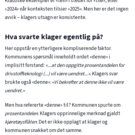
Klassiske eksempler er «teh» i stedet for «the», eller
«2024» når konteksten tilsier «2025». Men her er det ingen
avvik – klagers utsagn er konsistente.
Hva svarte klager egentlig på?
Her oppstår en ytterligere kompliserende faktor.
Kommunens spørsmål inneholdt ordet «denne» i
implisitt forstand:
«...at den oppgitte prosentandelen for
drivstoffteknologi (...) vil være uendret...»
. Klagers svar
brukte også «denne»:
«Vi bekrefter at denne ikke vil være
uendret.»
Men hva refererte «denne» til? Kommunen spurte om
prosentandelen
. Klagers opprinnelige merknad gjaldt
kjøretøysflåten
. Det er ikke opplagt at klager og
kommunen snakket om det samme.