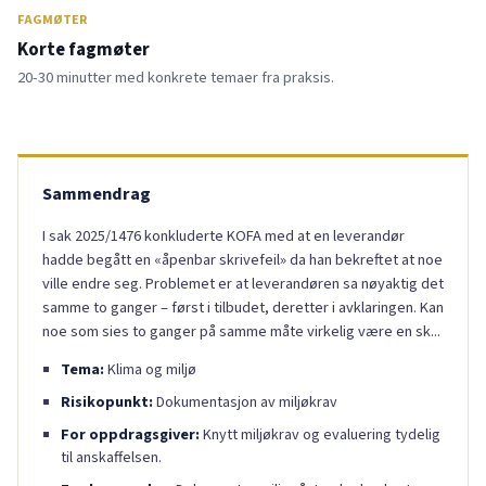
FAGMØTER
Korte fagmøter
20-30 minutter med konkrete temaer fra praksis.
Sammendrag
I sak 2025/1476 konkluderte KOFA med at en leverandør
hadde begått en «åpenbar skrivefeil» da han bekreftet at noe
ville endre seg. Problemet er at leverandøren sa nøyaktig det
samme to ganger – først i tilbudet, deretter i avklaringen. Kan
noe som sies to ganger på samme måte virkelig være en sk...
Tema:
Klima og miljø
Risikopunkt:
Dokumentasjon av miljøkrav
For oppdragsgiver:
Knytt miljøkrav og evaluering tydelig
til anskaffelsen.