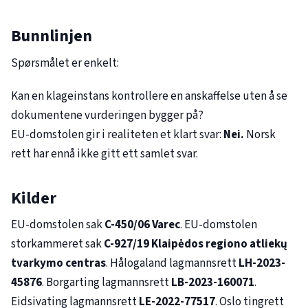
Bunnlinjen
Spørsmålet er enkelt:
Kan en klageinstans kontrollere en anskaffelse uten å se
dokumentene vurderingen bygger på?
EU-domstolen gir i realiteten et klart svar:
Nei.
Norsk
rett har ennå ikke gitt ett samlet svar.
Kilder
EU-domstolen sak
C-450/06
Varec
. EU-domstolen
storkammeret sak
C-927/19
Klaipėdos regiono atliekų
tvarkymo centras
. Hålogaland lagmannsrett
LH-2023-
45876
. Borgarting lagmannsrett
LB-2023-160071
.
Eidsivating lagmannsrett
LE-2022-77517
. Oslo tingrett