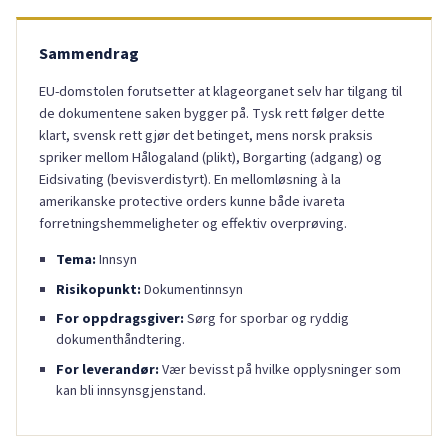
Sammendrag
EU-domstolen forutsetter at klageorganet selv har tilgang til
de dokumentene saken bygger på. Tysk rett følger dette
klart, svensk rett gjør det betinget, mens norsk praksis
spriker mellom Hålogaland (plikt), Borgarting (adgang) og
Eidsivating (bevisverdistyrt). En mellomløsning à la
amerikanske protective orders kunne både ivareta
forretningshemmeligheter og effektiv overprøving.
Tema:
Innsyn
Risikopunkt:
Dokumentinnsyn
For oppdragsgiver:
Sørg for sporbar og ryddig
dokumenthåndtering.
For leverandør:
Vær bevisst på hvilke opplysninger som
kan bli innsynsgjenstand.