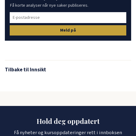
Få korte analyser når nye saker publiseres.
Meld på
Tilbake til Innsikt
Hold deg oppdatert
Få nyheter og kursoppdateringer rett i innboksen