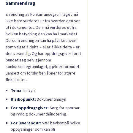
Sammendrag
En endring av konkurransegrunnlaget må
ikke bare vurderes ut fra hvordan den ser
ut i dokumentet. Den må vurderes ut fra
hvilken betydning den kan ha i markedet.
Dersom endringen kan ha påvirket hvem
som valgte å delta – eller å ikke delta – er
den vesentlig. Og har oppdragsgiver først
bundet seg selv gjennom
konkurransegrunnlaget, gjelder forbudet
uansett om forskriften åpner for større
fleksibilitet.
Tema:
Innsyn
Risikopunkt:
Dokumentinnsyn
For oppdragsgiver:
Sørg for sporbar
og ryddig dokumenthåndtering.
For leverandør:
Vær bevisst på hvilke
opplysninger som kan bli