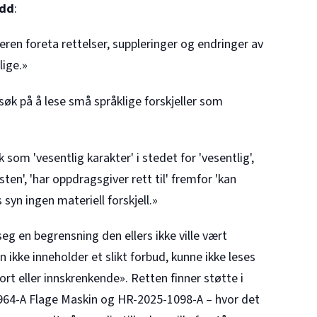
edd
:
eren foreta rettelser, suppleringer og endringer av
lige.»
k på å lese små språklige forskjeller som
 som 'vesentlig karakter' i stedet for 'vesentlig',
isten', 'har oppdragsgiver rett til' fremfor 'kan
syn ingen materiell forskjell.»
g en begrensning den ellers ikke ville vært
 ikke inneholder et slikt forbud, kunne ikke leses
ort eller innskrenkende». Retten finner støtte i
964-A
Flage Maskin og
HR-2025-1098-A
– hvor det