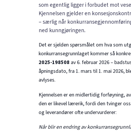
som egentlig ligger i forbudet mot vese
Kjennelsen gjelder en konsesjonskontr
– særlig når konkurransegjennomførings
ned kunngjøringen.
Det er sjelden spørsmålet om hva som utgj
konkurransegrunnlaget kommer så konkret t
2025-198508
av 6. februar 2026 – badstu
åpningsdato, fra 1. mars til 1. mai 2026, 
avlyses.
Kjennelsen er en midlertidig forføyning, 
den er likevel lærerik, fordi den tvinger o
og leverandører ofte undervurderer:
Når blir en endring av konkurransegrunnla