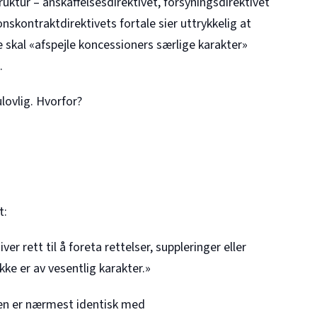
ruktur – anskaffelsesdirektivet, forsyningsdirektivet
skontraktdirektivets fortale sier uttrykkelig at
e skal «afspejle koncessioners særlige karakter»
.
lovlig. Hvorfor?
t:
er rett til å foreta rettelser, suppleringer eller
ke er av vesentlig karakter.»
en er nærmest identisk med