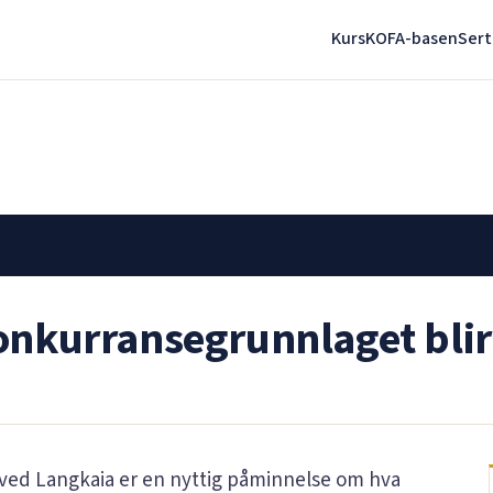
Kurs
KOFA-basen
Sert
onkurransegrunnlaget blir 
 ved Langkaia er en nyttig påminnelse om hva