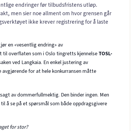
ntlige endringer før tilbudsfristens utløp.
akt, men sier noe allment om hvor grensen går
verktøyet ikke krever registrering for å laste
ør en «vesentlig endring» av
il overflaten som i Oslo tingretts kjennelse
TOSL-
saken ved Langkaia. En enkel justering av
ble avgjørende for at hele konkurransen måtte
avsagt av dommerfullmektig. Den binder ingen. Men
ss til å se på et spørsmål som både oppdragsgivere
get for stor?