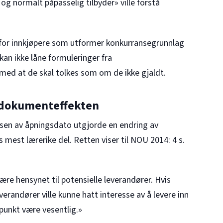
og normalt påpasselig tilbyder» ville forstå
ig for innkjøpere som utformer konkurransegrunnlag
an ikke låne formuleringer fra
 med at de skal tolkes som om de ikke gjaldt.
e dokumenteffekten
lsen av åpningsdato utgjorde en endring av
s mest lærerike del. Retten viser til NOU 2014: 4 s.
ære hensynet til potensielle leverandører. Hvis
randører ville kunne hatt interesse av å levere inn
punkt være vesentlig.»