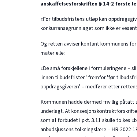
anskaffelsesforskriften § 14-2 første l
«Før tilbudsfristens utløp kan oppdragsgiv
konkurransegrunnlaget som ikke er vesent
Og retten avviser kontant kommunens forsø
materielle:
«De små forskjellene i formuleringene – slik
'innen tilbudsfristen' fremfor 'før tilbudsfr
oppdragsgiveren' – medfører etter rettens 
Kommunen hadde dermed frivillig påtatt se
underlagt. At konsesjonskontraktforskriften
som at forbudet i pkt. 3.11 skulle tolkes «b
anbudsjussens tolkningslære –
HR-2022-1