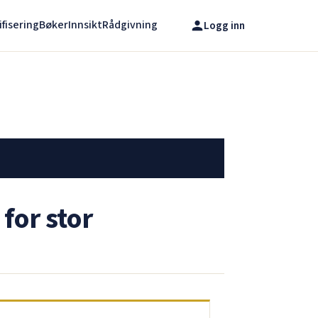
ifisering
Bøker
Innsikt
Rådgivning
Logg inn
for stor