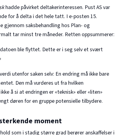
sk
hadde påvirket deltakerinteressen. Pust AS var
e for å delta i det hele tatt. I e-posten 15.
te gjennom saksbehandling hos Plan- og
ormalt tar minst tre måneder. Retten oppsummerer:
atoen ble flyttet. Dette er i seg selv et svært
»
verdi utenfor saken selv: En endring må ikke bare
entet. Den må vurderes ut fra hvilken
kke å si at endringen er «teknisk» eller «liten»
tengt døren for en gruppe potensielle tilbydere.
forsterkende moment
hold som i stadig større grad berører anskaffelser i