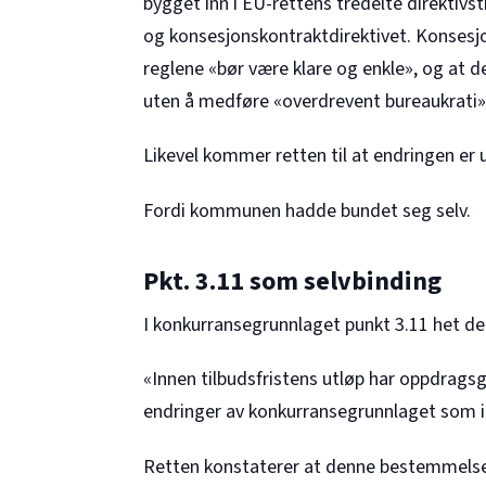
bygget inn i EU-rettens tredelte direktivst
og konsesjonskontraktdirektivet. Konsesjon
reglene «bør være klare og enkle», og at d
uten å medføre «overdrevent bureaukrati»
Likevel kommer retten til at endringen er u
Fordi kommunen hadde bundet seg selv.
Pkt. 3.11 som selvbinding
I konkurransegrunnlaget punkt 3.11 het de
«Innen tilbudsfristens utløp har oppdragsgiv
endringer av konkurransegrunnlaget som ik
Retten konstaterer at denne bestemmels