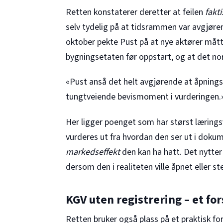
Retten konstaterer deretter at feilen
fakti
selv tydelig på at tidsrammen var avgjørend
oktober pekte Pust på at nye aktører måt
bygningsetaten før oppstart, og at det n
«Pust anså det helt avgjørende at åpningsd
tungtveiende bevismoment i vurderingen.
Her ligger poenget som har størst lærings
vurderes ut fra hvordan den ser ut i dokum
markedseffekt
den kan ha hatt. Det nytter i
dersom den i realiteten ville åpnet eller s
KGV uten registrering – et 
Retten bruker også plass på et praktisk for