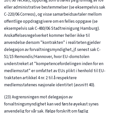
107/98
Teckal), oppdrag som utføres på grunnlag av lov
eller administrative bestemmelser (se eksempelvis sak
C-220/06 Correos), og visse samarbeidsavtaler mellom
offentlige oppdragsgivere om en felles oppgave (se
eksempelvis sak
C-480/06
Stadtreinigung Hamburg).
Anskaffelsesregelverket kommer heller ikke til
anvendelse dersom "kontrakten" i realiteten gjelder
delegasjon av forvaltningsmyndighet, jf. senest sak
C-
51/15
Remondis/Hannover, hvor EU-domstolen
understreket at "kompetencefordelingen inden for en
medlemsstat" er omfattet av EUs plikt i henhold til EU-
traktaten artikkel 4 nr. 2 til å respektere
medlemsstatenes nasjonale identitet (avsnitt 40).
(23) Avgrensningen mot delegasjon av
forvaltningsmyndighet kan ved første øyekast synes
anvendelig for vår sak. Ifølge forskrift om faglig