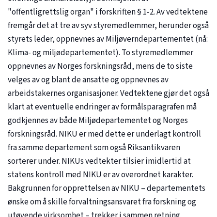
"offentligrettslig organ" i forskriften § 1-2. Av vedtektene
fremgår det at tre av syv styremedlemmer, herunder også
styrets leder, oppnevnes av Miljøverndepartementet (nå:
Klima- og miljødepartementet). To styremedlemmer
oppnevnes av Norges forskningsråd, mens de to siste
velges av og blant de ansatte og oppnevnes av
arbeidstakernes organisasjoner. Vedtektene gjør det også
klart at eventuelle endringer av formålsparagrafen må
godkjennes av både Miljødepartementet og Norges
forskningsråd. NIKU er med dette er underlagt kontroll
fra samme departement som også Riksantikvaren
sorterer under. NIKUs vedtekter tilsier imidlertid at
statens kontroll med NIKU er av overordnet karakter.
Bakgrunnen for opprettelsen av NIKU – departementets
ønske om å skille forvaltningsansvaret fra forskning og
utøvende virksomhet – trekker i sammen retning.