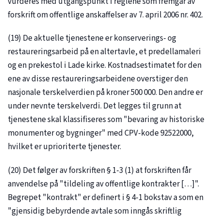
vurderes med utgangspunkt i reglene som fremgår av
forskrift om offentlige anskaffelser av 7. april 2006 nr. 402.
(19) De aktuelle tjenestene er konserverings- og
restaureringsarbeid på en altertavle, et predellamaleri
og en prekestol i Lade kirke. Kostnadsestimatet for den
ene av disse restaureringsarbeidene overstiger den
nasjonale terskelverdien på kroner 500 000. Den andre er
under nevnte terskelverdi. Det legges til grunn at
tjenestene skal klassifiseres som "bevaring av historiske
monumenter og bygninger" med CPV-kode 92522000,
hvilket er uprioriterte tjenester.
(20) Det følger av forskriften § 1-3 (1) at forskriften får
anvendelse på "tildeling av offentlige kontrakter […]".
Begrepet "kontrakt" er definert i § 4-1 bokstav a som en
"gjensidig bebyrdende avtale som inngås skriftlig