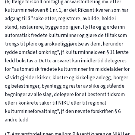
(6) Ifølge forskrift om faglig ansvarsfordeling mv. etter
kulturminneloven § 1 nr. 1, er det Riksantikvaren som har
adgang til å "søke etter, registrere, avbilde, holde i
stand, restaurere, bygge opp igjen, flytte og gjerde inn
automatisk fredete kulturminner og gjøre de tiltak som
trengs til pleie og anskueliggjørelse av dem, herunder
rydde området omkring", jf. kulturminneloven § 11 første
ledd bokstav a. Dette ansvaret kan imidlertid delegeres
for "automatisk fredete kulturminner fra middelalder for
så vidt gjelder kirker, klostre og kirkelige anlegg, borger
og befestninger, byanlegg og rester av slike og stående
bygninger av alle slag, delegere for et bestemt tidsrom
eller i konkrete saker til NIKU eller til regional
kulturminneforvaltning", jf. den nevnte forskriften § 6
andre ledd.
(7) Ansvarsfordelingen mellom Riksantikvaren og NIKU er