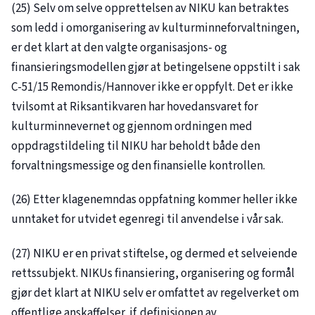
(25) Selv om selve opprettelsen av NIKU kan betraktes
som ledd i omorganisering av kulturminneforvaltningen,
er det klart at den valgte organisasjons- og
finansieringsmodellen gjør at betingelsene oppstilt i sak
C-51/15
Remondis/Hannover ikke er oppfylt. Det er ikke
tvilsomt at Riksantikvaren har hovedansvaret for
kulturminnevernet og gjennom ordningen med
oppdragstildeling til NIKU har beholdt både den
forvaltningsmessige og den finansielle kontrollen.
(26) Etter klagenemndas oppfatning kommer heller ikke
unntaket for utvidet egenregi til anvendelse i vår sak.
(27) NIKU er en privat stiftelse, og dermed et selveiende
rettssubjekt. NIKUs finansiering, organisering og formål
gjør det klart at NIKU selv er omfattet av regelverket om
offentlige anskaffelser, jf. definisjonen av