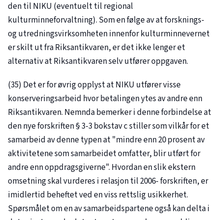
den til NIKU (eventuelt til regional
kulturminneforvaltning). Som en følge av at forsknings-
og utredningsvirksomheten innenfor kulturminnevernet
er skilt ut fra Riksantikvaren, er det ikke lenger et
alternativ at Riksantikvaren selv utfører oppgaven.
(35) Det er for øvrig opplyst at NIKU utfører visse
konserveringsarbeid hvor betalingen ytes av andre enn
Riksantikvaren. Nemnda bemerker i denne forbindelse at
den nye forskriften § 3-3 bokstav c stiller som vilkår for et
samarbeid av denne typen at "mindre enn 20 prosent av
aktivitetene som samarbeidet omfatter, blir utført for
andre enn oppdragsgiverne". Hvordan en slik ekstern
omsetning skal vurderes i relasjon til 2006- forskriften, er
imidlertid beheftet ved en viss rettslig usikkerhet.
Spørsmålet om en av samarbeidspartene også kan delta i