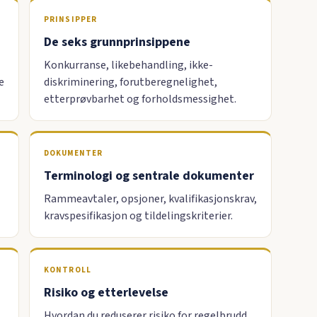
PRINSIPPER
De seks grunnprinsippene
Konkurranse, likebehandling, ikke-
e
diskriminering, forutberegnelighet,
etterprøvbarhet og forholdsmessighet.
DOKUMENTER
Terminologi og sentrale dokumenter
Rammeavtaler, opsjoner, kvalifikasjonskrav,
kravspesifikasjon og tildelingskriterier.
KONTROLL
Risiko og etterlevelse
Hvordan du reduserer risiko for regelbrudd