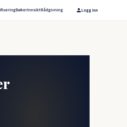
ifisering
Bøker
Innsikt
Rådgivning
Logg inn
er