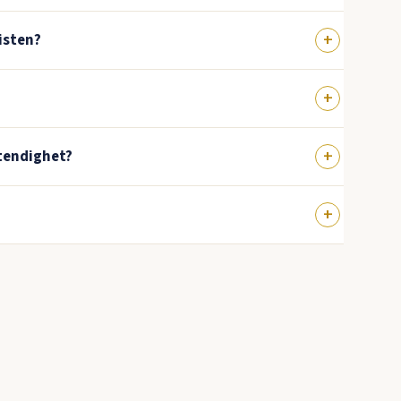
isten?
stendighet?