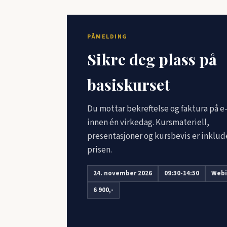
PÅMELDING
Sikre deg plass på
basiskurset
Du mottar bekreftelse og faktura på e
innen én virkedag. Kursmateriell,
presentasjoner og kursbevis er inklude
prisen.
24. november 2026
09:30-14:50
Webi
6 900,-