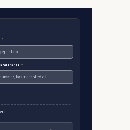
t
*
rareferanse
*
ker