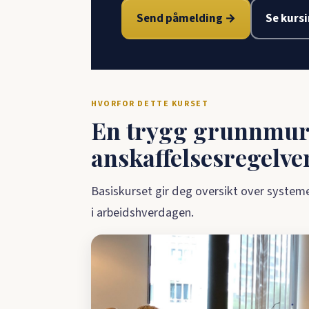
Send påmelding →
Se kurs
HVORFOR DETTE KURSET
En trygg grunnmur
anskaffelsesregelve
Basiskurset gir deg oversikt over syste
i arbeidshverdagen.