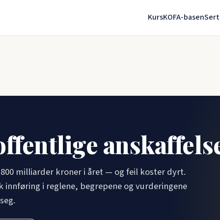
Kurs
KOFA-basen
Sert
offentlige anskaffels
800 milliarder kroner i året — og feil koster dyrt.
sk innføring i reglene, begrepene og vurderingene
seg.