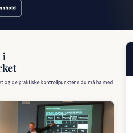
innhold
 i
rket
met og de praktiske kontrollpunktene du må ha med