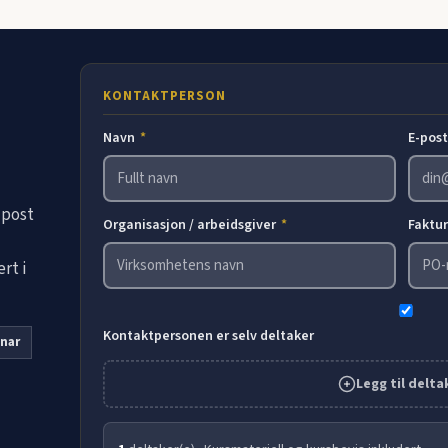
KONTAKTPERSON
Navn
*
E-pos
-post
Organisasjon / arbeidsgiver
*
Faktu
rt i
Kontaktpersonen er selv deltaker
nar
Legg til delta