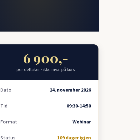
6 900,-
per deltaker · ikke mva. på kurs
Dato
24. november 2026
Tid
09:30-14:50
Format
Webinar
Status
109 dager igjen