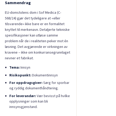
Sammendrag
EU-domstolens dom i Sof Medica (C-
568/24) gjør det tydeligere at «eller
tilsvarende» ikke bare er en formalitet
knyttet til merkenavn. Detaljerte tekniske
spesifikasjoner kan utløse samme
problem når de i realiteten peker mot én
løsning. Det avgjørende er virkningen av
kravene – ikke om konkurransegrunnlaget
nevner et fabrikat.
Tema:
Innsyn
Risikopunkt:
Dokumentinnsyn
For oppdragsgiver:
Sørg for sporbar
og ryddig dokumenthåndtering.
For leverandør:
Vær bevisst på hvilke
opplysninger som kan bli
innsynsgjenstand.