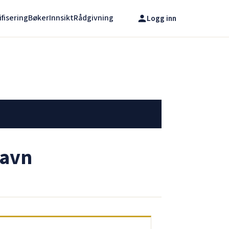
ifisering
Bøker
Innsikt
Rådgivning
Logg inn
navn