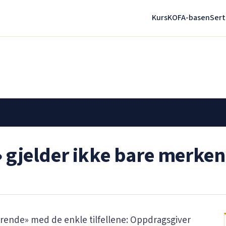
Kurs
KOFA-basen
Sert
e» gjelder ikke bare merke
arende» med de enkle tilfellene: Oppdragsgiver