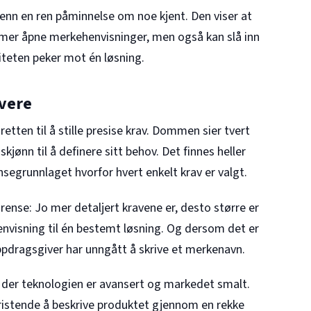
enn en ren påminnelse om noe kjent. Den viser at
ammer åpne merkehenvisninger, men også kan slå inn
liteten peker mot én løsning.
ivere
etten til å stille presise krav. Dommen sier tvert
kjønn til å definere sitt behov. Det finnes heller
ransegrunnlaget hvorfor hvert enkelt krav er valgt.
nse: Jo mer detaljert kravene er, desto større er
henvisning til én bestemt løsning. Og dersom det er
 oppdragsgiver har unngått å skrive et merkenavn.
ser der teknologien er avansert og markedet smalt.
fristende å beskrive produktet gjennom en rekke