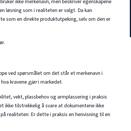
r bruker ikke merkenavn, men beskriver egenskapene
ken løsning som i realiteten er valgt. Da kan
e som en direkte produktutpeking, selv om den er
ør.
ppe ved spørsmålet om det står et merkenavn i
r hva kravene
gjør
i markedet.
itet, vekt, plassbehov og armplassering i praksis
et ikke tilstrekkelig å svare at dokumentene ikke
 realiteten: Er dette i praksis en henvisning til en