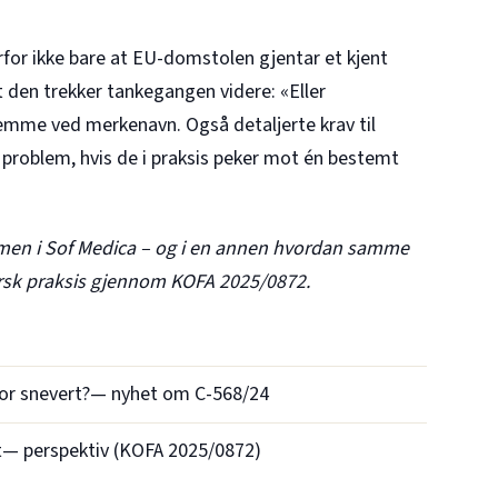
or ikke bare at EU-domstolen gjentar et kjent
 den trekker tankegangen videre: «Eller
jemme ved merkenavn. Også detaljerte krav til
roblem, hvis de i praksis peker mot én bestemt
en i Sof Medica
– og i en annen hvordan
samme
norsk praksis gjennom KOFA 2025/0872
.
for snevert?
— nyhet om
C-568/24
t
— perspektiv (KOFA
2025/0872
)