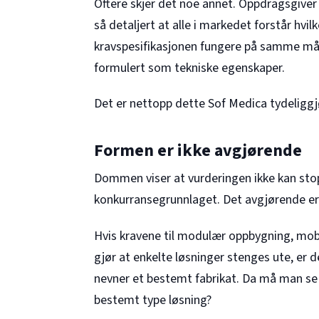
Oftere skjer det noe annet. Oppdragsgive
så detaljert at alle i markedet forstår hvil
kravspesifikasjonen fungere på samme måt
formulert som tekniske egenskaper.
Det er nettopp dette Sof Medica tydeliggj
Formen er ikke avgjørende
Dommen viser at vurderingen ikke kan sto
konkurransegrunnlaget. Det avgjørende e
Hvis kravene til modulær oppbygning, mobil
gjør at enkelte løsninger stenges ute, er d
nevner et bestemt fabrikat. Da må man se på
bestemt type løsning?