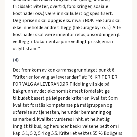
fritidsaktiviteter, overtid, forsikringer, sosiale
kostnader osv.) være innkalkulert og spesifisert.
Døgnprisen skal oppgis eks. mva. i NOK. Faktura skal
ikke inneholde andre tillegg (fakturagebyr o.1.). Alle
kostnader skal være innenfor refusjonsordningen jf.
vedlegg 7 Dokumentasjon • vedlagt prisskjema i
utfylt stand."
(4)
Det fremkom av konkurransegrunnlaget punkt 6
"Kriterier for valg av leverandør" at: "6. KRITERIER
FOR VALG AV LEVERANDØR Tildeling vil skje på
bakgrunn av det økonomisk mest fordelaktige
tilbudet basert på følgende kriterier: Kvalitet Som
kvalitet forstås kompetanse på målgruppen og
utførelse av tjenesten, herunder bemanning og
samarbeid. Kvalitet vurderes i hht. et helhetlig
inngitt tilbud, og herunder beskrivelsene bedt om i
kap. 5.1, 5.2, 5.4 og 5.5. Kriteriet vektes 55 % Boligens