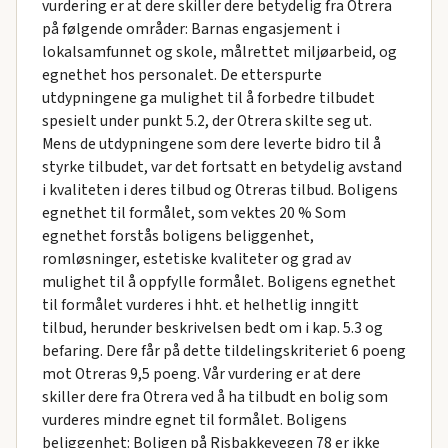
vurdering er at dere skiller dere betydelig fra Otrera
på følgende områder: Barnas engasjement i
lokalsamfunnet og skole, målrettet miljøarbeid, og
egnethet hos personalet. De etterspurte
utdypningene ga mulighet til å forbedre tilbudet
spesielt under punkt 5.2, der Otrera skilte seg ut.
Mens de utdypningene som dere leverte bidro til å
styrke tilbudet, var det fortsatt en betydelig avstand
i kvaliteten i deres tilbud og Otreras tilbud. Boligens
egnethet til formålet, som vektes 20 % Som
egnethet forstås boligens beliggenhet,
romløsninger, estetiske kvaliteter og grad av
mulighet til å oppfylle formålet. Boligens egnethet
til formålet vurderes i hht. et helhetlig inngitt
tilbud, herunder beskrivelsen bedt om i kap. 5.3 og
befaring. Dere får på dette tildelingskriteriet 6 poeng
mot Otreras 9,5 poeng. Vår vurdering er at dere
skiller dere fra Otrera ved å ha tilbudt en bolig som
vurderes mindre egnet til formålet. Boligens
beliggenhet: Boligen på Risbakkevegen 78 er ikke