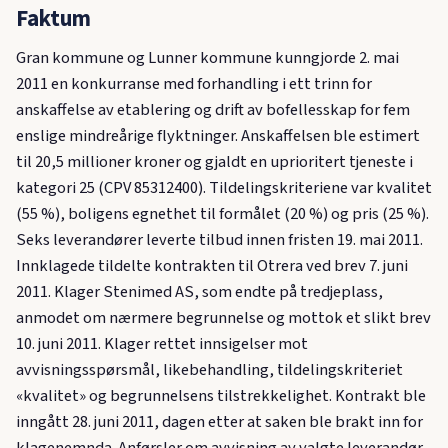
Faktum
Gran kommune og Lunner kommune kunngjorde 2. mai
2011 en konkurranse med forhandling i ett trinn for
anskaffelse av etablering og drift av bofellesskap for fem
enslige mindreårige flyktninger. Anskaffelsen ble estimert
til 20,5 millioner kroner og gjaldt en uprioritert tjeneste i
kategori 25 (CPV 85312400). Tildelingskriteriene var kvalitet
(55 %), boligens egnethet til formålet (20 %) og pris (25 %).
Seks leverandører leverte tilbud innen fristen 19. mai 2011.
Innklagede tildelte kontrakten til Otrera ved brev 7. juni
2011. Klager Stenimed AS, som endte på tredjeplass,
anmodet om nærmere begrunnelse og mottok et slikt brev
10. juni 2011. Klager rettet innsigelser mot
avvisningsspørsmål, likebehandling, tildelingskriteriet
«kvalitet» og begrunnelsens tilstrekkelighet. Kontrakt ble
inngått 28. juni 2011, dagen etter at saken ble brakt inn for
klagenemnda. Anførsler om avvisning av valgte leverandør