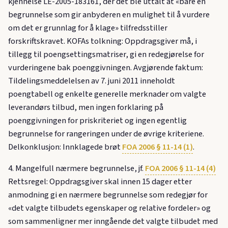
kjennelse LE-2005-183161, der det ble uttalt at «bare en
begrunnelse som gir anbyderen en mulighet til å vurdere
om det er grunnlag for å klage» tilfredsstiller
forskriftskravet. KOFAs tolkning: Oppdragsgiver må, i
tillegg til poengsettingsmatriser, gi en redegjørelse for
vurderingene bak poenggivningen. Avgjørende faktum:
Tildelingsmeddelelsen av 7. juni 2011 inneholdt
poengtabell og enkelte generelle merknader om valgte
leverandørs tilbud, men ingen forklaring på
poenggivningen for priskriteriet og ingen egentlig
begrunnelse for rangeringen under de øvrige kriteriene.
Delkonklusjon: Innklagede brøt
FOA 2006 § 11-14 (1)
.
4. Mangelfull nærmere begrunnelse, jf.
FOA 2006 § 11-14 (4)
Rettsregel: Oppdragsgiver skal innen 15 dager etter
anmodning gi en nærmere begrunnelse som redegjør for
«det valgte tilbudets egenskaper og relative fordeler» og
som sammenligner mer inngående det valgte tilbudet med