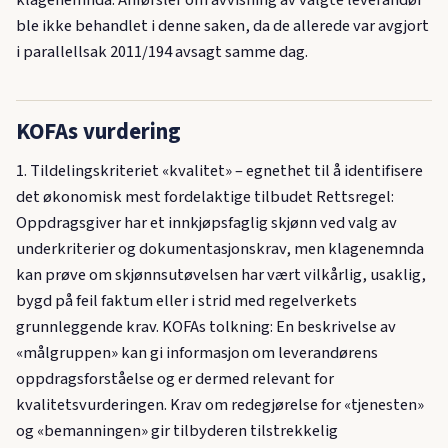
ble ikke behandlet i denne saken, da de allerede var avgjort
i parallellsak 2011/194 avsagt samme dag.
KOFAs vurdering
1. Tildelingskriteriet «kvalitet» – egnethet til å identifisere
det økonomisk mest fordelaktige tilbudet Rettsregel:
Oppdragsgiver har et innkjøpsfaglig skjønn ved valg av
underkriterier og dokumentasjonskrav, men klagenemnda
kan prøve om skjønnsutøvelsen har vært vilkårlig, usaklig,
bygd på feil faktum eller i strid med regelverkets
grunnleggende krav. KOFAs tolkning: En beskrivelse av
«målgruppen» kan gi informasjon om leverandørens
oppdragsforståelse og er dermed relevant for
kvalitetsvurderingen. Krav om redegjørelse for «tjenesten»
og «bemanningen» gir tilbyderen tilstrekkelig