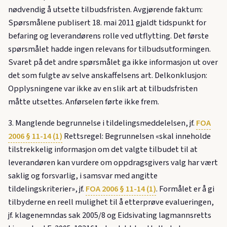
nødvendig å utsette tilbudsfristen. Avgjørende faktum:
Spørsmålene publisert 18. mai 2011 gjaldt tidspunkt for
befaring og leverandørens rolle ved utflytting. Det første
spørsmålet hadde ingen relevans for tilbudsutformingen.
Svaret på det andre spørsmålet ga ikke informasjon ut over
det som fulgte av selve anskaffelsens art. Delkonklusjon:
Opplysningene var ikke av en slik art at tilbudsfristen
måtte utsettes. Anførselen førte ikke frem.
3. Manglende begrunnelse i tildelingsmeddelelsen, jf.
FOA
2006 § 11-14 (1)
Rettsregel: Begrunnelsen «skal inneholde
tilstrekkelig informasjon om det valgte tilbudet til at
leverandøren kan vurdere om oppdragsgivers valg har vært
saklig og forsvarlig, i samsvar med angitte
tildelingskriterier», jf.
FOA 2006 § 11-14 (1)
. Formålet er å gi
tilbyderne en reell mulighet til å etterprøve evalueringen,
jf. klagenemndas sak 2005/8 og Eidsivating lagmannsretts