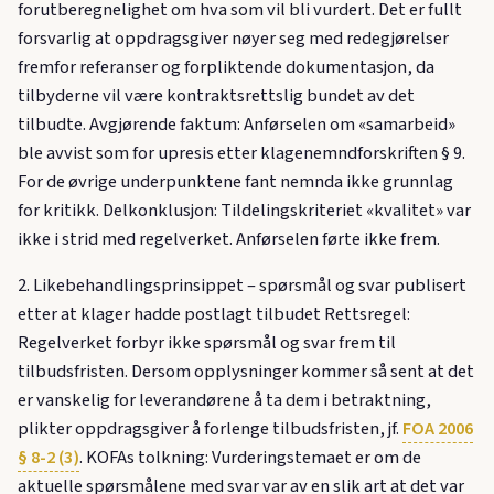
forutberegnelighet om hva som vil bli vurdert. Det er fullt
forsvarlig at oppdragsgiver nøyer seg med redegjørelser
fremfor referanser og forpliktende dokumentasjon, da
tilbyderne vil være kontraktsrettslig bundet av det
tilbudte. Avgjørende faktum: Anførselen om «samarbeid»
ble avvist som for upresis etter klagenemndforskriften § 9.
For de øvrige underpunktene fant nemnda ikke grunnlag
for kritikk. Delkonklusjon: Tildelingskriteriet «kvalitet» var
ikke i strid med regelverket. Anførselen førte ikke frem.
2. Likebehandlingsprinsippet – spørsmål og svar publisert
etter at klager hadde postlagt tilbudet Rettsregel:
Regelverket forbyr ikke spørsmål og svar frem til
tilbudsfristen. Dersom opplysninger kommer så sent at det
er vanskelig for leverandørene å ta dem i betraktning,
plikter oppdragsgiver å forlenge tilbudsfristen, jf.
FOA 2006
§ 8-2 (3)
. KOFAs tolkning: Vurderingstemaet er om de
aktuelle spørsmålene med svar var av en slik art at det var