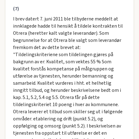
(7)
I brev datert 7. juni 2011 ble tilbyderne meddelt at
innklagede hadde til hensikt å tildele kontrakten til
Otrera (heretter kalt valgte leverandør). Som
begrunnelse for at Otrera ble valgt som leverandør
fremkom det av dette brevet at:
"Tildelingskriteriene som tildelingen gjøres på
bakgrunn av er: Kvalitet, som vektes 55 % Som
kvalitet forstås kompetanse på målgruppen og
utførelse av tjenesten, herunder bemanning og
samarbeid. Kvalitet vurderes i hht. et helhetlig
inngitt tilbud, og herunder beskrivelsene bedt om i
kap. 5.1, 5.2, 5.4 og 5.5. Otrera får på dette
tildelingskriteriet 10 poeng i hver av kommunene.
Otrera leverer et tilbud som skiller seg ut i følgende
områder: etablering og drift (punkt 5.2), og
oppfølging og omsorg (punkt 5.2). I beskrivelsen av
tjenesten fra oppstart til utførelse er det en