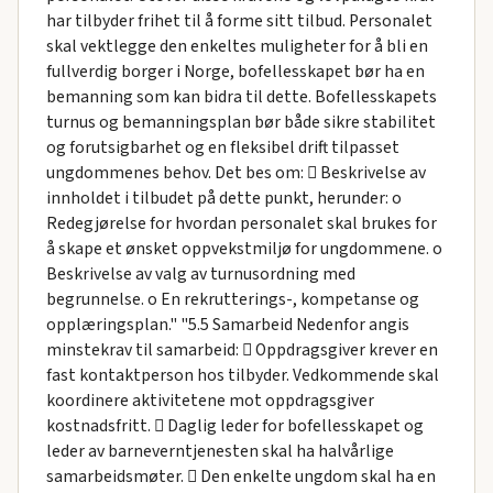
har tilbyder frihet til å forme sitt tilbud. Personalet
skal vektlegge den enkeltes muligheter for å bli en
fullverdig borger i Norge, bofellesskapet bør ha en
bemanning som kan bidra til dette. Bofellesskapets
turnus og bemanningsplan bør både sikre stabilitet
og forutsigbarhet og en fleksibel drift tilpasset
ungdommenes behov. Det bes om:  Beskrivelse av
innholdet i tilbudet på dette punkt, herunder: o
Redegjørelse for hvordan personalet skal brukes for
å skape et ønsket oppvekstmiljø for ungdommene. o
Beskrivelse av valg av turnusordning med
begrunnelse. o En rekrutterings-, kompetanse og
opplæringsplan." "5.5 Samarbeid Nedenfor angis
minstekrav til samarbeid:  Oppdragsgiver krever en
fast kontaktperson hos tilbyder. Vedkommende skal
koordinere aktivitetene mot oppdragsgiver
kostnadsfritt.  Daglig leder for bofellesskapet og
leder av barneverntjenesten skal ha halvårlige
samarbeidsmøter.  Den enkelte ungdom skal ha en