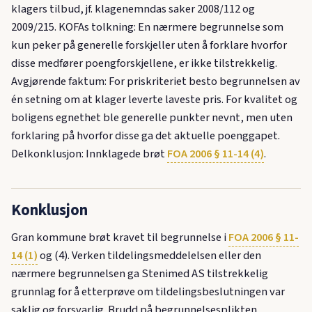
klagers tilbud, jf. klagenemndas saker 2008/112 og
2009/215. KOFAs tolkning: En nærmere begrunnelse som
kun peker på generelle forskjeller uten å forklare hvorfor
disse medfører poengforskjellene, er ikke tilstrekkelig.
Avgjørende faktum: For priskriteriet besto begrunnelsen av
én setning om at klager leverte laveste pris. For kvalitet og
boligens egnethet ble generelle punkter nevnt, men uten
forklaring på hvorfor disse ga det aktuelle poenggapet.
Delkonklusjon: Innklagede brøt
FOA 2006 § 11-14 (4)
.
Konklusjon
Gran kommune brøt kravet til begrunnelse i
FOA 2006 § 11-
14 (1)
og (4). Verken tildelingsmeddelelsen eller den
nærmere begrunnelsen ga Stenimed AS tilstrekkelig
grunnlag for å etterprøve om tildelingsbeslutningen var
saklig og forsvarlig. Brudd på begrunnelsesplikten