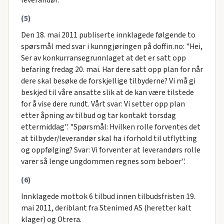
leverandør."
(5)
Den 18. mai 2011 publiserte innklagede følgende to
spørsmål med svar i kunngjøringen på doffin.no: "Hei,
Ser av konkurransegrunnlaget at det er satt opp
befaring fredag 20. mai. Har dere satt opp plan for når
dere skal besøke de forskjellige tilbyderne? Vi må gi
beskjed til våre ansatte slik at de kan være tilstede
for å vise dere rundt. Vårt svar: Vi setter opp plan
etter åpning av tilbud og tar kontakt torsdag
ettermiddag". "Spørsmål: Hvilken rolle forventes det
at tilbyder/leverandør skal ha i forhold til utflytting
og oppfølging? Svar: Vi forventer at leverandørs rolle
varer så lenge ungdommen regnes som beboer".
(6)
Innklagede mottok 6 tilbud innen tilbudsfristen 19.
mai 2011, deriblant fra Stenimed AS (heretter kalt
klager) og Otrera.