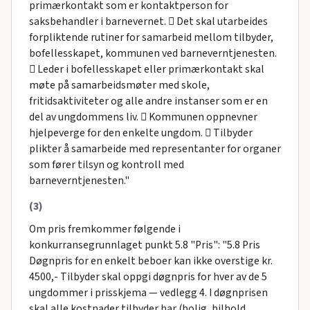
primærkontakt som er kontaktperson for
saksbehandler i barnevernet.  Det skal utarbeides
forpliktende rutiner for samarbeid mellom tilbyder,
bofellesskapet, kommunen ved barneverntjenesten.
 Leder i bofellesskapet eller primærkontakt skal
møte på samarbeidsmøter med skole,
fritidsaktiviteter og alle andre instanser som er en
del av ungdommens liv.  Kommunen oppnevner
hjelpeverge for den enkelte ungdom.  Tilbyder
plikter å samarbeide med representanter for organer
som fører tilsyn og kontroll med
barneverntjenesten."
(3)
Om pris fremkommer følgende i
konkurransegrunnlaget punkt 5.8 "Pris": "5.8 Pris
Døgnpris for en enkelt beboer kan ikke overstige kr.
4500,- Tilbyder skal oppgi døgnpris for hver av de 5
ungdommer i prisskjema — vedlegg 4. I døgnprisen
skal alle kostnader tilbyder har (bolig, bilhold,