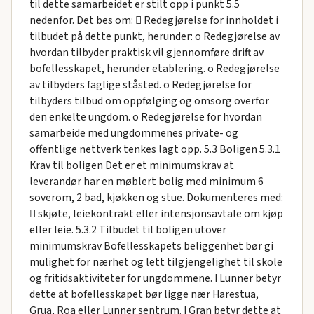
til dette samarbeidet er stilt opp i punkt 5.5
nedenfor. Det bes om:  Redegjørelse for innholdet i
tilbudet på dette punkt, herunder: o Redegjørelse av
hvordan tilbyder praktisk vil gjennomføre drift av
bofellesskapet, herunder etablering. o Redegjørelse
av tilbyders faglige ståsted. o Redegjørelse for
tilbyders tilbud om oppfølging og omsorg overfor
den enkelte ungdom. o Redegjørelse for hvordan
samarbeide med ungdommenes private- og
offentlige nettverk tenkes lagt opp. 5.3 Boligen 5.3.1
Krav til boligen Det er et minimumskrav at
leverandør har en møblert bolig med minimum 6
soverom, 2 bad, kjøkken og stue. Dokumenteres med:
 skjøte, leiekontrakt eller intensjonsavtale om kjøp
eller leie. 5.3.2 Tilbudet til boligen utover
minimumskrav Bofellesskapets beliggenhet bør gi
mulighet for nærhet og lett tilgjengelighet til skole
og fritidsaktiviteter for ungdommene. I Lunner betyr
dette at bofellesskapet bør ligge nær Harestua,
Grua, Roa eller Lunner sentrum. I Gran betyr dette at