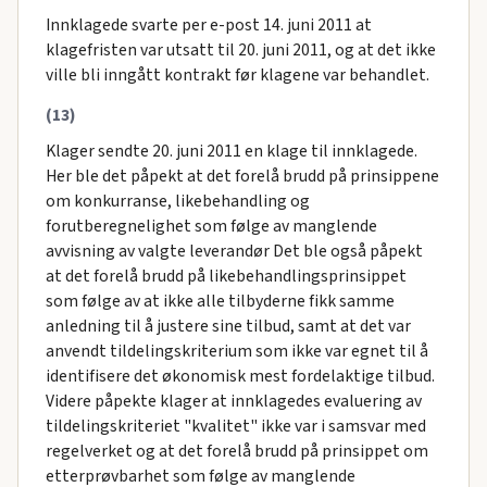
Innklagede svarte per e-post 14. juni 2011 at
klagefristen var utsatt til 20. juni 2011, og at det ikke
ville bli inngått kontrakt før klagene var behandlet.
(13)
Klager sendte 20. juni 2011 en klage til innklagede.
Her ble det påpekt at det forelå brudd på prinsippene
om konkurranse, likebehandling og
forutberegnelighet som følge av manglende
avvisning av valgte leverandør Det ble også påpekt
at det forelå brudd på likebehandlingsprinsippet
som følge av at ikke alle tilbyderne fikk samme
anledning til å justere sine tilbud, samt at det var
anvendt tildelingskriterium som ikke var egnet til å
identifisere det økonomisk mest fordelaktige tilbud.
Videre påpekte klager at innklagedes evaluering av
tildelingskriteriet "kvalitet" ikke var i samsvar med
regelverket og at det forelå brudd på prinsippet om
etterprøvbarhet som følge av manglende