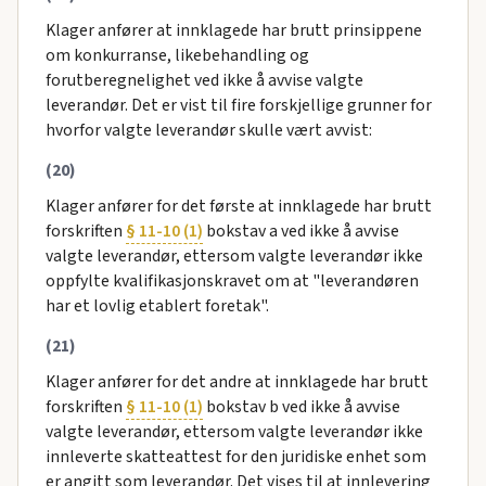
Klager anfører at innklagede har brutt prinsippene
om konkurranse, likebehandling og
forutberegnelighet ved ikke å avvise valgte
leverandør. Det er vist til fire forskjellige grunner for
hvorfor valgte leverandør skulle vært avvist:
(20)
Klager anfører for det første at innklagede har brutt
forskriften
§ 11-10 (1)
bokstav a ved ikke å avvise
valgte leverandør, ettersom valgte leverandør ikke
oppfylte kvalifikasjonskravet om at "leverandøren
har et lovlig etablert foretak".
(21)
Klager anfører for det andre at innklagede har brutt
forskriften
§ 11-10 (1)
bokstav b ved ikke å avvise
valgte leverandør, ettersom valgte leverandør ikke
innleverte skatteattest for den juridiske enhet som
er angitt som leverandør. Det vises til at innlevering