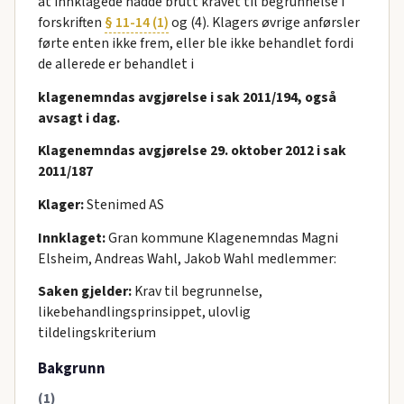
at innklagede hadde brutt kravet til begrunnelse i
forskriften
§ 11-14 (1)
og (4). Klagers øvrige anførsler
førte enten ikke frem, eller ble ikke behandlet fordi
de allerede er behandlet i
klagenemndas avgjørelse i sak 2011/194, også
avsagt i dag.
Klagenemndas avgjørelse 29. oktober 2012 i sak
2011/187
Klager:
Stenimed AS
Innklaget:
Gran kommune Klagenemndas Magni
Elsheim, Andreas Wahl, Jakob Wahl medlemmer:
Saken gjelder:
Krav til begrunnelse,
likebehandlingsprinsippet, ulovlig
tildelingskriterium
Bakgrunn
(1)