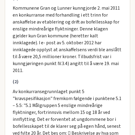
Kommunene Gran og Lunner kunngjorde 2. mai 2011
en konkurranse med forhandling i ett trinn for
anskaffelse av etablering og drift av bofellesskap for
enslige mindreårige flyktninger. Denne klagen
gjelder kun Gran kommune (heretter kalt
innklagede). I e- post av 5. oktober 2012 har
innklagede opplyst at anskaffelsens verdi ble anslått
til å være 20,5 millioner kroner. Tilbudsfrist var i
kunngjøringen punkt IV.3.4) angitt til å være 19. mai
2011.
(2)
Av konkurransegrunnlaget punkt 5
"kravspesifikasjon" fremkom følgende i punktene 5.1
– 5.5: "5.1 Målgruppen 5 enslige mindreårige
flyktninger, fortrinnsvis mellom 15 og 18 år ved
innflytting. Det er forventet at ungdommene bor i
bofellesskapet til de klarer seg på egen hånd, senest
ved fylte 20 år. Det bes om:  Beskrivelse av hva som