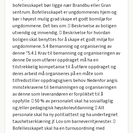
bofellesskapet bør ligge nær Brandbu eller Gran
sentrum. Bofellesskapet er ungdommenes hjem og
bør i høyest mulig grad skape et godt bomiljø for
ungdommene. Det bes om:  Beskrivelse av boligen
utvendig og innvendig.  Beskrivelse for hvordan
boligen skal benyttes for å skape et godt miljø for
ungdommene. 5.4 Bemanning og organisering av
denne "5.4.1 Krav til bemanning og organiseringen av
denne De som utfører oppdraget må ha en
tilstrekkelig kompetanse til å utføre oppdraget og
deres arbeid må organiseres på en måte som
tilfredsstiller oppdragsgivers behov. Nedenfor angis
minstekravene til bemanningen og organiseringen
av denne som leverandøren er forpliktet til å
oppfylle:  50 % av personalet skal ha sosialfaglig
og/eller pedagogisk høyskoleutdanning  Alt
personale skal ha ny politiattest og ha undertegnet
taushetserklæring jf. Lov om barneverntjenester. 
Bofellesskapet skal ha en turnusordning med