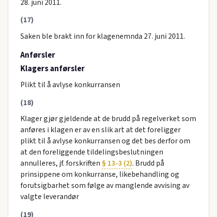
28. juni 2011.
(17)
Saken ble brakt inn for klagenemnda 27. juni 2011.
Anførsler
Klagers anførsler
Plikt til å avlyse konkurransen
(18)
Klager gjør gjeldende at de brudd på regelverket som
anføres i klagen er av en slik art at det foreligger
plikt til å avlyse konkurransen og det bes derfor om
at den foreliggende tildelingsbeslutningen
annulleres, jf. forskriften
§ 13-3 (2)
. Brudd på
prinsippene om konkurranse, likebehandling og
forutsigbarhet som følge av manglende avvising av
valgte leverandør
(19)