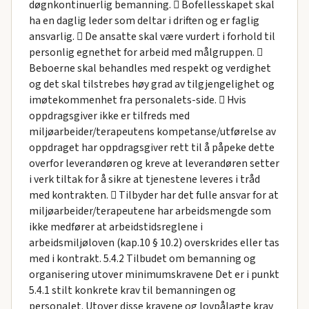
døgnkontinuerlig bemanning.  Bofellesskapet skal
ha en daglig leder som deltar i driften og er faglig
ansvarlig.  De ansatte skal være vurdert i forhold til
personlig egnethet for arbeid med målgruppen. 
Beboerne skal behandles med respekt og verdighet
og det skal tilstrebes høy grad av tilgjengelighet og
imøtekommenhet fra personalets-side.  Hvis
oppdragsgiver ikke er tilfreds med
miljøarbeider/terapeutens kompetanse/utførelse av
oppdraget har oppdragsgiver rett til å påpeke dette
overfor leverandøren og kreve at leverandøren setter
i verk tiltak for å sikre at tjenestene leveres i tråd
med kontrakten.  Tilbyder har det fulle ansvar for at
miljøarbeider/terapeutene har arbeidsmengde som
ikke medfører at arbeidstidsreglene i
arbeidsmiljøloven (kap.10 § 10.2) overskrides eller tas
med i kontrakt. 5.4.2 Tilbudet om bemanning og
organisering utover minimumskravene Det er i punkt
5.4.1 stilt konkrete krav til bemanningen og
personalet. Utover disse kravene og lovpålagte krav