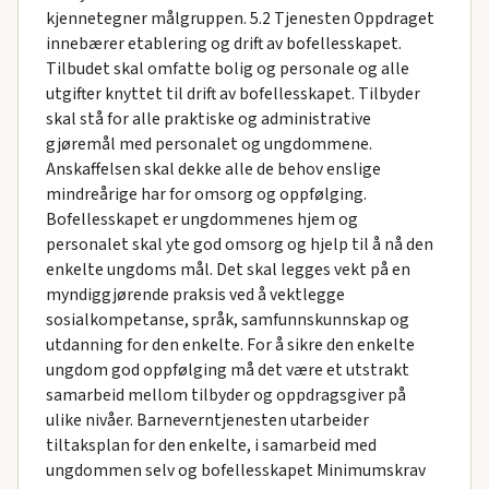
kjennetegner målgruppen. 5.2 Tjenesten Oppdraget
innebærer etablering og drift av bofellesskapet.
Tilbudet skal omfatte bolig og personale og alle
utgifter knyttet til drift av bofellesskapet. Tilbyder
skal stå for alle praktiske og administrative
gjøremål med personalet og ungdommene.
Anskaffelsen skal dekke alle de behov enslige
mindreårige har for omsorg og oppfølging.
Bofellesskapet er ungdommenes hjem og
personalet skal yte god omsorg og hjelp til å nå den
enkelte ungdoms mål. Det skal legges vekt på en
myndiggjørende praksis ved å vektlegge
sosialkompetanse, språk, samfunnskunnskap og
utdanning for den enkelte. For å sikre den enkelte
ungdom god oppfølging må det være et utstrakt
samarbeid mellom tilbyder og oppdragsgiver på
ulike nivåer. Barneverntjenesten utarbeider
tiltaksplan for den enkelte, i samarbeid med
ungdommen selv og bofellesskapet Minimumskrav