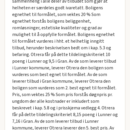
sammenheng i alle deler av tilbudet som gjør at
helheten er særdeles godt ivaretatt. Boligens
egnethet til formålet, som vektes 20 % Som
egnethet forstås boligens beliggenhet,
romløsninger, estetiske kvaliteter og grad av
mulighet til å oppfylle formålet. Boligens egnethet
til formålet vurderes i hht. et helhetlig inngitt
tilbud, herunder beskrivelsen bedt om i kap. 5.3 og
befaring. Otrera får på dette tildelingskriteriet 10
poeng i Lunner og 9,5 i Gran. Av de som leverer tilbud
i Lunner kommune, leverer Otrera den boligen som
vurderes som best egnet til formålet. Av de som
leverer tilbud i Gran kommune, leverer Otrera den
boligen som vurderes som 2. best egnet til formålet.
Pris, som vektes 25 % Som pris forstås døgnpris pr.
ungdom der alle kostnader er inkludert som
beskrevet i kap. 5.8 og i prisskjema vedlegg 4. Otrera
får på dette tildelingskriteriet 8,15 poeng i Lunner og
7,16 i Gran. Av de som leverer tilbud i Lunner
kommune, leverer Otrera leverer den 5. best pris. Av