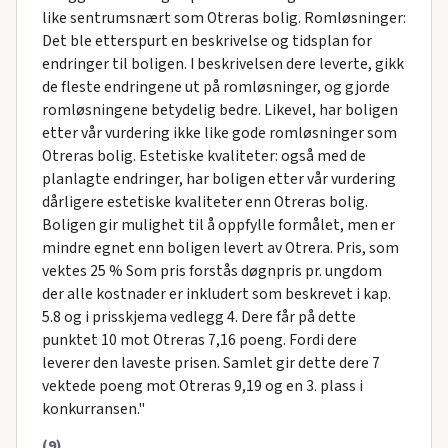
like sentrumsnært som Otreras bolig. Romløsninger:
Det ble etterspurt en beskrivelse og tidsplan for
endringer til boligen. I beskrivelsen dere leverte, gikk
de fleste endringene ut på romløsninger, og gjorde
romløsningene betydelig bedre. Likevel, har boligen
etter vår vurdering ikke like gode romløsninger som
Otreras bolig. Estetiske kvaliteter: også med de
planlagte endringer, har boligen etter vår vurdering
dårligere estetiske kvaliteter enn Otreras bolig.
Boligen gir mulighet til å oppfylle formålet, men er
mindre egnet enn boligen levert av Otrera. Pris, som
vektes 25 % Som pris forstås døgnpris pr. ungdom
der alle kostnader er inkludert som beskrevet i kap.
5.8 og i prisskjema vedlegg 4. Dere får på dette
punktet 10 mot Otreras 7,16 poeng. Fordi dere
leverer den laveste prisen. Samlet gir dette dere 7
vektede poeng mot Otreras 9,19 og en 3. plass i
konkurransen."
(9)