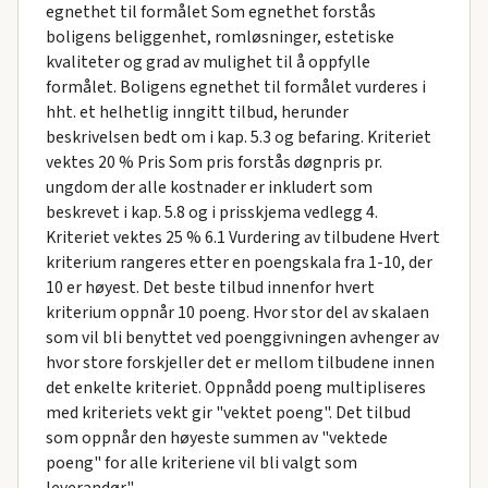
egnethet til formålet Som egnethet forstås
boligens beliggenhet, romløsninger, estetiske
kvaliteter og grad av mulighet til å oppfylle
formålet. Boligens egnethet til formålet vurderes i
hht. et helhetlig inngitt tilbud, herunder
beskrivelsen bedt om i kap. 5.3 og befaring. Kriteriet
vektes 20 % Pris Som pris forstås døgnpris pr.
ungdom der alle kostnader er inkludert som
beskrevet i kap. 5.8 og i prisskjema vedlegg 4.
Kriteriet vektes 25 % 6.1 Vurdering av tilbudene Hvert
kriterium rangeres etter en poengskala fra 1-10, der
10 er høyest. Det beste tilbud innenfor hvert
kriterium oppnår 10 poeng. Hvor stor del av skalaen
som vil bli benyttet ved poenggivningen avhenger av
hvor store forskjeller det er mellom tilbudene innen
det enkelte kriteriet. Oppnådd poeng multipliseres
med kriteriets vekt gir "vektet poeng". Det tilbud
som oppnår den høyeste summen av "vektede
poeng" for alle kriteriene vil bli valgt som