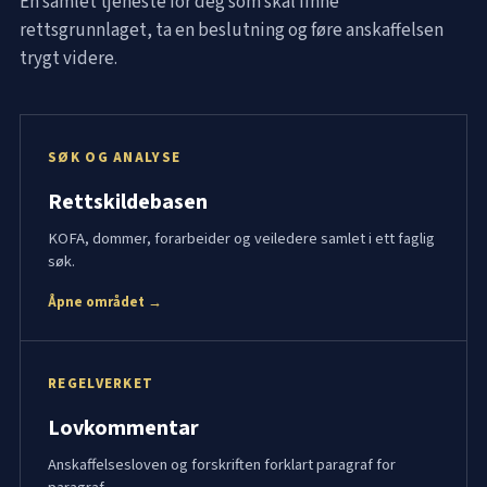
Én samlet tjeneste for deg som skal finne
rettsgrunnlaget, ta en beslutning og føre anskaffelsen
trygt videre.
SØK OG ANALYSE
Rettskildebasen
KOFA, dommer, forarbeider og veiledere samlet i ett faglig
søk.
Åpne området →
REGELVERKET
Lovkommentar
Anskaffelsesloven og forskriften forklart paragraf for