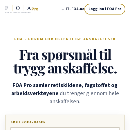
Pro
← Til FOA.no
Logg inn i FOA Pro
FOA – FORUM FOR OFFENTLIGE ANSKAFFELSER
Fra spørsmål til
trygg anskaffelse.
FOA Pro samler rettskildene, fagstoffet og
arbeidsverktøyene
du trenger gjennom hele
anskaffelsen.
SØK I KOFA-BASEN