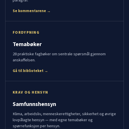
paragraf.
Se kommentarene →
FORDYPNING
Temabøker
28 praktiske fagbøker om sentrale spørsmål gjennom
anskaffelsen.
Gå til biblioteket →
KRAV OG HENSYN
Samfunnshensyn
Klima, arbeidsliv, menneskerettigheter, sikkerhet og øvrige
lovpålagte hensyn — med egne temabøker og
spørrefunksjon per hensyn.