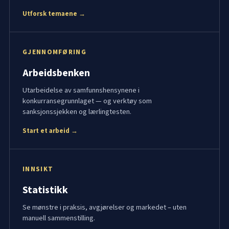
Utforsk temaene →
GJENNOMFØRING
Arbeidsbenken
Utarbeidelse av samfunnshensynene i
konkurransegrunnlaget — og verktøy som
sanksjonssjekken og lærlingtesten.
Start et arbeid →
INNSIKT
Statistikk
Se mønstre i praksis, avgjørelser og markedet – uten
manuell sammenstilling.