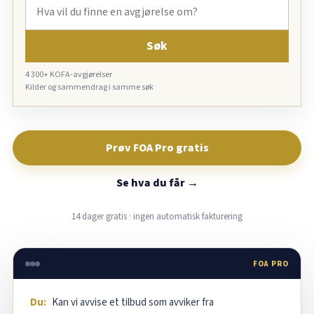
Søk
4 300+ KOFA-avgjørelser
Kilder og sammendrag i samme søk
Prøv FOA Pro gratis
Se hva du får →
14 dager gratis · ingen automatisk fakturering
FOA PRO
Du:
Kan vi avvise et tilbud som avviker fra