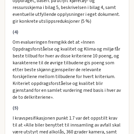
oppdraget, basert på utfylt kjøretøy- og
ressursskjema i bilag 5, beskrivelsen i bilag 4, samt
eventuelle utfyllende opplysninger i eget dokument.
gir konkrete utslippsreduksjoner (5 %)
(4)
Om evalueringen fremgikk det at «Innen
Oppdragsforståelse og kvalitet og Klima og miljø får
beste tilbud for hver av disse kriteriene 10 poeng, og
karakterene til de øvrige tilbudene gis poeng som
etter beste skjønn gjenspeiler de relevante
forskjellene mellom tilbudene for hvert kriterium.
Kriteriet oppdragsforståelse og kvalitet blir
gjenstand for en samlet vurdering med basis i hver av
de to delkriteriene».
(5)
I kravspesifikasjonen punkt 1.7 var det oppstilt krav
til at «Alle biler benyttet til innsamling av avfall skal
være utstyrt med alkolås, 360 grader kamera, samt