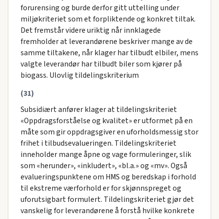
forurensing og burde derfor gitt uttelling under
miljøkriteriet som et forpliktende og konkret tiltak.
Det fremstår videre uriktig når innklagede
fremholder at leverandørene beskriver mange av de
samme tiltakene, når klager har tilbudt elbiler, mens
valgte leverandør har tilbudt biler som kjører på
biogass. Ulovlig tildelingskriterium
(31)
Subsidiært anfører klager at tildelingskriteriet
«Oppdragsforståelse og kvalitet» er utformet på en
måte som gir oppdragsgiver en uforholdsmessig stor
frihet i tilbudsevalueringen. Tildelingskriteriet
inneholder mange åpne og vage formuleringer, slik
som «herunder», «inkludert», «bl.a.» og «mv». Også
evalueringspunktene om HMS og beredskap i forhold
til ekstreme værforhold er for skjønnspreget og
uforutsigbart formulert. Tildelingskriteriet gjør det
vanskelig for leverandørene å forstå hvilke konkrete