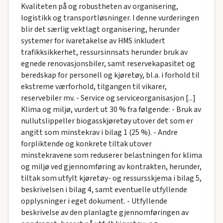
Kvaliteten på og robustheten av organisering,
logistikk og transportløsninger. I denne vurderingen
blir det særlig vektlagt organisering, herunder
systemer for ivaretakelse av HMS inkludert
trafikksikkerhet, ressursinnsats herunder bruk av
egnede renovasjonsbiler, samt reservekapasitet og
beredskap for personell og kjøretøy, bl.a. i forhold til
ekstreme værforhold, tilgangen til vikarer,
reservebiler mv. - Service og serviceorganisasjon [...]
Klima og miljø, vurdert ut 30 % fra følgende: - Bruk av
nullutslippeller biogasskjøretøy utover det som er
angitt som minstekrav i bilag 1 (25 %). - Andre
forpliktende og konkrete tiltak utover
minstekravene som reduserer belastningen for klima
og miljø ved gjennomføring av kontrakten, herunder,
tiltak som utfylt kjøretøy- og ressursskjema i bilag 5,
beskrivelsen i bilag 4, samt eventuelle utfyllende
opplysninger i eget dokument. - Utfyllende
beskrivelse av den planlagte gjennomføringen av