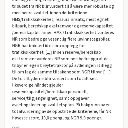
tilbudet fra NR blir vurdert til å være mer robuste og
med bedre kvalitet innen delkriteriene
HMS/trafikksikkerhet, ressursinnsats, mest egnet
bilpark, beredskap ekstremvær og reservekapasitet
/beredskap bil. Innen HMS / trafikksikkerhet vurderes
NR som bedre pga vesentlig flere lavinnstegsbiler.
NGR har imidlertid et bra opplegg for
trafikksikkerhet. [,,,] Innen reserve/beredskap
ekstremvær vurderes NR som noe bedre pga at de
tilbyr en egen brøytetraktor på avdelingen i tillegg
til om lag de samme tiltakene som NGR tilbyr. […]
De to tilbyderne blir vurdert som totalt sett
likeverdige når det gjelder
reservekapasitet/beredskap personell,
service/tilgjengelighet, samt oppgaver
avdelingsleder og kvalitetsplan. På bakgrunn av en
totalvurdering av de oppstilte delkriteriene, får NR
høyeste score, 10,0 poeng, og NGR 9,0 poeng».