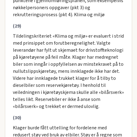
punktene i gjennomføringsplanen, som eksempelvis
nøkkelpersoners oppgaver (pkt 3) og
rekrutteringsprosess (pkt 4). Klima og miljø
(29)
Tildelingskriteriet «Klima og miljø» er evaluert i strid
med prinsippet om forutberegnelighet. Valgte
leverandør har fylt ut skjemaet for drivstoffteknologi
på kjøretøyene på feil måte. Klager har medregnet
biler som inngår i oppfyllelsen av minstekravet på to
nullutslippskjøretøy, mens innklagede ikke har det.
Videre har innklagede trukket klager for å tilby to
dieselbiler som reservekjøretøy. I henhold til
veiledningen i kjøretøyskjema skulle alle «bilårsverk»
telles likt. Reservebiler er ikke å anse som
«bilårsverk» og trekket er dermed ulovlig.
(30)
Klager burde fått uttelling for fordelene med
redusert støy ved bruk av elbiler. Støy er å regne som