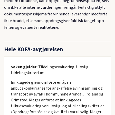
mellom tilbudene, kan oppfylle begrunnelsesplikten, selv
om ikke alle interne vurderinger fremgår. Feilaktig utfylt
dokumentasjonsskjema fra vinnende leverandør medførte
ikke brudd, ettersom oppdragsgiver faktisk fanget opp
feilen og evaluerte realitetene.
Hele KOFA-avgjørelsen
Saken gjelder:
Tildelingsevaluering. Ulovlig
tildelingskriterium.
Innklagede gjennomførte en åpen
anbudskonkurranse for anskaffelse av innsamling og
transport av avfall i kommunene Arendal, Froland og
Grimstad. Klager anførte at innklagedes
tilbudsevaluering var ulovlig, og at tildelingskriteriet
«Oppdragsforståelse og kvalitet» var ulovlig. Klager