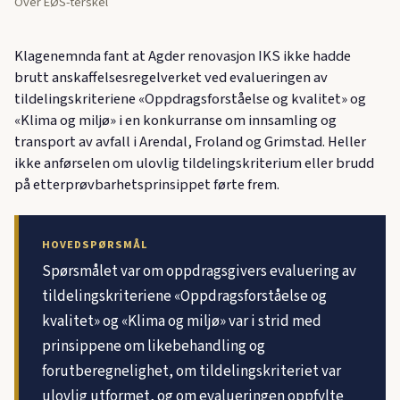
Over EØS-terskel
Klagenemnda fant at Agder renovasjon IKS ikke hadde
brutt anskaffelsesregelverket ved evalueringen av
tildelingskriteriene «Oppdragsforståelse og kvalitet» og
«Klima og miljø» i en konkurranse om innsamling og
transport av avfall i Arendal, Froland og Grimstad. Heller
ikke anførselen om ulovlig tildelingskriterium eller brudd
på etterprøvbarhetsprinsippet førte frem.
HOVEDSPØRSMÅL
Spørsmålet var om oppdragsgivers evaluering av
tildelingskriteriene «Oppdragsforståelse og
kvalitet» og «Klima og miljø» var i strid med
prinsippene om likebehandling og
forutberegnelighet, om tildelingskriteriet var
ulovlig utformet, og om evalueringen oppfylte