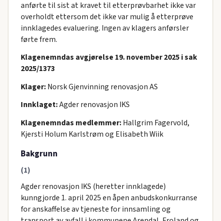
anførte til sist at kravet til etterprøvbarhet ikke var
overholdt ettersom det ikke var mulig å etterprøve
innklagedes evaluering. Ingen av klagers anførsler
førte frem.
Klagenemndas avgjørelse 19. november 2025 i sak
2025/1373
Klager:
Norsk Gjenvinning renovasjon AS
Innklaget:
Agder renovasjon IKS
Klagenemndas medlemmer:
Hallgrim Fagervold,
Kjersti Holum Karlstrøm og Elisabeth Wiik
Bakgrunn
(1)
Agder renovasjon IKS (heretter innklagede)
kunngjorde 1. april 2025 en åpen anbudskonkurranse
for anskaffelse av tjeneste for innsamling og
transport av avfall i kommunene Arendal, Froland og