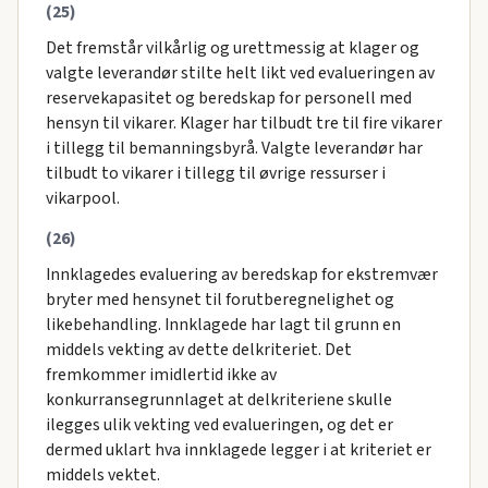
(25)
Det fremstår vilkårlig og urettmessig at klager og
valgte leverandør stilte helt likt ved evalueringen av
reservekapasitet og beredskap for personell med
hensyn til vikarer. Klager har tilbudt tre til fire vikarer
i tillegg til bemanningsbyrå. Valgte leverandør har
tilbudt to vikarer i tillegg til øvrige ressurser i
vikarpool.
(26)
Innklagedes evaluering av beredskap for ekstremvær
bryter med hensynet til forutberegnelighet og
likebehandling. Innklagede har lagt til grunn en
middels vekting av dette delkriteriet. Det
fremkommer imidlertid ikke av
konkurransegrunnlaget at delkriteriene skulle
ilegges ulik vekting ved evalueringen, og det er
dermed uklart hva innklagede legger i at kriteriet er
middels vektet.