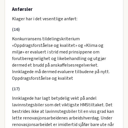
Anførsler
Klager har i det vesentlige anført:
(16)
Konkurransens tildelingskriterium
«Oppdragsforståelse og kvalitet» og «Klima og
miljø» er evaluert i strid med prinsippene om
forutberegnelighet og likebehandling og utgjør
dermed et brudd på anskaffelsesregelverket.
Innklagede må dermed evaluere tilbudene på nytt.
Oppdragsforståelse og kvalitet
(17)
Innklagede har lagt betydelig vekt på andel
lavinnstegsbiler som det viktigste HMStiltaket. Det
bestrides ikke at lavinnstegsbiler til en viss grad kan
lette renovasjonsarbeidenes arbeidshverdag. Under
renovasjonsarbeidet er imidlertid sjåfør bare ute når