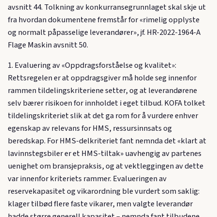
avsnitt 44. Tolkning av konkurransegrunnlaget skal skje ut
fra hvordan dokumentene fremstår for «rimelig opplyste
og normalt påpasselige leverandører», jf. HR-2022-1964-A
Flage Maskin avsnitt 50.
1. Evaluering av «Oppdragsforståelse og kvalitet»:
Rettsregelen er at oppdragsgiver må holde seg innenfor
rammen tildelingskriteriene setter, og at leverandørene
selv bærer risikoen for innholdet i eget tilbud. KOFA tolket
tildelingskriteriet slik at det ga rom for å vurdere enhver
egenskap av relevans for HMS, ressursinnsats og
beredskap. For HMS-delkriteriet fant nemnda det «klart at
lavinnstegsbiler er et HMS-tiltak» uavhengig av partenes
uenighet om bransjepraksis, og at vektleggingen av dette
var innenfor kriteriets rammer. Evalueringen av
reservekapasitet og vikarordning ble vurdert som saklig:
klager tilbød flere faste vikarer, men valgte leverandør
hadde større generell kapasitet – nemnda fant tilbudene