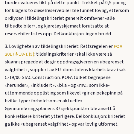
burde evalueres likt på dette punkt. Trekket på 0,5 poeng
for klagers to dieselreservebiler ble funnet lovlig, ettersom
ordlyden i tildelingskriteriet generelt omfavner «alle
tilbudte biler», og kjøretøyskjemaet forutsatte at
reservebiler listes opp. Delkonklusjon: ingen brudd.
3. Lovligheten av tildelingskriteriet: Rettsregelen er
FOA
2017 § 18-1 (5)
: tildelingskriterier «skal ikke være så
skjønnspregede at de gir oppdragsgiveren en ubegrenset
valgfrihet», supplert av EU-domstolens klarhetskrav i sak
C-19/00 SIAC Construction. KOFA tolket begrepene
«herunder», «inkludert», «bl.a.» og «mv.» som ikke-
uttømmende opplisting som likevel «gir en pekepinn på
hvilke typer forhold som er aktuelle».
Gjennomføringsplanens 37 sjekkpunkter ble ansett å
konkretisere kriteriet ytterligere. Delkonklusjon: kriteriet
ga ikke «ubegrenset valgfrihet» og var lovlig utformet.