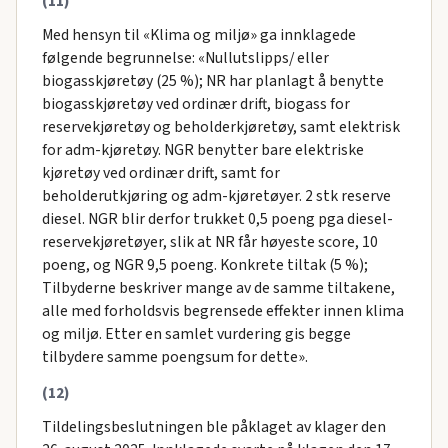
(11)
Med hensyn til «Klima og miljø» ga innklagede
følgende begrunnelse: «Nullutslipps/ eller
biogasskjøretøy (25 %); NR har planlagt å benytte
biogasskjøretøy ved ordinær drift, biogass for
reservekjøretøy og beholderkjøretøy, samt elektrisk
for adm-kjøretøy. NGR benytter bare elektriske
kjøretøy ved ordinær drift, samt for
beholderutkjøring og adm-kjøretøyer. 2 stk reserve
diesel. NGR blir derfor trukket 0,5 poeng pga diesel-
reservekjøretøyer, slik at NR får høyeste score, 10
poeng, og NGR 9,5 poeng. Konkrete tiltak (5 %);
Tilbyderne beskriver mange av de samme tiltakene,
alle med forholdsvis begrensede effekter innen klima
og miljø. Etter en samlet vurdering gis begge
tilbydere samme poengsum for dette».
(12)
Tildelingsbeslutningen ble påklaget av klager den