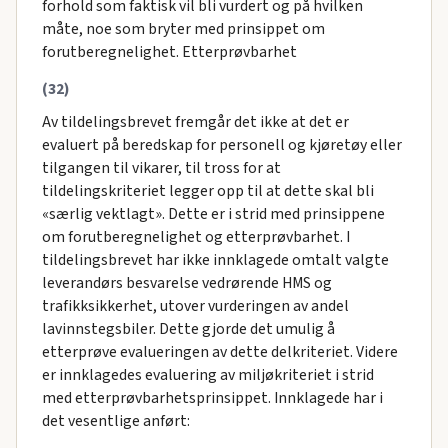
forhold som faktisk vil bli vurdert og på hvilken
måte, noe som bryter med prinsippet om
forutberegnelighet. Etterprøvbarhet
(32)
Av tildelingsbrevet fremgår det ikke at det er
evaluert på beredskap for personell og kjøretøy eller
tilgangen til vikarer, til tross for at
tildelingskriteriet legger opp til at dette skal bli
«særlig vektlagt». Dette er i strid med prinsippene
om forutberegnelighet og etterprøvbarhet. I
tildelingsbrevet har ikke innklagede omtalt valgte
leverandørs besvarelse vedrørende HMS og
trafikksikkerhet, utover vurderingen av andel
lavinnstegsbiler. Dette gjorde det umulig å
etterprøve evalueringen av dette delkriteriet. Videre
er innklagedes evaluering av miljøkriteriet i strid
med etterprøvbarhetsprinsippet. Innklagede har i
det vesentlige anført: