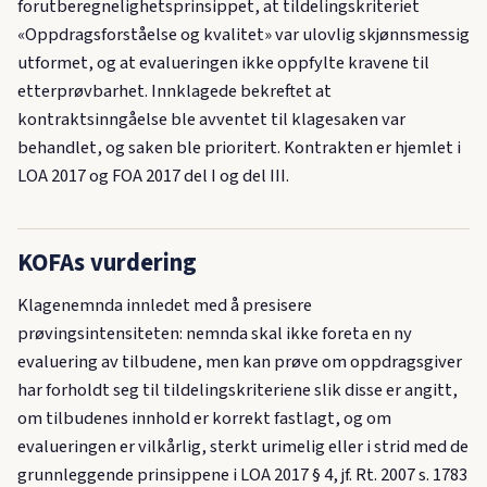
forutberegnelighetsprinsippet, at tildelingskriteriet
«Oppdragsforståelse og kvalitet» var ulovlig skjønnsmessig
utformet, og at evalueringen ikke oppfylte kravene til
etterprøvbarhet. Innklagede bekreftet at
kontraktsinngåelse ble avventet til klagesaken var
behandlet, og saken ble prioritert. Kontrakten er hjemlet i
LOA 2017 og FOA 2017 del I og del III.
KOFAs vurdering
Klagenemnda innledet med å presisere
prøvingsintensiteten: nemnda skal ikke foreta en ny
evaluering av tilbudene, men kan prøve om oppdragsgiver
har forholdt seg til tildelingskriteriene slik disse er angitt,
om tilbudenes innhold er korrekt fastlagt, og om
evalueringen er vilkårlig, sterkt urimelig eller i strid med de
grunnleggende prinsippene i LOA 2017 § 4, jf. Rt. 2007 s. 1783