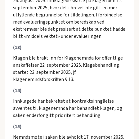
26. august 2025. Innklagede svarte på klagen den 17.
september 2025, hvor det i brevet ble gitt en mer
utfyllende begrunnelse for tildelingen. I forbindelse
med evalueringspunktet om beredskap ved
ekstremvær ble det presisert at dette punktet hadde
blitt «middels vektet» under evalueringen.
(13)
Klagen ble brakt inn for Klagenemnda for offentlige
anskaffelser 22. september 2025. Klagebehandling
startet 23. september 2025, jf.
klagenemndsforskriften § 13.
(14)
Innklagede har bekreftet at kontraktsinngåelse
avventes til klagenemnda har behandlet klagen, og
saken er derfor gitt prioritert behandling.
(15)
Nemndsmøte i saken ble avholdt 17. november 2025.