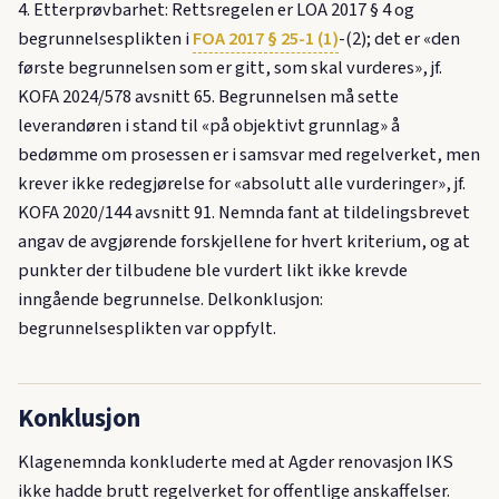
4. Etterprøvbarhet: Rettsregelen er LOA 2017 § 4 og
begrunnelsesplikten i
FOA 2017 § 25-1 (1)
-(2); det er «den
første begrunnelsen som er gitt, som skal vurderes», jf.
KOFA 2024/578 avsnitt 65. Begrunnelsen må sette
leverandøren i stand til «på objektivt grunnlag» å
bedømme om prosessen er i samsvar med regelverket, men
krever ikke redegjørelse for «absolutt alle vurderinger», jf.
KOFA 2020/144 avsnitt 91. Nemnda fant at tildelingsbrevet
angav de avgjørende forskjellene for hvert kriterium, og at
punkter der tilbudene ble vurdert likt ikke krevde
inngående begrunnelse. Delkonklusjon:
begrunnelsesplikten var oppfylt.
Konklusjon
Klagenemnda konkluderte med at Agder renovasjon IKS
ikke hadde brutt regelverket for offentlige anskaffelser.