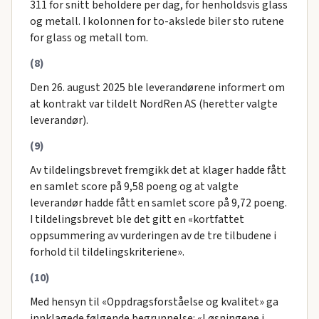
311 for snitt beholdere per dag, for henholdsvis glass
og metall. I kolonnen for to-akslede biler sto rutene
for glass og metall tom.
(8)
Den 26. august 2025 ble leverandørene informert om
at kontrakt var tildelt NordRen AS (heretter valgte
leverandør).
(9)
Av tildelingsbrevet fremgikk det at klager hadde fått
en samlet score på 9,58 poeng og at valgte
leverandør hadde fått en samlet score på 9,72 poeng.
I tildelingsbrevet ble det gitt en «kortfattet
oppsummering av vurderingen av de tre tilbudene i
forhold til tildelingskriteriene».
(10)
Med hensyn til «Oppdragsforståelse og kvalitet» ga
innklagede følgende begrunnelse: «Løsningene i