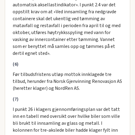
automatisk aksellastindikator». I punkt 2.4 var det
oppstilt krav om at «Ved innsamling fra nedgravde
containere skal det ukentlig ved tømming av
matavfall og restavfall i perioden fra april til og med
oktober, utføres høytrykksspyling med vann for
vasking av innercontainer etter tømming. Vannet
som er benyttet må samles opp og tømmes på et
dertil egnet sted».
(6)
Før tilbudsfristens utløp mottok innklagede tre
tilbud, herunder fra Norsk Gjenvinning Renovasjon AS
(heretter klager) og NordRen AS.
(7)
I punkt 26 i klagers gjennomføringsplan var det tatt
inn en tabell med oversikt over hvilke biler som ville
bli brukt til innsamling av glass og metall. I
kolonnen for tre-akslede biler hadde klager fylt inn