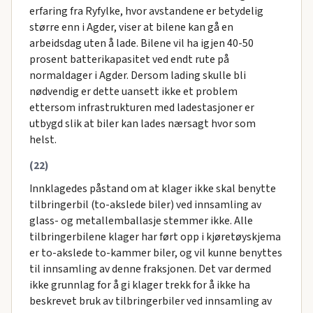
erfaring fra Ryfylke, hvor avstandene er betydelig
større enn i Agder, viser at bilene kan gå en
arbeidsdag uten å lade. Bilene vil ha igjen 40-50
prosent batterikapasitet ved endt rute på
normaldager i Agder. Dersom lading skulle bli
nødvendig er dette uansett ikke et problem
ettersom infrastrukturen med ladestasjoner er
utbygd slik at biler kan lades nærsagt hvor som
helst.
(22)
Innklagedes påstand om at klager ikke skal benytte
tilbringerbil (to-akslede biler) ved innsamling av
glass- og metallemballasje stemmer ikke. Alle
tilbringerbilene klager har ført opp i kjøretøyskjema
er to-akslede to-kammer biler, og vil kunne benyttes
til innsamling av denne fraksjonen. Det var dermed
ikke grunnlag for å gi klager trekk for å ikke ha
beskrevet bruk av tilbringerbiler ved innsamling av