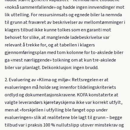
«nokså sammenfallende» og hadde ingen innvendinger mot
lik uttelling. For ressursinnsats og egnede biler la nemnda
til grunn at fraværet av beskrivelser av mellomtømminger i
klagers tilbud ikke kunne tolkes som en garanti mot
behovet for slike, at manglende ladebeskrivelse var
relevant å trekke for, og at tabellen i klagers
gjennomføringsplan med tom kolonne for to-akslede biler
ga «mest nærliggende» tolkning om at kun tre-akslede
biler var planlagt. Delkonklusjon: ingen brudd.
2. Evaluering av «Klima og miljø»: Rettsregelen er at
evalueringen må holde seg innenfor tildelingskriteriets
ordlyd og dokumentasjonskravene. KOFA konstaterte at
valgte leverandørs kjøretøyskjema ikke var korrekt utfylt,
men at «forskjellen i utfylling ble fanget opp under
evalueringen» slik at realitetene ble lagt til grunn – begge
tilbud var i praksis 100 % nullutslipp utover minstekrav og