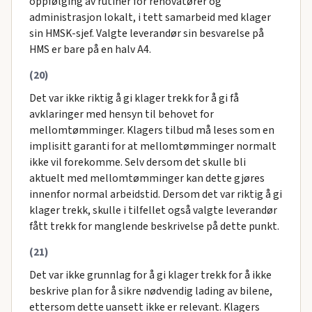
oppfølging av rutiner for renovatører og
administrasjon lokalt, i tett samarbeid med klager
sin HMSK-sjef. Valgte leverandør sin besvarelse på
HMS er bare på en halv A4.
(20)
Det var ikke riktig å gi klager trekk for å gi få
avklaringer med hensyn til behovet for
mellomtømminger. Klagers tilbud må leses som en
implisitt garanti for at mellomtømminger normalt
ikke vil forekomme. Selv dersom det skulle bli
aktuelt med mellomtømminger kan dette gjøres
innenfor normal arbeidstid. Dersom det var riktig å gi
klager trekk, skulle i tilfellet også valgte leverandør
fått trekk for manglende beskrivelse på dette punkt.
(21)
Det var ikke grunnlag for å gi klager trekk for å ikke
beskrive plan for å sikre nødvendig lading av bilene,
ettersom dette uansett ikke er relevant. Klagers