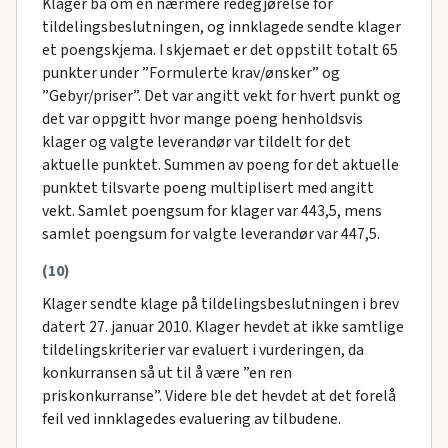
Klager ba om en nærmere redegjørelse for
tildelingsbeslutningen, og innklagede sendte klager
et poengskjema. I skjemaet er det oppstilt totalt 65
punkter under ”Formulerte krav/ønsker” og
”Gebyr/priser”. Det var angitt vekt for hvert punkt og
det var oppgitt hvor mange poeng henholdsvis
klager og valgte leverandør var tildelt for det
aktuelle punktet. Summen av poeng for det aktuelle
punktet tilsvarte poeng multiplisert med angitt
vekt. Samlet poengsum for klager var 443,5, mens
samlet poengsum for valgte leverandør var 447,5.
(10)
Klager sendte klage på tildelingsbeslutningen i brev
datert 27. januar 2010. Klager hevdet at ikke samtlige
tildelingskriterier var evaluert i vurderingen, da
konkurransen så ut til å være ”en ren
priskonkurranse”. Videre ble det hevdet at det forelå
feil ved innklagedes evaluering av tilbudene.