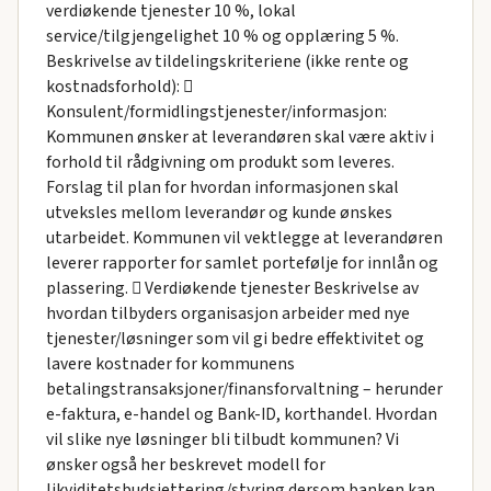
verdiøkende tjenester 10 %, lokal
service/tilgjengelighet 10 % og opplæring 5 %.
Beskrivelse av tildelingskriteriene (ikke rente og
kostnadsforhold): 
Konsulent/formidlingstjenester/informasjon:
Kommunen ønsker at leverandøren skal være aktiv i
forhold til rådgivning om produkt som leveres.
Forslag til plan for hvordan informasjonen skal
utveksles mellom leverandør og kunde ønskes
utarbeidet. Kommunen vil vektlegge at leverandøren
leverer rapporter for samlet portefølje for innlån og
plassering.  Verdiøkende tjenester Beskrivelse av
hvordan tilbyders organisasjon arbeider med nye
tjenester/løsninger som vil gi bedre effektivitet og
lavere kostnader for kommunens
betalingstransaksjoner/finansforvaltning – herunder
e-faktura, e-handel og Bank-ID, korthandel. Hvordan
vil slike nye løsninger bli tilbudt kommunen? Vi
ønsker også her beskrevet modell for
likviditetsbudsjettering/styring dersom banken kan