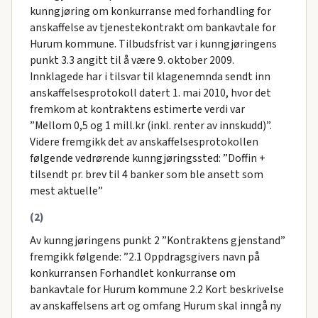
kunngjøring om konkurranse med forhandling for
anskaffelse av tjenestekontrakt om bankavtale for
Hurum kommune. Tilbudsfrist var i kunngjøringens
punkt 3.3 angitt til å være 9. oktober 2009.
Innklagede har i tilsvar til klagenemnda sendt inn
anskaffelsesprotokoll datert 1. mai 2010, hvor det
fremkom at kontraktens estimerte verdi var
”Mellom 0,5 og 1 mill.kr (inkl. renter av innskudd)”.
Videre fremgikk det av anskaffelsesprotokollen
følgende vedrørende kunngjøringssted: ”Doffin +
tilsendt pr. brev til 4 banker som ble ansett som
mest aktuelle”
(2)
Av kunngjøringens punkt 2 ”Kontraktens gjenstand”
fremgikk følgende: ”2.1 Oppdragsgivers navn på
konkurransen Forhandlet konkurranse om
bankavtale for Hurum kommune 2.2 Kort beskrivelse
av anskaffelsens art og omfang Hurum skal inngå ny