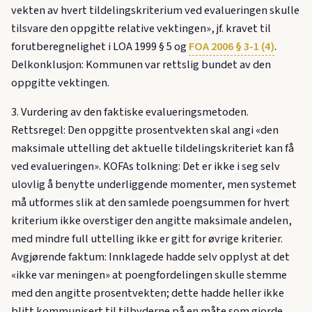
vekten av hvert tildelingskriterium ved evalueringen skulle
tilsvare den oppgitte relative vektingen», jf. kravet til
forutberegnelighet i LOA 1999 § 5 og
FOA 2006 § 3-1 (4)
.
Delkonklusjon: Kommunen var rettslig bundet av den
oppgitte vektingen.
3. Vurdering av den faktiske evalueringsmetoden.
Rettsregel: Den oppgitte prosentvekten skal angi «den
maksimale uttelling det aktuelle tildelingskriteriet kan få
ved evalueringen». KOFAs tolkning: Det er ikke i seg selv
ulovlig å benytte underliggende momenter, men systemet
må utformes slik at den samlede poengsummen for hvert
kriterium ikke overstiger den angitte maksimale andelen,
med mindre full uttelling ikke er gitt for øvrige kriterier.
Avgjørende faktum: Innklagede hadde selv opplyst at det
«ikke var meningen» at poengfordelingen skulle stemme
med den angitte prosentvekten; dette hadde heller ikke
blitt kommunisert til tilbyderne på en måte som gjorde