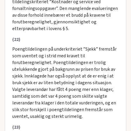
tildelingskriteriet ”Kostnader og service ved
forvaltningsoppgaver”. Den manglende evalueringen
av disse forhold innebærer et brudd på kravene til
forutberegnelighet, gjennomsiktighet og
etterprøvbarhet i lovens § 5.
(22)
Poengtildelingen på underkriteriet ”Sjekk” fremstår
som uventet og i strid med kravet til
forutberegnelighet. Poengtildelingen er trolig
utelukkende gjort på bakgrunn av prisen for bruk av
sjekk. Innklagede har også opplyst at de er enig i at
bruk sjekk er av liten betydning i dagens situasjon.
Valgte leverandør har fått 4 poeng mer enn klager,
samtidig som det var 4 poeng som skilte valgte
leverandør fra klager i den totale vurderingen, og en
slik stor forskjell i poengtildelingen fremstår som
uventet, usaklig og sterkt urimelig.
(23)