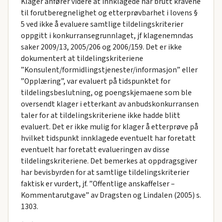
Klager anfører videre at innklagede har brutt kravene
til forutberegnelighet og etterprøvbarhet i lovens §
5 ved ikke å evaluere samtlige tildelingskriterier
oppgitt i konkurransegrunnlaget, jf klagenemndas
saker 2009/13, 2005/206 og 2006/159. Det er ikke
dokumentert at tildelingskriteriene
”Konsulent/formidlingstjenester/informasjon” eller
”Opplæring”, var evaluert på tidspunktet for
tildelingsbeslutning, og poengskjemaene som ble
oversendt klager i etterkant av anbudskonkurransen
taler for at tildelingskriteriene ikke hadde blitt
evaluert. Det er ikke mulig for klager å etterprøve på
hvilket tidspunkt innklagede eventuelt har foretatt
eventuelt har foretatt evalueringen av disse
tildelingskriteriene. Det bemerkes at oppdragsgiver
har bevisbyrden for at samtlige tildelingskriterier
faktisk er vurdert, jf. ”Offentlige anskaffelser –
Kommentarutgave” av Dragsten og Lindalen (2005) s.
1303.