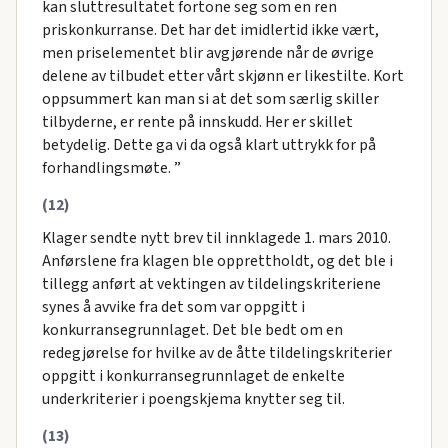
kan sluttresultatet fortone seg som en ren
priskonkurranse. Det har det imidlertid ikke vært,
men priselementet blir avgjørende når de øvrige
delene av tilbudet etter vårt skjønn er likestilte. Kort
oppsummert kan man si at det som særlig skiller
tilbyderne, er rente på innskudd. Her er skillet
betydelig. Dette ga vi da også klart uttrykk for på
forhandlingsmøte. ”
(12)
Klager sendte nytt brev til innklagede 1. mars 2010.
Anførslene fra klagen ble opprettholdt, og det ble i
tillegg anført at vektingen av tildelingskriteriene
synes å avvike fra det som var oppgitt i
konkurransegrunnlaget. Det ble bedt om en
redegjørelse for hvilke av de åtte tildelingskriterier
oppgitt i konkurransegrunnlaget de enkelte
underkriterier i poengskjema knytter seg til.
(13)