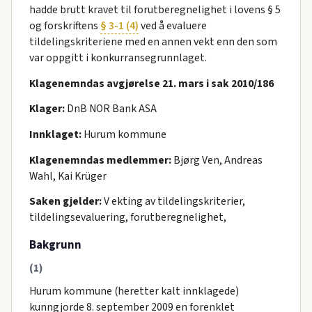
hadde brutt kravet til forutberegnelighet i lovens § 5
og forskriftens
§ 3-1 (4)
ved å evaluere
tildelingskriteriene med en annen vekt enn den som
var oppgitt i konkurransegrunnlaget.
Klagenemndas avgjørelse 21. mars i sak 2010/186
Klager:
DnB NOR Bank ASA
Innklaget:
Hurum kommune
Klagenemndas medlemmer:
Bjørg Ven, Andreas
Wahl, Kai Krüger
Saken gjelder:
V ekting av tildelingskriterier,
tildelingsevaluering, forutberegnelighet,
Bakgrunn
(1)
Hurum kommune (heretter kalt innklagede)
kunngjorde 8. september 2009 en forenklet