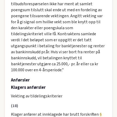
tilbudsforespørselen ikke har ment at samlet
poengsum tilslutt skal ende ut med en fordeling av
poengene tilsvarende vektingen. Angitt vekting var
for å gi signal om hvilke vekt som ble knytt opp til
den karakter eller poengskala som
tildelingskriteriet ville få. Kontraktens samlede
verdi: I det beløpet som er oppgitt er det tatt
utgangspunkt i betaling for banktjenester og renter
av bankinnskudd pr.år. Hvis vi ser bort fra renter på
bankinnskudd, vil betalingen knyttet til
banktjenester utgjøre ca 25.000,- pr. år eller ca kr
100.000 over en 4-årsperiode.”
Anførsler
Klagers anførsler
Vekting av tildelingskriterier
(18)
Klager anfører at innklagede har brutt forskriften
§