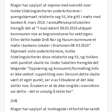
Klager har opplyst at skjema med oversikt over
hvilke tildelingskriterier underkriteriene i
poengskjemaet relaterte seg til, ble gitt i møte med
banken 8. mars 2010. I anskaffelsesprotokollen
fremgår det at ”I mail datert 09.03.2010 utdypet
kommunen noe av begrunnelsene for vektingen.
Etter dette hadde DnB Nor og Hurum kommune et
møte i bankens lokaler i Drammen 08-03.2010.”
Skjemaet viste underkriteriene, hvilke
tildelingskriterier disse relaterte seg til, og hvilken
vekt punktet skulle ha. Under tabellen fremgikk det
følgende: ”Opplæring og konsulent/formidling/info
er ikke vektet i oppstilling over. Dersom dette skulle
vært et eget punkt, ser vi av tilbudene at det ikke
skiller noe. Årsaken er at de ikke inngikk i oversikten
var dette – det er umulig å skille her”.
(14)
Klager har opplyst at innklagede i ettertid har sendt