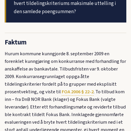
hvert tildelingskriteriums maksimale uttelling i
den samlede poengsummen?
Faktum
Hurum kommune kunngjorde 8. september 2009 en
forenklet kunngjøring om konkurranse med forhandling for
anskaffelse av bankavtale. Tilbudsfristen var 9. oktober
2009. Konkurransegrunnlaget oppga åtte
tildelingskriterier fordelt på to grupper med eksplisitt
prosentvekting, og viste til
FOA 2006 § 22-2
. To tilbud kom
inn – fra DnB NOR Bank (klager) og Fokus Bank (valgte
leverandør). Etter ett forhandlingsmøte og reviderte tilbud
ble kontrakt tildelt Fokus Bank. Innklagede gjennomførte
evalueringen ved å bryte hvert tildelingskriterium ned i et
stort antall underliggende momenter, gi hvert moment en