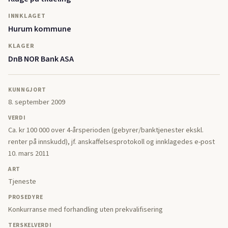
INNKLAGET
Hurum kommune
KLAGER
DnB NOR Bank ASA
KUNNGJORT
8. september 2009
VERDI
Ca. kr 100 000 over 4-årsperioden (gebyrer/banktjenester ekskl.
renter på innskudd), jf. anskaffelsesprotokoll og innklagedes e-post
10. mars 2011
ART
Tjeneste
PROSEDYRE
Konkurranse med forhandling uten prekvalifisering
TERSKELVERDI