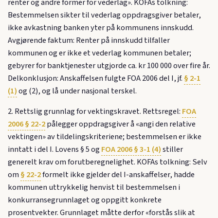
renter og andre former for vederlag». KOFAs tolkning:
Bestemmelsen sikter til vederlag oppdragsgiver betaler,
ikke avkastning banken yter på kommunens innskudd.
Avgjørende faktum: Renter på innskudd tilfaller
kommunen og er ikke et vederlag kommunen betaler;
gebyrer for banktjenester utgjorde ca. kr 100 000 over fire år.
Delkonklusjon: Anskaffelsen fulgte FOA 2006 del I, jf.
§ 2-1
(1)
og (2), og lå under nasjonal terskel.
2. Rettslig grunnlag for vektingskravet. Rettsregel:
FOA
2006 § 22-2
pålegger oppdragsgiver å «angi den relative
vektingen» av tildelingskriteriene; bestemmelsen er ikke
inntatt i del I. Lovens § 5 og
FOA 2006 § 3-1 (4)
stiller
generelt krav om forutberegnelighet. KOFAs tolkning: Selv
om
§ 22-2
formelt ikke gjelder del I-anskaffelser, hadde
kommunen uttrykkelig henvist til bestemmelsen i
konkurransegrunnlaget og oppgitt konkrete
prosentvekter. Grunnlaget måtte derfor «forstås slik at