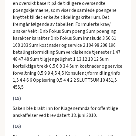
en oversikt basert på de tidligere oversendte
poengskjemaene, som viser de samlede poengene
knyttet til det enkelte tildelingskriterium. Det
fremgår følgende av tabellen: Formulerte krav/
ønsker Vekti Dnb Fokus Sum poeng Sum poeng ng
karakter karakter Dnb Fokus Sum innskudd 3 56 61
168 183 Sum kostnader og service 2 104 98 208 196
betalingsformidling Sum verdiøkende tjenester 1 47
48 47 48 Sum tilgjengelighet 1 13 12 13 12 Sum
kortsiktige trekk 0,5 6 8 3 4 Sum kostnader og service
forvaltning 0,5 9 9 4,5 4,5 Konsulent/formidling/info
1,5 4 4 6 6 Opplæring 0,5 4 4 2 2 SLUTTSUM 10 451,5
455,5
(15)
Saken ble brakt inn for Klagenemnda for offentlige
anskaffelser ved brev datert 18. juni 2010.
(16)