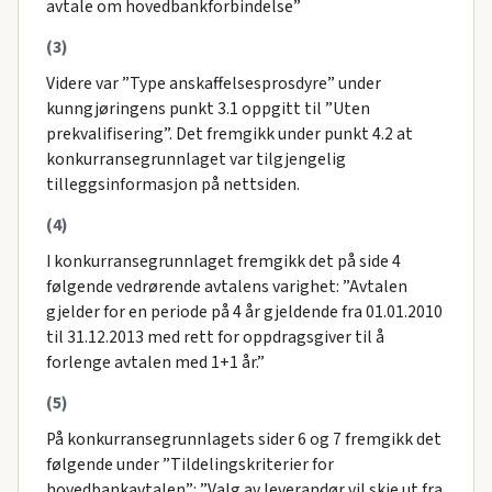
avtale om hovedbankforbindelse”
(3)
Videre var ”Type anskaffelsesprosdyre” under
kunngjøringens punkt 3.1 oppgitt til ”Uten
prekvalifisering”. Det fremgikk under punkt 4.2 at
konkurransegrunnlaget var tilgjengelig
tilleggsinformasjon på nettsiden.
(4)
I konkurransegrunnlaget fremgikk det på side 4
følgende vedrørende avtalens varighet: ”Avtalen
gjelder for en periode på 4 år gjeldende fra 01.01.2010
til 31.12.2013 med rett for oppdragsgiver til å
forlenge avtalen med 1+1 år.”
(5)
På konkurransegrunnlagets sider 6 og 7 fremgikk det
følgende under ”Tildelingskriterier for
hovedbankavtalen”: ”Valg av leverandør vil skje ut fra