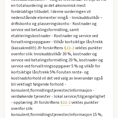
en totalvurdering av det økonomisk mest
fordelaktige tilbudet. I denne vurderingen vil
nedenstående elementer inngå: - Innskuddsvilkår –
driftskonto og plasseringskonto - Kostnader og
service ved betalingsformidling, samt
etableringskostnader - Kostnader og service ved
forvaltningsoppgaver - Vilkår kortsiktige lån/trekk
(kassakreditt) Jfr forskriftens
§22-2
vektes punkter
ovenfor slik: Innskuddsvilkår 30 %, kostnader og
service ved betalingsformidling 20 %, kostnader og
service ved forvaltningsoppgaver 5 % og vilkår for
kortsiktige lån/trekk 5% Foruten rente- og
kostnadsforhold vil det ved valg av leverandør også
bli vektlagt følgende forhold: -
konsulent/formidlingstjenester/informasjon -
verdiøkende tjenester - lokal service/tilgjengelighet
- opplæring Jfr forskriftens
§22-2
vektes punkter
ovenfor slik:
konsulent/formidlingstjenester/informasjon 15 %,