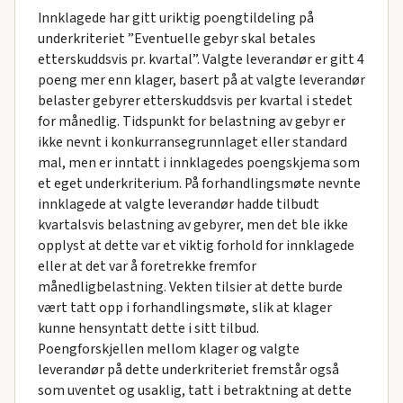
Innklagede har gitt uriktig poengtildeling på
underkriteriet ”Eventuelle gebyr skal betales
etterskuddsvis pr. kvartal”. Valgte leverandør er gitt 4
poeng mer enn klager, basert på at valgte leverandør
belaster gebyrer etterskuddsvis per kvartal i stedet
for månedlig. Tidspunkt for belastning av gebyr er
ikke nevnt i konkurransegrunnlaget eller standard
mal, men er inntatt i innklagedes poengskjema som
et eget underkriterium. På forhandlingsmøte nevnte
innklagede at valgte leverandør hadde tilbudt
kvartalsvis belastning av gebyrer, men det ble ikke
opplyst at dette var et viktig forhold for innklagede
eller at det var å foretrekke fremfor
månedligbelastning. Vekten tilsier at dette burde
vært tatt opp i forhandlingsmøte, slik at klager
kunne hensyntatt dette i sitt tilbud.
Poengforskjellen mellom klager og valgte
leverandør på dette underkriteriet fremstår også
som uventet og usaklig, tatt i betraktning at dette