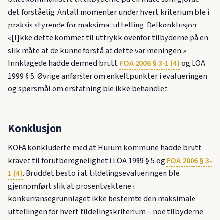
det forståelig. Antall momenter under hvert kriterium ble i
praksis styrende for maksimal uttelling. Delkonklusjon:
«[I]kke dette kommet til uttrykk ovenfor tilbyderne på en
slik måte at de kunne forstå at dette var meningen.»
Innklagede hadde dermed brutt
FOA 2006 § 3-1 (4)
og LOA
1999 § 5. Øvrige anførsler om enkeltpunkter i evalueringen
og spørsmål om erstatning ble ikke behandlet.
Konklusjon
KOFA konkluderte med at Hurum kommune hadde brutt
kravet til forutberegnelighet i LOA 1999 § 5 og
FOA 2006 § 3-
1 (4)
. Bruddet besto i at tildelingsevalueringen ble
gjennomført slik at prosentvektene i
konkurransegrunnlaget ikke bestemte den maksimale
uttellingen for hvert tildelingskriterium – noe tilbyderne