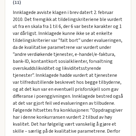
(11)
Innklagede avviste klagen i brev datert 2. februar
2010. Det fremgikk at tildelingskriteriene ble vurdert
ut fra en skala fra 1 til 6, der 6 var beste karakter og 1
var dårligst. Innklagede kunne ikke se at enkelte
tildelingskriterier var ”falt bort” under evalueringen,
da de kvalitative parametrene var vurdert under
”andre verdiøkende tjenester, e-handel/e-faktura,
bank-ID, kontantkort sosialklienter, forvaltning
overskuddslikviditet og likviditetsstyrende
tjenester”. Innklagede hadde vurdert at tjenestene
var tilfredsstillende beskrevet hos begge tilbyderne,
og at det kun var en eventuell prisforskjell som gav
differanse i poenggivningen. Innklagede bestred også
at det var gjort feil ved evalueringen av tilbudene.
Følgende hitsettes fra konklusjonen: ”Oppdragsgiver
har i denne konkurransen vurdert 2 tilbud av høy
kvalitet. Det har følgelig vært vanskelig å gjøre et
skille – særlig på de kvalitative parametrene. Derfor