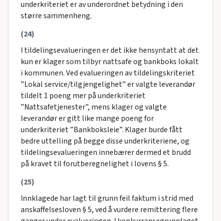
underkriteriet er av underordnet betydning i den
større sammenheng.
(24)
I tildelingsevalueringen er det ikke hensyntatt at det
kun er klager som tilbyr nattsafe og bankboks lokalt
i kommunen. Ved evalueringen av tildelingskriteriet
”Lokal service/tilgjengelighet” er valgte leverandør
tildelt 1 poeng mer på underkriteriet
”Nattsafetjenester”, mens klager og valgte
leverandør er gitt like mange poeng for
underkriteriet ”Bankboksleie”. Klager burde fått
bedre uttelling på begge disse underkriteriene, og
tildelingsevalueringen innebærer dermed et brudd
på kravet til forutberegnelighet i lovens § 5.
(25)
Innklagede har lagt til grunn feil faktum i strid med
anskaffelsesloven § 5, ved å vurdere remittering flere