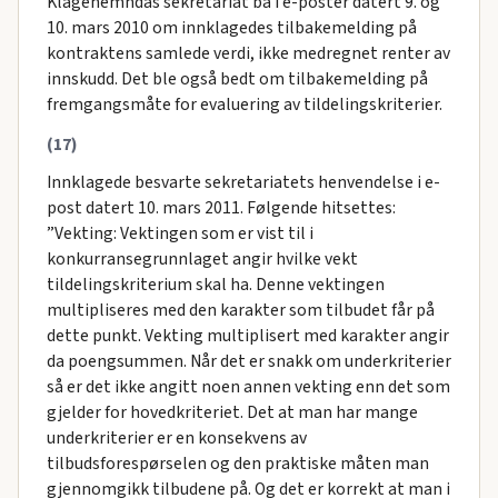
Klagenemndas sekretariat ba i e-poster datert 9. og
10. mars 2010 om innklagedes tilbakemelding på
kontraktens samlede verdi, ikke medregnet renter av
innskudd. Det ble også bedt om tilbakemelding på
fremgangsmåte for evaluering av tildelingskriterier.
(17)
Innklagede besvarte sekretariatets henvendelse i e-
post datert 10. mars 2011. Følgende hitsettes:
”Vekting: Vektingen som er vist til i
konkurransegrunnlaget angir hvilke vekt
tildelingskriterium skal ha. Denne vektingen
multipliseres med den karakter som tilbudet får på
dette punkt. Vekting multiplisert med karakter angir
da poengsummen. Når det er snakk om underkriterier
så er det ikke angitt noen annen vekting enn det som
gjelder for hovedkriteriet. Det at man har mange
underkriterier er en konsekvens av
tilbudsforespørselen og den praktiske måten man
gjennomgikk tilbudene på. Og det er korrekt at man i