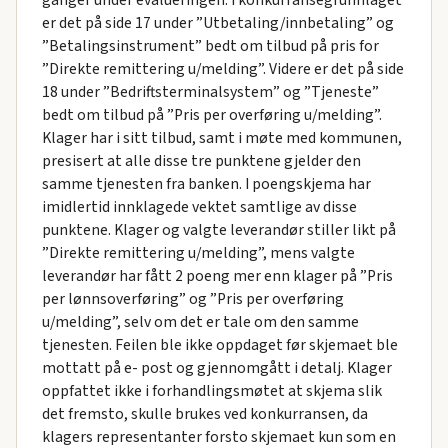
ganger under evalueringen. I konkurransegrunnlaget
er det på side 17 under ”Utbetaling/innbetaling” og
”Betalingsinstrument” bedt om tilbud på pris for
”Direkte remittering u/melding”. Videre er det på side
18 under ”Bedriftsterminalsystem” og ”Tjeneste”
bedt om tilbud på ”Pris per overføring u/melding”.
Klager har i sitt tilbud, samt i møte med kommunen,
presisert at alle disse tre punktene gjelder den
samme tjenesten fra banken. I poengskjema har
imidlertid innklagede vektet samtlige av disse
punktene. Klager og valgte leverandør stiller likt på
”Direkte remittering u/melding”, mens valgte
leverandør har fått 2 poeng mer enn klager på ”Pris
per lønnsoverføring” og ”Pris per overføring
u/melding”, selv om det er tale om den samme
tjenesten. Feilen ble ikke oppdaget før skjemaet ble
mottatt på e- post og gjennomgått i detalj. Klager
oppfattet ikke i forhandlingsmøtet at skjema slik
det fremsto, skulle brukes ved konkurransen, da
klagers representanter forsto skjemaet kun som en