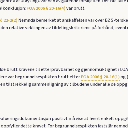
g gjentok at «løysing» var den avgjørende forskjellen. Det ble i
Delkonklusjon:
FOA 2006 § 20-16(4)
var brutt.
§ 22-2(2)
Nemnda bemerket at anskaffelsen var over EØS-terskelv
i den relative vektingen av tildelingskriteriene på forhånd, eventu
 brutt kravene til etterprøvbarhet og gjennomsiktighet i LOA 
Videre var begrunnelsesplikten brutt etter
FOA 2006 § 20-16(1)
og (
n tilstrekkelig sammenligning av tilbudene under alle de oppgit
valueringsdokumentasjon positivt må vise at hvert enkelt oppgitt
 oppfyller dette kravet. For begrunnelsesplikten fastslår nemnda