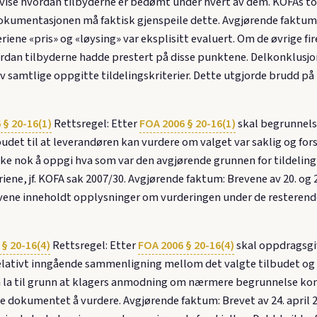
 vise hvordan tilbyderne er bedømt under hvert av dem. KOFAs tolk
dokumentasjonen må faktisk gjenspeile dette. Avgjørende faktum:
ene «pris» og «løysing» var eksplisitt evaluert. Om de øvrige fir
rdan tilbyderne hadde prestert på disse punktene. Delkonklusjo
av samtlige oppgitte tildelingskriterier. Dette utgjorde brudd på
 § 20-16(1)
Rettsregel: Etter
FOA 2006 § 20-16(1)
skal begrunnels
budet til at leverandøren kan vurdere om valget var saklig og for
r ikke nok å oppgi hva som var den avgjørende grunnen for tildel
riene, jf. KOFA sak 2007/30. Avgjørende faktum: Brevene av 20. o
revene inneholdt opplysninger om vurderingen under de resterend
§ 20-16(4)
Rettsregel: Etter
FOA 2006 § 20-16(4)
skal oppdragsgiv
ativt inngående sammenligning mellom det valgte tilbudet og kl
la til grunn at klagers anmodning om nærmere begrunnelse kom m
nte dokumentet å vurdere. Avgjørende faktum: Brevet av 24. april