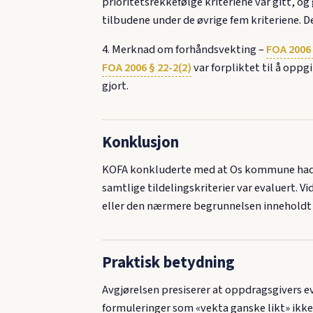
prioritetsrekkefølge kriteriene var gitt, o
tilbudene under de øvrige fem kriteriene. 
4. Merknad om forhåndsvekting –
FOA 2006 
FOA 2006 § 22-2(2)
var forpliktet til å oppg
gjort.
Konklusjon
KOFA konkluderte med at Os kommune hadde
samtlige tildelingskriterier var evaluert. 
eller den nærmere begrunnelsen inneholdt e
Praktisk betydning
Avgjørelsen presiserer at oppdragsgivers e
formuleringer som «vekta ganske likt» ikke