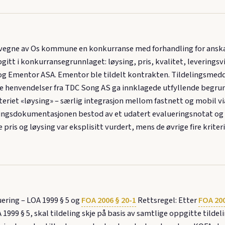
vegne av Os kommune en konkurranse med forhandling for anskaff
pgitt i konkurransegrunnlaget: løysing, pris, kvalitet, leveringsv
og Ementor ASA. Ementor ble tildelt kontrakten. Tildelingsmedd
e henvendelser fra TDC Song AS ga innklagede utfyllende begrunne
iteriet «løysing» – særlig integrasjon mellom fastnett og mobil v
ringsdokumentasjonen bestod av et udatert evalueringsnotat og e
e pris og løysing var eksplisitt vurdert, mens de øvrige fire kri
uering – LOA 1999 § 5 og
FOA 2006 § 20-1
Rettsregel: Etter
FOA 200
999 § 5, skal tildeling skje på basis av samtlige oppgitte tilde