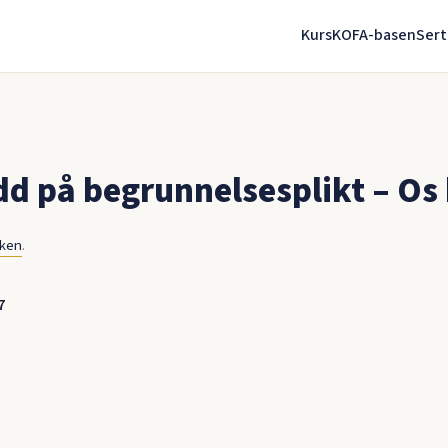
Kurs
KOFA-basen
Sert
dd på begrunnelsesplikt – O
nken
.
7