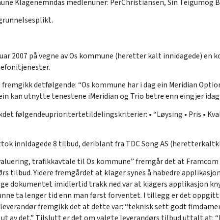
ne Klagenemndas medlenuner: PerChristiansen, Sin Teigumog B
grunnelsesplikt.
uar 2007 på vegne av Os kommune (heretter kalt innidagede) en k
lefonitjenester.
 fremgikk detfølgende: “Os kommune har i dag ein Meridian Optio
ein kan utnytte tenestene iMeridian og Trio betre enn eingjer id
t følgendeuprioritertetildelingskriterier: • “Løysing • Pris • Kvali
ttok innldagede 8 tilbud, deriblant fra TDC Song AS (heretterkal
luering, trafikkavtale til Os kommune” fremgår det at Framcom A
rs tilbud. Yidere fremgårdet at klager synes å habedre applikasjon
ge dokumentet imidlertid trakk ned var at kiagers applikasjon knytt
nne ta lenger tid enn man først forventet. I tillegg er det oppgitt 
 leverandør fremgikk det at dette var: “teknisk sett godt fimdam
ut av det.” Tilslutt er det om valgte leverandørs tilbud uttalt at