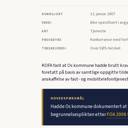
12. januar 2007
KUNNGJORT
ikke spesifisert i avg
VERDI
Tjeneste
ART
Konkurranse med forh
PROSEDYRE
Over EØS-terskel
TERSKELVERDI
KOFA fant at Os kommune hadde brutt krave
foretatt på basis av samtlige oppgitte tild
anskaffelse av fast- og mobiltelefonitjen
HOVEDSPØRSMÅL
Hadde Os kommune dokumentert at tild
begrunnelsesplikten etter
FOA 2006 