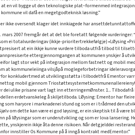
å at en vil bygge ut den teknologiske plat~formenmed integrasjo
Os kommune vil dafå en megetgodteknisk løsning.”
r ikke oversendt klager idet innkiagede har ansettdetunntattoffe
5. mars 2007 fremgår det at det ble foretatt følgende vurderinger: 
som ei totalvurderingav (ikkje-prioritertrekkefølgje) •LØysing •Pri
resisert at ein ikkje kunne vurdere tilboda utfrå tilbod til tilsett
nnpresiserte ettergjennomgangen at kommunen ynskjer å utvikle
 deifor lagt stor vekt på integrasjon mellom fastnett og mobil m
ram at kommuneleiinga vilsjåpå moglegeforbetringar ideleravorga
rfor konkludertmed at utviklingsstøtta i tilbodetfrå Ementor varr
astnettog mobil gjennom Triostøttesystemetkommunenallereienyt
er dei ulike prisane vart lagt inn etterringemØnster. 1... Tilbodaf
dellen erdetvanskeleg å skiljetilboda. LØysing: Ementor har fleire
ng som haryore i marknadenei stund og som er i trådmed den utvi
jølv om dette kan være ei god løysing, er ein skeptisk til å være b
 på lØysingar som er underutvikling og som er lova lansering. Her
ette, ynskjerein ikkje åta denne risikoen. Når detgjelddei resterande
ovanfor innstiller Os Kommune på å inngå kontrakt medEmentor.”