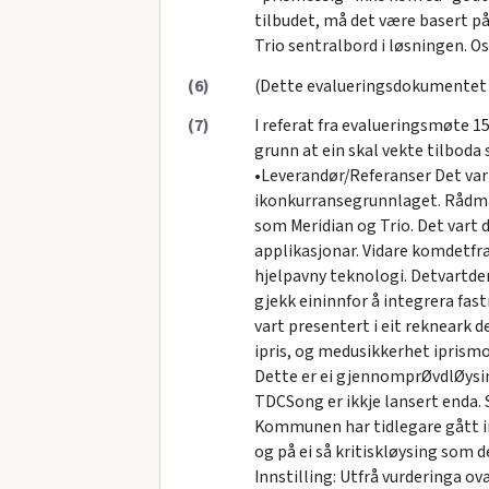
tilbudet, må det være basert p
Trio sentralbord i løsningen. 
(6)
(Dette evalueringsdokumentet e
(7)
I referat fra evalueringsmøte 1
grunn at ein skal vekte tilboda 
•Leverandør/Referanser Det vartp
ikonkurransegrunnlaget. Rådma
som Meridian og Trio. Det vart
applikasjonar. Vidare komdetf
hjelpavny teknologi. Detvartde
gjekk eininnfor å integrera f
vart presentert i eit rekneark d
ipris, og medusikkerhet iprismo
Dette er ei gjennomprØvdlØysi
TDCSong er ikkje lansert enda. S
Kommunen har tidlegare gått inn
og på ei så kritiskløysing som d
Innstilling: Utfrå vurderinga 