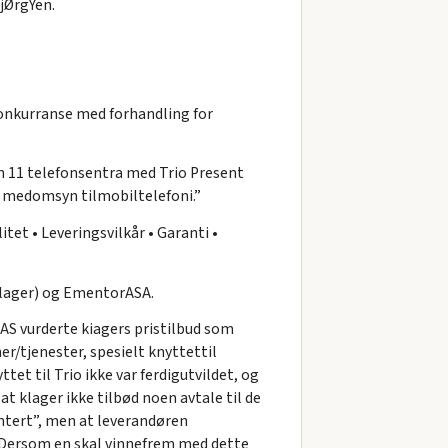
jØrgYen.
onkurranse med forhandling for
n 11 telefonsentra med Trio Present
ag medomsyn tilmobiltelefoni.”
tet • Leveringsvilkår • Garanti •
tklager) og EmentorASA.
S vurderte kiagers pristilbud som
er/tjenester, spesielt knyttettil
et til Trio ikke var ferdigutvildet, og
at klager ikke tilbød noen avtale til de
entert”, men at leverandøren
: “Dersom en skal vinnefrem med dette