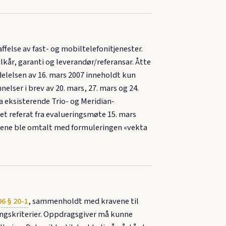
else av fast- og mobiltelefonitjenester.
ilkår, garanti og leverandør/referansar. Åtte
elelsen av 16. mars 2007 inneholdt kun
lser i brev av 20. mars, 27. mars og 24.
ia eksisterende Trio- og Meridian-
t referat fra evalueringsmøte 15. mars
teriene ble omtalt med formuleringen «vekta
6 § 20-1
, sammenholdt med kravene til
lingskriterier. Oppdragsgiver må kunne