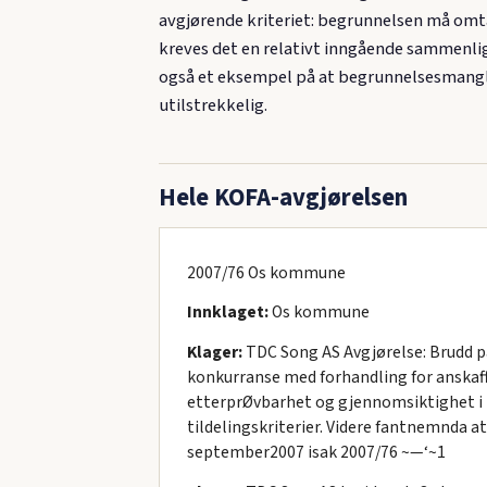
avgjørende kriteriet: begrunnelsen må omta
kreves det en relativt inngående sammenli
også et eksempel på at begrunnelsesmangle
utilstrekkelig.
Hele KOFA-avgjørelsen
2007/76 Os kommune
Innklaget:
Os kommune
Klager:
TDC Song AS Avgjørelse: Brudd på
konkurranse med forhandling for anskaff
etterprØvbarhet og gjennomsiktighet i l
tildelingskriterier. Videre fantnemnda a
september2007 isak 2007/76 ~—‘~1