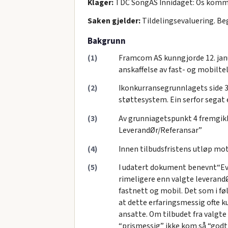
Klager:
TDC SongAS Innidaget: Os kommu
Saken gjelder:
Tildelingsevaluering. Be
Bakgrunn
(1)
Framcom AS kunngjorde 12. jan
anskaffelse av fast- og mobilte
(2)
Ikonkurransegrunnlagets side 3
støttesystem. Ein serfor segat 
(3)
Av grunniagetspunkt 4 fremgikkde
LeverandØr/Referansar”
(4)
Innen tilbudsfristens utløp mo
(5)
I udatert dokument benevnt“Eva
rimeligere enn valgte leverandØ
fastnett og mobil. Det som i føl
at dette erfaringsmessig ofte ku
ansatte. Om tilbudet fra valgte
“prismessig” ikke kom så “godt 