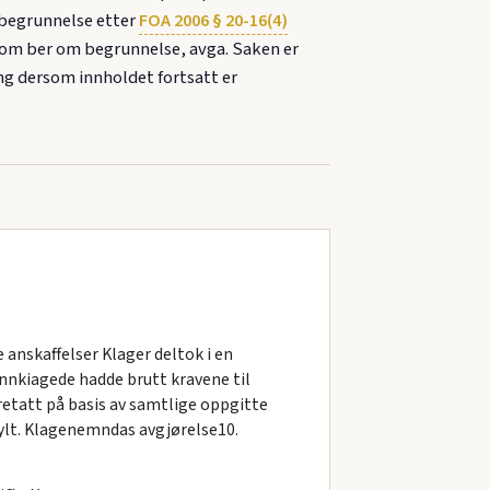
 begrunnelse etter
FOA 2006 § 20-16(4)
som ber om begrunnelse, avga. Saken er
g dersom innholdet fortsatt er
anskaffelser Klager deltok i en
nnkiagede hadde brutt kravene til
retatt på basis av samtlige oppgitte
fylt. Klagenemndas avgjørelse10.