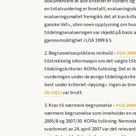
dokumentere at alle kriterier er vurdert og
en totalvurdering er foretatt; evaluerings
evalueringsmøtet fremgikk det at kun kriteri
ganske likt», uten noen opplysning om hvo
tildelingsevalueringen var skjedd på basis 
gjennomsiktighet i LOA 1999 § 5.
2. Begrunnelsespliktens innhold –
FOA 2006
tilstrekkelig informasjon om det valgte til
tildelingskriterier. KOFAs tolkning: Det e
vurderingen under de øvrige tildelingskrite
best under kriteriet «løysing». Ingen av b
20-16(1)
var brutt.
3. Krav til nærmere begrunnelse –
FOA 2006 
nærmere begrunnelse som inneholder en rel
2005/8 og 2007/30. KOFAs tolkning: Nemnda 
svarbrevet av 24. april 2007 var det releva