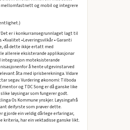
n mellomfastnett og mobil og integrere
ntlighet.)
“Det er i konkurransegrunnlaget lagt til
s •Kvalitet •Leveringsvilkår • Garanti
e, då dette ikkje ertatt med
 allereie eksisterande applikasjonar
ed integrasjon moteksisterande
nisasjonenfor å hente utgevinstarved
elevant åta med iprisberekninga. Vidare
tar segav. Vurdering økonomi: Tilboda
rå Ementor og TDC Song er då ganske like
 slike løysingar som fungerer godt.
klinga Os Kommune ynskjer. Løysingafrå
lant deifyrste som prøver dette.
 gjorde ein veldig dårlege erfaringar,
 kriteria, har ein vektadisse ganske likt.