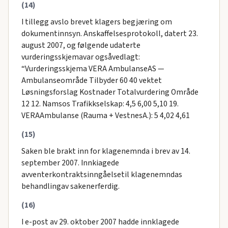
(14)
I tillegg avslo brevet klagers begjæring om
dokumentinnsyn. Anskaffelsesprotokoll, datert 23.
august 2007, og følgende udaterte
vurderingsskjemavar ogsåvedlagt:
“Vurderingsskjema VERA AmbulanseAS —
Ambulanseområde Tilbyder 60 40 vektet
Løsningsforslag Kostnader Totalvurdering Område
12 12. Namsos Trafikkselskap: 4,5 6,00 5,10 19.
VERAAmbulanse (Rauma + VestnesA.): 5 4,02 4,61
(15)
Saken ble brakt inn for klagenemnda i brev av 14.
september 2007. Innkiagede
avventerkontraktsinngåelsetil klagenemndas
behandlingav sakenerferdig.
(16)
I e-post av 29. oktober 2007 hadde innklagede