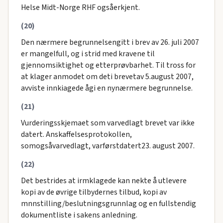
Helse Midt-Norge RHF ogsåerkjent.
(20)
Den nærmere begrunnelsengitt i brev av 26. juli 2007
er mangelfull, og i strid med kravene til
gjennomsiktighet og etterprøvbarhet. Til tross for
at klager anmodet om deti brevetav 5.august 2007,
avviste innkiagede ågi en nynærmere begrunnelse.
(21)
Vurderingsskjemaet som varvedlagt brevet var ikke
datert. Anskaffelsesprotokollen,
somogsåvarvedlagt, varførstdatert23. august 2007.
(22)
Det bestrides at irmklagede kan nekte å utlevere
kopi av de øvrige tilbydernes tilbud, kopi av
mnnstilling/beslutningsgrunnlag og en fullstendig
dokumentliste i sakens anledning.