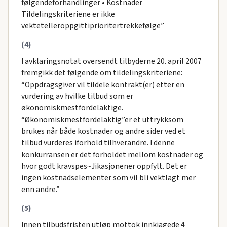
følgendeforhandlinger • Kostnader
Tildelingskriteriene er ikke
vektetelleroppgittiprioritertrekkefølge”
(4)
I avklaringsnotat oversendt tilbyderne 20. april 2007
fremgikk det følgende om tildelingskriteriene:
“Oppdragsgiver vil tildele kontrakt(er) etter en
vurdering av hvilke tilbud som er
økonomiskmestfordelaktige.
“Økonomiskmestfordelaktig”er et uttrykksom
brukes når både kostnader og andre sider ved et
tilbud vurderes iforhold tilhverandre. I denne
konkurransen er det forholdet mellom kostnader og
hvor godt kravspes~Jikasjonener oppfylt. Det er
ingen kostnadselementer som vil bli vektlagt mer
enn andre.”
(5)
Innen tilbudsfristen utløp mottok innkiagede 4