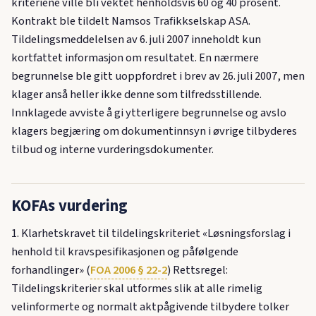
kriteriene ville bli vektet henholdsvis 60 og 40 prosent.
Kontrakt ble tildelt Namsos Trafikkselskap ASA.
Tildelingsmeddelelsen av 6. juli 2007 inneholdt kun
kortfattet informasjon om resultatet. En nærmere
begrunnelse ble gitt uoppfordret i brev av 26. juli 2007, men
klager anså heller ikke denne som tilfredsstillende.
Innklagede avviste å gi ytterligere begrunnelse og avslo
klagers begjæring om dokumentinnsyn i øvrige tilbyderes
tilbud og interne vurderingsdokumenter.
KOFAs vurdering
1. Klarhetskravet til tildelingskriteriet «Løsningsforslag i
henhold til kravspesifikasjonen og påfølgende
forhandlinger» (
FOA 2006 § 22-2
) Rettsregel:
Tildelingskriterier skal utformes slik at alle rimelig
velinformerte og normalt aktpågivende tilbydere tolker