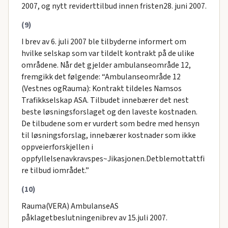
2007, og nytt reviderttilbud innen fristen28. juni 2007.
(9)
I brev av 6. juli 2007 ble tilbyderne informert om
hvilke selskap som var tildelt kontrakt på de ulike
områdene. Når det gjelder ambulanseområde 12,
fremgikk det følgende: “Ambulanseområde 12
(Vestnes ogRauma): Kontrakt tildeles Namsos
Trafikkselskap ASA. Tilbudet innebærer det nest
beste løsningsforslaget og den laveste kostnaden.
De tilbudene som er vurdert som bedre med hensyn
til løsningsforslag, innebærer kostnader som ikke
oppveierforskjellen i
oppfyllelsenavkravspes~Jikasjonen.Detblemottattfi
re tilbud iområdet.”
(10)
Rauma(VERA) AmbulanseAS
påklagetbeslutningenibrev av 15.juli 2007.