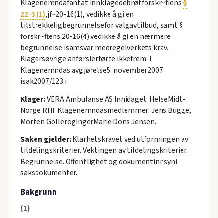
Klagenemndafantat innklagedebrøtforskr~fiens
§
22-3 (1)
,jf~20-16(1), vedikke å gi en
tilstrekkeligbegrunnelsefor valgavtilbud, samt §
forskr~ftens 20-16(4) vedikke å gi en nærmere
begrunnelse isamsvar medregelverkets krav.
Kiagersøvrige anførslerførte ikkefrem. I
Klagenemndas avgjørelse5. november2007
isak2007/123 i
Klager:
VERA Ambulanse AS Innidaget: HelseMidt-
Norge RHF Klagenemndasmedlemmer: Jens Bugge,
Morten GollerogIngerMarie Dons Jensen.
Saken gjelder:
Klarhetskravet ved utformingen av
tildelingskriterier. Vektingen av tildelingskriterier.
Begrunnelse. Offentlighet og dokumentinnsyni
saksdokumenter.
Bakgrunn
(1)