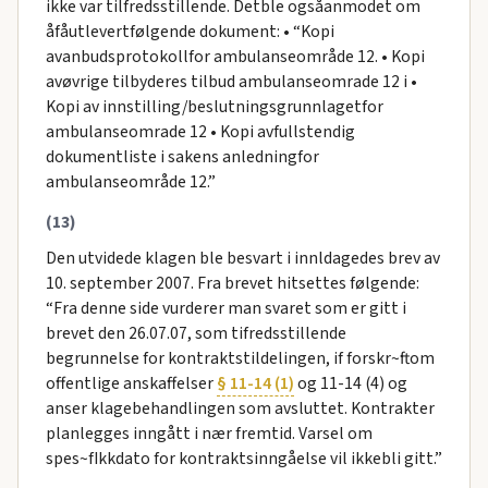
ikke var tilfredsstillende. Detble ogsåanmodet om
åfåutlevertfølgende dokument: • “Kopi
avanbudsprotokollfor ambulanseområde 12. • Kopi
avøvrige tilbyderes tilbud ambulanseomrade 12 i •
Kopi av innstilling/beslutningsgrunnlagetfor
ambulanseomrade 12 • Kopi avfullstendig
dokumentliste i sakens anledningfor
ambulanseområde 12.”
(13)
Den utvidede klagen ble besvart i innldagedes brev av
10. september 2007. Fra brevet hitsettes følgende:
“Fra denne side vurderer man svaret som er gitt i
brevet den 26.07.07, som tifredsstillende
begrunnelse for kontraktstildelingen, if forskr~ftom
offentlige anskaffelser
§ 11-14 (1)
og 11-14 (4) og
anser klagebehandlingen som avsluttet. Kontrakter
planlegges inngått i nær fremtid. Varsel om
spes~fIkkdato for kontraktsinngåelse vil ikkebli gitt.”