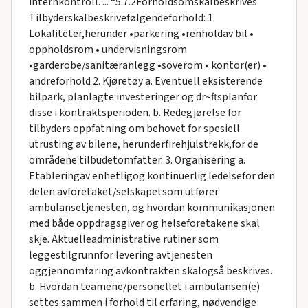
internkontroll. ... “5.7.2Forholdsomskalbeskrives
Tilbyderskalbeskrivefølgendeforhold: 1.
Lokaliteter,herunder •parkering •renholdav bil •
oppholdsrom • undervisningsrom
•garderobe/sanitæranlegg •soverom • kontor(er) •
andreforhold 2. Kjøretøy a. Eventuell eksisterende
bilpark, planlagte investeringer og dr~ftsplanfor
disse i kontraktsperioden. b. Redegjørelse for
tilbyders oppfatning om behovet for spesiell
utrusting av bilene, herunderfirehjulstrekk,for de
områdene tilbudetomfatter. 3. Organisering a.
Etableringav enhetligog kontinuerlig ledelsefor den
delen avforetaket/selskapetsom utfører
ambulansetjenesten, og hvordan kommunikasjonen
med både oppdragsgiver og helseforetakene skal
skje. Aktuelleadministrative rutiner som
leggestilgrunnfor levering avtjenesten
oggjennomføring avkontrakten skalogså beskrives.
b. Hvordan teamene/personellet i ambulansen(e)
settes sammen i forhold til erfaring, nødvendige