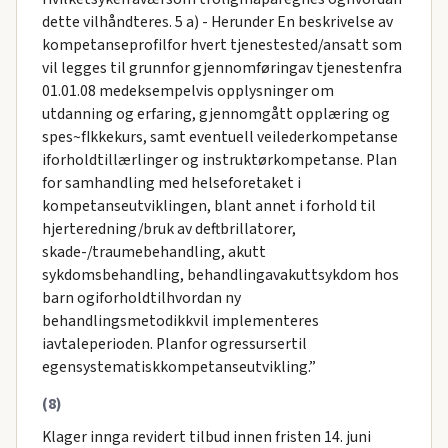
dette vilhåndteres. 5 a) - Herunder En beskrivelse av
kompetanseprofilfor hvert tjenestested/ansatt som
vil legges til grunnfor gjennomføringav tjenestenfra
01.01.08 medeksempelvis opplysninger om
utdanning og erfaring, gjennomgått opplæring og
spes~fIkkekurs, samt eventuell veilederkompetanse
iforholdtillærlinger og instruktørkompetanse. Plan
for samhandling med helseforetaket i
kompetanseutviklingen, blant annet i forhold til
hjerteredning/bruk av deftbrillatorer,
skade-/traumebehandling, akutt
sykdomsbehandling, behandlingavakuttsykdom hos
barn ogiforholdtilhvordan ny
behandlingsmetodikkvil implementeres
iavtaleperioden. Planfor ogressursertil
egensystematiskkompetanseutvikling.”
(8)
Klager innga revidert tilbud innen fristen 14. juni