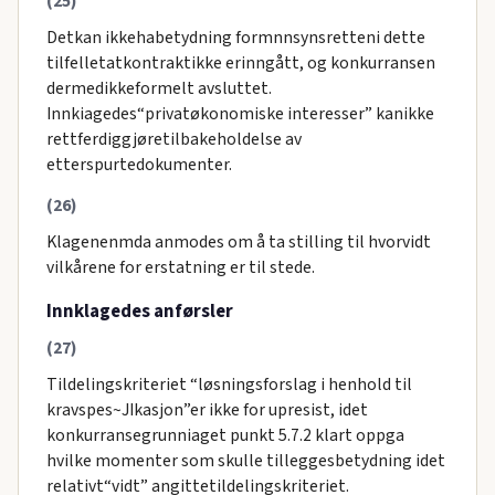
(25)
Detkan ikkehabetydning formnnsynsretteni dette
tilfelletatkontraktikke erinngått, og konkurransen
dermedikkeformelt avsluttet.
Innkiagedes“privatøkonomiske interesser” kanikke
rettferdiggjøretilbakeholdelse av
etterspurtedokumenter.
(26)
Klagenenmda anmodes om å ta stilling til hvorvidt
vilkårene for erstatning er til stede.
Innklagedes anførsler
(27)
Tildelingskriteriet “løsningsforslag i henhold til
kravspes~JIkasjon”er ikke for upresist, idet
konkurransegrunniaget punkt 5.7.2 klart oppga
hvilke momenter som skulle tilleggesbetydning idet
relativt“vidt” angittetildelingskriteriet.