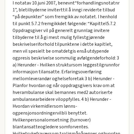
I notatav 10.juni 2007, benevnt“forhandlingsnotatnr
1”, bletilbyderne inviterttil å inngi reviderte tilbud
“på depunkter” som fremgikk av notatet. I henhold
til punkt 5.7.2 fremgikkdet følgende: “Kapittel5.7.2
Oppdragsgiver vil på generelt grunnlag invitere
tilbyderne til å gi mest mulig fyllestgjørende
beskrivelseriforhold tilpunktene i dette kapitlet,
men vil spesielt be omatdetgis enså utdypende
ogpresis beskrivelse sommulig avfølgendeforhold: 3
a) Herunder - Hvilken struktursom leggestilgrunnfor
informasjon tilansatte. Erfaringsoverføring
mellomleverandør oghelseforetak 3 b) Herunder -
Planfor hvordan og når oppdragsgivers krav om at
hverambulanse skal bemannes med2 autoriserte
ambulansearbeidere viloppfylles. 4 b) Herunder -
Hvordan virkemidlersom lønns-
ogpensjonsordningervilbli benyttet.
Hvilkenpersonalomsetning (turnover)
blantansatteogledere somforventes.
Hvilketsykefraværsom troligmåpåregnes oghvordan