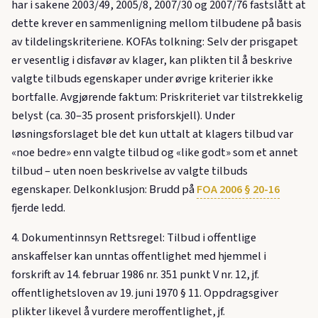
har i sakene 2003/49, 2005/8, 2007/30 og 2007/76 fastslått at
dette krever en sammenligning mellom tilbudene på basis
av tildelingskriteriene. KOFAs tolkning: Selv der prisgapet
er vesentlig i disfavør av klager, kan plikten til å beskrive
valgte tilbuds egenskaper under øvrige kriterier ikke
bortfalle. Avgjørende faktum: Priskriteriet var tilstrekkelig
belyst (ca. 30–35 prosent prisforskjell). Under
løsningsforslaget ble det kun uttalt at klagers tilbud var
«noe bedre» enn valgte tilbud og «like godt» som et annet
tilbud – uten noen beskrivelse av valgte tilbuds
egenskaper. Delkonklusjon: Brudd på
FOA 2006 § 20-16
fjerde ledd.
4. Dokumentinnsyn Rettsregel: Tilbud i offentlige
anskaffelser kan unntas offentlighet med hjemmel i
forskrift av 14. februar 1986 nr. 351 punkt V nr. 12, jf.
offentlighetsloven av 19. juni 1970 § 11. Oppdragsgiver
plikter likevel å vurdere meroffentlighet, jf.