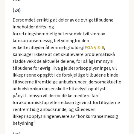
(24)
Dersomdet erriktig at deler av de øvrigetilbudene
inneholder drifts- og
forretningshemmelighetersomdetvil væreav
konkurransemessig betydningfor den
enkeltetilbyder åhemmeligholde,jf
FOA § 3-6
,
kanklager ikkese at det skullevære problematiskå
sladde vekk de aktuelle delene, for så ågi mnnsyni
tilbudene for øvrig. Hva gjelderprisopplysninger, vil
ikkeprisene oppgitt i de forskjellige tilbudene binde
tilbyderne ifremtidige anbudsrunder, dersomaktuelle
anbudskonkurransenskulle bli avlyst ogutlyst
pånytt. Innsyn vil dermedikke medføre fare
forøkonomisktap ellerredusertgevinst fortilbyderne
i enfremtidig anbudsrunde, og således vil
ikkeprisopplysningenevære av “konkurransemessig
betydning”