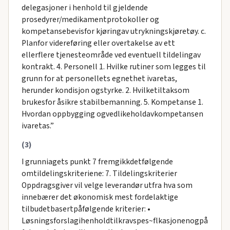
delegasjoner i henhold til gjeldende
prosedyrer/medikamentprotokoller og
kompetansebevisfor kjøringav utrykningskjøretøy. c.
Planfor videreføring eller overtakelse av ett
ellerflere tjenesteområde ved eventuell tildelingav
kontrakt. 4. Personell 1. Hvilke rutiner som legges til
grunn for at personellets egnethet ivaretas,
herunder kondisjon ogstyrke. 2. Hvilketiltaksom
brukesfor åsikre stabilbemanning. 5. Kompetanse 1.
Hvordan oppbygging ogvedlikeholdavkompetansen
ivaretas.”
(3)
I grunniagets punkt 7 fremgikkdetfølgende
omtildelingskriteriene: 7. Tildelingskriterier
Oppdragsgiver vil velge leverandør utfra hva som
innebærer det økonomisk mest fordelaktige
tilbudetbasertpåfølgende kriterier: •
Løsningsforslagihenholdtilkravspes~flkasjonenogpå