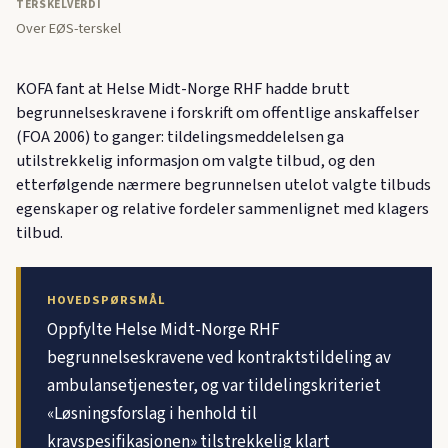
TERSKELVERDI
Over EØS-terskel
KOFA fant at Helse Midt-Norge RHF hadde brutt
begrunnelseskravene i forskrift om offentlige anskaffelser
(FOA 2006) to ganger: tildelingsmeddelelsen ga
utilstrekkelig informasjon om valgte tilbud, og den
etterfølgende nærmere begrunnelsen utelot valgte tilbuds
egenskaper og relative fordeler sammenlignet med klagers
tilbud.
HOVEDSPØRSMÅL
Oppfylte Helse Midt-Norge RHF
begrunnelseskravene ved kontraktstildeling av
ambulansetjenester, og var tildelingskriteriet
«Løsningsforslag i henhold til
kravspesifikasjonen» tilstrekkelig klart