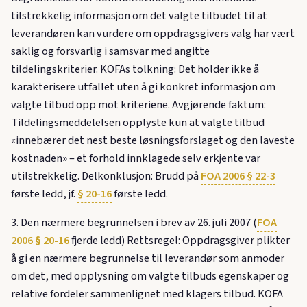
tilstrekkelig informasjon om det valgte tilbudet til at
leverandøren kan vurdere om oppdragsgivers valg har vært
saklig og forsvarlig i samsvar med angitte
tildelingskriterier. KOFAs tolkning: Det holder ikke å
karakterisere utfallet uten å gi konkret informasjon om
valgte tilbud opp mot kriteriene. Avgjørende faktum:
Tildelingsmeddelelsen opplyste kun at valgte tilbud
«innebærer det nest beste løsningsforslaget og den laveste
kostnaden» – et forhold innklagede selv erkjente var
utilstrekkelig. Delkonklusjon: Brudd på
FOA 2006 § 22-3
første ledd, jf.
§ 20-16
første ledd.
3. Den nærmere begrunnelsen i brev av 26. juli 2007 (
FOA
2006 § 20-16
fjerde ledd) Rettsregel: Oppdragsgiver plikter
å gi en nærmere begrunnelse til leverandør som anmoder
om det, med opplysning om valgte tilbuds egenskaper og
relative fordeler sammenlignet med klagers tilbud. KOFA