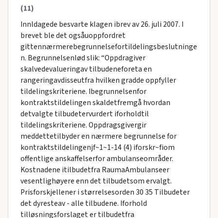
(11)
Innldagede besvarte klagen ibrev av 26. juli 2007. I
brevet ble det ogsåuoppfordret
gittennærmerebegrunnelsefortildelingsbeslutninge
n. Begrunnelsenlød slik: “Oppdragiver
skalvedevalueringav tilbudeneforeta en
rangeringavdisseutfra hvilken gradde oppfyller
tildelingskriteriene. Ibegrunnelsenfor
kontraktstildelingen skaldetfremgå hvordan
detvalgte tilbudetervurdert iforholdtil
tildelingskriteriene. Oppdragsgivergir
meddettetilbyder en nærmere begrunnelse for
kontraktstildelingenjf~1~1-14 (4) iforskr~fiom
offentlige anskaffelserfor ambulanseområder.
Kostnadene itilbudetfra RaumaAmbulanseer
vesentlighøyere enn det tilbudetsom ervalgt.
Prisforskjellener i størrelsesorden 30 35 Tilbudeter
det dyresteav - alle tilbudene. Iforhold
tilløsningsforslaget er tilbudetfra