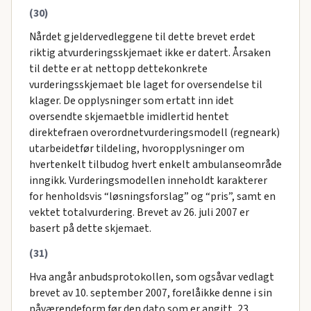
(30)
Nårdet gjeldervedleggene til dette brevet erdet
riktig atvurderingsskjemaet ikke er datert. Årsaken
til dette er at nettopp dettekonkrete
vurderingsskjemaet ble laget for oversendelse til
klager. De opplysninger som ertatt inn idet
oversendte skjemaetble imidlertid hentet
direktefraen overordnetvurderingsmodell (regneark)
utarbeidetfør tildeling, hvoropplysninger om
hvertenkelt tilbudog hvert enkelt ambulanseområde
inngikk. Vurderingsmodellen inneholdt karakterer
for henholdsvis “løsningsforslag” og “pris”, samt en
vektet totalvurdering. Brevet av 26. juli 2007 er
basert på dette skjemaet.
(31)
Hva angår anbudsprotokollen, som ogsåvar vedlagt
brevet av 10. september 2007, forelåikke denne i sin
nåværendeform før den dato som er angitt, 23.