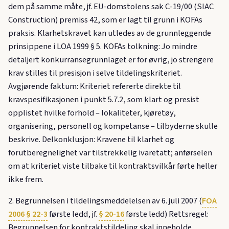
dem på samme måte, jf. EU-domstolens sak C-19/00 (SIAC
Construction) premiss 42, som er lagt til grunn i KOFAs
praksis. Klarhetskravet kan utledes av de grunnleggende
prinsippene i LOA 1999 § 5. KOFAs tolkning: Jo mindre
detaljert konkurransegrunnlaget er for øvrig, jo strengere
krav stilles til presisjon i selve tildelingskriteriet.
Avgjørende faktum: Kriteriet refererte direkte til
kravspesifikasjonen i punkt 5.7.2, som klart og presist
opplistet hvilke forhold – lokaliteter, kjøretøy,
organisering, personell og kompetanse – tilbyderne skulle
beskrive. Delkonklusjon: Kravene til klarhet og
forutberegnelighet var tilstrekkelig ivaretatt; anførselen
om at kriteriet viste tilbake til kontraktsvilkår førte heller
ikke frem.
2. Begrunnelsen i tildelingsmeddelelsen av 6. juli 2007 (
FOA
2006 § 22-3
første ledd, jf.
§ 20-16
første ledd) Rettsregel:
Begrunnelsen for kontraktstildeling skal inneholde