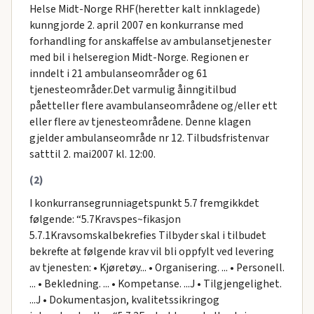
Helse Midt-Norge RHF(heretter kalt innklagede)
kunngjorde 2. april 2007 en konkurranse med
forhandling for anskaffelse av ambulansetjenester
med bil i helseregion Midt-Norge. Regionen er
inndelt i 21 ambulanseområder og 61
tjenesteområder.Det varmulig åinngitilbud
påetteller flere avambulanseområdene og/eller ett
eller flere av tjenesteområdene. Denne klagen
gjelder ambulanseområde nr 12. Tilbudsfristenvar
satttil 2. mai2007 kl. 12:00.
(2)
I konkurransegrunniagetspunkt 5.7 fremgikkdet
følgende: “5.7Kravspes~fikasjon
5.7.1Kravsomskalbekrefies Tilbyder skal i tilbudet
bekrefte at følgende krav vil bli oppfylt ved levering
av tjenesten: • Kjøretøy... • Organisering. ... • Personell.
... • Bekledning. ... • Kompetanse. ...J • Tilgjengelighet.
...J • Dokumentasjon, kvalitetssikringog