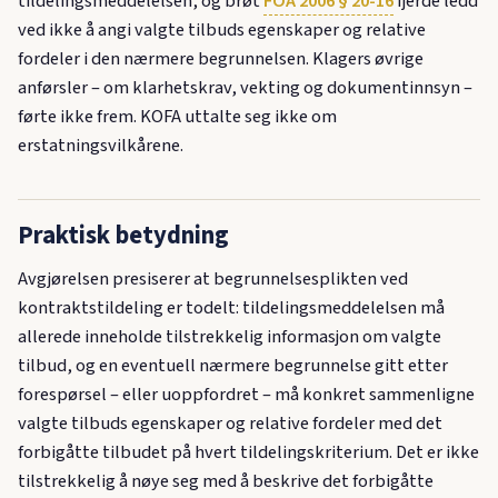
tildelingsmeddelelsen, og brøt
FOA 2006 § 20-16
fjerde ledd
ved ikke å angi valgte tilbuds egenskaper og relative
fordeler i den nærmere begrunnelsen. Klagers øvrige
anførsler – om klarhetskrav, vekting og dokumentinnsyn –
førte ikke frem. KOFA uttalte seg ikke om
erstatningsvilkårene.
Praktisk betydning
Avgjørelsen presiserer at begrunnelsesplikten ved
kontraktstildeling er todelt: tildelingsmeddelelsen må
allerede inneholde tilstrekkelig informasjon om valgte
tilbud, og en eventuell nærmere begrunnelse gitt etter
forespørsel – eller uoppfordret – må konkret sammenligne
valgte tilbuds egenskaper og relative fordeler med det
forbigåtte tilbudet på hvert tildelingskriterium. Det er ikke
tilstrekkelig å nøye seg med å beskrive det forbigåtte