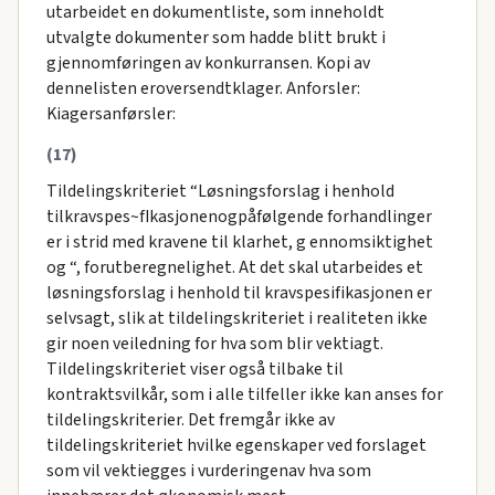
utarbeidet en dokumentliste, som inneholdt
utvalgte dokumenter som hadde blitt brukt i
gjennomføringen av konkurransen. Kopi av
dennelisten eroversendtklager. Anforsler:
Kiagersanførsler:
(17)
Tildelingskriteriet “Løsningsforslag i henhold
tilkravspes~fIkasjonenogpåfølgende forhandlinger
er i strid med kravene til klarhet, g ennomsiktighet
og “, forutberegnelighet. At det skal utarbeides et
løsningsforslag i henhold til kravspesifikasjonen er
selvsagt, slik at tildelingskriteriet i realiteten ikke
gir noen veiledning for hva som blir vektiagt.
Tildelingskriteriet viser også tilbake til
kontraktsvilkår, som i alle tilfeller ikke kan anses for
tildelingskriterier. Det fremgår ikke av
tildelingskriteriet hvilke egenskaper ved forslaget
som vil vektiegges i vurderingenav hva som