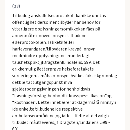
(23)
Tilbudog anskaffelsesprotokoll kanikke unntas
offentlighet dersomentilbyder har behov for
ytterligere opplysningersomikkekan fåes på
annenmåte ennved innsyn i tilbudene
ellerprotokollen. I sliketilfeller
harleverandøren/tilbyderen kravpå innsyn
medmindre opplysningene erunderlagt
taushetsplikt,jfDragsten!Lindalens. 599. Det
erikkemulig åetterprøve helseforetakets
vurderingerutenåha mnnsyn ihvilket faktiskgrunnlag
detble tattutgangspunkt ihva
gjelderpoenggivningen for henholdsvis
“Løsningsforslagihenholdtilkravspes~JIkasjon”og
“kostnader”. Dette innebærer atklagermåfå mnnsyn
ide enkelte tilbudene ide respektive
ambulanseområdene,og ialle tilfelle at detvalgte
tilbudet måutleveres,jf. Dragsten/Lindalens. 599 -
601.