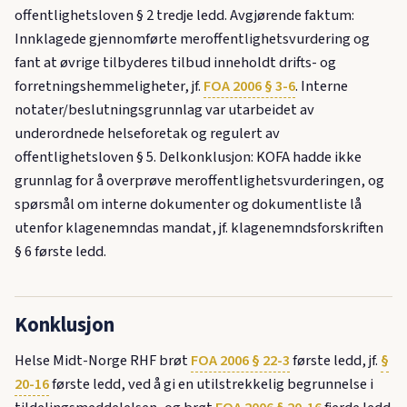
offentlighetsloven § 2 tredje ledd. Avgjørende faktum:
Innklagede gjennomførte meroffentlighetsvurdering og
fant at øvrige tilbyderes tilbud inneholdt drifts- og
forretningshemmeligheter, jf.
FOA 2006 § 3-6
. Interne
notater/beslutningsgrunnlag var utarbeidet av
underordnede helseforetak og regulert av
offentlighetsloven § 5. Delkonklusjon: KOFA hadde ikke
grunnlag for å overprøve meroffentlighetsvurderingen, og
spørsmål om interne dokumenter og dokumentliste lå
utenfor klagenemndas mandat, jf. klagenemndsforskriften
§ 6 første ledd.
Konklusjon
Helse Midt-Norge RHF brøt
FOA 2006 § 22-3
første ledd, jf.
§
20-16
første ledd, ved å gi en utilstrekkelig begrunnelse i