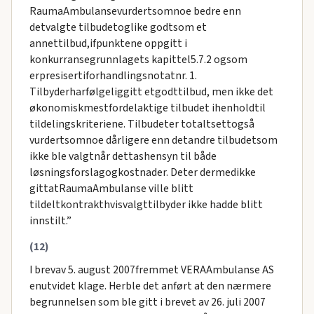
RaumaAmbulansevurdertsomnoe bedre enn
detvalgte tilbudetoglike godtsom et
annettilbud,ifpunktene oppgitt i
konkurransegrunnlagets kapittel5.7.2 ogsom
erpresisertiforhandlingsnotatnr. 1.
Tilbyderharfølgeliggitt etgodttilbud, men ikke det
økonomiskmestfordelaktige tilbudet ihenholdtil
tildelingskriteriene. Tilbudeter totaltsettogså
vurdertsomnoe dårligere enn detandre tilbudetsom
ikke ble valgtnår dettashensyn til både
løsningsforslagogkostnader. Deter dermedikke
gittatRaumaAmbulanse ville blitt
tildeltkontrakthvisvalgttilbyder ikke hadde blitt
innstilt.”
(12)
I brevav 5. august 2007fremmet VERAAmbulanse AS
enutvidet klage. Herble det anført at den nærmere
begrunnelsen som ble gitt i brevet av 26. juli 2007