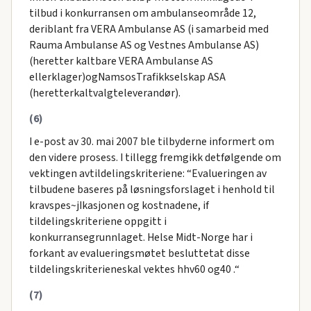
tilbud i konkurransen om ambulanseområde 12,
deriblant fra VERA Ambulanse AS (i samarbeid med
Rauma Ambulanse AS og Vestnes Ambulanse AS)
(heretter kaltbare VERA Ambulanse AS
ellerklager)ogNamsosTrafikkselskap ASA
(heretterkaltvalgteleverandør).
(6)
I e-post av 30. mai 2007 ble tilbyderne informert om
den videre prosess. I tillegg fremgikk detfølgende om
vektingen avtildelingskriteriene: “Evalueringen av
tilbudene baseres på løsningsforslaget i henhold til
kravspes~jIkasjonen og kostnadene, if
tildelingskriteriene oppgitt i
konkurransegrunnlaget. Helse Midt-Norge har i
forkant av evalueringsmøtet besluttetat disse
tildelingskriterieneskal vektes hhv60 og40 .“
(7)