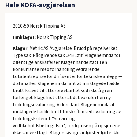
Hele KOFA-avgjørelsen
2010/59 Norsk Tipping AS
Innklaget:
Norsk Tipping AS
Klager:
Metric AS Avgjørelse: Brudd på regelverket
Type sak: Rådgivende sak ,24±1:fiff Klagenemnda for
offentlige anskaffelser Klager har deltatt i en
konkurranse med forhandling vedrørende
totalentreprise for driftsenter for tekniske anlegg —
d atahaller. Klagenemnda fant at innklagede hadde
brutt kravet til etterprøvbarhet ved ikke å gi en
forlenget klagefrist etter at det var uført en ny
tildelingsevaluering. Videre fant Klagenemnda at
innklagede hadde brutt forskriften ved evaluering av
tildelingskriteriet "Service og
vedlikeholdsbetingelser", fordi prisen på opsjonene
ikke var vektlagt. Klagers øvrige anførsler førte ikke