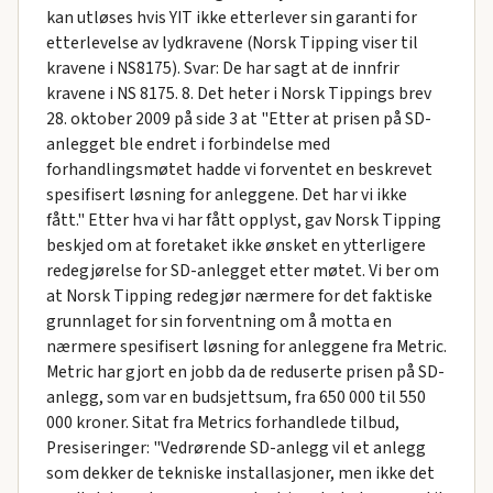
kan utløses hvis YIT ikke etterlever sin garanti for
etterlevelse av lydkravene (Norsk Tipping viser til
kravene i NS8175). Svar: De har sagt at de innfrir
kravene i NS 8175. 8. Det heter i Norsk Tippings brev
28. oktober 2009 på side 3 at "Etter at prisen på SD-
anlegget ble endret i forbindelse med
forhandlingsmøtet hadde vi forventet en beskrevet
spesifisert løsning for anleggene. Det har vi ikke
fått." Etter hva vi har fått opplyst, gav Norsk Tipping
beskjed om at foretaket ikke ønsket en ytterligere
redegjørelse for SD-anlegget etter møtet. Vi ber om
at Norsk Tipping redegjør nærmere for det faktiske
grunnlaget for sin forventning om å motta en
nærmere spesifisert løsning for anleggene fra Metric.
Metric har gjort en jobb da de reduserte prisen på SD-
anlegg, som var en budsjettsum, fra 650 000 til 550
000 kroner. Sitat fra Metrics forhandlede tilbud,
Presiseringer: "Vedrørende SD-anlegg vil et anlegg
som dekker de tekniske installasjoner, men ikke det