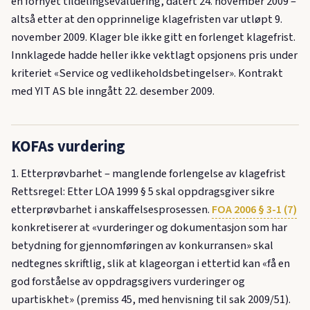
en fornyet tildelingsevaluering, datert 24. november 2009 –
altså etter at den opprinnelige klagefristen var utløpt 9.
november 2009. Klager ble ikke gitt en forlenget klagefrist.
Innklagede hadde heller ikke vektlagt opsjonens pris under
kriteriet «Service og vedlikeholdsbetingelser». Kontrakt
med YIT AS ble inngått 22. desember 2009.
KOFAs vurdering
1. Etterprøvbarhet – manglende forlengelse av klagefrist
Rettsregel: Etter LOA 1999 § 5 skal oppdragsgiver sikre
etterprøvbarhet i anskaffelsesprosessen.
FOA 2006 § 3-1 (7)
konkretiserer at «vurderinger og dokumentasjon som har
betydning for gjennomføringen av konkurransen» skal
nedtegnes skriftlig, slik at klageorgan i ettertid kan «få en
god forståelse av oppdragsgivers vurderinger og
upartiskhet» (premiss 45, med henvisning til sak 2009/51).