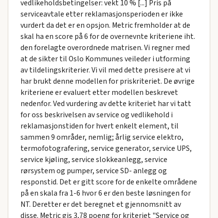
vedlikeholdsbetingelser: vekt 10 % [...] Pris på
serviceavtale etter reklamasjonsperioden er ikke
vurdert da det er en opsjon. Metric fremholder at de
skal ha en score på 6 for de overnevnte kriteriene iht.
den forelagte overordnede matrisen. Vi regner med
at de sikter til Oslo Kommunes veileder i utforming
av tildelingskriterier. Vi vil med dette presisere at vi
har brukt denne modellen for priskriteriet. De øvrige
kriteriene er evaluert etter modellen beskrevet
nedenfor. Ved vurdering av dette kriteriet har vi tatt
for oss beskrivelsen av service og vedlikehold i
reklamasjonstiden for hvert enkelt element, til
sammen 9 områder, nemlig; årlig service elektro,
termofotografering, service generator, service UPS,
service kjøling, service slokkeanlegg, service
rørsystem og pumper, service SD- anlegg og
responstid. Det er gitt score for de enkelte områdene
på en skala fra 1-6 hvor 6 er den beste løsningen for
NT. Deretter er det beregnet et gjennomsnitt av
disse. Metric gis 3,78 poeng for kriteriet "Service og