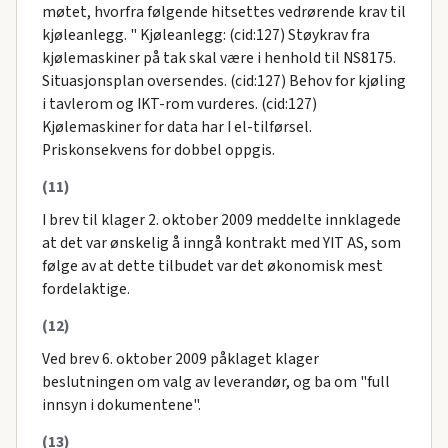
møtet, hvorfra følgende hitsettes vedrørende krav til
kjøleanlegg. " Kjøleanlegg: (cid:127) Støykrav fra
kjølemaskiner på tak skal være i henhold til NS8175.
Situasjonsplan oversendes. (cid:127) Behov for kjøling
i tavlerom og IKT-rom vurderes. (cid:127)
Kjølemaskiner for data har I el-tilførsel.
Priskonsekvens for dobbel oppgis.
(11)
I brev til klager 2. oktober 2009 meddelte innklagede
at det var ønskelig å inngå kontrakt med YIT AS, som
følge av at dette tilbudet var det økonomisk mest
fordelaktige.
(12)
Ved brev 6. oktober 2009 påklaget klager
beslutningen om valg av leverandør, og ba om "full
innsyn i dokumentene".
(13)