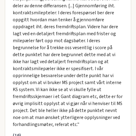
deler av denne differansen. [...] Gjennomføring iht.
kontraktsmilepteler: I deres forespørsel ber dere
oppgitt hvordan man tenker å gjennomføre
oppdraget iht. deres fremdriftsplan. Videre har dere
lagt ved en detaljert fremdriftsplan med frister og
milepæler ført opp mot dagsbøter. I deres
begrunnelse for å trekke oss vesentlig i score på
dette punktet har dere begrunnet dette med at vi
ikke har lagt ved detaljert fremdriftsplan og at
kontraktsmilepæler ikke er spesifisert. I vår
opprinnelige besvarelse under dette punkt har vi
opplyst om at vi bruker MS project samt vårt interne
KS system. Vi kan ikke se at vi skulle fylle ut
fremdriftsskjemaer i et Gant diagram etc, dette er for
øvrig implisitt opplyst at vi gjør når vi henviser til MS
project. Det ble heller ikke på dette punktet nevnt
noe om at man ønsket ytterligere opplysninger ved
forhandlingsmøter, referat etc."
(16)