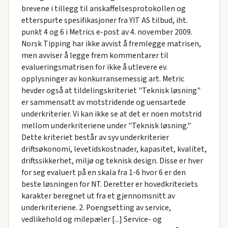
brevene i tillegg til anskaffelsesprotokollen og
etterspurte spesifikasjoner fra YIT AS tilbud, iht.
punkt 4 og 6 i Metrics e-post av 4. november 2009.
Norsk Tipping har ikke avvist å fremlegge matrisen,
men avviser å legge frem kommentarer til
evalueringsmatrisen for ikke å utlevere ev.
opplysninger av konkurransemessig art. Metric
hevder også at tildelingskriteriet "Teknisk løsning"
er sammensatt av motstridende og uensartede
underkriterier. Vi kan ikke se at det er noen motstrid
mellom underkriteriene under "Teknisk løsning."
Dette kriteriet består av syv underkriterier
driftsøkonomi, levetidskostnader, kapasitet, kvalitet,
driftssikkerhet, miljø og teknisk design. Disse er hver
for seg evaluert på en skala fra 1-6 hvor 6 er den
beste løsningen for NT. Deretter er hovedkriteriets
karakter beregnet ut fra et gjennomsnitt av
underkriteriene. 2. Poengsetting av service,
vedlikehold og milepæler [...] Service- og