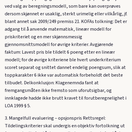
ved valg av beregningsmodell, som bare kan overprøves
dersom skjønnet er usaklig, sterkt urimelig eller vilkårlig, jf.
blant annet sak 2009/249 premiss 21. KOFAs tolkning: Det er
adgang til å anvende matematisk, lineær modell for
priskriteriet og en mer skjønnsmessig
gjennomsnittsmodell for øvrige kriterier. Avgjørende
faktum: Lavest pris ble tildelt 6 poeng etter en lineær
modell; for de øvrige kriteriene ble hvert underkriterium
scoret separat og snittet dannet endelig poengsum, slik at
toppkarakter 6 ikke var automatisk forbeholdt det beste
tilbudet. Delkonklusjon: Klagenemnda fant at
fremgangsmåten ikke fremsto som uforutsigbar, og
innklagede hadde ikke brutt kravet til forutberegnelighet i
LOA 1999 § 5.
3. Mangelfull evaluering – opsjonspris Rettsregel:
Tildelingskriterier skal undergis en objektiv fortolkning ut