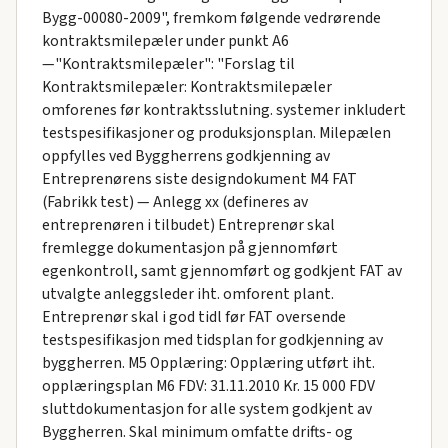
Bygg-00080-2009", fremkom følgende vedrørende
kontraktsmilepæler under punkt A6
—"Kontraktsmilepæler": "Forslag til
Kontraktsmilepæler: Kontraktsmilepæler
omforenes før kontraktsslutning. systemer inkludert
testspesifikasjoner og produksjonsplan. Milepælen
oppfylles ved Byggherrens godkjenning av
Entreprenørens siste designdokument M4 FAT
(Fabrikk test) — Anlegg xx (defineres av
entreprenøren i tilbudet) Entreprenør skal
fremlegge dokumentasjon på gjennomført
egenkontroll, samt gjennomført og godkjent FAT av
utvalgte anleggsleder iht. omforent plant.
Entreprenør skal i god tidl før FAT oversende
testspesifikasjon med tidsplan for godkjenning av
byggherren. M5 Opplæring: Opplæring utført iht.
opplæringsplan M6 FDV: 31.11.2010 Kr. 15 000 FDV
sluttdokumentasjon for alle system godkjent av
Byggherren. Skal minimum omfatte drifts- og