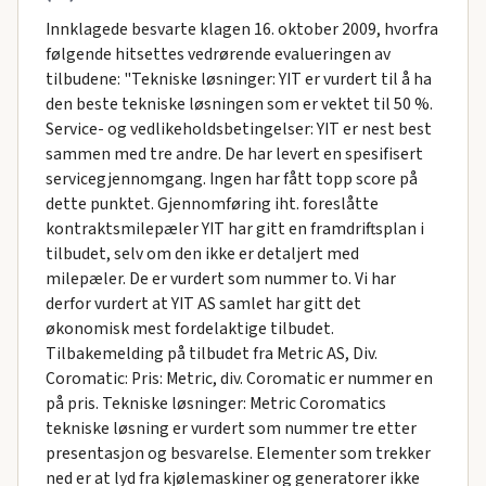
Innklagede besvarte klagen 16. oktober 2009, hvorfra
følgende hitsettes vedrørende evalueringen av
tilbudene: "Tekniske løsninger: YIT er vurdert til å ha
den beste tekniske løsningen som er vektet til 50 %.
Service- og vedlikeholdsbetingelser: YIT er nest best
sammen med tre andre. De har levert en spesifisert
servicegjennomgang. Ingen har fått topp score på
dette punktet. Gjennomføring iht. foreslåtte
kontraktsmilepæler YIT har gitt en framdriftsplan i
tilbudet, selv om den ikke er detaljert med
milepæler. De er vurdert som nummer to. Vi har
derfor vurdert at YIT AS samlet har gitt det
økonomisk mest fordelaktige tilbudet.
Tilbakemelding på tilbudet fra Metric AS, Div.
Coromatic: Pris: Metric, div. Coromatic er nummer en
på pris. Tekniske løsninger: Metric Coromatics
tekniske løsning er vurdert som nummer tre etter
presentasjon og besvarelse. Elementer som trekker
ned er at lyd fra kjølemaskiner og generatorer ikke