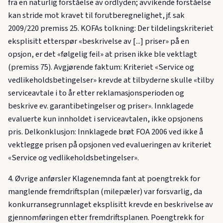
fra en naturlig forståelse av ordlyden; avvikende forståelse
kan stride mot kravet til forutberegnelighet, jf. sak
2009/220 premiss 25. KOFAs tolkning: Der tildelingskriteriet
eksplisitt etterspør «beskrivelse av [...] priser» på en
opsjon, er det «følgelig feil» at prisen ikke ble vektlagt
(premiss 75). Avgjørende faktum: Kriteriet «Service og
vedlikeholdsbetingelser» krevde at tilbyderne skulle «tilby
serviceavtale i to år etter reklamasjonsperioden og
beskrive ev. garantibetingelser og priser». Innklagede
evaluerte kun innholdet i serviceavtalen, ikke opsjonens
pris. Delkonklusjon: Innklagede brøt FOA 2006 ved ikke å
vektlegge prisen på opsjonen ved evalueringen av kriteriet
«Service og vedlikeholdsbetingelser».
4. Øvrige anførsler Klagenemnda fant at poengtrekk for
manglende fremdriftsplan (milepæler) var forsvarlig, da
konkurransegrunnlaget eksplisitt krevde en beskrivelse av
gjennomføringen etter fremdriftsplanen. Poengtrekk for