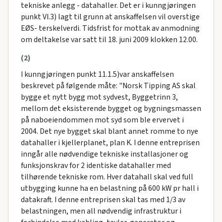
tekniske anlegg - datahaller. Det er i kunngjøringen
punkt VI.3) lagt til grunn at anskaffelsen vil overstige
EØS- terskelverdi. Tidsfrist for mottak av anmodning
om deltakelse var satt til 18. juni 2009 klokken 12.00.
(2)
I kunngjøringen punkt 11.1.5)var anskaffelsen
beskrevet på følgende måte: "Norsk Tipping AS skal
bygge et nytt bygg mot sydvest, Byggetrinn 3,
mellom det eksisterende bygget og bygningsmassen
på naboeiendommen mot syd som ble ervervet i
2004. Det nye bygget skal blant annet romme to nye
datahaller i kjellerplanet, plan K. I denne entreprisen
inngår alle nødvendige tekniske installasjoner og
funksjonskrav for 2 identiske datahaller med
tilhørende tekniske rom. Hver datahall skal ved full
utbygging kunne ha en belastning på 600 kW pr hall i
datakraft. I denne entreprisen skal tas med 1/3 av
belastningen, men all nødvendig infrastruktur i