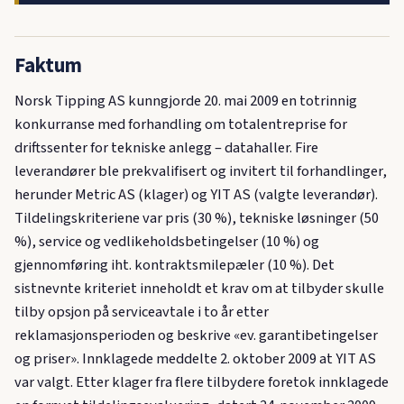
Faktum
Norsk Tipping AS kunngjorde 20. mai 2009 en totrinnig
konkurranse med forhandling om totalentreprise for
driftssenter for tekniske anlegg – datahaller. Fire
leverandører ble prekvalifisert og invitert til forhandlinger,
herunder Metric AS (klager) og YIT AS (valgte leverandør).
Tildelingskriteriene var pris (30 %), tekniske løsninger (50
%), service og vedlikeholdsbetingelser (10 %) og
gjennomføring iht. kontraktsmilepæler (10 %). Det
sistnevnte kriteriet inneholdt et krav om at tilbyder skulle
tilby opsjon på serviceavtale i to år etter
reklamasjonsperioden og beskrive «ev. garantibetingelser
og priser». Innklagede meddelte 2. oktober 2009 at YIT AS
var valgt. Etter klager fra flere tilbydere foretok innklagede