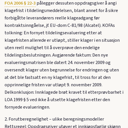
FOA 2006 § 22-3
pålegger dessuten oppdragsgiver å angi
klagefrist i tildelingsmeddelelsen, blant annet for å sikre
forbigåtte leverandørers reelle klageadgang før
kontraktsinngåelse, jf. EU-dom C-81/98 (Alcatel). KOFAs
tolkning: En fornyet tildelingsevaluering etter at
klagefristen allerede er utløpt, stiller klager i en situasjon
uten reell mulighet til å overprøve den endelige
tildelingsbeslutningen. Avgjørende faktum: Den nye
evalueringsmatrisen ble datert 24. november 2009 og
oversendt klager uten begrunnelse for endringen og uten
at det ble fastsatt en ny klagefrist, til tross for at den
opprinnelige fristen var utløpt 9. november 2009.
Delkonklusjon: Innklagede brøt kravet til etterprøvbarhet i
LOA 1999 § 5 ved ikke å utsette klagefristen etter den
fornyede evalueringen.
2. Forutberegnelighet – ulike beregningsmodeller
Rettsregel: Oppdragsgiver utøver et innkjøpsfaglig skjønn