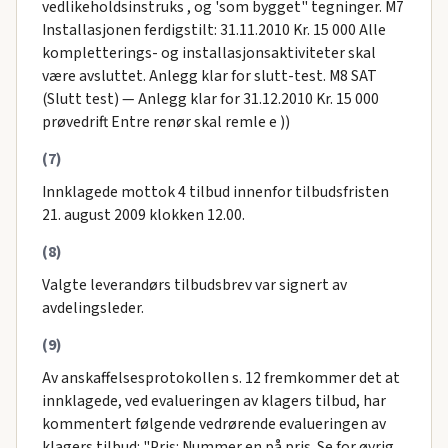
vedlikeholdsinstruks , og 'som bygget" tegninger. M7
Installasjonen ferdigstilt: 31.11.2010 Kr. 15 000 Alle
kompletterings- og installasjonsaktiviteter skal
være avsluttet. Anlegg klar for slutt-test. M8 SAT
(Slutt test) — Anlegg klar for 31.12.2010 Kr. 15 000
prøvedrift Entre renør skal remle e ))
(7)
Innklagede mottok 4 tilbud innenfor tilbudsfristen
21. august 2009 klokken 12.00.
(8)
Valgte leverandørs tilbudsbrev var signert av
avdelingsleder.
(9)
Av anskaffelsesprotokollen s. 12 fremkommer det at
innklagede, ved evalueringen av klagers tilbud, har
kommentert følgende vedrørende evalueringen av
klagers tilbud: "Pris: Nummer en på pris. Se for øvrig