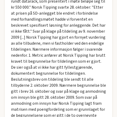
rundt datarack, som presentert i møte beløpe seg til
kr 550 000." Norsk Tipping svarte 28. oktober: "Etter
at prisen på SD-anlegget ble endret i forbindelse
med forhandlingsmøtet hadde vi forventet en
beskrevet spesifisert løsning for anleggende. Det har
vi ikke fått." Svar på klage på tildeling av 9. november
2009 [...] Norsk Tipping har gjort en fornyet vurdering
av alle tilbudene, men vi fastholder ved den endelige
tildelingen. Nærmere informasjon følger i svarende
nedenfor. 1. Metric anfører at Norsk Tipping har brutt
kravet til begrunnelse for tildelingen som er gjort.
De sier også at vi ikke har gitt fyllestgjørende,
dokumentert begrunnelse for tildelingen.
Beslutningsbrev om tildeling ble sendt til alle
tilbyderne 2. oktober 2009. Nærmere begrunnelse ble
gitt i brev 16. oktober og svar på klage og anmodning
om innsyn ble gitt 28. oktober 2009. Som svar på
anmodning om innsyn har Norsk Tipping lagt fram
matrisen med poengfordeling som er grunnlaget for
de begrunnelsene som er gitt i de to overnevnte