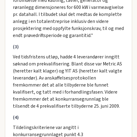
forbindelse med kabling, tavler, generator og
røranlegg dimensjoneres for 600 kW i varmeavgivelse
pr. datahall. I tilbudet skal det medtas de komplette
anlegg i en totalentreprise inklusiv den videre
prosjektering med oppfylte funksjonskrav, til og med
endt prøvedriftsperiode og garantitid."
(3)
Ved tidsfristens utløp, hadde 4 leverandører inngitt
søknad om prekvalifisering. Blant disse var Metric AS
(heretter kalt klager) og YIT AS (heretter kalt valgte
leverandør). Av anskaffelsesprotokollen
fremkommer det at alle tilbyderne ble funnet
kvalifisert, og tatt med i forhandlingsfasen. Videre
fremkommer det at konkurransegrunnlag ble
tilsendt de 4 prekvalifiserte tilbyderne 25. juni 2009.
(4)
Tildelingskriteriene var angitt i
konkurransegrunnlaget punkt 4.3