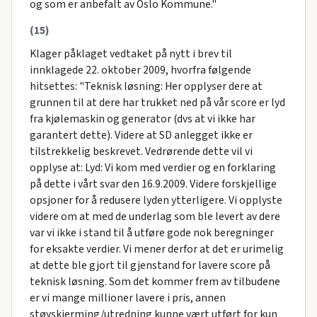
og som er anbefalt av Oslo Kommune."
(15)
Klager påklaget vedtaket på nytt i brev til
innklagede 22. oktober 2009, hvorfra følgende
hitsettes: "Teknisk løsning: Her opplyser dere at
grunnen til at dere har trukket ned på vår score er lyd
fra kjølemaskin og generator (dvs at vi ikke har
garantert dette). Videre at SD anlegget ikke er
tilstrekkelig beskrevet. Vedrørende dette vil vi
opplyse at: Lyd: Vi kom med verdier og en forklaring
på dette i vårt svar den 16.9.2009. Videre forskjellige
opsjoner for å redusere lyden ytterligere. Vi opplyste
videre om at med de underlag som ble levert av dere
var vi ikke i stand til å utføre gode nok beregninger
for eksakte verdier. Vi mener derfor at det er urimelig
at dette ble gjort til gjenstand for lavere score på
teknisk løsning. Som det kommer frem av tilbudene
er vi mange millioner lavere i pris, annen
støyskjerming/utredning kunne vært utført for kun