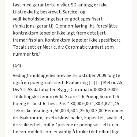
løst med garanterte nivåer. SD-anlegg er ikke
tilstrekkelig beskrevet. Service- og
vedlikeholdsbetingelser er godt spesifisert
(funksjons-garanti). Gjennomføring iht. foreslåtte
kontraktsmilepæler Ikke lagt frem detaljert
framdriftsplan. Kontraktsmilepæler ikke spesifisert.
Totalt sett er Metric, div. Coromatic vurdert som
nummer tre."
(14)
Vedlagt innklagedes brev av 16. oktober 2009 fulgte
også en poengmatrise: ll Evaluering [...] [...] Metric AS,
Div YIT AS datahaller. Bygg- Coromatic 00080-2009
Tildelingskriterium Vekt Score 1-6 Poeng Score 1-6
Poeng 6=best 6=best Pris * 30,00 6,00 1,80 4,82 1,45
Tekniske løsninger; 50,00 4,50 2,25 6,00 3,00 Herunder
driftsøkonomi, levetidskostnader, kapasitet, kvalitet,
dri ssikkerhet, mil'ø *prisene er poengsatt etter en
lineær modell som er vanlig å bruke i det offentlige