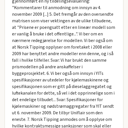
gjennomført en ny tildelingsevaluering:
"Kommentarer til anmodning om innsyn av 4.
november 2009 [...] 5. Det fremgår av den oversendte
matrisen som viser vektingen av de ulike tilbudene,
at "Prisene er poengsatt etter en lineær modell som
er vanlig å bruke i det offentlige...". Vi ber om en
nærmere redegjørelse for modellen. Vi ber også om
at Norsk Tipping opplyser om foretaket i 2008 eller
2009 har benyttet andre modeller enn denne, og i så
fall i hvilke tilfeller. Svar: Vi har brukt den samme
prismodellen på andre anskaffelser i
byggeprosjektet. 6. Vi ber også om innsyn i YITs
spesifikasjoner av utedeler for kjølemaskinene og
spesifikasjonen som er gitt på dieselaggregatet og
luftekanalen for dette, så vel i det opprinnelige som i
det endelige tilbudet... Svar: Spesifikasjoner for
kjølemaskiner og nødstrømaggregater fra YIT sendt
ut 6. november 2009. De tilbyr Uniflair som den
eneste. 7. Norsk Tipping anmodes om å opplyse om
hvilke kontraktsmessige sanksjoner som skal eller