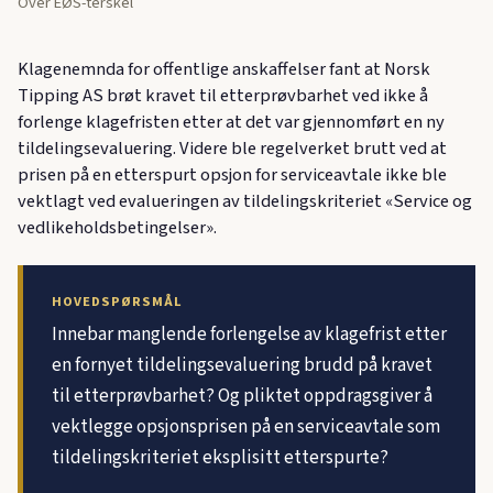
Over EØS-terskel
Klagenemnda for offentlige anskaffelser fant at Norsk
Tipping AS brøt kravet til etterprøvbarhet ved ikke å
forlenge klagefristen etter at det var gjennomført en ny
tildelingsevaluering. Videre ble regelverket brutt ved at
prisen på en etterspurt opsjon for serviceavtale ikke ble
vektlagt ved evalueringen av tildelingskriteriet «Service og
vedlikeholdsbetingelser».
HOVEDSPØRSMÅL
Innebar manglende forlengelse av klagefrist etter
en fornyet tildelingsevaluering brudd på kravet
til etterprøvbarhet? Og pliktet oppdragsgiver å
vektlegge opsjonsprisen på en serviceavtale som
tildelingskriteriet eksplisitt etterspurte?