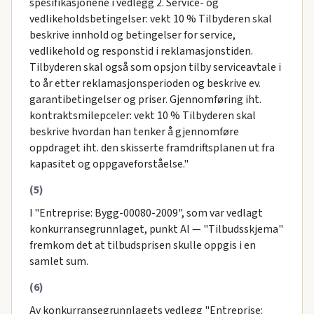
spesifikasjonene i vedlegg 2. Service- og
vedlikeholdsbetingelser: vekt 10 % Tilbyderen skal
beskrive innhold og betingelser for service,
vedlikehold og responstid i reklamasjonstiden.
Tilbyderen skal også som opsjon tilby serviceavtale i
to år etter reklamasjonsperioden og beskrive ev.
garantibetingelser og priser. Gjennomføring iht.
kontraktsmilepceler: vekt 10 % Tilbyderen skal
beskrive hvordan han tenker å gjennomføre
oppdraget iht. den skisserte framdriftsplanen ut fra
kapasitet og oppgaveforståelse."
(5)
I "Entreprise: Bygg-00080-2009", som var vedlagt
konkurransegrunnlaget, punkt Al — "Tilbudsskjema"
fremkom det at tilbudsprisen skulle oppgis i en
samlet sum.
(6)
Av konkurransegrunnlagets vedlegg "Entreprise: