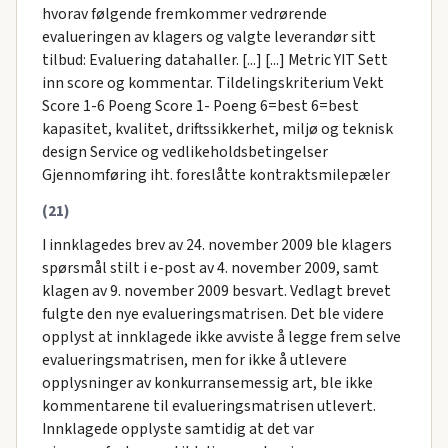
hvorav følgende fremkommer vedrørende
evalueringen av klagers og valgte leverandør sitt
tilbud: Evaluering datahaller. [...] [...] Metric YIT Sett
inn score og kommentar. Tildelingskriterium Vekt
Score 1-6 Poeng Score 1- Poeng 6=best 6=best
kapasitet, kvalitet, driftssikkerhet, miljø og teknisk
design Service og vedlikeholdsbetingelser
Gjennomføring iht. foreslåtte kontraktsmilepæler
(21)
I innklagedes brev av 24. november 2009 ble klagers
spørsmål stilt i e-post av 4. november 2009, samt
klagen av 9. november 2009 besvart. Vedlagt brevet
fulgte den nye evalueringsmatrisen. Det ble videre
opplyst at innklagede ikke avviste å legge frem selve
evalueringsmatrisen, men for ikke å utlevere
opplysninger av konkurransemessig art, ble ikke
kommentarene til evalueringsmatrisen utlevert.
Innklagede opplyste samtidig at det var