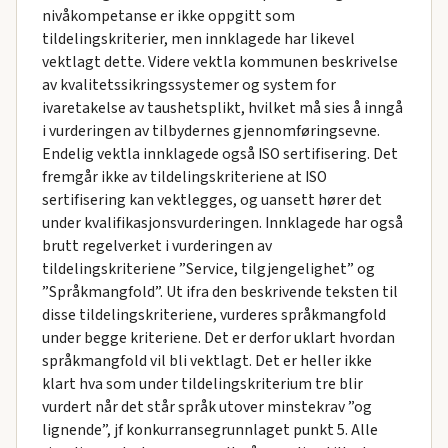
nivåkompetanse er ikke oppgitt som
tildelingskriterier, men innklagede har likevel
vektlagt dette. Videre vektla kommunen beskrivelse
av kvalitetssikringssystemer og system for
ivaretakelse av taushetsplikt, hvilket må sies å inngå
i vurderingen av tilbydernes gjennomføringsevne.
Endelig vektla innklagede også ISO sertifisering. Det
fremgår ikke av tildelingskriteriene at ISO
sertifisering kan vektlegges, og uansett hører det
under kvalifikasjonsvurderingen. Innklagede har også
brutt regelverket i vurderingen av
tildelingskriteriene ”Service, tilgjengelighet” og
”Språkmangfold”. Ut ifra den beskrivende teksten til
disse tildelingskriteriene, vurderes språkmangfold
under begge kriteriene. Det er derfor uklart hvordan
språkmangfold vil bli vektlagt. Det er heller ikke
klart hva som under tildelingskriterium tre blir
vurdert når det står språk utover minstekrav ”og
lignende”, jf konkurransegrunnlaget punkt 5. Alle