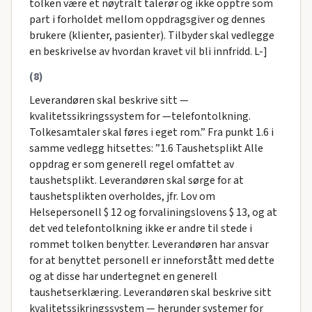
tolken være et nøytralt talerør og ikke opptre som
part i forholdet mellom oppdragsgiver og dennes
brukere (klienter, pasienter). Tilbyder skal vedlegge
en beskrivelse av hvordan kravet vil bli innfridd. L-]
(8)
Leverandøren skal beskrive sitt —
kvalitetssikringssystem for —telefontolkning.
Tolkesamtaler skal føres i eget rom.” Fra punkt 1.6 i
samme vedlegg hitsettes: ”1.6 Taushetsplikt Alle
oppdrag er som generell regel omfattet av
taushetsplikt. Leverandøren skal sørge for at
taushetsplikten overholdes, jfr. Lov om
Helsepersonell $ 12 og forvaliningslovens $ 13, og at
det ved telefontolkning ikke er andre til stede i
rommet tolken benytter. Leverandøren har ansvar
for at benyttet personell er inneforstått med dette
og at disse har undertegnet en generell
taushetserklæring. Leverandøren skal beskrive sitt
kvalitetssikringssystem — herunder systemer for