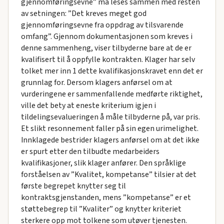
gjennomføringsevne” må leses sammen med resten
av setningen: ”Det kreves meget god
gjennomføringsevne fra oppdrag av tilsvarende
omfang”. Gjennom dokumentasjonen som kreves i
denne sammenheng, viser tilbyderne bare at de er
kvalifisert til å oppfylle kontrakten. Klager har selv
tolket mer inn 1 dette kvalifikasjonskravet enn det er
grunnlag for. Dersom klagers anførsel om at
vurderingene er sammenfallende medførte riktighet,
ville det bety at eneste kriterium igjen i
tildelingsevalueringen å måle tilbyderne på, var pris.
Et slikt resonnement faller på sin egen urimelighet.
Innklagede bestrider klagers anførsel om at det ikke
er spurt etter den tilbudte medarbeiders
kvalifikasjoner, slik klager anfører. Den språklige
forståelsen av ”Kvalitet, kompetanse” tilsier at det
første begrepet knytter seg til
kontraktsgjenstanden, mens ”kompetanse” er et
støttebegrep til ”Kvaliter” og knytter kriteriet
sterkere opp mot tolkene som utøver tjenesten.