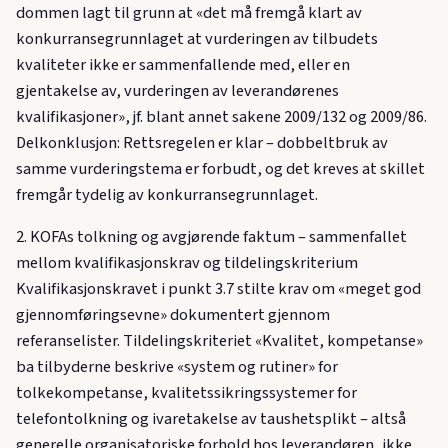
dommen lagt til grunn at «det må fremgå klart av
konkurransegrunnlaget at vurderingen av tilbudets
kvaliteter ikke er sammenfallende med, eller en
gjentakelse av, vurderingen av leverandørenes
kvalifikasjoner», jf. blant annet sakene 2009/132 og 2009/86.
Delkonklusjon: Rettsregelen er klar – dobbeltbruk av
samme vurderingstema er forbudt, og det kreves at skillet
fremgår tydelig av konkurransegrunnlaget.
2. KOFAs tolkning og avgjørende faktum – sammenfallet
mellom kvalifikasjonskrav og tildelingskriterium
Kvalifikasjonskravet i punkt 3.7 stilte krav om «meget god
gjennomføringsevne» dokumentert gjennom
referanselister. Tildelingskriteriet «Kvalitet, kompetanse»
ba tilbyderne beskrive «system og rutiner» for
tolkekompetanse, kvalitetssikringssystemer for
telefontolkning og ivaretakelse av taushetsplikt – altså
generelle organisatoriske forhold hos leverandøren, ikke