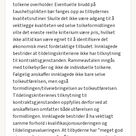
tolkene overholder. Eventuelle brudd på
taushetsplikten bør fanges opp av tilbydernes
kvalitetsrutiner. Skulle det ikke være adgang til å
vektlegge kvaliteten ved selve tolkeformidlingen
ville det eneste reelle kriterium være pris, hvilket
ikke alltid kan være egnet til å identifisere det
økonomisk mest fordelaktige tilbudet. Innklagede
bestrider at tildelingskriteriene ikke har tilknytning
til kontraktsgjenstanden. Rammeavtalen inngås
med tolkebyråer og ikke de individuelle tolkene.
Følgelig anskaffer innklagede ikke bare selve
tolkeutførelsen, men også
formidlingen/tilveiebringelsen av tolkeutførelsen.
Tildelingskriterienes tilknytning til
kontraktsgjenstanden oppfylles derfor ved at
anskaffelsen omfatter både utførelsen og
formidlingen. Innklagede bestrider å ha vektlagt
samme forhold i kvalifikasjonsvurderingen og
tildelingsevalueringen. At tilbyderne har ”meget god