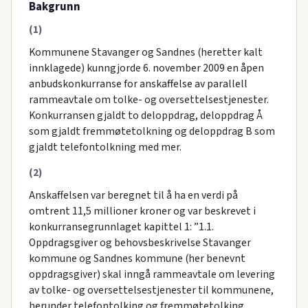
Bakgrunn
(1)
Kommunene Stavanger og Sandnes (heretter kalt
innklagede) kunngjorde 6. november 2009 en åpen
anbudskonkurranse for anskaffelse av parallell
rammeavtale om tolke- og oversettelsestjenester.
Konkurransen gjaldt to deloppdrag, deloppdrag Å
som gjaldt fremmøtetolkning og deloppdrag B som
gjaldt telefontolkning med mer.
(2)
Anskaffelsen var beregnet til å ha en verdi på
omtrent 11,5 millioner kroner og var beskrevet i
konkurransegrunnlaget kapittel 1: ”1.1.
Oppdragsgiver og behovsbeskrivelse Stavanger
kommune og Sandnes kommune (her benevnt
oppdragsgiver) skal inngå rammeavtale om levering
av tolke- og oversettelsestjenester til kommunene,
herunder telefontolking og fremmøtetolking.