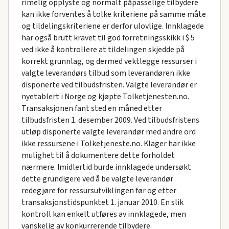
rimelig opplyste og normalt påpasselige tilbydere
kan ikke forventes å tolke kriteriene på samme måte
og tildelingskriteriene er derfor ulovlige. Innklagede
har også brutt kravet til god forretningsskikk i $ 5
ved ikke å kontrollere at tildelingen skjedde på
korrekt grunnlag, og dermed vektlegge ressurser i
valgte leverandørs tilbud som leverandøren ikke
disponerte ved tilbudsfristen. Valgte leverandør er
nyetablert i Norge og kjøpte Tolketjenesten.no.
Transaksjonen fant sted en måned etter
tilbudsfristen 1. desember 2009. Ved tilbudsfristens
utløp disponerte valgte leverandør med andre ord
ikke ressursene i Tolketjeneste.no. Klager har ikke
mulighet til å dokumentere dette forholdet
nærmere. Imidlertid burde innklagede undersøkt
dette grundigere ved å be valgte leverandør
redegjøre for ressursutviklingen før og etter
transaksjonstidspunktet 1. januar 2010. En slik
kontroll kan enkelt utføres av innklagede, men
vanskelig av konkurrerende tilbydere.