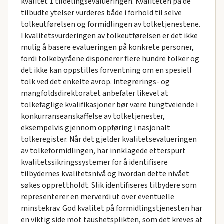
kvalitet 1 tildelingsevalueringen. Kvaliteten på de
tilbudte ytelser vurderes både i forhold til selve
tolkeutførelsen og formidlingen av tolketjenestene.
I kvalitetsvurderingen av tolkeutførelsen er det ikke
mulig å basere evalueringen på konkrete personer,
fordi tolkebyråene disponerer flere hundre tolker og
det ikke kan oppstilles forventning om en spesiell
tolk ved det enkelte avrop. Integrerings- og
mangfoldsdirektoratet anbefaler likevel at
tolkefaglige kvalifikasjoner bør være tungtveiende i
konkurranseanskaffelse av tolketjenester,
eksempelvis gjennom oppføring i nasjonalt
tolkeregister. Når det gjelder kvalitetsevalueringen
av tolkeformidlingen, har innklagede etterspurt
kvalitetssikringssystemer for å identifisere
tilbydernes kvalitetsnivå og hvordan dette nivået
søkes opprettholdt. Slik identifiseres tilbydere som
representerer en merverdi ut over eventuelle
minstekrav. God kvalitet på formidlingstjenesten har
en viktig side mot taushetsplikten, som det kreves at