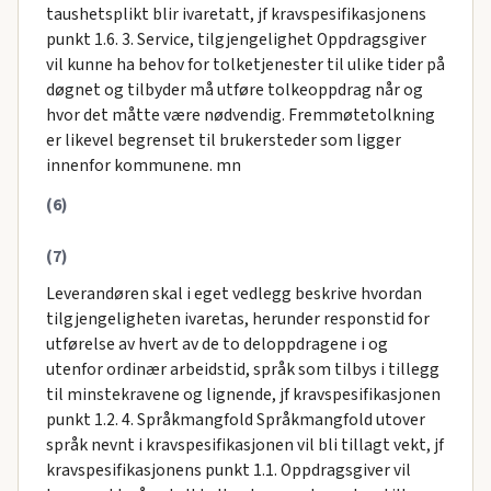
taushetsplikt blir ivaretatt, jf kravspesifikasjonens
punkt 1.6. 3. Service, tilgjengelighet Oppdragsgiver
vil kunne ha behov for tolketjenester til ulike tider på
døgnet og tilbyder må utføre tolkeoppdrag når og
hvor det måtte være nødvendig. Fremmøtetolkning
er likevel begrenset til brukersteder som ligger
innenfor kommunene. mn
(6)
(7)
Leverandøren skal i eget vedlegg beskrive hvordan
tilgjengeligheten ivaretas, herunder responstid for
utførelse av hvert av de to deloppdragene i og
utenfor ordinær arbeidstid, språk som tilbys i tillegg
til minstekravene og lignende, jf kravspesifikasjonen
punkt 1.2. 4. Språkmangfold Språkmangfold utover
språk nevnt i kravspesifikasjonen vil bli tillagt vekt, jf
kravspesifikasjonens punkt 1.1. Oppdragsgiver vil