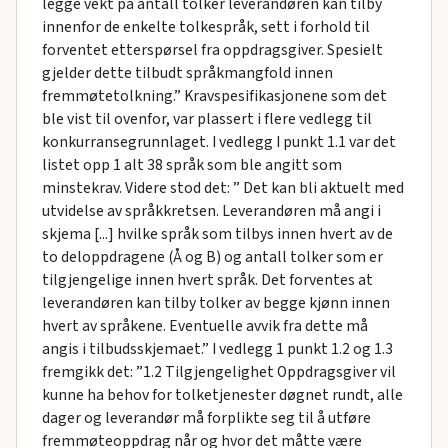
legge vekt på antall tolker leverandøren kan tilby
innenfor de enkelte tolkespråk, sett i forhold til
forventet etterspørsel fra oppdragsgiver. Spesielt
gjelder dette tilbudt språkmangfold innen
fremmøtetolkning.” Kravspesifikasjonene som det
ble vist til ovenfor, var plassert i flere vedlegg til
konkurransegrunnlaget. I vedlegg I punkt 1.1 var det
listet opp 1 alt 38 språk som ble angitt som
minstekrav. Videre stod det: ” Det kan bli aktuelt med
utvidelse av språkkretsen. Leverandøren må angi i
skjema [...] hvilke språk som tilbys innen hvert av de
to deloppdragene (Å og B) og antall tolker som er
tilgjengelige innen hvert språk. Det forventes at
leverandøren kan tilby tolker av begge kjønn innen
hvert av språkene. Eventuelle avvik fra dette må
angis i tilbudsskjemaet.” I vedlegg 1 punkt 1.2 og 1.3
fremgikk det: ”1.2 Tilgjengelighet Oppdragsgiver vil
kunne ha behov for tolketjenester døgnet rundt, alle
dager og leverandør må forplikte seg til å utføre
fremmøteoppdrag når og hvor det måtte være