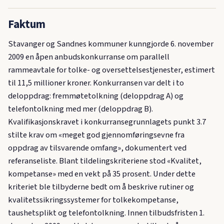
Faktum
Stavanger og Sandnes kommuner kunngjorde 6. november
2009 en åpen anbudskonkurranse om parallell
rammeavtale for tolke- og oversettelsestjenester, estimert
til 11,5 millioner kroner. Konkurransen var delt i to
deloppdrag: fremmøtetolkning (deloppdrag A) og
telefontolkning med mer (deloppdrag B).
Kvalifikasjonskravet i konkurransegrunnlagets punkt 3.7
stilte krav om «meget god gjennomføringsevne fra
oppdrag av tilsvarende omfang», dokumentert ved
referanseliste. Blant tildelingskriteriene stod «Kvalitet,
kompetanse» med en vekt på 35 prosent. Under dette
kriteriet ble tilbyderne bedt om å beskrive rutiner og
kvalitetssikringssystemer for tolkekompetanse,
taushetsplikt og telefontolkning. Innen tilbudsfristen 1.