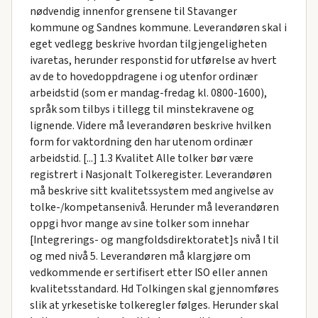
nødvendig innenfor grensene til Stavanger
kommune og Sandnes kommune. Leverandøren skal i
eget vedlegg beskrive hvordan tilgjengeligheten
ivaretas, herunder responstid for utførelse av hvert
av de to hovedoppdragene i og utenfor ordinær
arbeidstid (som er mandag-fredag kl. 0800-1600),
språk som tilbys i tillegg til minstekravene og
lignende. Videre må leverandøren beskrive hvilken
form for vaktordning den har utenom ordinær
arbeidstid. [...] 1.3 Kvalitet Alle tolker bør være
registrert i Nasjonalt Tolkeregister. Leverandøren
må beskrive sitt kvalitetssystem med angivelse av
tolke-/kompetansenivå. Herunder må leverandøren
oppgi hvor mange av sine tolker som innehar
[Integrerings- og mangfoldsdirektoratet]s nivå I til
og med nivå 5. Leverandøren må klargjøre om
vedkommende er sertifisert etter ISO eller annen
kvalitetsstandard. Hd Tolkingen skal gjennomføres
slik at yrkesetiske tolkeregler følges. Herunder skal