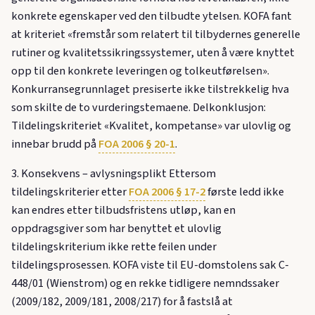
konkrete egenskaper ved den tilbudte ytelsen. KOFA fant
at kriteriet «fremstår som relatert til tilbydernes generelle
rutiner og kvalitetssikringssystemer, uten å være knyttet
opp til den konkrete leveringen og tolkeutførelsen».
Konkurransegrunnlaget presiserte ikke tilstrekkelig hva
som skilte de to vurderingstemaene. Delkonklusjon:
Tildelingskriteriet «Kvalitet, kompetanse» var ulovlig og
innebar brudd på
FOA 2006 § 20-1
.
3. Konsekvens – avlysningsplikt Ettersom
tildelingskriterier etter
FOA 2006 § 17-2
første ledd ikke
kan endres etter tilbudsfristens utløp, kan en
oppdragsgiver som har benyttet et ulovlig
tildelingskriterium ikke rette feilen under
tildelingsprosessen. KOFA viste til EU-domstolens sak C-
448/01 (Wienstrom) og en rekke tidligere nemndssaker
(2009/182, 2009/181, 2008/217) for å fastslå at