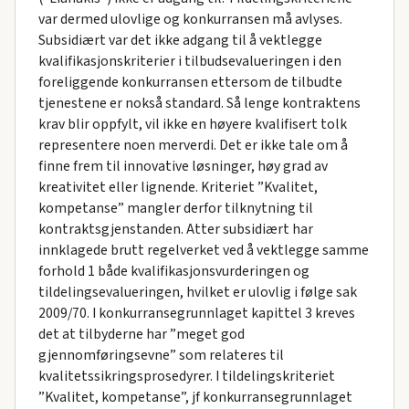
var dermed ulovlige og konkurransen må avlyses.
Subsidiært var det ikke adgang til å vektlegge
kvalifikasjonskriterier i tilbudsevalueringen i den
foreliggende konkurransen ettersom de tilbudte
tjenestene er nokså standard. Så lenge kontraktens
krav blir oppfylt, vil ikke en høyere kvalifisert tolk
representere noen merverdi. Det er ikke tale om å
finne frem til innovative løsninger, høy grad av
kreativitet eller lignende. Kriteriet ”Kvalitet,
kompetanse” mangler derfor tilknytning til
kontraktsgjenstanden. Atter subsidiært har
innklagede brutt regelverket ved å vektlegge samme
forhold 1 både kvalifikasjonsvurderingen og
tildelingsevalueringen, hvilket er ulovlig i følge sak
2009/70. I konkurransegrunnlaget kapittel 3 kreves
det at tilbyderne har ”meget god
gjennomføringsevne” som relateres til
kvalitetssikringsprosedyrer. I tildelingskriteriet
”Kvalitet, kompetanse”, jf konkurransegrunnlaget