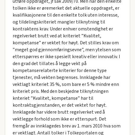
utføre oppdraget, jf sak 2009/70. Men når den enkelte
tolken ikke er øremerket det aktuelle oppdraget, er
kvalifikasjonene til den enkelte tolk uten interesse,
og tildelingskriteriet mangler tilknytning til
kontraktens krav. Under enhver omstendighet er
regelverket brutt ved at kriteriet ”Kvalitet,
kompetanse” er vektet for høyt. Det stilles krav om
”meget god gjennomføringsevne”, men ytelsen som
etterspørres er ikke spesielt kreativ eller innovativ. I
den grad det tillates å legge vekt på
kompetanserelaterte kriterier for denne type
tjenester, må vekten begrenses. Innklagede har
vektlagt kriteriet 35 %, som bare er 5 % mindre enn
kriteriet pris. Med den beskjedne tilknytningen
knteriet ”Kvalitet, kompetanse” har til
kontraktsgjenstanden, er det vektet for høyt.
Innklagede har videre brutt regelverket ved å
vektlegge forhold som ikke er etterspurt. Det
fremgår av innklagedes brev av 1. mars 2010 hva som
er vektlagt. Antall tolker i Tolkeportalen og