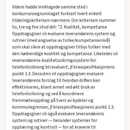
Videre hadde innklagede samme sted i
konkurransegrunnlaget forklart hvert enkelt
tildelingskriterium nærmere. Om kriterium nummer
to, tre og fire stod det: ”2. Kvalitet, kompetanse
Oppdragsgiver vil evaluere leverandørens system og
rutiner (med angivelse av tolke/kompetansenivå)
som skal sikre at oppdragsgiver tilbys tolker med
den nødvendige kvalitet og kompetanse. Likeledes vil
leverandørens kvalitetssikringssystem for
telefontolkning bli evaluert, jf kravspesifikasjonens
punkt 1.3. Dessuten vil oppdragsgiver evaluere
leverandørens forslag til hvordan driften kan
effektiviseres, blant annet ved økt bruk av
telefontolkning og ved å koordinere
fremmøteoppdrag på tvers av bydeler og
kommunegrenser, jf kravspesifikasjonens punkt 1.3.
Oppdragsgiver vil også evaluere leverandørens
system og rutiner — herunder systemer for
opplæring og kontroll — for at kravene til