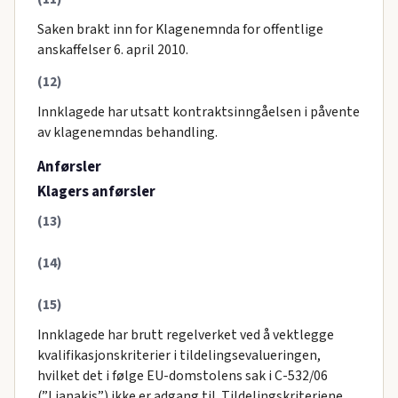
Saken brakt inn for Klagenemnda for offentlige
anskaffelser 6. april 2010.
(12)
Innklagede har utsatt kontraktsinngåelsen i påvente
av klagenemndas behandling.
Anførsler
Klagers anførsler
(13)
(14)
(15)
Innklagede har brutt regelverket ved å vektlegge
kvalifikasjonskriterier i tildelingsevalueringen,
hvilket det i følge EU-domstolens sak i C-532/06
(”Lianakis”) ikke er adgang til. Tildelingskriteriene