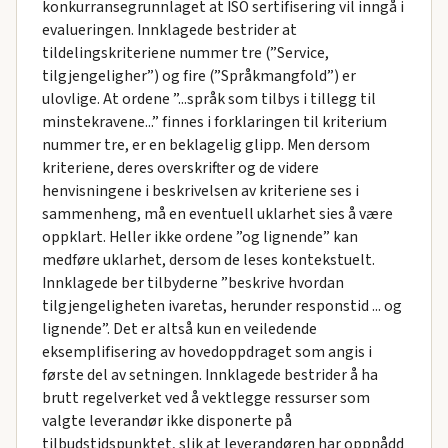
konkurransegrunnlaget at ISO sertifisering vil inngå i
evalueringen. Innklagede bestrider at
tildelingskriteriene nummer tre (”Service,
tilgjengeligher”) og fire (”Språkmangfold”) er
ulovlige. At ordene ”...språk som tilbys i tillegg til
minstekravene...” finnes i forklaringen til kriterium
nummer tre, er en beklagelig glipp. Men dersom
kriteriene, deres overskrifter og de videre
henvisningene i beskrivelsen av kriteriene ses i
sammenheng, må en eventuell uklarhet sies å være
oppklart. Heller ikke ordene ”og lignende” kan
medføre uklarhet, dersom de leses kontekstuelt.
Innklagede ber tilbyderne ”beskrive hvordan
tilgjengeligheten ivaretas, herunder responstid ... og
lignende”. Det er altså kun en veiledende
eksemplifisering av hovedoppdraget som angis i
første del av setningen. Innklagede bestrider å ha
brutt regelverket ved å vektlegge ressurser som
valgte leverandør ikke disponerte på
tilbudstidspunktet, slik at leverandøren har oppnådd