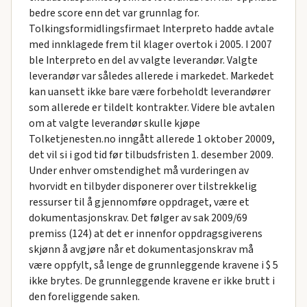
bedre score enn det var grunnlag for.
Tolkingsformidlingsfirmaet Interpreto hadde avtale
med innklagede frem til klager overtok i 2005. I 2007
ble Interpreto en del av valgte leverandør. Valgte
leverandør var således allerede i markedet. Markedet
kan uansett ikke bare være forbeholdt leverandører
som allerede er tildelt kontrakter. Videre ble avtalen
om at valgte leverandør skulle kjøpe
Tolketjenesten.no inngått allerede 1 oktober 20009,
det vil si i god tid før tilbudsfristen 1. desember 2009.
Under enhver omstendighet må vurderingen av
hvorvidt en tilbyder disponerer over tilstrekkelig
ressurser til å gjennomføre oppdraget, være et
dokumentasjonskrav. Det følger av sak 2009/69
premiss (124) at det er innenfor oppdragsgiverens
skjønn å avgjøre når et dokumentasjonskrav må
være oppfylt, så lenge de grunnleggende kravene i $ 5
ikke brytes. De grunnleggende kravene er ikke brutt i
den foreliggende saken.