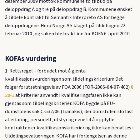
desember 2009 mottok kommunene to tilbud på
deloppdrag A og tre på deloppdrag B. Kommunene ønsket
å tildele kontrakt til Semantix Interpreto AS for begge
deloppdragene. Hero Norge AS klaget på tildelingen 22.
februar 2010, og saken ble brakt inn for KOFA 6. april 2010.
KOFAs vurdering
1. Rettsregel – forbudet mot å gjenta
kvalifikasjonsvurderingen som tildelingskriterium Det
følger forutsetningsvis av FOA 2006 (FOR-2006-04-07-402)
§
20-1
at kriterier anvendt i kvalifiseringsfasen ikke kan
gjentas som tildelingskriterier. KOFA bygde på EU-
domstolens sak C-532/06 (Lianakis), der domstolen slo fast
at erfaring, personell, utstyr og evne til å oppfylle
kontrakten er kvalifikasjonskriterier og ikke kan benyttes i
tildelingsevalueringen. KOFA har i forlengelsen av denne