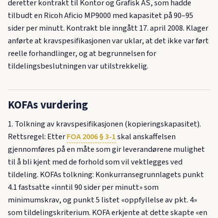
deretter kontrakt til Kontor og Grafisk AS, som hadde
tilbudt en Ricoh Aficio MP9000 med kapasitet på 90–95
sider per minutt. Kontrakt ble inngått 17. april 2008. Klager
anførte at kravspesifikasjonen var uklar, at det ikke var ført
reelle forhandlinger, og at begrunnelsen for
tildelingsbeslutningen var utilstrekkelig.
KOFAs vurdering
1. Tolkning av kravspesifikasjonen (kopieringskapasitet).
Rettsregel: Etter
FOA 2006 § 3-1
skal anskaffelsen
gjennomføres på en måte som gir leverandørene mulighet
til å bli kjent med de forhold som vil vektlegges ved
tildeling. KOFAs tolkning: Konkurransegrunnlagets punkt
4.1 fastsatte «inntil 90 sider per minutt» som
minimumskrav, og punkt 5 listet «oppfyllelse av pkt. 4»
som tildelingskriterium. KOFA erkjente at dette skapte «en