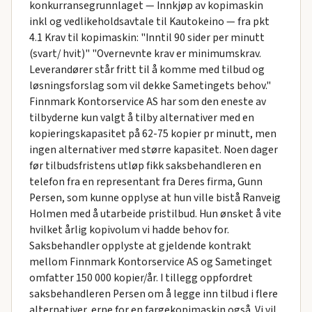
konkurransegrunnlaget — Innkjøp av kopimaskin
inkl og vedlikeholdsavtale til Kautokeino — fra pkt
4.1 Krav til kopimaskin: "Inntil 90 sider per minutt
(svart/ hvit)" "Overnevnte krav er minimumskrav.
Leverandører står fritt til å komme med tilbud og
løsningsforslag som vil dekke Sametingets behov."
Finnmark Kontorservice AS har som den eneste av
tilbyderne kun valgt å tilby alternativer med en
kopieringskapasitet på 62-75 kopier pr minutt, men
ingen alternativer med større kapasitet. Noen dager
før tilbudsfristens utløp fikk saksbehandleren en
telefon fra en representant fra Deres firma, Gunn
Persen, som kunne opplyse at hun ville bistå Ranveig
Holmen med å utarbeide pristilbud. Hun ønsket å vite
hvilket årlig kopivolum vi hadde behov for.
Saksbehandler opplyste at gjeldende kontrakt
mellom Finnmark Kontorservice AS og Sametinget
omfatter 150 000 kopier/år. I tillegg oppfordret
saksbehandleren Persen om å legge inn tilbud i flere
alternativer, erne for en fargekopimaskin også. Vi vil