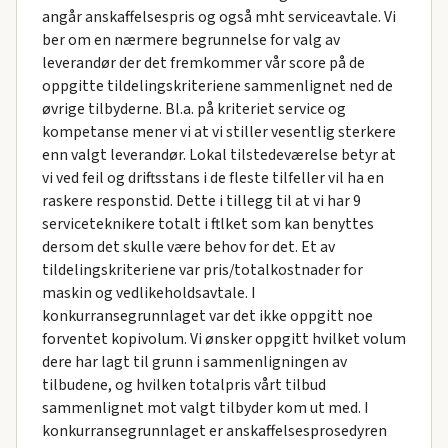
angår anskaffelsespris og også mht serviceavtale. Vi
ber om en nærmere begrunnelse for valg av
leverandør der det fremkommer vår score på de
oppgitte tildelingskriteriene sammenlignet ned de
øvrige tilbyderne. Bl.a. på kriteriet service og
kompetanse mener vi at vi stiller vesentlig sterkere
enn valgt leverandør. Lokal tilstedeværelse betyr at
vi ved feil og driftsstans i de fleste tilfeller vil ha en
raskere responstid. Dette i tillegg til at vi har 9
serviceteknikere totalt i ftlket som kan benyttes
dersom det skulle være behov for det. Et av
tildelingskriteriene var pris/totalkostnader for
maskin og vedlikeholdsavtale. I
konkurransegrunnlaget var det ikke oppgitt noe
forventet kopivolum. Vi ønsker oppgitt hvilket volum
dere har lagt til grunn i sammenligningen av
tilbudene, og hvilken totalpris vårt tilbud
sammenlignet mot valgt tilbyder kom ut med. I
konkurransegrunnlaget er anskaffelsesprosedyren