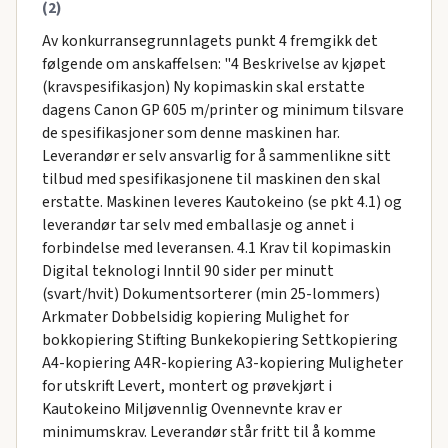
(2)
Av konkurransegrunnlagets punkt 4 fremgikk det
følgende om anskaffelsen: "4 Beskrivelse av kjøpet
(kravspesifikasjon) Ny kopimaskin skal erstatte
dagens Canon GP 605 m/printer og minimum tilsvare
de spesifikasjoner som denne maskinen har.
Leverandør er selv ansvarlig for å sammenlikne sitt
tilbud med spesifikasjonene til maskinen den skal
erstatte. Maskinen leveres Kautokeino (se pkt 4.1) og
leverandør tar selv med emballasje og annet i
forbindelse med leveransen. 4.1 Krav til kopimaskin
Digital teknologi Inntil 90 sider per minutt
(svart/hvit) Dokumentsorterer (min 25-lommers)
Arkmater Dobbelsidig kopiering Mulighet for
bokkopiering Stifting Bunkekopiering Settkopiering
A4-kopiering A4R-kopiering A3-kopiering Muligheter
for utskrift Levert, montert og prøvekjørt i
Kautokeino Miljøvennlig Ovennevnte krav er
minimumskrav. Leverandør står fritt til å komme