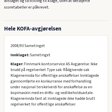
avslaget og ta stilling til klage, uten at detaljerte
scoretabeller er påkrevet.
Hele KOFA-avgjørelsen
2008/93 Sametinget
Innklaget:
Sametinget
Klager:
Finnmark kontorservice AS Avgjørelse: Ikke
brudd på regelverket Type sak: Rådgivende sak
Klagenemnda for offentlige anskaffelser Innklagede
gjennomførte en konkurranse med forhandling
under nasjonal terskelverdi for anskaffelse av en
kopimaskin med en drifts- og vedlikeholdsavtale.
Klagenemnda fant at innklagede ikke hadde brutt
regelverket for offentlige anskaffelser.