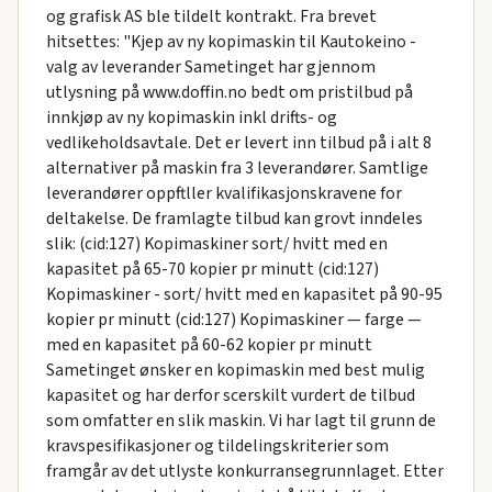
og grafisk AS ble tildelt kontrakt. Fra brevet
hitsettes: "Kjep av ny kopimaskin til Kautokeino -
valg av leverander Sametinget har gjennom
utlysning på www.doffin.no bedt om pristilbud på
innkjøp av ny kopimaskin inkl drifts- og
vedlikeholdsavtale. Det er levert inn tilbud på i alt 8
alternativer på maskin fra 3 leverandører. Samtlige
leverandører oppftller kvalifikasjonskravene for
deltakelse. De framlagte tilbud kan grovt inndeles
slik: (cid:127) Kopimaskiner sort/ hvitt med en
kapasitet på 65-70 kopier pr minutt (cid:127)
Kopimaskiner - sort/ hvitt med en kapasitet på 90-95
kopier pr minutt (cid:127) Kopimaskiner — farge —
med en kapasitet på 60-62 kopier pr minutt
Sametinget ønsker en kopimaskin med best mulig
kapasitet og har derfor scerskilt vurdert de tilbud
som omfatter en slik maskin. Vi har lagt til grunn de
kravspesifikasjoner og tildelingskriterier som
framgår av det utlyste konkurransegrunnlaget. Etter