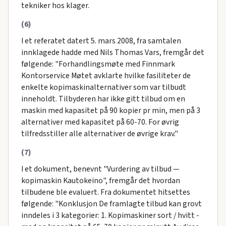
tekniker hos klager.
(6)
I et referatet datert 5. mars 2008, fra samtalen
innklagede hadde med Nils Thomas Vars, fremgår det
følgende: "Forhandlingsmøte med Finnmark
Kontorservice Møtet avklarte hvilke fasiliteter de
enkelte kopimaskinalternativer som var tilbudt
inneholdt. Tilbyderen har ikke gitt tilbud om en
maskin med kapasitet på 90 kopier pr min, men på 3
alternativer med kapasitet på 60-70. For øvrig
tilfredsstiller alle alternativer de øvrige krav."
(7)
I et dokument, benevnt "Vurdering av tilbud —
kopimaskin Kautokeino", fremgår det hvordan
tilbudene ble evaluert. Fra dokumentet hitsettes
følgende: "Konklusjon De framlagte tilbud kan grovt
inndeles i 3 kategorier: 1. Kopimaskiner sort / hvitt -