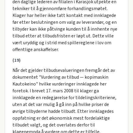
den daglige lederen av filialen i Karasjok utpekte en
tekniker til å gjennomføre forhandlingsmøtet.
Klager har heller ikke tatt kontakt med innklagede
før etter beslutningen om valg av leverandør, og en
tilbyder kan ikke påtvinge kunden til å innhente nye
tilbud etter at tilbudsfristen er løpt ut. Dette ville
vært uryddig og i strid med spillereglene i lov om
offentlige anskaffelser.
(19)
Når det gjelder tilbudsevalueringen fremgår det av
dokumentet "Vurdering av tilbud — kopimaskin
Kautokeino" hvilke vurderinger innklagede her
foretok. I brevet 17. mars 2008 til klager ga
innklagede en redegjørelse for tildelingskriteriene,
uten at det var mulig å gå inn på hvilke priser de
øvrige tilbyderne hadde tilbudt. Etter innklagedes
oppfatning er det økonomisk mest fordelaktige
tilbudet valgt, og det overlates derfor til
klagenemnda å vurdere om dette er tilfelle.