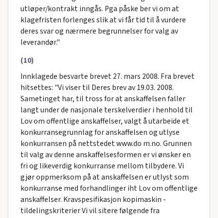
utløper/kontrakt inngås. Pga påske ber vi om at
klagefristen forlenges slik at vi får tid til å vurdere
deres svar og nærmere begrunnelser for valg av
leverandør."
(10)
Innklagede besvarte brevet 27. mars 2008. Fra brevet
hitsettes: "Vi viser til Deres brev av 19.03. 2008.
Sametinget har, til tross for at anskaffelsen faller
langt under de nasjonale terskelverdier i henhold til
Lov om offentlige anskaffelser, valgt å utarbeide et
konkurransegrunnlag for anskaffelsen og utlyse
konkurransen på nettstedet www.do m.no. Grunnen
til valg av denne anskaffelsesformen er vi ønsker en
fri og likeverdig konkurranse mellom tilbydere. Vi
gjør oppmerksom på at anskaffelsen er utlyst som
konkurranse med forhandlinger iht Lov om offentlige
anskaffelser. Kravspesifikasjon kopimaskin -
tildelingskriterier Vi vil sitere følgende fra