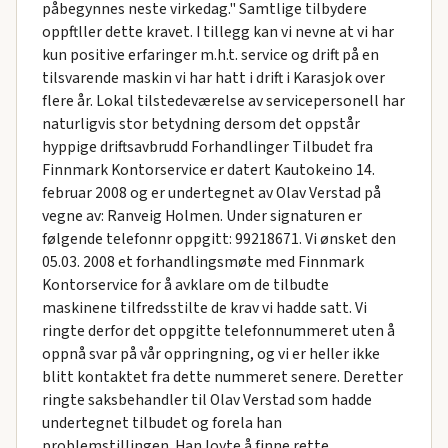
påbegynnes neste virkedag." Samtlige tilbydere
oppftller dette kravet. I tillegg kan vi nevne at vi har
kun positive erfaringer m.h.t. service og drift på en
tilsvarende maskin vi har hatt i drift i Karasjok over
flere år. Lokal tilstedeværelse av servicepersonell har
naturligvis stor betydning dersom det oppstår
hyppige driftsavbrudd Forhandlinger Tilbudet fra
Finnmark Kontorservice er datert Kautokeino 14.
februar 2008 og er undertegnet av Olav Verstad på
vegne av: Ranveig Holmen. Under signaturen er
følgende telefonnr oppgitt: 99218671. Vi ønsket den
05.03. 2008 et forhandlingsmøte med Finnmark
Kontorservice for å avklare om de tilbudte
maskinene tilfredsstilte de krav vi hadde satt. Vi
ringte derfor det oppgitte telefonnummeret uten å
oppnå svar på vår oppringning, og vi er heIler ikke
blitt kontaktet fra dette nummeret senere. Deretter
ringte saksbehandler til Olav Verstad som hadde
undertegnet tilbudet og forela han
problemstillingen. Han loyte å finne rette