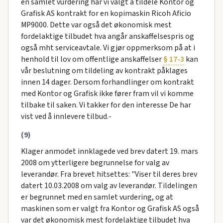
en samlet vurdering har vi valgt å tildele Kontor og
Grafisk AS kontrakt for en kopimaskin Ricoh Aficio
MP9000. Dette var også det økonomisk mest
fordelaktige tilbudet hva angår anskaffelsespris og
også mht serviceavtale. Vi gjør oppmerksom på at i
henhold til lov om offentlige anskaffelser
§ 17-3
kan
vår beslutning om tildeling av kontrakt påklages
innen 14 dager. Dersom forhandlinger om kontrakt
med Kontor og Grafisk ikke fører fram vil vi komme
tilbake til saken. Vi takker for den interesse De har
vist ved å innlevere tilbud.-
(9)
Klager anmodet innklagede ved brev datert 19. mars
2008 om ytterligere begrunnelse for valg av
leverandør. Fra brevet hitsettes: "Viser til deres brev
datert 10.03.2008 om valg av leverandør. Tildelingen
er begrunnet med en samlet vurdering, og at
maskinen som er valgt fra Kontor og Grafisk AS også
var det økonomisk mest fordelaktige tilbudet hva