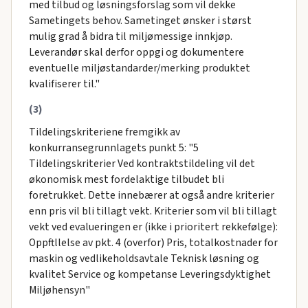
med tilbud og løsningsforslag som vil dekke
Sametingets behov. Sametinget ønsker i størst
mulig grad å bidra til miljømessige innkjøp.
Leverandør skal derfor oppgi og dokumentere
eventuelle miljøstandarder/merking produktet
kvalifiserer til."
(3)
Tildelingskriteriene fremgikk av
konkurransegrunnlagets punkt 5: "5
Tildelingskriterier Ved kontraktstildeling vil det
økonomisk mest fordelaktige tilbudet bli
foretrukket. Dette innebærer at også andre kriterier
enn pris vil bli tillagt vekt. Kriterier som vil bli tillagt
vekt ved evalueringen er (ikke i prioritert rekkefølge):
Oppftllelse av pkt. 4 (overfor) Pris, totalkostnader for
maskin og vedlikeholdsavtale Teknisk løsning og
kvalitet Service og kompetanse Leveringsdyktighet
Miljøhensyn"