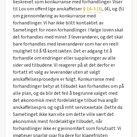
beskrevet som konkurranse med forhandlinger. Viser
til Lov om offentlige anskaffelser
§ 16-3 (3)
, (4), og (5)
om gjennomføring av konkurranse med
forhandlinger. Vi har ikke blitt kontaktet av
Sametinget for noen forhandlinger. I følge loven skal
det forhandles med minst 3 leverandører, og det skal
bare forhandles med leverandører som har en reell
mulighet til å få kontrakten. Det er adgang til å
forhandle om endringer eller suppleringer av alle
sider ved tilbudene. Vi reagerer på at det derfor er
fortatt et valg av leverandør uten at valgt
anskaffelsesprosedyre er fulgt. Konkurranse med
forhandlinger betyr at tilbudet kan forhandles om på
alle plan, og da blir det feil å begrunne valget med
det økonomisk mest fordelaktige tilbud hva angår
anskaffelsespris og også mht serviceavtale. Dette da
Sametinget ikke kan vite om dette ville vært det
økonomisk mest fordelaktige tilbudet, når
forhandlinger ikke er gjennomført som forutsatt. Vi
imøteser snarlig svar fra dere for klagefristen