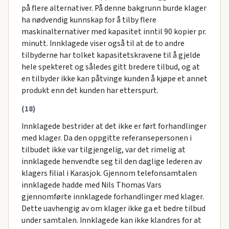
på flere alternativer. På denne bakgrunn burde klager
ha nødvendig kunnskap for å tilby flere
maskinalternativer med kapasitet inntil 90 kopier pr.
minutt. Innklagede viser også til at de to andre
tilbyderne har tolket kapasitetskravene til å gjelde
hele spekteret og således gitt bredere tilbud, og at
en tilbyder ikke kan påtvinge kunden å kjøpe et annet
produkt enn det kunden har etterspurt.
(18)
Innklagede bestrider at det ikke er ført forhandlinger
med klager. Da den oppgitte referansepersonen i
tilbudet ikke var tilgjengelig, var det rimelig at
innklagede henvendte seg til den daglige lederen av
klagers filial i Karasjok. Gjennom telefonsamtalen
innklagede hadde med Nils Thomas Vars
gjennomførte innklagede forhandlinger med klager.
Dette uavhengig av om klager ikke ga et bedre tilbud
under samtalen. Innklagede kan ikke klandres for at