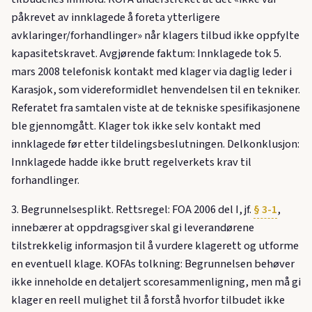
påkrevet av innklagede å foreta ytterligere
avklaringer/forhandlinger» når klagers tilbud ikke oppfylte
kapasitetskravet. Avgjørende faktum: Innklagede tok 5.
mars 2008 telefonisk kontakt med klager via daglig leder i
Karasjok, som videreformidlet henvendelsen til en tekniker.
Referatet fra samtalen viste at de tekniske spesifikasjonene
ble gjennomgått. Klager tok ikke selv kontakt med
innklagede før etter tildelingsbeslutningen. Delkonklusjon:
Innklagede hadde ikke brutt regelverkets krav til
forhandlinger.
3. Begrunnelsesplikt. Rettsregel: FOA 2006 del I, jf.
§ 3-1
,
innebærer at oppdragsgiver skal gi leverandørene
tilstrekkelig informasjon til å vurdere klagerett og utforme
en eventuell klage. KOFAs tolkning: Begrunnelsen behøver
ikke inneholde en detaljert scoresammenligning, men må gi
klager en reell mulighet til å forstå hvorfor tilbudet ikke