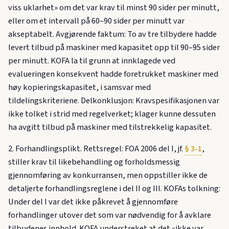
viss uklarhet» om det var krav til minst 90 sider per minutt,
eller om et intervall på 60–90 sider per minutt var
akseptabelt. Avgjørende faktum: To av tre tilbydere hadde
levert tilbud på maskiner med kapasitet opp til 90–95 sider
per minutt. KOFA la til grunn at innklagede ved
evalueringen konsekvent hadde foretrukket maskiner med
høy kopieringskapasitet, i samsvar med
tildelingskriteriene. Delkonklusjon: Kravspesifikasjonen var
ikke tolket i strid med regelverket; klager kunne dessuten
ha avgitt tilbud på maskiner med tilstrekkelig kapasitet.
2. Forhandlingsplikt. Rettsregel: FOA 2006 del I, jf.
§ 3-1
,
stiller krav til likebehandling og forholdsmessig
gjennomføring av konkurransen, men oppstiller ikke de
detaljerte forhandlingsreglene i del II og III. KOFAs tolkning:
Under del I var det ikke påkrevet å gjennomføre
forhandlinger utover det som var nødvendig for å avklare
tilbudenes innhold. KOFA understreket at det «ikke var