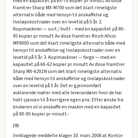
med en kapasitet på 65-70 kopier pr minutt Av disse
framtrer Sharp MX-M700 som det klart rimeligste
alternativ både med hensyn til anskaffelse og
livsløpskostnader over en levetid på 5 år. 2.
Kopimaskiner — sort / hvitt - med en kapasitet på 90-
95 kopier pr minutt Av disse framtrer Ricoh Aficio
MP9000 som det klart rimeligste alternativ både med
hensyn til anskaffelse og livsløpskostnader over en
levetid på 5 år. 3. Kopimaskiner — farge — med en
kapasitet på 60-62 kopier pr minutt Av disse framtrer
Sharp MX-6201N som det klart rimeligste alternativ
både med hensyn til anskaffelse og livsløpskostnader
over en levetid på 5 år. Det er gjennomført
avklarende møter med alle leverandører hvor de har
hatt sjansen til å korrigere egen pris. Etter ønske fra
brukeren vil vi anskaffe en maskin med en kapasitet
på 90-95 kopier pr minutt.-
(8)
Innklagede meddelte klager 10. mars 2008 at Kontor