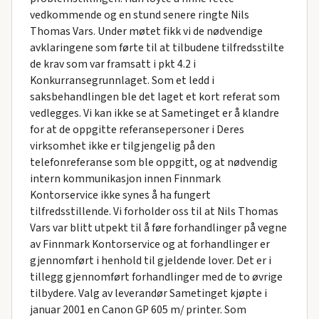
vedkommende og en stund senere ringte Nils
Thomas Vars. Under møtet fikk vi de nødvendige
avklaringene som førte til at tilbudene tilfredsstilte
de krav som var framsatt i pkt 4.2 i
Konkurransegrunnlaget. Som et ledd i
saksbehandlingen ble det laget et kort referat som
vedlegges. Vi kan ikke se at Sametinget er å klandre
for at de oppgitte referansepersoner i Deres
virksomhet ikke er tilgjengelig på den
telefonreferanse som ble oppgitt, og at nødvendig
intern kommunikasjon innen Finnmark
Kontorservice ikke synes å ha fungert
tilfredsstillende. Vi forholder oss til at Nils Thomas
Vars var blitt utpekt til å føre forhandlinger på vegne
av Finnmark Kontorservice og at forhandlinger er
gjennomført i henhold til gjeldende lover. Det er i
tillegg gjennomført forhandlinger med de to øvrige
tilbydere. Valg av leverandør Sametinget kjøpte i
januar 2001 en Canon GP 605 m/ printer. Som