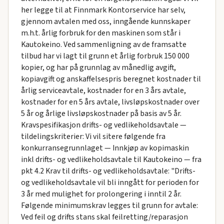
her legge til at Finnmark Kontorservice har selv,
gjennom avtalen med oss, inngående kunnskaper
m.h.t. årlig forbruk for den maskinen som står i
Kautokeino. Ved sammenligning av de framsatte
tilbud har vi lagt til grunn et årlig forbruk 150 000
kopier, og har på grunnlag av månedlig avgift,
kopiavgift og anskaffelsespris beregnet kostnader til
årlig serviceavtale, kostnader for en 3 års avtale,
kostnader for en 5 års avtale, livsløpskostnader over
5 år og årlige livsløpskostnader på basis av 5 år.
Kravspesifikasjon drifts- og vedlikeholdsavtale —
tildelingskriterier: Vi vil sitere følgende fra
konkurransegrunnlaget — Innkjøp av kopimaskin
inkl drifts- og vedlikeholdsavtale til Kautokeino — fra
pkt 4.2 Krav til drifts- og vedlikeholdsavtale: "Drifts-
og vedlikeholdsavtale vil bli inngått for perioden for
3 år med mulighet for prolongering i inntil 2 år.
Følgende minimumskrav legges til grunn for avtale:
Ved feil og drifts stans skal feilretting/reparasjon