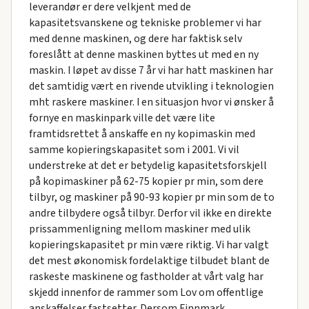
leverandør er dere velkjent med de
kapasitetsvanskene og tekniske problemer vi har
med denne maskinen, og dere har faktisk selv
foreslått at denne maskinen byttes ut med en ny
maskin. I løpet av disse 7 år vi har hatt maskinen har
det samtidig vært en rivende utvikling i teknologien
mht raskere maskiner. I en situasjon hvor vi ønsker å
fornye en maskinpark ville det være lite
framtidsrettet å anskaffe en ny kopimaskin med
samme kopieringskapasitet som i 2001. Vi vil
understreke at det er betydelig kapasitetsforskjell
på kopimaskiner på 62-75 kopier pr min, som dere
tilbyr, og maskiner på 90-93 kopier pr min som de to
andre tilbydere også tilbyr. Derfor vil ikke en direkte
prissammenligning mellom maskiner med ulik
kopieringskapasitet pr min være riktig. Vi har valgt
det mest økonomisk fordelaktige tilbudet blant de
raskeste maskinene og fastholder at vårt valg har
skjedd innenfor de rammer som Lov om offentlige
anskaffelser fastsetter. Dersom Finnmark