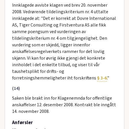
Innklagede avviste klagen ved brev 20. november
2008. Vedrørende tildelingskriterium nr. 4 uttalte
innklagede at: "Det er korrekt at Dovre International
AS, Tiger Consulting og Firstventura AS alle fikk
samme poengsum ved vurderingen av
tildelingskriterium nr. 4 om tilgjengelighet. Den
vurdering som er skjedd, ligger innenfor
anskaffelsesregelverkets rammer for det lovlig
skjønn. Vi kan for øvrig ikke gjengi det konkrete
innholdet i det enkelte tilbud, og viser til vår
taushetsplikt for drifts- og
forretningshemmeligheter iht forskriftens
§ 3-6
."
(14)
Saken ble brakt inn for Klagenemnda for offentlige
anskaffelser 12. desember 2008. Kontrakt ble inngått
14. november 2008.
Anførsler