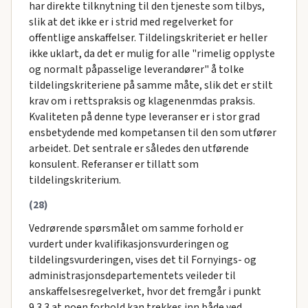
har direkte tilknytning til den tjeneste som tilbys,
slik at det ikke er i strid med regelverket for
offentlige anskaffelser. Tildelingskriteriet er heller
ikke uklart, da det er mulig for alle "rimelig opplyste
og normalt påpasselige leverandører" å tolke
tildelingskriteriene på samme måte, slik det er stilt
krav om i rettspraksis og klagenenmdas praksis.
Kvaliteten på denne type leveranser er i stor grad
ensbetydende med kompetansen til den som utfører
arbeidet. Det sentrale er således den utførende
konsulent. Referanser er tillatt som
tildelingskriterium.
(28)
Vedrørende spørsmålet om samme forhold er
vurdert under kvalifikasjonsvurderingen og
tildelingsvurderingen, vises det til Fornyings- og
administrasjonsdepartementets veileder til
anskaffelsesregelverket, hvor det fremgår i punkt
9.3.3 at noen forhold kan trekkes inn både ved