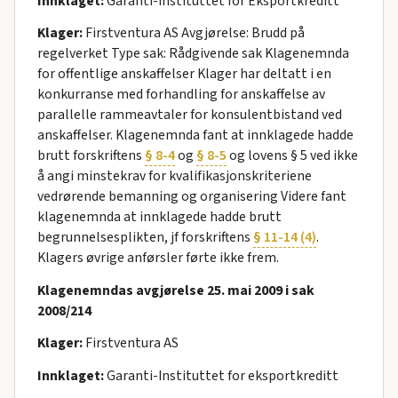
Innklaget:
Garanti-Instituttet for Eksportkreditt
Klager:
Firstventura AS Avgjørelse: Brudd på
regelverket Type sak: Rådgivende sak Klagenemnda
for offentlige anskaffelser Klager har deltatt i en
konkurranse med forhandling for anskaffelse av
parallelle rammeavtaler for konsulentbistand ved
anskaffelser. Klagenemnda fant at innklagede hadde
brutt forskriftens
§ 8-4
og
§ 8-5
og lovens § 5 ved ikke
å angi minstekrav for kvalifikasjonskriteriene
vedrørende bemanning og organisering Videre fant
klagenemnda at innklagede hadde brutt
begrunnelsesplikten, jf forskriftens
§ 11-14 (4)
.
Klagers øvrige anførsler førte ikke frem.
Klagenemndas avgjørelse 25. mai 2009 i sak
2008/214
Klager:
Firstventura AS
Innklaget:
Garanti-Instituttet for eksportkreditt