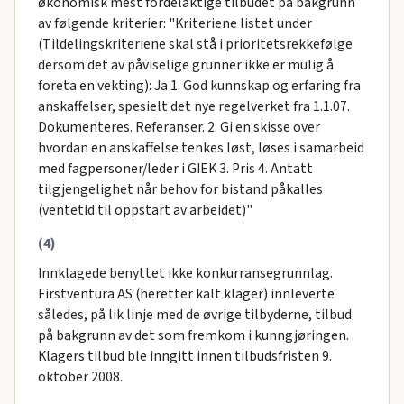
økonomisk mest fordelaktige tilbudet på bakgrunn
av følgende kriterier: "Kriteriene listet under
(Tildelingskriteriene skal stå i prioritetsrekkefølge
dersom det av påviselige grunner ikke er mulig å
foreta en vekting): Ja 1. God kunnskap og erfaring fra
anskaffelser, spesielt det nye regelverket fra 1.1.07.
Dokumenteres. Referanser. 2. Gi en skisse over
hvordan en anskaffelse tenkes løst, løses i samarbeid
med fagpersoner/leder i GIEK 3. Pris 4. Antatt
tilgjengelighet når behov for bistand påkalles
(ventetid til oppstart av arbeidet)"
(4)
Innklagede benyttet ikke konkurransegrunnlag.
Firstventura AS (heretter kalt klager) innleverte
således, på lik linje med de øvrige tilbyderne, tilbud
på bakgrunn av det som fremkom i kunngjøringen.
Klagers tilbud ble inngitt innen tilbudsfristen 9.
oktober 2008.