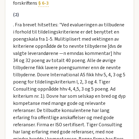
forskriftens
§ 6-3
(2)
. Fra brevet hitsettes: "Ved evalueringen av tilbudene
i forhold til tildelingskriteriene er det benyttet en
poengskala fra 1-5. Mulitiplisert med vektingen av
kriteriene oppnådde de to nevnte tilbyderne [dvs de
valgte leverandørene —n emndas kommentar] hhv
34 og 32 poeng av totalt 40 poeng. Alle de øvrige
tilbyderne fikk lavere poengsummer enn de nevnte
tilbyderne. Dovre International AS fikk hhv 5, 4, 3 og 5
poeng for tildelingskriterium I, 2, 3 og 4. Tiger
Consulting oppnådde hhv 4, 4,5, 3 og 5 poeng. Ad
kriterium nr. 1). Dovre har som selskap en bred og dyp
kompetanse med mange gode og relevante
referanser. De tilbudte konsulentene har lang
erfaring fra offentlige anskaffelser og med gode
referanser. Firma er ISO sertifisert. Tiger Consulting
har lang erfaring med gode referanser, med noe
mindre bredde i kompetansen. Begge firma har flere