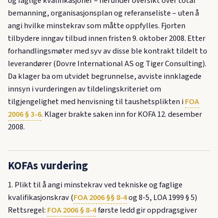
og faglige kvalifikasjoner – herunder oversikt over total
bemanning, organisasjonsplan og referanseliste – uten å
angi hvilke minstekrav som måtte oppfylles. Fjorten
tilbydere inngav tilbud innen fristen 9. oktober 2008. Etter
forhandlingsmøter med syv av disse ble kontrakt tildelt to
leverandører (Dovre International AS og Tiger Consulting).
Da klager ba om utvidet begrunnelse, avviste innklagede
innsyn i vurderingen av tildelingskriteriet om
tilgjengelighet med henvisning til taushetsplikten i
FOA
2006 § 3-6
. Klager brakte saken inn for KOFA 12. desember
2008.
KOFAs vurdering
1. Plikt til å angi minstekrav ved tekniske og faglige
kvalifikasjonskrav (
FOA 2006 §§ 8-4
og 8-5, LOA 1999 § 5)
Rettsregel:
FOA 2006 § 8-4
første ledd gir oppdragsgiver