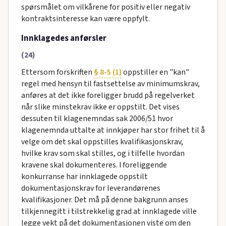
spørsmålet om vilkårene for positiv eller negativ
kontraktsinteresse kan være oppfylt.
Innklagedes anførsler
(24)
Ettersom forskriften
§ 8-5 (1)
oppstiller en "kan"
regel med hensyn til fastsettelse av minimumskrav,
anføres at det ikke foreligger brudd på regelverket
når slike minstekrav ikke er oppstilt. Det vises
dessuten til klagenemndas sak 2006/51 hvor
klagenemnda uttalte at innkjøper har stor frihet til å
velge om det skal oppstilles kvalifikasjonskrav,
hvilke krav som skal stilles, og i tilfelle hvordan
kravene skal dokumenteres. I foreliggende
konkurranse har innklagede oppstilt
dokumentasjonskrav for leverandørenes
kvalifikasjoner. Det må på denne bakgrunn anses
tilkjennegitt i tilstrekkelig grad at innklagede ville
legge vekt på det dokumentasjonen viste om den