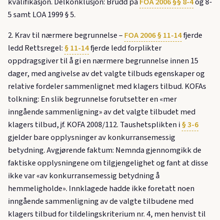
kvalifikasjon. Delkonklusjon: Brudd på
FOA 2006 §§ 8-4
og 8-
5 samt LOA 1999 § 5.
2. Krav til nærmere begrunnelse –
FOA 2006 § 11-14
fjerde
ledd Rettsregel:
§ 11-14
fjerde ledd forplikter
oppdragsgiver til å gi en nærmere begrunnelse innen 15
dager, med angivelse av det valgte tilbuds egenskaper og
relative fordeler sammenlignet med klagers tilbud. KOFAs
tolkning: En slik begrunnelse forutsetter en «mer
inngående sammenligning» av det valgte tilbudet med
klagers tilbud, jf. KOFA 2008/112. Taushetsplikten i
§ 3-6
gjelder bare opplysninger av konkurransemessig
betydning. Avgjørende faktum: Nemnda gjennomgikk de
faktiske opplysningene om tilgjengelighet og fant at disse
ikke var «av konkurransemessig betydning å
hemmeligholde». Innklagede hadde ikke foretatt noen
inngående sammenligning av de valgte tilbudene med
klagers tilbud for tildelingskriterium nr. 4, men henvist til