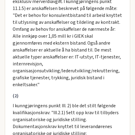
eksklusiv merverdiavgift. I kunngjøringens punkt
11.1.5) er anskaffelsen beskrevet på følgende måte:
"Det er behov for konsulentbistand til arbeid knyttet
til utlysning av anskaffelser og tildeling av kontrakt.
Omfang av behov for anskaffelser de nærmeste år:
Alle innkjøp over 1,05 mill kr i GIEK skal
gjennomføres med ekstern bistand. Også andre
anskaffelser er aktuelle å ha bistand til. De mest
aktuelle typer anskaffelser er: IT-utstyr, IT-tjenester,
internrevisjon,
organisasjonsutvikling/lederutvikling/rekruttering,
grafiske tjenester, trykking, juridisk bistand i
enkeltsaker."
(2)
I kunngjøringens punkt III. 2) ble det stilt følgende
kvalifikasjonskrav: "III.2.1) Sett opp krav til tilbyders
organisatoriske og juridiske stilling.
Dokumentasjonskrav knyttet til leverandørenes
organisatoriske og juridiske stilling: