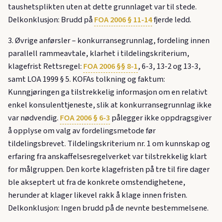
taushetsplikten uten at dette grunnlaget var til stede.
Delkonklusjon: Brudd på
FOA 2006 § 11-14
fjerde ledd.
3. Øvrige anførsler – konkurransegrunnlag, fordeling innen
parallell rammeavtale, klarhet i tildelingskriterium,
klagefrist Rettsregel:
FOA 2006 §§ 8-1
, 6-3, 13-2 og 13-3,
samt LOA 1999 § 5. KOFAs tolkning og faktum:
Kunngjøringen ga tilstrekkelig informasjon om en relativt
enkel konsulenttjeneste, slik at konkurransegrunnlag ikke
var nødvendig.
FOA 2006 § 6-3
pålegger ikke oppdragsgiver
å opplyse om valg av fordelingsmetode før
tildelingsbrevet. Tildelingskriterium nr. 1 om kunnskap og
erfaring fra anskaffelsesregelverket var tilstrekkelig klart
for målgruppen. Den korte klagefristen på tre til fire dager
ble akseptert ut fra de konkrete omstendighetene,
herunder at klager likevel rakk å klage innen fristen.
Delkonklusjon: Ingen brudd på de nevnte bestemmelsene.