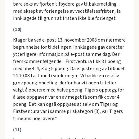
bare seks av fjorten tilbydere gav tilbakemelding
med aksept av forlengelse av vedståelsesfristen, la
innklagede til grunn at fristen ikke ble forlenget.
(10)
Klager ba ved e-post 13. november 2008 om nærmere
begrunnelse for tildelingen. Innklagede gav deretter
ytterligere informasjon på e-post samme dag. Der
fremkommer følgende: "Firstventura fikk 31 poeng
med hhv 4, 4, 3 og 5 poeng. Da er justering av tilbudet
24.10.08 tatt med i vurderingen. Vi hadde en relativ
grov poenginndeling, derfor har vi i noen tilfeller
valgt å operere med halve poeng. Tigers opplegg for
å løse oppgaven var en av meget få som fikk over 4
poeng. Det kan også opplyses at selv om Tiger og
Firstventura var i samme priskategori (3), var Tigers
timepris noe lavere."
(11)