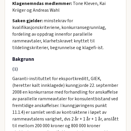
Klagenemndas medlemmer:
Tone Kleven, Kai
Kriiger og Andreas Wahl
Saken gjelder:
minstekrav for
kvalifikasjonskriteriene, konkurransegrunnlag,
fordeling av oppdrag innenfor parallelle
rammeavtaler, klarhetskravet knyttet til
tildelingskriterier, begrunnelse og klagefi-ist.
Bakgrunn
(1)
Garanti-instituttet for eksportkreditt, GIEK,
(heretter kalt innklagede) kunngjorde 22. september
2008 en konkurranse med forhandling for anskaffelse
av parallelle rammeavtaler for konsulentbistand ved
fremtidige anskaffelser. I kunngjøringens punkt
11.1.4) er samlet verdi av kontraktene i løpet av
rammeavtalens varighet, dvs 2 år + 1 år + 1 år, anslått
til mellom 200 000 kroner og 800 000 kroner