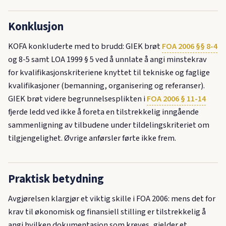
Konklusjon
KOFA konkluderte med to brudd: GIEK brøt
FOA 2006 §§ 8-4
og 8-5 samt LOA 1999 § 5 ved å unnlate å angi minstekrav
for kvalifikasjonskriteriene knyttet til tekniske og faglige
kvalifikasjoner (bemanning, organisering og referanser).
GIEK brøt videre begrunnelsesplikten i
FOA 2006 § 11-14
fjerde ledd ved ikke å foreta en tilstrekkelig inngående
sammenligning av tilbudene under tildelingskriteriet om
tilgjengelighet. Øvrige anførsler førte ikke frem.
Praktisk betydning
Avgjørelsen klargjør et viktig skille i FOA 2006: mens det for
krav til økonomisk og finansiell stilling er tilstrekkelig å
angi hvilken dokumentasjon som kreves, gjelder et