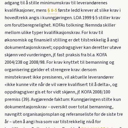
adgang til å stille minimumskrav til leverandørenes
kvalifikasjoner, mens
§ 8-5
første ledd krever at slike krav i
hovedtrekk angis i kunngjøringen. LOA 1999 § 5 stiller krav
om forutberegnelighet. KOFAs tolkning: Nemnda skiller
mellom ulike typer kvalifikasjonskrav. For krav til
økonomisk og finansiell stilling er det tilstrekkelig å angi
dokumentasjonskravet; oppdragsgiver kan deretter utøve
skjønn ved vurderingen, jf. fast praksis fra bl.a. KOFA
2004/238 og 2008/98. For krav knyttet til bemanning og
organisering gjelder et strengere krav: dersom
minstekravet ikke presiseres, vil aktuelle leverandører
«ikke kunne vite når de vil være kvalifisert til å delta», og
oppdragsgiver gis et for vidt skjønn, jf. KOFA 2008/100
premiss (39). Avgjørende faktum: Kunngjøringen stilte kun
dokumentasjonskrav – oversikt over total bemanning,
navngitt organisasjonsplan og referanseliste for de siste tre
år – uten å angi hva som var tilstrekkelig nivå for