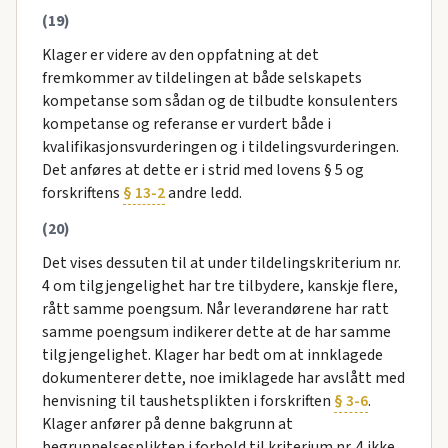
(19)
Klager er videre av den oppfatning at det
fremkommer av tildelingen at både selskapets
kompetanse som sådan og de tilbudte konsulenters
kompetanse og referanse er vurdert både i
kvalifikasjonsvurderingen og i tildelingsvurderingen.
Det anføres at dette er i strid med lovens § 5 og
forskriftens
§ 13-2
andre ledd.
(20)
Det vises dessuten til at under tildelingskriterium nr.
4 om tilgjengelighet har tre tilbydere, kanskje flere,
rått samme poengsum. Når leverandørene har ratt
samme poengsum indikerer dette at de har samme
tilgjengelighet. Klager har bedt om at innklagede
dokumenterer dette, noe imiklagede har avslått med
henvisning til taushetsplikten i forskriften
§ 3-6
.
Klager anfører på denne bakgrunn at
begrunnelsesplikten i forhold til kriterium nr. 4 ikke