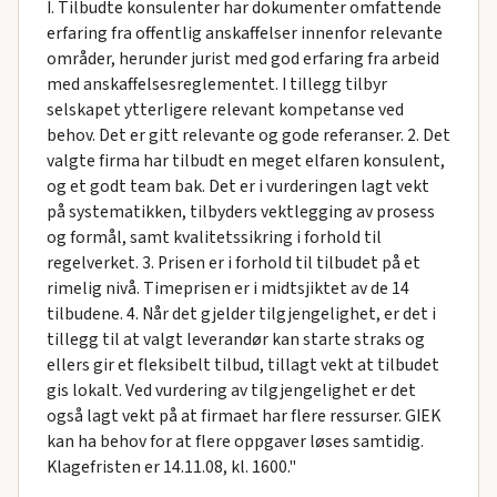
I. Tilbudte konsulenter har dokumenter omfattende
erfaring fra offentlig anskaffelser innenfor relevante
områder, herunder jurist med god erfaring fra arbeid
med anskaffelsesreglementet. I tillegg tilbyr
selskapet ytterligere relevant kompetanse ved
behov. Det er gitt relevante og gode referanser. 2. Det
valgte firma har tilbudt en meget elfaren konsulent,
og et godt team bak. Det er i vurderingen lagt vekt
på systematikken, tilbyders vektlegging av prosess
og formål, samt kvalitetssikring i forhold til
regelverket. 3. Prisen er i forhold til tilbudet på et
rimelig nivå. Timeprisen er i midtsjiktet av de 14
tilbudene. 4. Når det gjelder tilgjengelighet, er det i
tillegg til at valgt leverandør kan starte straks og
ellers gir et fleksibelt tilbud, tillagt vekt at tilbudet
gis lokalt. Ved vurdering av tilgjengelighet er det
også lagt vekt på at firmaet har flere ressurser. GIEK
kan ha behov for at flere oppgaver løses samtidig.
Klagefristen er 14.11.08, kl. 1600."