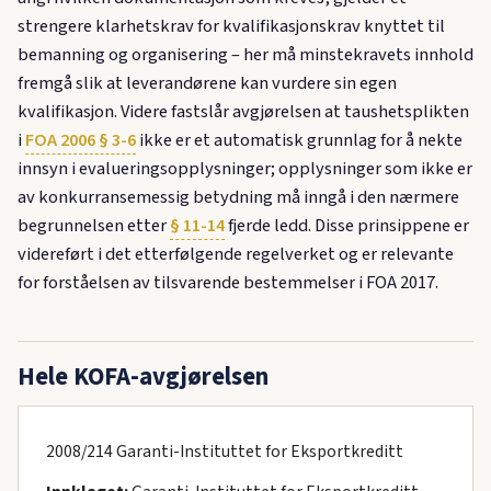
strengere klarhetskrav for kvalifikasjonskrav knyttet til
bemanning og organisering – her må minstekravets innhold
fremgå slik at leverandørene kan vurdere sin egen
kvalifikasjon. Videre fastslår avgjørelsen at taushetsplikten
i
FOA 2006 § 3-6
ikke er et automatisk grunnlag for å nekte
innsyn i evalueringsopplysninger; opplysninger som ikke er
av konkurransemessig betydning må inngå i den nærmere
begrunnelsen etter
§ 11-14
fjerde ledd. Disse prinsippene er
videreført i det etterfølgende regelverket og er relevante
for forståelsen av tilsvarende bestemmelser i FOA 2017.
Hele KOFA-avgjørelsen
2008/214 Garanti-Instituttet for Eksportkreditt