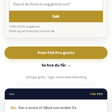
Søk
4 300+ KOFA-avgjørelser
Kilder og sammendrag i samme søk
Prøv FOA Pro gratis
Se hva du får →
14 dager gratis · ingen automatisk fakturering
FOA PRO
Du:
Kan vi avvise et tilbud som avviker fra