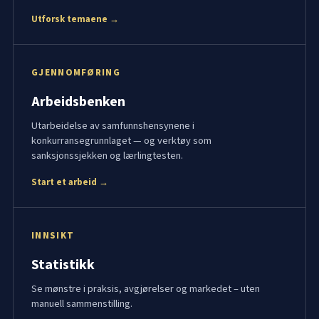
Utforsk temaene →
GJENNOMFØRING
Arbeidsbenken
Utarbeidelse av samfunnshensynene i
konkurransegrunnlaget — og verktøy som
sanksjonssjekken og lærlingtesten.
Start et arbeid →
INNSIKT
Statistikk
Se mønstre i praksis, avgjørelser og markedet – uten
manuell sammenstilling.