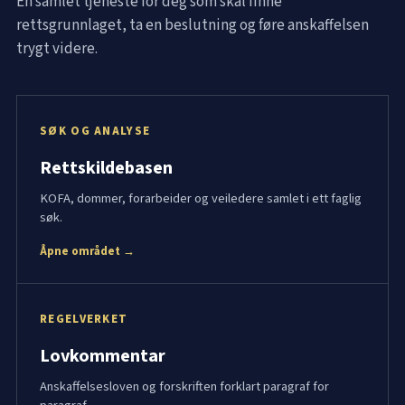
Én samlet tjeneste for deg som skal finne
rettsgrunnlaget, ta en beslutning og føre anskaffelsen
trygt videre.
SØK OG ANALYSE
Rettskildebasen
KOFA, dommer, forarbeider og veiledere samlet i ett faglig
søk.
Åpne området →
REGELVERKET
Lovkommentar
Anskaffelsesloven og forskriften forklart paragraf for