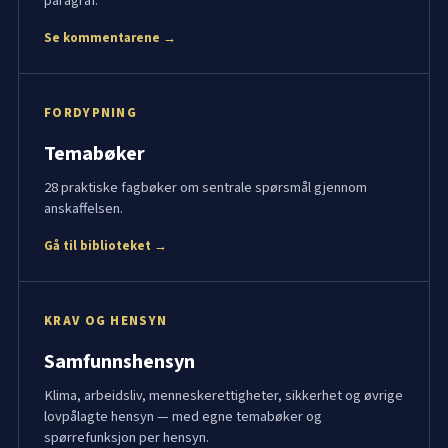
paragraf.
Se kommentarene →
FORDYPNING
Temabøker
28 praktiske fagbøker om sentrale spørsmål gjennom
anskaffelsen.
Gå til biblioteket →
KRAV OG HENSYN
Samfunnshensyn
Klima, arbeidsliv, menneskerettigheter, sikkerhet og øvrige
lovpålagte hensyn — med egne temabøker og
spørrefunksjon per hensyn.