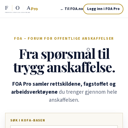
Pro
← Til FOA.no
Logg inn i FOA Pro
FOA – FORUM FOR OFFENTLIGE ANSKAFFELSER
Fra spørsmål til
trygg anskaffelse.
FOA Pro samler rettskildene, fagstoffet og
arbeidsverktøyene
du trenger gjennom hele
anskaffelsen.
SØK I KOFA-BASEN