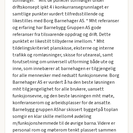
somfølger: * Mht de punkter somfølger under
dríftskonsept ipkt 4 i konkurransegrunnlaget er
samtlige punkter vurdert tilfredsstillende og
likestilles med Borg Barnehager AS. * Mht referanser
og erfaring har Barnebygg Gruppen AS gode
referanser fra tilsvarende oppdrag og drift. Dette
punktet er likestilt tilbyderne imellom. * Mht
tildelingskriteriet planskisse, eksterne og interne
trafikk og romløsninger, skisse for uteareal, samt
forutsetning om universell utforming både ute og
inne, som innebærer at barnehagen er tilgjengelig
for alle mennesker med nedsatt funksjonsevne. Borg
Barnehager AS er vurdert å ha den beste løsningen
mht tilgjengelighet for alle brukere, uansett
funksjonsevne, og den beste løsningen mht møte,
konferanserom og arbeidsplasser for de ansatte.
Barnebygg gruppen AShar skissert byggetpå toplan
somgir en klar skille mellom4 avdeling
m/funksjonshemmede til de øvrige barna. Videre er
personal rom og møterom tenkt plassert sammen