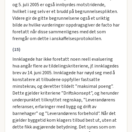
og 5. juli 2005 er også innbyrdes motstridende,
hvilket i seg selv er et brudd på begrunnelsesplikten.
Videre gir de gitte begrunnelsene også et uriktig
bilde av hvilke vurderinger oppdragsgiver de facto har
foretatt når disse sammenlignes med det som
fremgår om dette i anskaffelsesprotokollen.
(15)
Innklagede har ikke foretatt noen reell evaluering
hva angår flere av tildelingskriteriene, jf. innklagedes
brev av 14. juni 2005. Innklagede har nøyd seg med å
konstatere at tilbudene oppfyller fastsatte
minstekrav, og deretter tildelt ”maksimal poeng”.
Dette gjelder kriteriene ”Driftskonsept”, og herunder
underpunktet tilknyttet regnskap, ”Leverandørens
referanser, erfaringer med bygg og drift av
barnehager” og ”Leverandørens forbehold". Når det
gjelder byggetid kom klagers tilbud best ut, uten at
dette fikk avgjørende betydning. Det synes som om