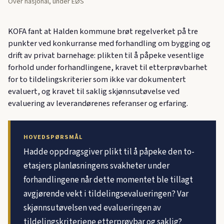
Over nasjonal, under EØS
KOFA fant at Halden kommune brøt regelverket på tre
punkter ved konkurranse med forhandling om bygging og
drift av privat barnehage: plikten til å påpeke vesentlige
forhold under forhandlingene, kravet til etterprøvbarhet
for to tildelingskriterier som ikke var dokumentert
evaluert, og kravet til saklig skjønnsutøvelse ved
evaluering av leverandørenes referanser og erfaring.
HOVEDSPØRSMÅL
Hadde oppdragsgiver plikt til å påpeke den to-
etasjers planløsningens svakheter under
forhandlingene når dette momentet ble tillagt
avgjørende vekt i tildelingsevalueringen? Var
skjønnsutøvelsen ved evalueringen av
tildelingskriteriene etterprøvbar og saklig?