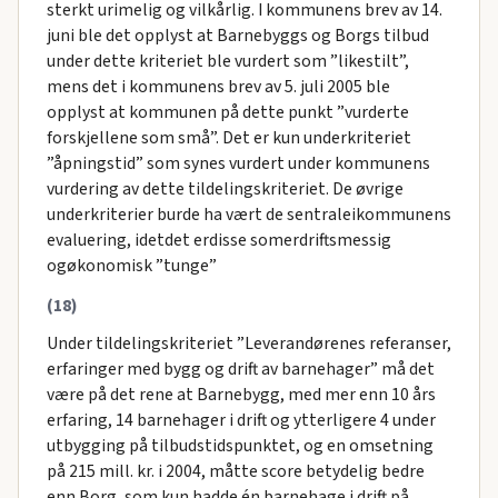
sterkt urimelig og vilkårlig. I kommunens brev av 14.
juni ble det opplyst at Barnebyggs og Borgs tilbud
under dette kriteriet ble vurdert som ”likestilt”,
mens det i kommunens brev av 5. juli 2005 ble
opplyst at kommunen på dette punkt ”vurderte
forskjellene som små”. Det er kun underkriteriet
”åpningstid” som synes vurdert under kommunens
vurdering av dette tildelingskriteriet. De øvrige
underkriterier burde ha vært de sentraleikommunens
evaluering, idetdet erdisse somerdriftsmessig
ogøkonomisk ”tunge”
(18)
Under tildelingskriteriet ”Leverandørenes referanser,
erfaringer med bygg og drift av barnehager” må det
være på det rene at Barnebygg, med mer enn 10 års
erfaring, 14 barnehager i drift og ytterligere 4 under
utbygging på tilbudstidspunktet, og en omsetning
på 215 mill. kr. i 2004, måtte score betydelig bedre
enn Borg, som kun hadde én barnehage i drift på