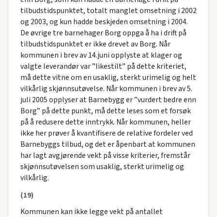
tilbudstidspunktet, totalt manglet omsetning i 2002
og 2003, og kun hadde beskjeden omsetning i 2004.
De øvrige tre barnehager Borg oppga å ha i drift på
tilbudstidspunktet er ikke drevet av Borg. Når
kommunen i brev av 14.juni opplyste at klager og
valgte leverandør var ”likestilt” på dette kriteriet,
må dette vitne om en usaklig, sterkt urimelig og helt
vilkårlig skjønnsutøvelse. Når kommunen i brev av 5.
juli 2005 opplyser at Barnebygg er ”vurdert bedre enn
Borg” på dette punkt, må dette leses som et forsøk
på å redusere dette inntrykk. Når kommunen, heller
ikke her prøver å kvantifisere de relative fordeler ved
Barnebyggs tilbud, og det er åpenbart at kommunen
har lagt avgjørende vekt på visse kriterier, fremstår
skjønnsutøvelsen som usaklig, sterkt urimelig og
vilkårlig.
(19)
Kommunen kan ikke legge vekt på antallet