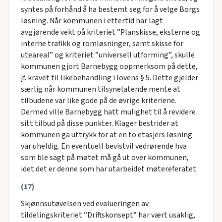
syntes på forhånd å ha bestemt seg for å velge Borgs
løsning. Når kommunen i ettertid har lagt
avgjørende vekt på kriteriet ”Planskisse, eksterne og
interne trafikk og romløsninger, samt skisse for
uteareal” og kriteriet ”universell utforming”, skulle
kommunen gjort Barnebygg oppmerksom på dette,
jf. kravet til likebehandling i lovens § 5. Dette gjelder
særlig når kommunen tilsynelatende mente at
tilbudene var like gode på de øvrige kriteriene.
Dermed ville Barnebygg hatt mulighet til å revidere
sitt tilbud på disse punkter. Klager bestrider at
kommunen ga uttrykk for at en to etasjers løsning
var uheldig. En eventuell bevistvil vedrørende hva
som ble sagt på møtet må gå ut over kommunen,
idet det er denne som har utarbeidet møtereferatet.
(17)
Skjønnsutøvelsen ved evalueringen av
tildelingskriteriet ”Driftskonsept” har vært usaklig,