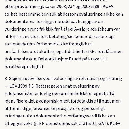
etterprøvbarhet (jf. saker 2003/234 og 2003/289). KOFA
tolket bestemmelsen slik at dersom evalueringen ikke kan
dokumenteres, foreligger brudd uavhengig av om
vurderingen rent faktisk fant sted. Avgjørende faktum var
at kriteriene «foreldrebetaling/søskenmoderasjon» og
«leverandørens forbehold» ikke fremgikk av
anskaffelsesprotokollen, og at det heller ikke forelå annen
dokumentasjon. Delkonklusjon: Brudd på kravet til
forutberegnelighet.
3. Skjønnsutøvelse ved evaluering av referanser og erfaring
— LOA 1999 § 5: Rettsregelen er at evaluering av
referanselister er lovlig dersom innholdet er egnet til å
identifisere det økonomisk mest fordelaktige tilbud, men
at fremtidige, urealiserte prosjekter og personlige
erfaringer uten dokumentert overføringsverdi ikke kan
tillegges vekt (jf. EF-domstolens sak C-315/01, GAT). KOFA