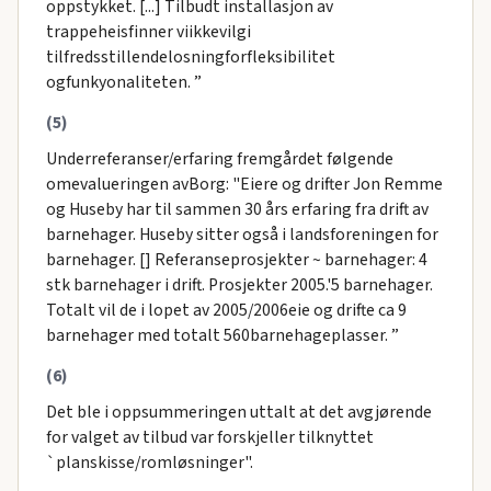
oppstykket. [...] Tilbudt installasjon av
trappeheisfinner viikkevilgi
tilfredsstillendelosningforfleksibilitet
ogfunkyonaliteten. ”
(5)
Underreferanser/erfaring fremgårdet følgende
omevalueringen avBorg: "Eiere og drifter Jon Remme
og Huseby har til sammen 30 års erfaring fra drift av
barnehager. Huseby sitter også i landsforeningen for
barnehager. [] Referanseprosjekter ~ barnehager: 4
stk barnehager i drift. Prosjekter 2005.'5 barnehager.
Totalt vil de i lopet av 2005/2006eie og drifte ca 9
barnehager med totalt 560barnehageplasser. ”
(6)
Det ble i oppsummeringen uttalt at det avgjørende
for valget av tilbud var forskjeller tilknyttet
`planskisse/romløsninger".