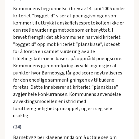
Kommunens begrunnelse i brev av 14. juni 2005 under
kriteriet ”byggetíd” viser at poenggivningen som
kommer til uttrykk i anskaffelsesprotokollen ikke er
den reelle vurderingsmetode som er benyttet. I
brevet fremgår det at kommunen har veid kriteriet
”byggetid” opp mot kriteriet ”planskisse”, i stedet
for å foreta en samlet vurdering av alle
tildelingskriteriene basert på oppnådd poengscore.
Kommunens gjennomføring av vektingen gjør at
punkter hvor Barnebygg får god score nøytraliseres
før den endelige sammenligningen av tilbudene
foretas. Dette innebærer at kriteriet ”planskisse”
avgjør hele konkurransen. Kommunens anvendelse
av vektingsmodellen er i strid med
forutberegnelighetsprinsippet, og er i seg selv
usaklig.
(24)
Barnebygg ber klagenemnda om å uttale seg om