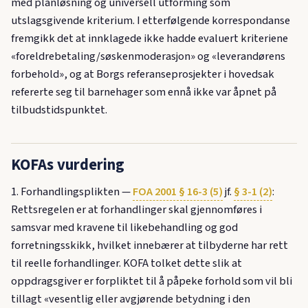
med planløsning og universell utforming som
utslagsgivende kriterium. I etterfølgende korrespondanse
fremgikk det at innklagede ikke hadde evaluert kriteriene
«foreldrebetaling/søskenmoderasjon» og «leverandørens
forbehold», og at Borgs referanseprosjekter i hovedsak
refererte seg til barnehager som ennå ikke var åpnet på
tilbudstidspunktet.
KOFAs vurdering
1. Forhandlingsplikten —
FOA 2001 § 16-3 (5)
jf.
§ 3-1 (2)
:
Rettsregelen er at forhandlinger skal gjennomføres i
samsvar med kravene til likebehandling og god
forretningsskikk, hvilket innebærer at tilbyderne har rett
til reelle forhandlinger. KOFA tolket dette slik at
oppdragsgiver er forpliktet til å påpeke forhold som vil bli
tillagt «vesentlig eller avgjørende betydning i den