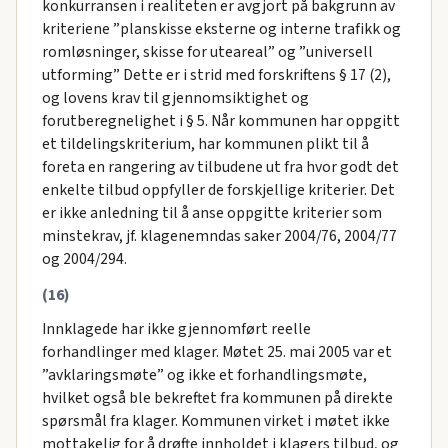
konkurransen i realiteten er avgjort på bakgrunn av
kriteriene ”planskisse eksterne og interne trafikk og
romløsninger, skisse for uteareal” og ”universell
utforming” Dette er i strid med forskriftens § 17 (2),
og lovens krav til gjennomsiktighet og
forutberegnelighet i § 5. Når kommunen har oppgitt
et tildelingskriterium, har kommunen plikt til å
foreta en rangering av tilbudene ut fra hvor godt det
enkelte tilbud oppfyller de forskjellige kriterier. Det
er ikke anledning til å anse oppgitte kriterier som
minstekrav, jf. klagenemndas saker 2004/76, 2004/77
og 2004/294.
(16)
Innklagede har ikke gjennomført reelle
forhandlinger med klager. Møtet 25. mai 2005 var et
”avklaringsmøte” og ikke et forhandlingsmøte,
hvilket også ble bekreftet fra kommunen på direkte
spørsmål fra klager. Kommunen virket i møtet ikke
mottakelig for å drøfte innholdet i klagers tilbud, og