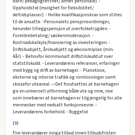
barn/ pedagogtetthet/ annet personale). -
Oppholdstid (mulighet for fleksibilitet/
deltidsplasser). - Hvilke kvalifikasjonskrav som stilles
til de ansatte. -Personalets pensjonsordninger,
herunder tilleggspensjon ut overfolketrygden. -
Foreldrebetaling/ søskenmoderasjon. -
Kostnadskalkyle/fnansiering av investeringen. -
Driftsbudsjett, årsbudsjett og økonomiplan (min.
4år). - Behovfor kommunalt driftstilskudd ut over
statstilskudd. - Leverandørens referanser, erfaringer
med bygg og drift av barnehager. - Planskisse,
eksterne og interne trafikk og romlosninger samt
skissefor uteareal. —Det forutsettes at barnehagen
gis en universell utforming både ute og inne, noe
som innebærer at barnehagen er tilgjengelig for alle
mennesker med nedsatt funksjonsevne. -
Leverandørens forbehold. - Byggetid
(3)
Fire leverandører innga tilbud innen tilbudsfristen