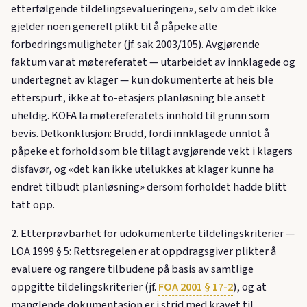
etterfølgende tildelingsevalueringen», selv om det ikke
gjelder noen generell plikt til å påpeke alle
forbedringsmuligheter (jf. sak 2003/105). Avgjørende
faktum var at møtereferatet — utarbeidet av innklagede og
undertegnet av klager — kun dokumenterte at heis ble
etterspurt, ikke at to-etasjers planløsning ble ansett
uheldig. KOFA la møtereferatets innhold til grunn som
bevis. Delkonklusjon: Brudd, fordi innklagede unnlot å
påpeke et forhold som ble tillagt avgjørende vekt i klagers
disfavør, og «det kan ikke utelukkes at klager kunne ha
endret tilbudt planløsning» dersom forholdet hadde blitt
tatt opp.
2. Etterprøvbarhet for udokumenterte tildelingskriterier —
LOA 1999 § 5: Rettsregelen er at oppdragsgiver plikter å
evaluere og rangere tilbudene på basis av samtlige
oppgitte tildelingskriterier (jf.
FOA 2001 § 17-2
), og at
manglende dokumentasjon er i strid med kravet til