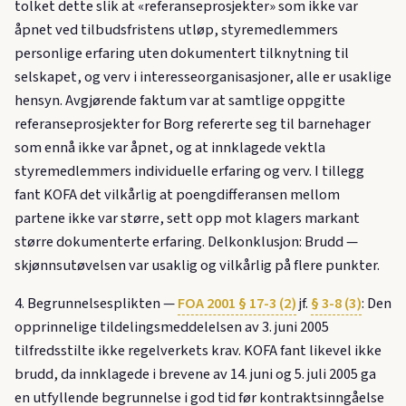
tolket dette slik at «referanseprosjekter» som ikke var
åpnet ved tilbudsfristens utløp, styremedlemmers
personlige erfaring uten dokumentert tilknytning til
selskapet, og verv i interesseorganisasjoner, alle er usaklige
hensyn. Avgjørende faktum var at samtlige oppgitte
referanseprosjekter for Borg refererte seg til barnehager
som ennå ikke var åpnet, og at innklagede vektla
styremedlemmers individuelle erfaring og verv. I tillegg
fant KOFA det vilkårlig at poengdifferansen mellom
partene ikke var større, sett opp mot klagers markant
større dokumenterte erfaring. Delkonklusjon: Brudd —
skjønnsutøvelsen var usaklig og vilkårlig på flere punkter.
4. Begrunnelsesplikten —
FOA 2001 § 17-3 (2)
jf.
§ 3-8 (3)
: Den
opprinnelige tildelingsmeddelelsen av 3. juni 2005
tilfredsstilte ikke regelverkets krav. KOFA fant likevel ikke
brudd, da innklagede i brevene av 14. juni og 5. juli 2005 ga
en utfyllende begrunnelse i god tid før kontraktsinngåelse