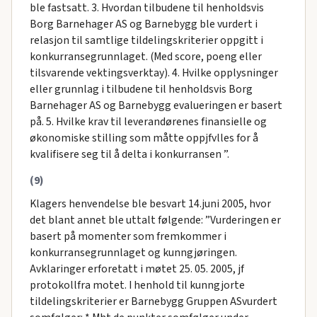
ble fastsatt. 3. Hvordan tilbudene til henholdsvis
Borg Barnehager AS og Barnebygg ble vurdert i
relasjon til samtlige tildelingskriterier oppgitt i
konkurransegrunnlaget. (Med score, poeng eller
tilsvarende vektingsverktay). 4. Hvilke opplysninger
eller grunnlag i tilbudene til henholdsvis Borg
Barnehager AS og Barnebygg evalueringen er basert
på. 5. Hvilke krav til leverandørenes finansielle og
økonomiske stilling som måtte oppjfvlles for å
kvalifisere seg til å delta i konkurransen ”.
(9)
Klagers henvendelse ble besvart 14.juni 2005, hvor
det blant annet ble uttalt følgende: ”Vurderingen er
basert på momenter som fremkommer i
konkurransegrunnlaget og kunngjøringen.
Avklaringer erforetatt i møtet 25. 05. 2005, jf
protokollfra motet. I henhold til kunngjorte
tildelingskriterier er Barnebygg Gruppen ASvurdert