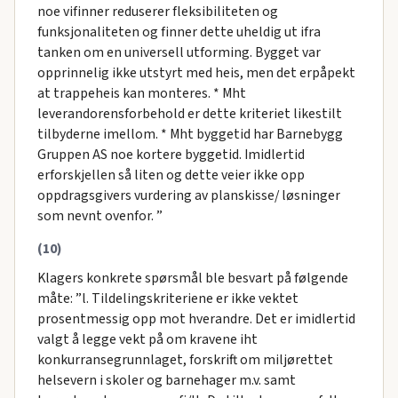
noe vifinner reduserer fleksibiliteten og
funksjonaliteten og finner dette uheldig ut ifra
tanken om en universell utforming. Bygget var
opprinnelig ikke utstyrt med heis, men det erpåpekt
at trappeheis kan monteres. * Mht
leverandorensforbehold er dette kriteriet likestilt
tilbyderne imellom. * Mht byggetid har Barnebygg
Gruppen AS noe kortere byggetid. Imidlertid
erforskjellen så liten og dette veier ikke opp
oppdragsgivers vurdering av planskisse/ løsninger
som nevnt ovenfor. ”
(10)
Klagers konkrete spørsmål ble besvart på følgende
måte: ”l. Tildelingskriteriene er ikke vektet
prosentmessig opp mot hverandre. Det er imidlertid
valgt å legge vekt på om kravene iht
konkurransegrunnlaget, forskrift om miljørettet
helsevern i skoler og barnehager m.v. samt