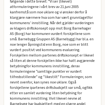
følgende i dette brevet: ”Vi ser (likevel)
atformuleringene i vårt brev av 21.juni 2005
kanfremstå som noe uklare og vi ønsker derfor å
klargjøre nærmere hva som har vært grunnlagetfor
kommunens' innstilling. Når det gjelder vurderingen
av klagers driftskonsept opp mot Borg Barnehager
AS (Borg) har kommunen vurdert forskjellene som
små. Barnebygg Gruppen AS (Barnebygg) har bl.a. en
noe lenger åpningstid enn Borg, noe som er blitt
vurdert positivt ved kommunens evaluering.
Forskjellen mellom partenes driftskonsept er likevel
så liten at denne forskjellen ikke har hatt avgjørende
betydningfor kommunens innstilling, derav
formuleringene ”samtlige punkter er vurdert
tilfredsstillende” og ”likestilt” Formuleringer, som
nevnt ovenfor, kan synes noe uklare. Også
forskjellene ipartenes driftsbudsjett var små, ogfikk
etter en samlet vurdering liten betydning for
kommunens innstilling. Vivil likevel nevne at
Barnebygg har budsjettert med en større andel