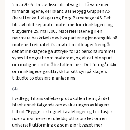
2.mai 2005. Tre av disse ble utvalgt til å være med i
forhandlingene, deriblant Barnebygg Gruppen AS
(heretter kalt klager) og Borg Barnehager AS. Det
ble avholdt separate møter mellom innklagede og
tilbyderne 25. mai 2005.Møtereferatene gir en
nærmere beskrivelse av hva partene gjennomgikk på
møtene. I referatet fra møtet med klager fremgår
det at innklagede ga uttrykk for at personalrommet
synes lite egnet som møterom, og at det ble spurt
om muligheten for å installere heis. Det fremgår ikke
om innklagede ga uttrykk for sitt syn på klagers
tilbudte to etasjers planløsning.
(4)
I vedlegg til anskaffelsesprotokollen fremgår det
blant annet følgende om evalueringen av klagers
tilbud: ”Bygget er tegnet i avdelinger og to etasjer
noe som vi mener er uheldig utfra onsket om en
universell utforming og som gjor bygget mer