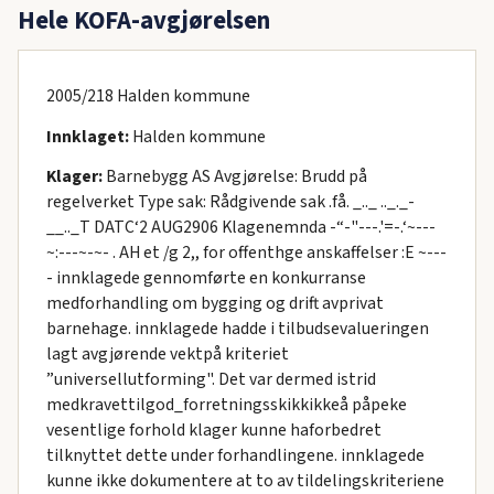
Hele KOFA-avgjørelsen
2005/218 Halden kommune
Innklaget:
Halden kommune
Klager:
Barnebygg AS Avgjørelse: Brudd på
regelverket Type sak: Rådgivende sak .få. _.._ .._._-
__.._T DATC‘2 AUG2906 Klagenemnda -“-"---.'=-.‘~---
~:---~-~- . AH et /g 2,, for offenthge anskaffelser :E ~---
- innklagede gennomførte en konkurranse
medforhandling om bygging og drift avprivat
barnehage. innklagede hadde i tilbudsevalueringen
lagt avgjørende vektpå kriteriet
”universellutforming". Det var dermed istrid
medkravettilgod_forretningsskikkikkeå påpeke
vesentlige forhold klager kunne haforbedret
tilknyttet dette under forhandlingene. innklagede
kunne ikke dokumentere at to av tildelingskriteriene