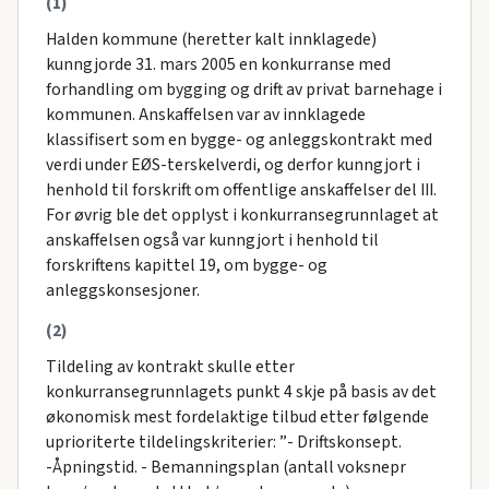
(1)
Halden kommune (heretter kalt innklagede)
kunngjorde 31. mars 2005 en konkurranse med
forhandling om bygging og drift av privat barnehage i
kommunen. Anskaffelsen var av innklagede
klassifisert som en bygge- og anleggskontrakt med
verdi under EØS-terskelverdi, og derfor kunngjort i
henhold til forskrift om offentlige anskaffelser del III.
For øvrig ble det opplyst i konkurransegrunnlaget at
anskaffelsen også var kunngjort i henhold til
forskriftens kapittel 19, om bygge- og
anleggskonsesjoner.
(2)
Tildeling av kontrakt skulle etter
konkurransegrunnlagets punkt 4 skje på basis av det
økonomisk mest fordelaktige tilbud etter følgende
uprioriterte tildelingskriterier: ”- Driftskonsept.
-Åpningstid. - Bemanningsplan (antall voksnepr