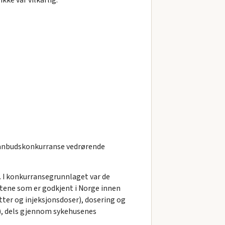
n anbudskonkurranse vedrørende
. I konkurransegrunnlaget var de
ktene som er godkjent i Norge innen
etter og injeksjonsdoser), dosering og
n), dels gjennom sykehusenes