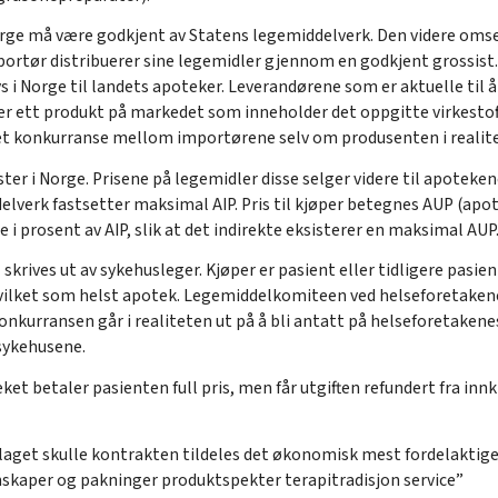
orge må være godkjent av Statens legemiddelverk. Den videre oms
portør distribuerer sine legemidler gjennom en godkjent grossist. 
 i Norge til landets apoteker. Leverandørene som er aktuelle til å
er ett produkt på markedet som inneholder det oppgitte virkestoff
det konkurranse mellom importørene selv om produsenten i reali
ster i Norge. Prisene på legemidler disse selger videre til apotek
elverk fastsetter maksimal AIP. Pris til kjøper betegnes AUP (apo
i prosent av AIP, slik at det indirekte eksisterer en maksimal AUP.
skrives ut av sykehusleger. Kjøper er pasient eller tidligere pas
hvilket som helst apotek. Legemiddelkomiteen ved helseforetake
Konkurransen går i realiteten ut på å bli antatt på helseforetaken
 sykehusene.
ket betaler pasienten full pris, men får utgiften refundert fra in
aget skulle kontrakten tildeles det økonomisk mest fordelaktige ti
skaper og pakninger produktspekter terapitradisjon service”