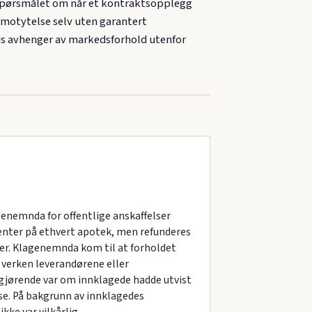
r spørsmålet om når et kontraktsopplegg
g motytelse selv uten garantert
vis avhenger av markedsforhold utenfor
enemnda for offentlige anskaffelser
nter på ethvert apotek, men refunderes
er. Klagenemnda kom til at forholdet
 verken leverandørene eller
vgjørende var om innklagede hadde utvist
nse. På bakgrunn av innklagedes
ke var vilkårlig.