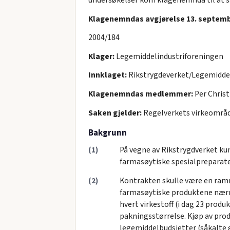
Klagenemndas avgjørelse 13. septembe
2004/184
Klager:
Legemiddelindustriforeningen
Innklaget:
Rikstrygdeverket/Legemidde
Klagenemndas medlemmer:
Per Christ
Saken gjelder:
Regelverkets virkeområde
Bakgrunn
(1)
På vegne av Rikstrygdverket ku
farmasøytiske spesialpreparater
(2)
Kontrakten skulle være en ramm
farmasøytiske produktene nærme
hvert virkestoff (i dag 23 produ
pakningsstørrelse. Kjøp av pro
legemiddelbudsjetter (såkalte 