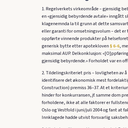
1. Regelverkets virkeområde – gjensidig be
en «gjensidig bebyrdende avtale» inngått s
klagenemnda la til grunn at dette samsvart
eller garanti for omsetningsvolum – det er 
oppførte vinnende produkter på helseforetak
generisk bytte etter apotekloven
§ 6-6
, me
maksimal AUP. Delkonklusjon: «[O]ppføring 
gjensidig bebyrdende.» Forholdet var en off
2. Tildelingskriteriet pris – lovligheten av
identifisere det økonomisk mest fordelaktig
Construction) premiss 36–37. At et kriterium
hinder for konkurransen, jf. samme dom prem
forholdene, ikke at alle faktorer er fulls
Oslo og Vestfold i juni/juli 2004 og fant at 
Innklagede hadde utvist forsvarlig saksbeh