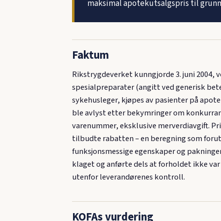
maksimal apotekutsalgspris til grunn
Faktum
Rikstrygdeverket kunngjorde 3. juni 2004
spesialpreparater (angitt ved generisk bete
sykehusleger, kjøpes av pasienter på apot
ble avlyst etter bekymringer om konkurrans
varenummer, eksklusive merverdiavgift. Pr
tilbudte rabatten – en beregning som foruts
funksjonsmessige egenskaper og pakninger, 
klaget og anførte dels at forholdet ikke va
utenfor leverandørenes kontroll.
KOFAs vurdering