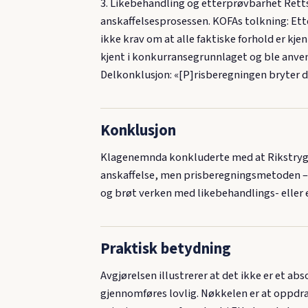
3. Likebehandling og etterprøvbarhet Retts
anskaffelsesprosessen. KOFAs tolkning: Ett
ikke krav om at alle faktiske forhold er k
kjent i konkurransegrunnlaget og ble anvend
Delkonklusjon: «[P]risberegningen bryter de
Konklusjon
Klagenemnda konkluderte med at Rikstrygdev
anskaffelse, men prisberegningsmetoden – 
og brøt verken med likebehandlings- eller
Praktisk betydning
Avgjørelsen illustrerer at det ikke er et ab
gjennomføres lovlig. Nøkkelen er at oppdrag