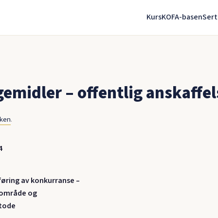
Kurs
KOFA-basen
Sert
emidler – offentlig anskaffel
nken
.
4
øring av konkurranse –
eområde og
tode