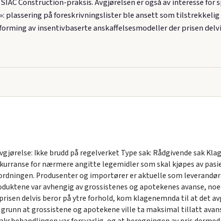
SIAC Construction-praksis. Avgjørelsen er også av interesse fo
 plassering på foreskrivningslister ble ansett som tilstrekkeli
forming av insentivbaserte anskaffelsesmodeller der prisen del
jørelse: Ikke brudd på regelverket Type sak: Rådgivende sak Klag
rranse for nærmere angitte legemidler som skal kjøpes av pasie
rdningen. Produsenter og importører er aktuelle som leverandør
produktene var avhengig av grossistenes og apotekenes avanse, noe
prisen delvis beror på ytre forhold, kom klagenemnda til at det a
l grunn at grossistene og apotekene ville ta maksimal tillatt ava
sbehandlingen var forsvarlig, og at beregningen av pris dermed ik