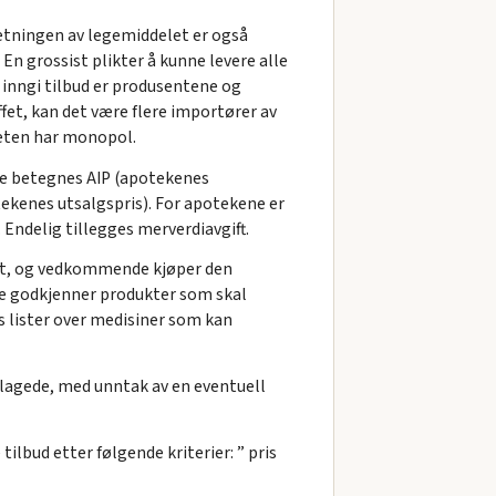
etningen av legemiddelet er også
En grossist plikter å kunne levere alle
 inngi tilbud er produsentene og
et, kan det være flere importører av
teten har monopol.
ene betegnes AIP (apotekenes
tekenes utsalgspris). For apotekene er
 Endelig tillegges merverdiavgift.
ient, og vedkommende kjøper den
ne godkjenner produkter som skal
es lister over medisiner som kan
nklagede, med unntak av en eventuell
lbud etter følgende kriterier: ” pris