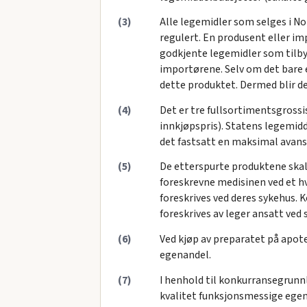
(3)
Alle legemidler som selges i N
regulert. En produsent eller im
godkjente legemidler som tilbys
importørene. Selv om det bare 
dette produktet. Dermed blir 
(4)
Det er tre fullsortimentsgrossi
innkjøpspris). Statens legemidd
det fastsatt en maksimal avanse 
(5)
De etterspurte produktene skal 
foreskrevne medisinen ved et 
foreskrives ved deres sykehus. 
foreskrives av leger ansatt ved
(6)
Ved kjøp av preparatet på apote
egenandel.
(7)
I henhold til konkurransegrunnl
kvalitet funksjonsmessige egen