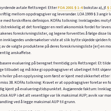
byrdende avtale Rettsregel: Etter
FOA 2001 § 1-4
bokstav a), jf.
§ 
kriftlig mellom oppdragsgiver og leverandør. LOA 1999 § 3 angir 
e med forskriftens definisjon. KOFAs tolkning: Innklagedes moty
tilstrekkelig at det foreligger en reell økonomisk fordel for le
enes foreskrivningslister, og legene forventtes å følge disse lis
n innklagedes undersøkelser viste at slik bytte skjedde sjelden fo
av de valgte produktene på deres foreskrivningsliste [er] en m
entlig anskaffelse.
 å basere evaluering på beregnet fremtidig pris Rettsregel: Et til
e tilbudet og må ikke gi oppdragsgiver et ubetinget fritt skjønn
 hviler på en opplysning som først er kjent med sikkerhet etter ko
iss 38. KOFAs tolkning: Kravet er at oppdragsgiver foretar en fo
tendig kjent på evalueringstidspunktet. Avgjørende faktum: Innkl
faktisk AUP i det alt vesentlige var lik maksimal AUP; avvik var ma
andling ved å legge maksimal AUP til grunn.