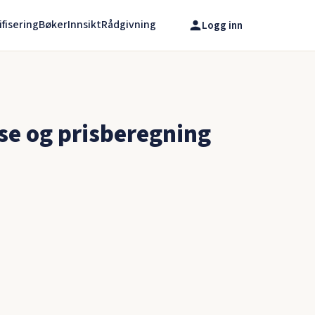
ifisering
Bøker
Innsikt
Rådgivning
Logg inn
se og prisberegning