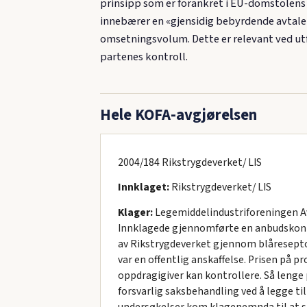
prinsipp som er forankret i EU-domstolens 
innebærer en «gjensidig bebyrdende avtale»:
omsetningsvolum. Dette er relevant ved ut
partenes kontroll.
Hele KOFA-avgjørelsen
2004/184 Rikstrygdeverket/ LIS
Innklaget:
Rikstrygdeverket/ LIS
Klager:
Legemiddelindustriforeningen Avg
Innklagede gjennomførte en anbudskonku
av Rikstrygdeverket gjennom blåresepto
var en offentlig anskaffelse. Prisen på 
oppdragigiver kan kontrollere. Så lenge 
forsvarlig saksbehandling ved å legge ti
undersøkelser kom klagenemnda til at sak