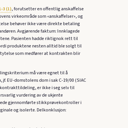
1-3 (1)
, forutsetter en offentlig anskaffelse
lovens virkeområde som «anskaffelser», og
telse behøver ikke være direkte betaling
verandøren. Avgjørende faktum: Innklagede
tene. Pasienten hadde riktignok rett til
rdi produktene nesten alltid ble solgt til
otytelse som medfører at kontrakten blir
delingskriterium må være egnet til å
, jf. EU-domstolens dom i sak C-19/00 (SIAC
ntrakttildeling, er ikke i seg selv til
rsvarlig vurdering av de ukjente
agede gjennomførte stikkprøvekontroller i
rginale og isolerte. Delkonklusjon: