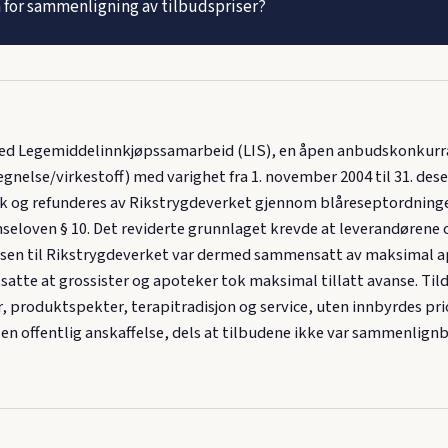
 for sammenligning av tilbudspriser?
, ved Legemiddelinnkjøpssamarbeid (LIS), en åpen anbudskonkur
gnelse/virkestoff) med varighet fra 1. november 2004 til 31. de
ek og refunderes av Rikstrygdeverket gjennom blåreseptordning
eloven § 10. Det reviderte grunnlaget krevde at leverandørene 
isen til Rikstrygdeverket var dermed sammensatt av maksimal a
atte at grossister og apoteker tok maksimal tillatt avanse. Tilde
produktspekter, terapitradisjon og service, uten innbyrdes pri
r en offentlig anskaffelse, dels at tilbudene ikke var sammenlignb