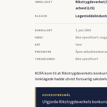
Rikstrygdeverket
INNKLAGET
arbeid (LIS)
Legemiddelindustr
KLAGER
3. juni 2004
KUNNGJORT
ikke spesifisert i avg
VERDI
Vare
ART
Åpen anbudskonkurra
PROSEDYRE
Ikke spesifisert
TERSKELVERDI
KOFA kom til at Rikstrygdeverkets konkurr
innklagede hadde utvist forsvarlig saksbeh
HOVEDSPØRSMÅL
Utgjorde Rikstrygdeverkets konkurrans