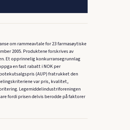
ranse om rammeavtale for 23 farmasøytiske
sember 2005. Produktene forskrives av
en. Et opprinnelig konkurransegrunnlag
oppga en fast rabatt i NOK per
potekutsalgspris (AUP) fratrukket den
lingskriteriene var pris, kvalitet,
oritering. Legemiddelindustriforeningen
are fordi prisen delvis berodde på faktorer