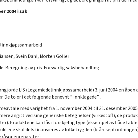
r 2004 i sak
linnkjøpssamarbeid
iansen, Svein Dahl, Morten Goller
. Beregning av pris. Forsvarlig saksbehandling.
nngjorde LIS (Legemiddelinnkjøpssamarbeid) 3. juni 2004 en åpe
. De to er i det følgende benevnt ” innklagede” .
eavtale med varighet fra 1. november 2004 til 31. desember 2005
re angitt ved sine generiske betegnelser (virkestoff), de produ
kter). Produktene kan fås i forskjellig type (eksempelvis både tabl
duktene skal dels finansieres av folketrygden (blåreseptordninge
gråsonepreparater).