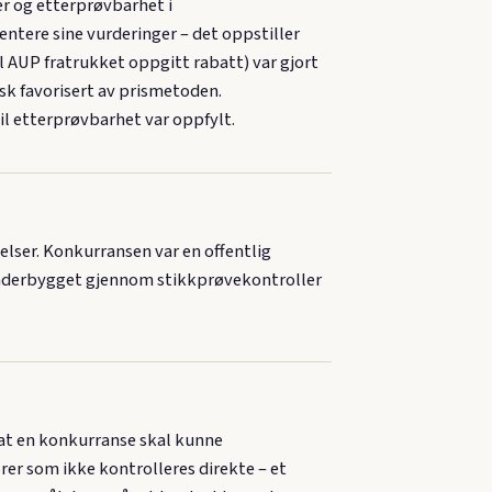
er og etterprøvbarhet i
ntere sine vurderinger – det oppstiller
 AUP fratrukket oppgitt rabatt) var gjort
sk favorisert av prismetoden.
til etterprøvbarhet var oppfylt.
lser. Konkurransen var en offentlig
 underbygget gjennom stikkprøvekontroller
r at en konkurranse skal kunne
rer som ikke kontrolleres direkte – et