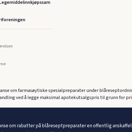
/Legemiddelinnkjøpssam
iforeningen
jørelsen
nse
anse om farmasøytiske spesialpreparater under blåreseptordninge
andling ved å legge maksimal apotekutsalgspris til grunn for pri
e om rabatter på blåreseptpreparater en offentlig anskaffelse