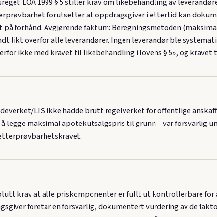
regel: LOA 1999 § 5 stiller krav om likebehandling av leverandør
erprøvbarhet forutsetter at oppdragsgiver i ettertid kan dokume
jent på forhånd. Avgjørende faktum: Beregningsmetoden (maksimal
t likt overfor alle leverandører. Ingen leverandør ble systemati
rfor ikke med kravet til likebehandling i lovens § 5», og kravet 
erket/LIS ikke hadde brutt regelverket for offentlige anskaffe
å legge maksimal apotekutsalgspris til grunn – var forsvarlig
 etterprøvbarhetskravet.
solutt krav at alle priskomponenter er fullt ut kontrollerbare fo
sgiver foretar en forsvarlig, dokumentert vurdering av de fakto