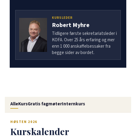
KURSLEDER
Robert Myhre
Tidligere første sekretariatsleder i
KOFA. Over 25 års erfaring og mer
enn 1 000 anskaffelsessaker fra
begge sider av bordet.
Alle
Kurs
Gratis fagmøter
Internkurs
HØSTEN 2026
Kurskalender