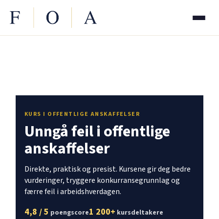
KURS I OFFENTLIGE ANSKAFFELSER
Unngå feil i offentlige
anskaffelser
Direkte, praktisk og presist. Kursene gir deg bedre
vurderinger, tryggere konkurransegrunnlag og
færre feil i arbeidshverdagen.
4,8 / 5
1 200+
poengscore
kursdeltakere