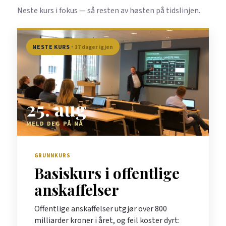
Neste kurs i fokus — så resten av høsten på tidslinjen.
NESTE KURS ·
17 dager igjen
25. aug
MELD DEG PÅ NÅ
GRUNNKURS
Basiskurs i offentlige
anskaffelser
Offentlige anskaffelser utgjør over 800
milliarder kroner i året, og feil koster dyrt: