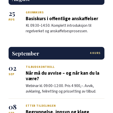
25
GRUNNKURS
Basiskurs i offentlige anskaffelser
AUG
Kl. 09:30–14:50. Komplett introduksjon til
regelverket og anskaffelsesprosessen.
September
4 KURS
02
TILBUDSKONTROLL
Når må du avvise – og når kan du la
SEP
være?
Webinar kl. 09:00–12:00. Pris 4 900,–. Avvik,
avklaring, feilretting og prissetting av tilbud.
08
ETTER TILDELINGEN
Begrunnelse, innsyn og klage