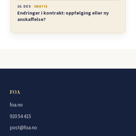
10. DES
· GRATIS
Endringer i kontrakt: oppfølging eller ny
anskaffelse?
FOA
foa.no
920 54 415
post@foa.no