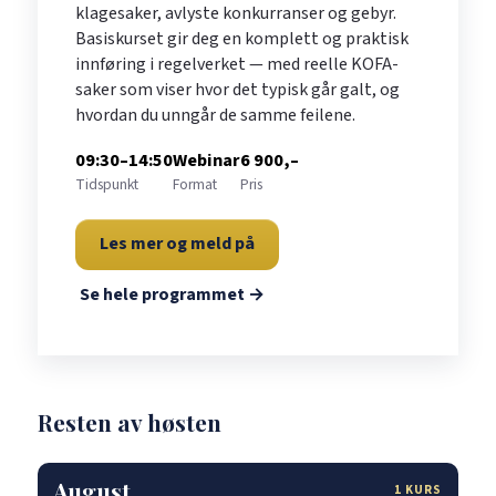
klagesaker, avlyste konkurranser og gebyr.
Basiskurset gir deg en komplett og praktisk
innføring i regelverket — med reelle KOFA-
saker som viser hvor det typisk går galt, og
hvordan du unngår de samme feilene.
09:30–14:50
Webinar
6 900,–
Tidspunkt
Format
Pris
Les mer og meld på
Se hele programmet →
Resten av høsten
August
1 KURS