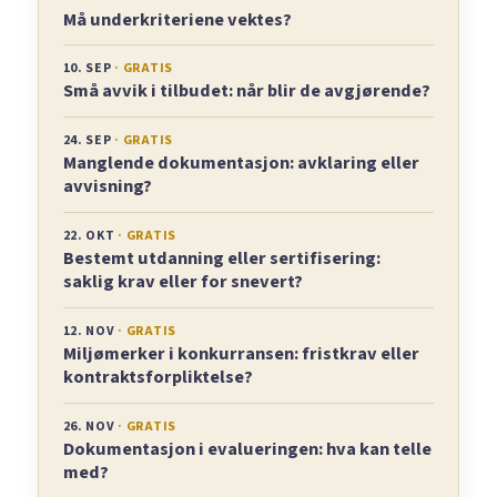
Må underkriteriene vektes?
10. SEP
· GRATIS
Små avvik i tilbudet: når blir de avgjørende?
24. SEP
· GRATIS
Manglende dokumentasjon: avklaring eller
avvisning?
22. OKT
· GRATIS
Bestemt utdanning eller sertifisering:
saklig krav eller for snevert?
12. NOV
· GRATIS
Miljømerker i konkurransen: fristkrav eller
kontraktsforpliktelse?
26. NOV
· GRATIS
Dokumentasjon i evalueringen: hva kan telle
med?