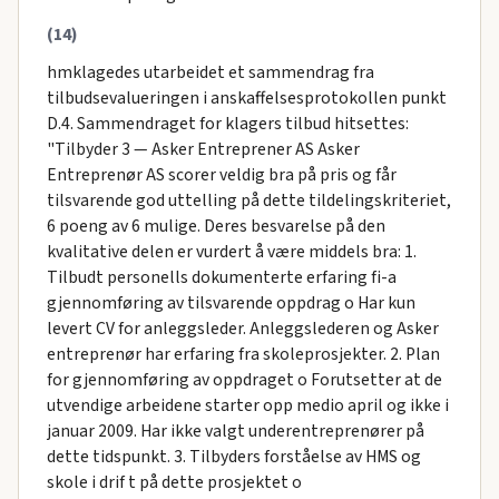
(14)
hmklagedes utarbeidet et sammendrag fra
tilbudsevalueringen i anskaffelsesprotokollen punkt
D.4. Sammendraget for klagers tilbud hitsettes:
"Tilbyder 3 — Asker Entreprener AS Asker
Entreprenør AS scorer veldig bra på pris og får
tilsvarende god uttelling på dette tildelingskriteriet,
6 poeng av 6 mulige. Deres besvarelse på den
kvalitative delen er vurdert å være middels bra: 1.
Tilbudt personells dokumenterte erfaring fi-a
gjennomføring av tilsvarende oppdrag o Har kun
levert CV for anleggsleder. Anleggslederen og Asker
entreprenør har erfaring fra skoleprosjekter. 2. Plan
for gjennomføring av oppdraget o Forutsetter at de
utvendige arbeidene starter opp medio april og ikke i
januar 2009. Har ikke valgt underentreprenører på
dette tidspunkt. 3. Tilbyders forståelse av HMS og
skole i drif t på dette prosjektet o