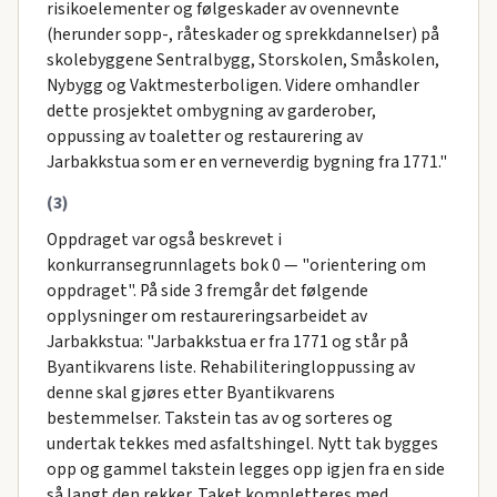
risikoelementer og følgeskader av ovennevnte
(herunder sopp-, råteskader og sprekkdannelser) på
skolebyggene Sentralbygg, Storskolen, Småskolen,
Nybygg og Vaktmesterboligen. Videre omhandler
dette prosjektet ombygning av garderober,
oppussing av toaletter og restaurering av
Jarbakkstua som er en verneverdig bygning fra 1771."
(3)
Oppdraget var også beskrevet i
konkurransegrunnlagets bok 0 — "orientering om
oppdraget". På side 3 fremgår det følgende
opplysninger om restaureringsarbeidet av
Jarbakkstua: "Jarbakkstua er fra 1771 og står på
Byantikvarens liste. Rehabiliteringloppussing av
denne skal gjøres etter Byantikvarens
bestemmelser. Takstein tas av og sorteres og
undertak tekkes med asfaltshingel. Nytt tak bygges
opp og gammel takstein legges opp igjen fra en side
så langt den rekker. Taket kompletteres med