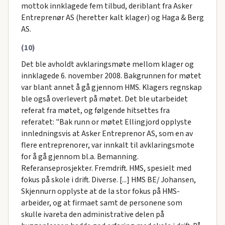
mottok innklagede fem tilbud, deriblant fra Asker
Entreprenør AS (heretter kalt klager) og Haga & Berg
AS.
(10)
Det ble avholdt avklaringsmøte mellom klager og
innklagede 6. november 2008. Bakgrunnen for møtet
var blant annet å gå gjennom HMS. Klagers regnskap
ble også overlevert på møtet. Det ble utarbeidet
referat fra møtet, og følgende hitsettes fra
referatet: "Bak runn or møtet Ellingjord opplyste
innledningsvis at Asker Entreprenor AS, som en av
flere entreprenorer, var innkalt til avklaringsmote
for å gå gjennom bl.a. Bemanning.
Referanseprosjekter. Fremdrift. HMS, spesielt med
fokus på skole i drift. Diverse. [...] HMS BE/ Johansen,
Skjennurn opplyste at de la stor fokus på HMS-
arbeider, og at firmaet samt de personene som
skulle ivareta den administrative delen på