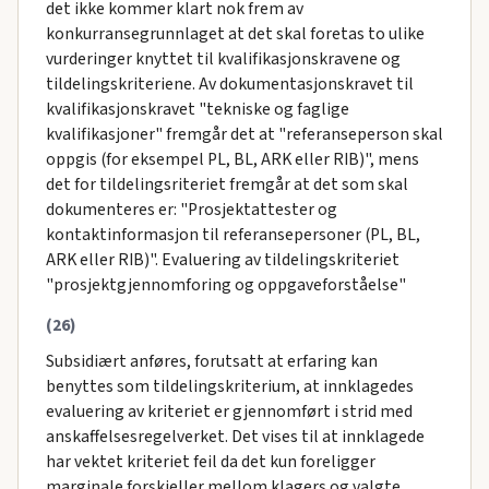
det ikke kommer klart nok frem av
konkurransegrunnlaget at det skal foretas to ulike
vurderinger knyttet til kvalifikasjonskravene og
tildelingskriteriene. Av dokumentasjonskravet til
kvalifikasjonskravet "tekniske og faglige
kvalifikasjoner" fremgår det at "referanseperson skal
oppgis (for eksempel PL, BL, ARK eller RIB)", mens
det for tildelingsriteriet fremgår at det som skal
dokumenteres er: "Prosjektattester og
kontaktinformasjon til referansepersoner (PL, BL,
ARK eller RIB)". Evaluering av tildelingskriteriet
"prosjektgjennomforing og oppgaveforståelse"
(26)
Subsidiært anføres, forutsatt at erfaring kan
benyttes som tildelingskriterium, at innklagedes
evaluering av kriteriet er gjennomført i strid med
anskaffelsesregelverket. Det vises til at innklagede
har vektet kriteriet feil da det kun foreligger
marginale forskjeller mellom klagers og valgte