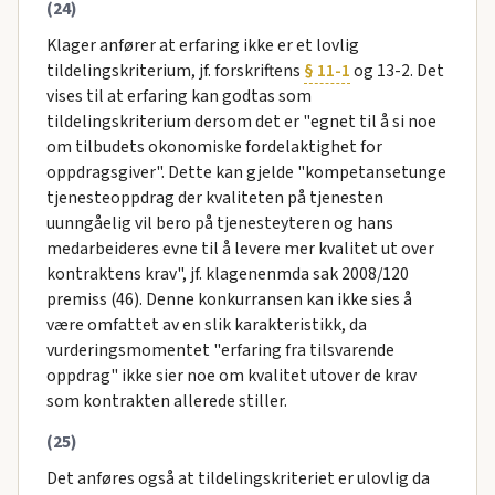
(24)
Klager anfører at erfaring ikke er et lovlig
tildelingskriterium, jf. forskriftens
§ 11-1
og 13-2. Det
vises til at erfaring kan godtas som
tildelingskriterium dersom det er "egnet til å si noe
om tilbudets okonomiske fordelaktighet for
oppdragsgiver". Dette kan gjelde "kompetansetunge
tjenesteoppdrag der kvaliteten på tjenesten
uunngåelig vil bero på tjenesteyteren og hans
medarbeideres evne til å levere mer kvalitet ut over
kontraktens krav", jf. klagenenmda sak 2008/120
premiss (46). Denne konkurransen kan ikke sies å
være omfattet av en slik karakteristikk, da
vurderingsmomentet "erfaring fra tilsvarende
oppdrag" ikke sier noe om kvalitet utover de krav
som kontrakten allerede stiller.
(25)
Det anføres også at tildelingskriteriet er ulovlig da