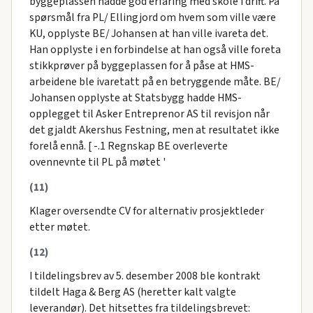
byggeplassen hadde god erfaring med skole i drift. På
spørsmål fra PL/ Ellingjord om hvem som ville være
KU, opplyste BE/ Johansen at han ville ivareta det.
Han opplyste i en forbindelse at han også ville foreta
stikkprøver på byggeplassen for å påse at HMS-
arbeidene ble ivaretatt på en betryggende måte. BE/
Johansen opplyste at Statsbygg hadde HMS-
opplegget til Asker Entreprenor AS til revisjon når
det gjaldt Akershus Festning, men at resultatet ikke
forelå ennå. [ -.1 Regnskap BE overleverte
ovennevnte til PL på møtet '
(11)
Klager oversendte CV for alternativ prosjektleder
etter møtet.
(12)
I tildelingsbrev av 5. desember 2008 ble kontrakt
tildelt Haga & Berg AS (heretter kalt valgte
leverandør). Det hitsettes fra tildelingsbrevet: