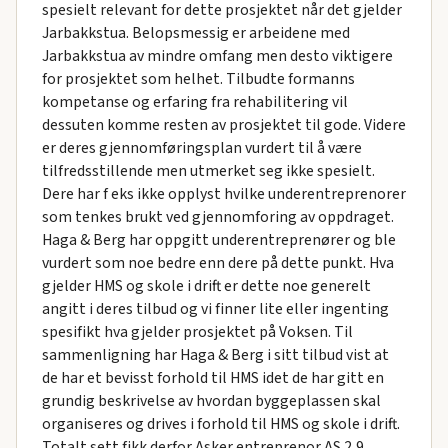
spesielt relevant for dette prosjektet når det gjelder
Jarbakkstua. Belopsmessig er arbeidene med
Jarbakkstua av mindre omfang men desto viktigere
for prosjektet som helhet. Tilbudte formanns
kompetanse og erfaring fra rehabilitering vil
dessuten komme resten av prosjektet til gode. Videre
er deres gjennomføringsplan vurdert til å være
tilfredsstillende men utmerket seg ikke spesielt.
Dere har f eks ikke opplyst hvilke underentreprenorer
som tenkes brukt ved gjennomforing av oppdraget.
Haga & Berg har oppgitt underentreprenører og ble
vurdert som noe bedre enn dere på dette punkt. Hva
gjelder HMS og skole i drift er dette noe generelt
angitt i deres tilbud og vi finner lite eller ingenting
spesifikt hva gjelder prosjektet på Voksen. Til
sammenligning har Haga & Berg i sitt tilbud vist at
de har et bevisst forhold til HMS idet de har gitt en
grundig beskrivelse av hvordan byggeplassen skal
organiseres og drives i forhold til HMS og skole i drift.
Totalt sett fikk derfor Asker entreprenor AS 2,9