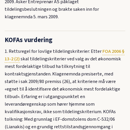
2009. Asker Entreprenør AS påklaget
tildelingsbeslutningen og brakte saken inn for
klagenemnda 5. mars 2009.
KOFAs vurdering
1. Rettsregel for lovlige tildelingskriterier: Etter
FOA 2006 §
13-2 (2)
skal tildelingskriterier ved valg av det økonomisk
mest fordelaktige tilbud ha tilknytning til
kontraktsgjenstanden. Klagenemnda presiserte, med
støtte i sak 2009/80 premiss (26), at kriteriene må være
«egnet til å identifisere det økonomisk mest fordelaktige
tilbud». Erfaring er i utgangspunktet en
leverandøregenskap som hører hjemme som
kvalifikasjonskrav, ikke som tildelingskriterium. KOFAs
tolkning: Med grunnlag i EF-domstolens dom C-532/06
(Lianakis) og en grundig rettstilstandsgjennomgang i