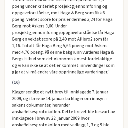
poeng under kriteriet prosjektgjennomforing og
oppgaveforståelse, mot Haga & Berg som fikk 6
poeng. Vektet score for pris er dermed 3,24 for Haga
Berg mot Askers 3,60. Under
prosjektgjennomforing/oppgaveforståelse får Haga
Berg en vektet score på 2,40 mot Alliero2 som får
1,16. Totalt får Haga Berg 5,64 poeng mot Askers
med 4,76 poeng. På denne bakgrunn vurderes Haga &
Bergs tilbud som det økonomisk mest fordelaktige
og vi kan ikke se at det er kommet innvendinger som
gjør at vi må endre våre opprinnelige vurderinger."
(16)
Klager sendte et nytt brev til innklagede 7. januar
2009, og i brev av 14. januar ba klager om innsyn i
sakens dokumenter, herunder
anskaffelsesprotokollen. Dette brevet ble besvart av
innklagede i brev av 22. januar 2009 hvor
anskaffelsesprotokollen med vedlegg 1, 3 og 9 ble