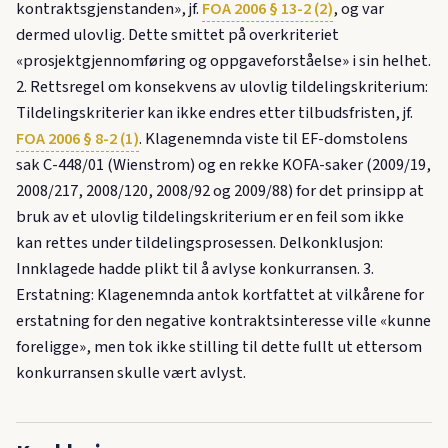
kontraktsgjenstanden», jf.
FOA 2006 § 13-2 (2)
, og var
dermed ulovlig. Dette smittet på overkriteriet
«prosjektgjennomføring og oppgaveforståelse» i sin helhet.
2. Rettsregel om konsekvens av ulovlig tildelingskriterium:
Tildelingskriterier kan ikke endres etter tilbudsfristen, jf.
FOA 2006 § 8-2 (1)
. Klagenemnda viste til EF-domstolens
sak C-448/01 (Wienstrom) og en rekke KOFA-saker (2009/19,
2008/217, 2008/120, 2008/92 og 2009/88) for det prinsipp at
bruk av et ulovlig tildelingskriterium er en feil som ikke
kan rettes under tildelingsprosessen. Delkonklusjon:
Innklagede hadde plikt til å avlyse konkurransen. 3.
Erstatning: Klagenemnda antok kortfattet at vilkårene for
erstatning for den negative kontraktsinteresse ville «kunne
foreligge», men tok ikke stilling til dette fullt ut ettersom
konkurransen skulle vært avlyst.