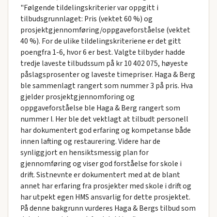
"Følgende tildelingskriterier var oppgitt i
tilbudsgrunnlaget: Pris (vektet 60 %) og
prosjektgjennomføring/oppgaveforståelse (vektet
40 %). For de ulike tildelingskriteriene er det gitt
poengfra 1-6, hvor 6 er best. Valgte tilbyder hadde
tredje laveste tilbudssum på kr 10 402 075, høyeste
påslagsprosenter og laveste timepriser. Haga & Berg
ble sammenlagt rangert som nummer 3 på pris. Hva
gjelder prosjektgjennomforing og
oppgaveforståelse ble Haga & Berg rangert som
nummer I. Her ble det vektlagt at tilbudt personell
har dokumentert god erfaring og kompetanse både
innen lafting og restaurering. Videre har de
synliggjort en hensiktsmessig plan for
gjennomføring og viser god forståelse for skole i
drift. Sistnevnte er dokumentert med at de blant
annet har erfaring fra prosjekter med skole i drift og
har utpekt egen HMS ansvarlig for dette prosjektet.
På denne bakgrunn vurderes Haga & Bergs tilbud som