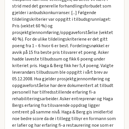
strid med det generelle forhandlingsforbudet som
gjelder i anbudskonkurranser. [...] Følgende
tildelingskriterier var oppgitt i tilbudsgrunnlaget:
Pris (vektet 60 %) og
prosjektglennomføring/oppgaveforståelse (vektet
40 %). For de ulike tildelingskriteriene er det gitt
poeng fra 1 – 6 hvor 6 er best. Fordelingsnøkkel er
avvik på 15 fra beste pris tilsvarer et poeng. Asker
hadde laveste tilbudssum og fikk 6 poeng under
kriteriet pris. Haga & Berg fikk her 5,4 poeng. Valgte
leverandørs tilbudssum ble oppgitt i vårt brev av
05.12.2008. Hva gjelder prosjektgjennomføring og
oppgaveforståelse har dere dokumentert at tilbudt
personell har tilfredsstillende erfaring fi-a
rehabiliteringsarbeider. Asker entreprenør og Haga
Bergs erfaring fra tilsvarende oppdrag ligger
omtrent på samme nivå. Haga & Berg gis imidlertid
noe bedre score da de i tillegg tilbyr en formann som
er lafier og har erfaring fi-a restaurering noe som er