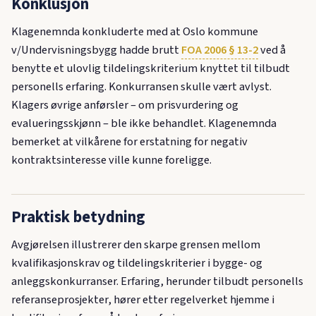
Konklusjon
Klagenemnda konkluderte med at Oslo kommune
v/Undervisningsbygg hadde brutt
FOA 2006 § 13-2
ved å
benytte et ulovlig tildelingskriterium knyttet til tilbudt
personells erfaring. Konkurransen skulle vært avlyst.
Klagers øvrige anførsler – om prisvurdering og
evalueringsskjønn – ble ikke behandlet. Klagenemnda
bemerket at vilkårene for erstatning for negativ
kontraktsinteresse ville kunne foreligge.
Praktisk betydning
Avgjørelsen illustrerer den skarpe grensen mellom
kvalifikasjonskrav og tildelingskriterier i bygge- og
anleggskonkurranser. Erfaring, herunder tilbudt personells
referanseprosjekter, hører etter regelverket hjemme i