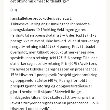
det økonomisk mest fordelaktige."
(13)
I anskaffelsesprotokollens vedlegg 1
Tilbudsevaluering angir innklagede innholdet av
poengskalaen: "D.1 Vekting Vektingen gjøres i
henhold til en poengskalafra 1 — 6 der: (cid:127) 1 -2
poeng: Ikke relevant, ikke besvart, eller utmerker seg
i negativ retning (cid:127) 3-4 poeng: Krav i tilbudet
overholdt, men tilbudt produkt utmerker seg ikke
spesielt i noen retning. (cid:127) 5-6 poeng: Tilbudet
utmerker seg i positiv retning Pris (60 %) Avvik i pris
fra høyeste tilbyder] beregnes som en prosentandel.
15 % tilsvarer 1 poeng avvik Prosjektgjennomføring
og oppgaveforståelse (40 %) Poeng i forhold til
prosjektgjennomforing og oppgaveforståelse er
gjort i henhold til skjønn" Skrivefeil ifølge
innIdagedes tilsvar. Det skulle stått: avvik i pris fra
laveste tilbyder beregnes som en prosentandel. 15 %
tilsvarer 1 poeng avvik"