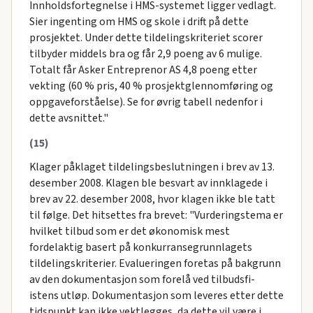
Innholdsfortegnelse i HMS-systemet ligger vedlagt.
Sier ingenting om HMS og skole i drift på dette
prosjektet. Under dette tildelingskriteriet scorer
tilbyder middels bra og får 2,9 poeng av 6 mulige.
Totalt får Asker Entreprenor AS 4,8 poeng etter
vekting (60 % pris, 40 % prosjektglennomføring og
oppgaveforståelse). Se for øvrig tabell nedenfor i
dette avsnittet."
(15)
Klager påklaget tildelingsbeslutningen i brev av 13.
desember 2008. Klagen ble besvart av innklagede i
brev av 22. desember 2008, hvor klagen ikke ble tatt
til følge. Det hitsettes fra brevet: "Vurderingstema er
hvilket tilbud som er det økonomisk mest
fordelaktig basert på konkurransegrunnlagets
tildelingskriterier. Evalueringen foretas på bakgrunn
av den dokumentasjon som forelå ved tilbudsfi-
istens utløp. Dokumentasjon som leveres etter dette
tidspunkt kan ikke vektlegges, da dette vil være i