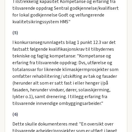
Tilstrekkelig kapasitet Kompetanse og erfaring fra
tilsvarende oppdrag Sentral godkjennelse/kvalifisert
for lokal godkjennelse Godt og velfungerende
kvalitetsikringssystem HMS"
(5)
I konkurransegrunnlagets bilag 1 punkt 12.3 var det
fastsatt følgende kvalifikasjonskrav til tilbydernes
tekniske og faglig kompetanse: "Kompetanse og
erfaring fra tilsvarende oppdrag: Dvs, utførelse og
totalansvar for liknende klimaskjermprosjekter som
omfatter rehabilitering/ utskifting av tak og fasader
(herunder alt som er satt fast i eller henger i/på
fasaden, herunder vinduer, dører, solavskjerming,
lykter o.1), samt drenering. I tillegg erfaring fra
tilsvarende innvendige ombyggingsarbeider."
(6)
Dette skulle dokumenteres med: "En oversikt over
tilsvarende arbeider/prosjekter som er utført i løpet