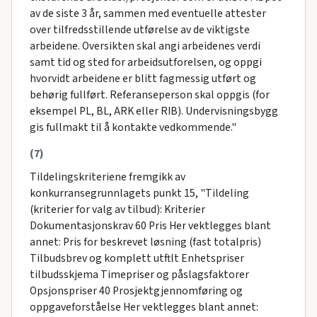
av de siste 3 år, sammen med eventuelle attester
over tilfredsstillende utførelse av de viktigste
arbeidene. Oversikten skal angi arbeidenes verdi
samt tid og sted for arbeidsutforelsen, og oppgi
hvorvidt arbeidene er blitt fagmessig utført og
behørig fullført. Referanseperson skal oppgis (for
eksempel PL, BL, ARK eller RIB). Undervisningsbygg
gis fullmakt til å kontakte vedkommende."
(7)
Tildelingskriteriene fremgikk av
konkurransegrunnlagets punkt 15, "Tildeling
(kriterier for valg av tilbud): Kriterier
Dokumentasjonskrav 60 Pris Her vektlegges blant
annet: Pris for beskrevet løsning (fast totalpris)
Tilbudsbrev og komplett utftlt Enhetspriser
tilbudsskjema Timepriser og påslagsfaktorer
Opsjonspriser 40 Prosjektgjennomføring og
oppgaveforståelse Her vektlegges blant annet: