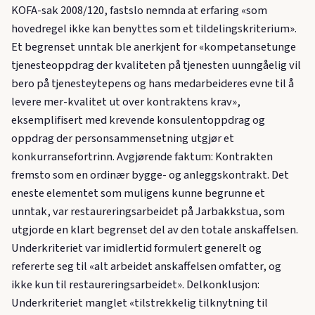
KOFA-sak 2008/120, fastslo nemnda at erfaring «som
hovedregel ikke kan benyttes som et tildelingskriterium».
Et begrenset unntak ble anerkjent for «kompetansetunge
tjenesteoppdrag der kvaliteten på tjenesten uunngåelig vil
bero på tjenesteytерens og hans medarbeideres evne til å
levere mer-kvalitet ut over kontraktens krav»,
eksemplifisert med krevende konsulentoppdrag og
oppdrag der personsammensetning utgjør et
konkurransefortrinn. Avgjørende faktum: Kontrakten
fremsto som en ordinær bygge- og anleggskontrakt. Det
eneste elementet som muligens kunne begrunne et
unntak, var restaureringsarbeidet på Jarbakkstua, som
utgjorde en klart begrenset del av den totale anskaffelsen.
Underkriteriet var imidlertid formulert generelt og
refererte seg til «alt arbeidet anskaffelsen omfatter, og
ikke kun til restaureringsarbeidet». Delkonklusjon:
Underkriteriet manglet «tilstrekkelig tilknytning til