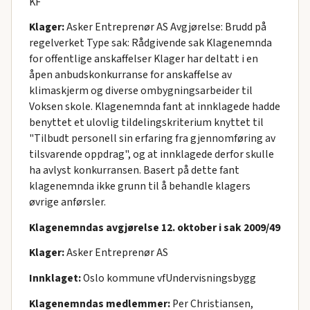
KF
Klager:
Asker Entreprenør AS Avgjørelse: Brudd på
regelverket Type sak: Rådgivende sak Klagenemnda
for offentlige anskaffelser Klager har deltatt i en
åpen anbudskonkurranse for anskaffelse av
klimaskjerm og diverse ombygningsarbeider til
Voksen skole. Klagenemnda fant at innklagede hadde
benyttet et ulovlig tildelingskriterium knyttet til
"Tilbudt personell sin erfaring fra gjennomføring av
tilsvarende oppdrag", og at innklagede derfor skulle
ha avlyst konkurransen. Basert på dette fant
klagenemnda ikke grunn til å behandle klagers
øvrige anførsler.
Klagenemndas avgjørelse 12. oktober i sak 2009/49
Klager:
Asker Entreprenør AS
Innklaget:
Oslo kommune vfUndervisningsbygg
Klagenemndas medlemmer:
Per Christiansen,