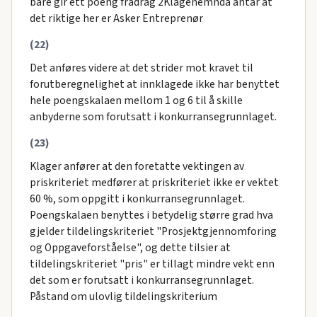
bare gir ett poeng fradrag 2Klagenemnda antar at
det riktige her er Asker Entreprenør
(22)
Det anføres videre at det strider mot kravet til
forutberegnelighet at innklagede ikke har benyttet
hele poengskalaen mellom 1 og 6 til å skille
anbyderne som forutsatt i konkurransegrunnlaget.
(23)
Klager anfører at den foretatte vektingen av
priskriteriet medfører at priskriteriet ikke er vektet
60 %, som oppgitt i konkurransegrunnlaget.
Poengskalaen benyttes i betydelig større grad hva
gjelder tildelingskriteriet "Prosjektgjennomforing
og Oppgaveforståelse", og dette tilsier at
tildelingskriteriet "pris" er tillagt mindre vekt enn
det som er forutsatt i konkurransegrunnlaget.
Påstand om ulovlig tildelingskriterium