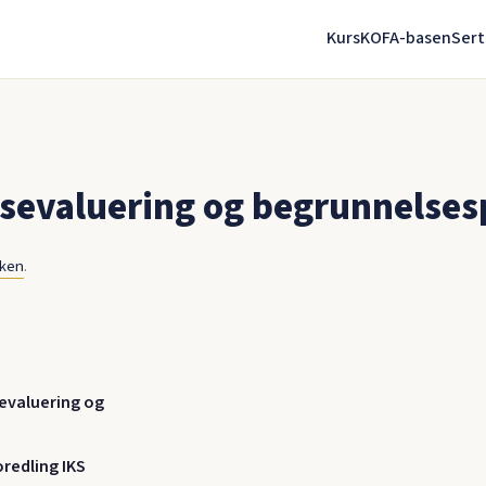
Kurs
KOFA-basen
Sert
sevaluering og begrunnelses
nken
.
sevaluering og
oredling IKS