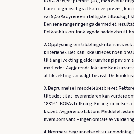
KOFA 2005/50 premiss (43), men evalueringe
bare i begrenset grad kan overprøves, kan 
var 9,56 % dyrere enn billigste tilbud og f
Den rene rangeringen ga dermed et resultat
Delkonklusjon: Innklagede hadde «brutt krave
2. Opplysning om tildelingskriterienes vek
kriteriene». Det kan ikke utledes noen pres
til å angi vekting gjelder uavhengig av om 
markedet. Avgjørende faktum: Konkurranseg
at lik vekting var valgt bevisst. Delkonklu
3. Begrunnelse i meddelelsesbrevet Rettsr
tilbudet til at leverandøren kan vurdere om
183161. KOFAs tolkning: En begrunnelse som k
kravet. Avgjørende faktum: Meddelelsesbrev
hvem som vant – ingen omtale av vurdering
4. Nærmere begrunnelse etter anmodning R