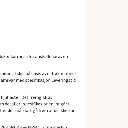
dskonkurranse for anskaffelse av en
randør vil skje på basis av det økonomisk
, samsvar med spesifikasjon Leveringstid
hjullaster. Det fremgikk av
m detaljer i spesifikasjonen inngår i
ller det må klart gå frem at de ikke kan
r LEVERANDØR — FIRMA: Gravemaskin