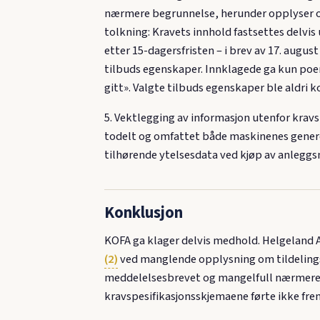
nærmere begrunnelse, herunder opplyser o
tolkning: Kravets innhold fastsettes delvis
etter 15-dagersfristen – i brev av 17. augus
tilbuds egenskaper. Innklagede ga kun poeng
gitt». Valgte tilbuds egenskaper ble aldri
5. Vektlegging av informasjon utenfor kravs
todelt og omfattet både maskinenes genere
tilhørende ytelsesdata ved kjøp av anleggs
Konklusjon
KOFA ga klager delvis medhold. Helgeland Av
(2)
ved manglende opplysning om tildelings
meddelelsesbrevet og mangelfull nærmere 
kravspesifikasjonsskjemaene førte ikke fre