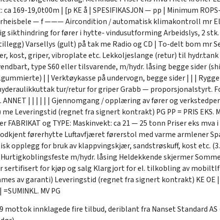
: ca 169-19,0t00m | [p KE å | SPESIFIKASJON — pp | Minimum ROPS-
erheisbele — f ——— Aircondition / automatisk klimakontroll mr E
 sikthindring for fører i hytte- vindusutforming Arbeidslys, 2 stk
 tillegg) Varsellys (gult) på tak me Radio og CD | To-delt bom mr
, kost, griper, vibroplate etc. Lekkoljeslange (retur) til hydr.tan
vendbart, type S60 eller tilsvarende, m/hydr. låsing begge sider (s
elgummierte) | | Verktøykasse på undervogn, begge sider | | | Rygg
yderaulikkuttak tur/retur for griper Grabb — proporsjonalstyrt. F
. ANNET | | | | | | Gjennomgang / opplæring av fører og verkstedpe
me Leveringstid (regnet fra signert kontrakt) PG PP = PRIS EKS. M
FABRIKAT og TYPE: Maskinvekt: ca 21 — 25 tonn Priser eks mva i h
godkjent førerhytte Luftavfjæret førerstol med varme armlener Spa
sk opplegg for bruk av klappvingskjær, sandstrøskuff, kost etc. (3.
 Hurtigkoblingsfeste m/hydr. låsing Heldekkende skjermer Sommer
sertifisert for kjøp og salg Klargjort for el. tilkobling av mobiltl
es av garanti) Leveringstid (regnet fra signert kontrakt) KE OE |
| =SUMINKL. MV PG
09 mottok innklagede fire tilbud, deriblant fra Nanset Standard AS