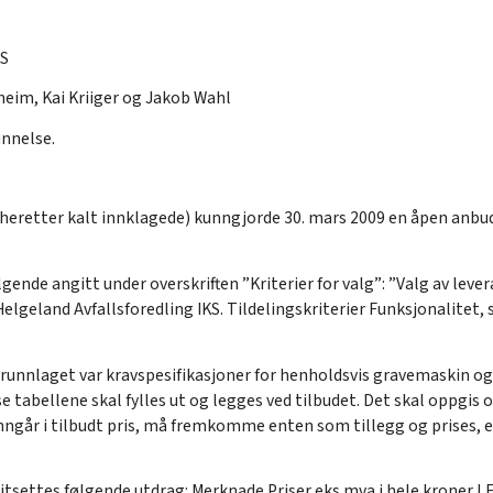
KS
eim, Kai Kriiger og Jakob Wahl
nnelse.
 (heretter kalt innklagede) kunngjorde 30. mars 2009 en åpen anbu
ende angitt under overskriften ”Kriterier for valg”: ”Valg av leve
Helgeland Avfallsforedling IKS. Tildelingskriterier Funksjonalitet
runnlaget var kravspesifikasjoner for henholdsvis gravemaskin og 
tabellene skal fylles ut og legges ved tilbudet. Det skal oppgis o
 inngår i tilbudt pris, må fremkomme enten som tillegg og prises, e
hitsettes følgende utdrag: Merknade Priser eks mva i hele krone