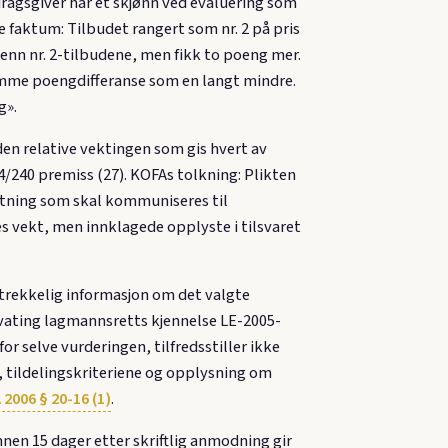
dragsgiver har et skjønn ved evaluering som
 faktum: Tilbudet rangert som nr. 2 på pris
 enn nr. 2-tilbudene, men fikk to poeng mer.
samme poengdifferanse som en langt mindre.
g».
en relative vektingen som gis hvert av
4/240 premiss (27). KOFAs tolkning: Plikten
slutning som skal kommuniseres til
 vekt, men innklagede opplyste i tilsvaret
trekkelig informasjon om det valgte
sivating lagmannsretts kjennelse LE-2005-
or selve vurderingen, tilfredsstiller ikke
, tildelingskriteriene og opplysning om
2006 § 20-16 (1)
.
nen 15 dager etter skriftlig anmodning gir