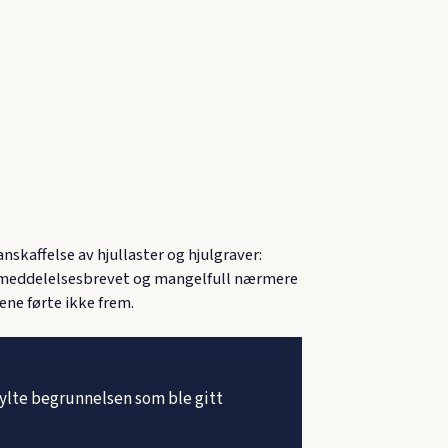
nskaffelse av hjullaster og hjulgraver:
 i meddelelsesbrevet og mangelfull nærmere
ne førte ikke frem.
ylte begrunnelsen som ble gitt