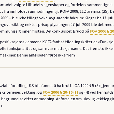
m «det valgte tilbudets egenskaper og fordeler» sammenlignet
 ut fra innholdet i anmodningen, jf. KOFA 2008/112 premiss (25).
t 2009 – ble ikke tillagt vekt. Avgjørende faktum: Klager ba 17. j
oversikt og nektet prisopplysninger; 27. juli 2009 ble det medde
 kommunisert innen fristen. Delkonklusjon: Brudd på
FOA 2006 § 20
pesifikasjonsskjemaene KOFA fant at tildelingskriteriet «Funksj
lle funksjonalitet og samsvar med skjemaene. Det fremsto ikke u
maskiner. Denne anførselen førte ikke frem.
fallsforedling IKS ble funnet å ha brutt LOA 1999 § 5 (3) gjenno
kriterienes vekting, og
FOA 2006 § 20-16 (1)
og (4) ved henholdsv
begrunnelse etter anmodning. Anførselen om ulovlig vektleggin
m.