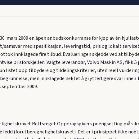
30. mars 2009 en åpen anbudskonkurranse for kjøp av én hjullast
tet/samsvar med spesifikasjon, leveringstid, pris og lokalt servi
ottok innklagede fire tilbud. Evalueringen skjedde ved at tilbyder
tvise prisforskjellen. Valgte leverandør, Volvo Maskin AS, fikk 5
un listet opp tilbydere og tildelingskriterier, uten reell vurderi
grunnelse, men innklagede nektet å gi ytterligere svar innen 15
4. september 2009.
elighetskravet Rettsregel: Oppdragsgivers poengsetting må sikre
je ledd (forutberegnelighetskravet). Det er i prinsippet ikke noe ti