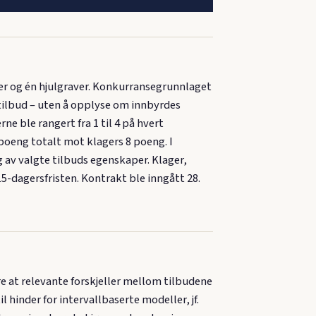
er og én hjulgraver. Konkurransegrunnlaget
cetilbud – uten å opplyse om innbyrdes
ne ble rangert fra 1 til 4 på hvert
 poeng totalt mot klagers 8 poeng. I
ng av valgte tilbuds egenskaper. Klager,
-dagersfristen. Kontrakt ble inngått 28.
 at relevante forskjeller mellom tilbudene
l hinder for intervallbaserte modeller, jf.