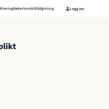
ifisering
Bøker
Innsikt
Rådgivning
Logg inn
plikt