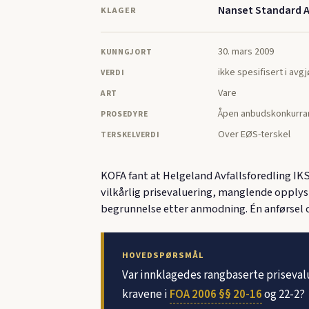
Nanset Standard 
KLAGER
30. mars 2009
KUNNGJORT
ikke spesifisert i avg
VERDI
Vare
ART
Åpen anbudskonkurra
PROSEDYRE
Over EØS-terskel
TERSKELVERDI
KOFA fant at Helgeland Avfallsforedling IKS 
vilkårlig prisevaluering, manglende opplys
begrunnelse etter anmodning. Én anførsel o
HOVEDSPØRSMÅL
Var innklagedes rangbaserte priseval
kravene i
FOA 2006 §§ 20-16
og 22-2?