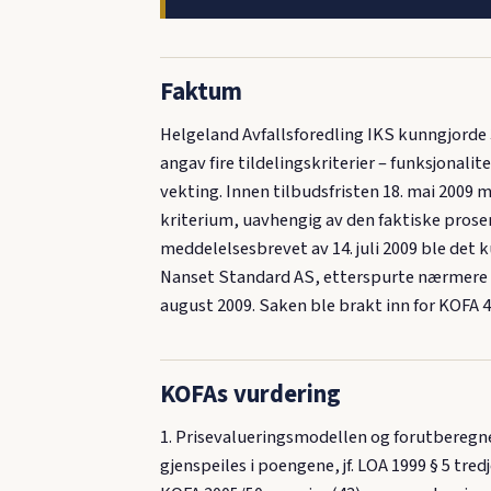
Faktum
Helgeland Avfallsforedling IKS kunngjorde 
angav fire tildelingskriterier – funksjonali
vekting. Innen tilbudsfristen 18. mai 2009 m
kriterium, uavhengig av den faktiske prosen
meddelelsesbrevet av 14. juli 2009 ble det k
Nanset Standard AS, etterspurte nærmere be
august 2009. Saken ble brakt inn for KOFA 
KOFAs vurdering
1. Prisevalueringsmodellen og forutberegn
gjenspeiles i poengene, jf. LOA 1999 § 5 tred