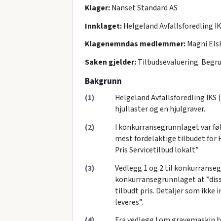
Klager:
Nanset Standard AS
Innklaget:
Helgeland Avfallsforedling I
Klagenemndas medlemmer:
Magni Elsh
Saken gjelder:
Tilbudsevaluering. Begru
Bakgrunn
(1)
Helgeland Avfallsforedling IKS
hjullaster og en hjulgraver.
(2)
I konkurransegrunnlaget var følg
mest fordelaktige tilbudet for 
Pris Servicetilbud lokalt”
(3)
Vedlegg 1 og 2 til konkurranseg
konkurransegrunnlaget at ”disse 
tilbudt pris. Detaljer som ikke
leveres”.
(4)
Fra vedlegg I om gravemaskin 