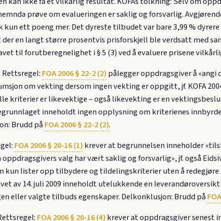
n kan ikke få et vilkårlig resultat. KOFAs tolkning: Selv om opp
nemnda prøve om evalueringen er saklig og forsvarlig. Avgjørende
ikk kun ett poeng mer. Det dyreste tilbudet var bare 3,99 % dyrere
 der en langt større prosentvis prisforskjell ble verdsatt med 
t til forutberegnelighet i § 5 (3) ved å evaluere prisene vilkårli
t Rettsregel:
FOA 2006 § 22-2 (2)
pålegger oppdragsgiver å «angi d
umsjon om vekting dersom ingen vekting er oppgitt, jf. KOFA 200
alle kriterier er likevektige – også likevekting er en vektingsbe
runnlaget inneholdt ingen opplysning om kriterienes innbyrdes
sjon: Brudd på
FOA 2006 § 22-2 (2)
.
egel:
FOA 2006 § 20-16 (1)
krever at begrunnelsen inneholder «tils
 oppdragsgivers valg har vært saklig og forsvarlig», jf. også Eid
un lister opp tilbydere og tildelingskriterier uten å redegjøre f
et av 14. juli 2009 inneholdt utelukkende en leverandøroversikt
en eller valgte tilbuds egenskaper. Delkonklusjon: Brudd på
FOA 
ettsregel:
FOA 2006 § 20-16 (4)
krever at oppdragsgiver senest in