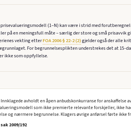
t prisevalueringsmodell (1–N) kan være i strid med forutberegn
ller på en meningsfull måte – særlig der store og små prisavvik gi
terienes vekting etter
FOA 2006 § 22-2 (2)
gjelder også der alle kr
egrunnlaget. For begrunnelsesplikten understrekes det at 15-dag
er ikke som oppfyllelse.
 Innklagede avholdt en åpen anbudskonkurranse for anskaffelse av
alueringsmodell som ikke premierte relevante forskjeller, ikke ha
else og nærmere begrunnelse. Klagers øvrige anførsel førte ikke f
 sak 2009/192