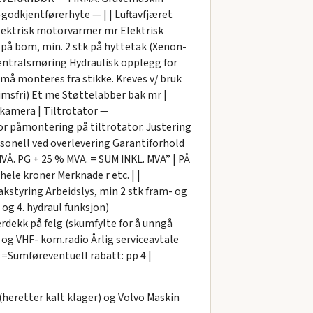
godkjentførerhyte — | | Luftavfjæret
lektrisk motorvarmer mr Elektrisk
. på bom, min. 2 stk på hyttetak (Xenon-
 Sentralsmøring Hydraulisk opplegg for
k må monteres fra stikke. Kreves v/ bruk
himsfri) Et me Støttelabber bak mr |
ekamera | Tiltrotator —
or påmontering på tiltrotator. Justering
rsonell ved overlevering Garantiforhold
VÅ. PG + 25 % MVA. = SUM INKL. MVA” | PÅ
ele kroner Merknade r etc. | |
kstyring Arbeidslys, min 2 stk fram- og
 og 4. hydraul funksjon)
dekk på felg (skumfylte for å unngå
f og VHF- kom.radio Årlig serviceavtale
 =Sumføreventuell rabatt: pp 4 |
 (heretter kalt klager) og Volvo Maskin