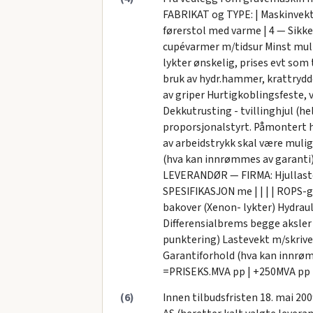
FABRIKAT og TYPE: | Maskinvekt
førerstol med varme | 4 — Sikk
cupévarmer m/tidsur Minst mulig
lykter ønskelig, prises evt som
bruk av hydr.hammer, krattrydder
av griper Hurtigkoblingsfeste, 
Dekkutrusting - tvillinghjul (h
proporsjonalstyrt. Påmontert h
av arbeidstrykk skal være mulig
(hva kan innrømmes av garanti) 
LEVERANDØR — FIRMA: Hjullaster 
SPESIFIKASJON me | | | | ROPS-
bakover (Xenon- lykter) Hydrauli
Differensialbrems begge aksler
punktering) Lastevekt m/skriver 
Garantiforhold (hva kan innrømm
=PRISEKS.MVA pp | +250MVA pp 
(6)
Innen tilbudsfristen 18. mai 20