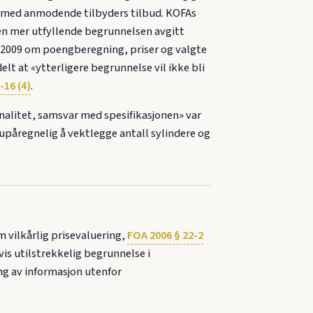
 med anmodende tilbyders tilbud. KOFAs
 Den mer utfyllende begrunnelsen avgitt
uli 2009 om poengberegning, priser og valgte
lt at «ytterligere begrunnelse vil ikke bli
-16 (4)
.
onalitet, samsvar med spesifikasjonen» var
påregnelig å vektlegge antall sylindere og
m vilkårlig prisevaluering,
FOA 2006 § 22-2
is utilstrekkelig begrunnelse i
g av informasjon utenfor