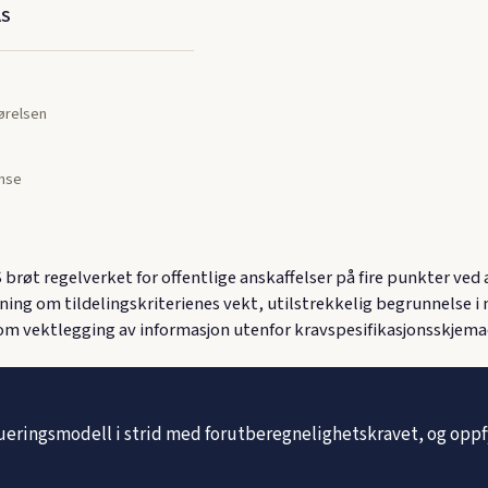
AS
jørelsen
nse
brøt regelverket for offentlige anskaffelser på fire punkter ved a
ning om tildelingskriterienes vekt, utilstrekkelig begrunnelse
m vektlegging av informasjon utenfor kravspesifikasjonsskjemae
ueringsmodell i strid med forutberegnelighetskravet, og oppf