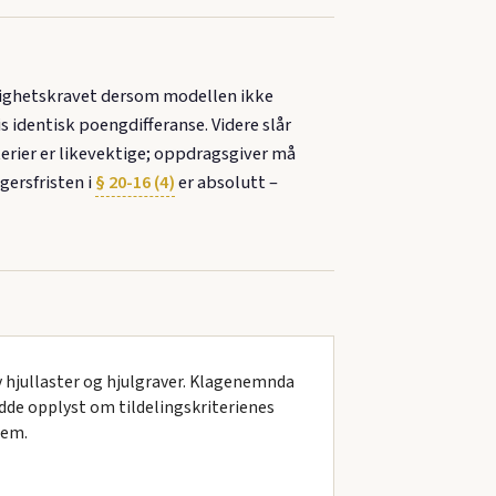
elighetskravet dersom modellen ikke
s identisk poengdifferanse. Videre slår
iterier er likevektige; oppdragsgiver må
ersfristen i
§ 20-16 (4)
er absolutt –
 hjullaster og hjulgraver. Klagenemnda
dde opplyst om tildelingskriterienes
rem.