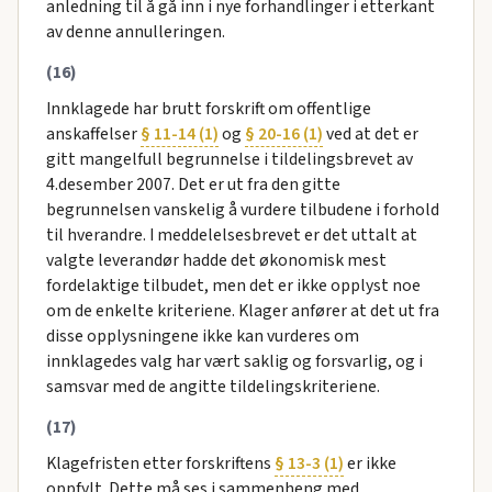
anledning til å gå inn i nye forhandlinger i etterkant
av denne annulleringen.
(16)
Innklagede har brutt forskrift om offentlige
anskaffelser
§ 11-14 (1)
og
§ 20-16 (1)
ved at det er
gitt mangelfull begrunnelse i tildelingsbrevet av
4.desember 2007. Det er ut fra den gitte
begrunnelsen vanskelig å vurdere tilbudene i forhold
til hverandre. I meddelelsesbrevet er det uttalt at
valgte leverandør hadde det økonomisk mest
fordelaktige tilbudet, men det er ikke opplyst noe
om de enkelte kriteriene. Klager anfører at det ut fra
disse opplysningene ikke kan vurderes om
innklagedes valg har vært saklig og forsvarlig, og i
samsvar med de angitte tildelingskriteriene.
(17)
Klagefristen etter forskriftens
§ 13-3 (1)
er ikke
oppfylt. Dette må ses i sammenheng med