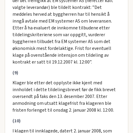
der det fremgikk at EM systemer AS (heretter kalt
valgte leverandør) ble tildelt kontrakt: ”Det
meddeles herved at byggherren har til hensikt å
inngå avtale med EM systemer AS om leveransen.
Etter å ha evaluert de innkomne tilbudene etter
tildelingskriteriene som var oppgitt, vurderer
byggherren tilbudet fra EM systemer AS som det
økonomisk mest fordelaktige. Frist for eventuell
klage på ovenstående intensjon om tildeling av
kontrakt er satt til 19.12.2007 kl. 12:00”.
(9)
Klager ble etter det opplyste ikke kjent med
innholdet i dette tildelingsbrevet før de fikk brevet
oversendt på faks den 13. desember 2007. Etter
anmodning om utsatt klagefrist fra klageren ble
fristen forlenget til onsdag 2. januar 2008 kl. 12:00.
(10)
I klagen til innklagede, datert 2. januar 2008, som