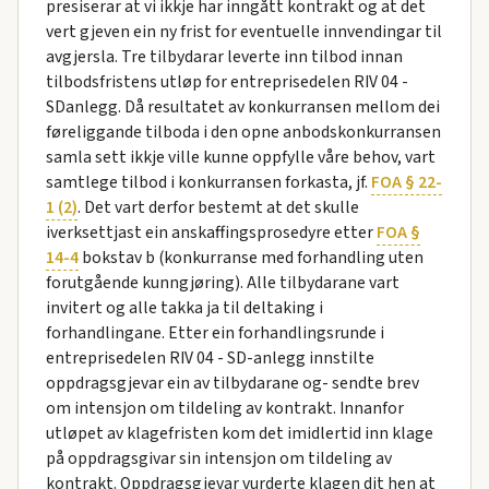
presiserar at vi ikkje har inngått kontrakt og at det
vert gjeven ein ny frist for eventuelle innvendingar til
avgjersla. Tre tilbydarar leverte inn tilbod innan
tilbodsfristens utløp for entreprisedelen RIV 04 -
SDanlegg. Då resultatet av konkurransen mellom dei
føreliggande tilboda i den opne anbodskonkurransen
samla sett ikkje ville kunne oppfylle våre behov, vart
samtlege tilbod i konkurransen forkasta, jf.
FOA § 22-
1 (2)
. Det vart derfor bestemt at det skulle
iverksettjast ein anskaffingsprosedyre etter
FOA §
14-4
bokstav b (konkurranse med forhandling uten
forutgående kunngjøring). Alle tilbydarane vart
invitert og alle takka ja til deltaking i
forhandlingane. Etter ein forhandlingsrunde i
entreprisedelen RIV 04 - SD-anlegg innstilte
oppdragsgjevar ein av tilbydarane og- sendte brev
om intensjon om tildeling av kontrakt. Innanfor
utløpet av klagefristen kom det imidlertid inn klage
på oppdragsgivar sin intensjon om tildeling av
kontrakt. Oppdragsgjevar vurderte klagen dit hen at