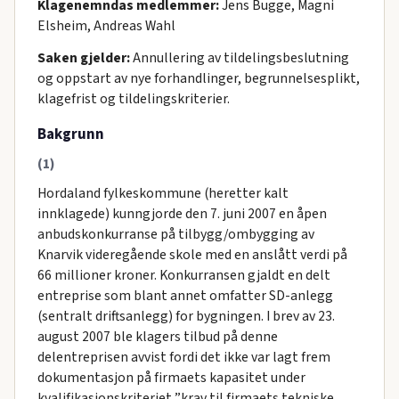
Klagenemndas medlemmer:
Jens Bugge, Magni
Elsheim, Andreas Wahl
Saken gjelder:
Annullering av tildelingsbeslutning
og oppstart av nye forhandlinger, begrunnelsesplikt,
klagefrist og tildelingskriterier.
Bakgrunn
(1)
Hordaland fylkeskommune (heretter kalt
innklagede) kunngjorde den 7. juni 2007 en åpen
anbudskonkurranse på tilbygg/ombygging av
Knarvik videregående skole med en anslått verdi på
66 millioner kroner. Konkurransen gjaldt en delt
entreprise som blant annet omfatter SD-anlegg
(sentralt driftsanlegg) for bygningen. I brev av 23.
august 2007 ble klagers tilbud på denne
delentreprisen avvist fordi det ikke var lagt frem
dokumentasjon på firmaets kapasitet under
kvalifikasjonskriteriet ”krav til firmaets tekniske