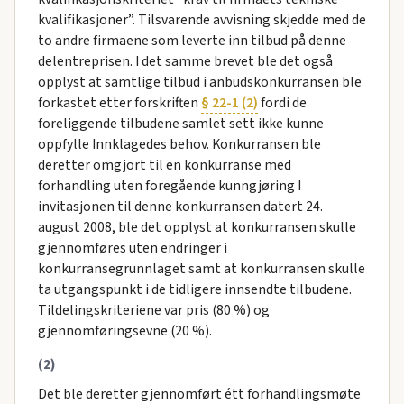
kvalifikasjoner”. Tilsvarende avvisning skjedde med de
to andre firmaene som leverte inn tilbud på denne
delentreprisen. I det samme brevet ble det også
opplyst at samtlige tilbud i anbudskonkurransen ble
forkastet etter forskriften
§ 22-1 (2)
fordi de
foreliggende tilbudene samlet sett ikke kunne
oppfylle Innklagedes behov. Konkurransen ble
deretter omgjort til en konkurranse med
forhandling uten foregående kunngjøring I
invitasjonen til denne konkurransen datert 24.
august 2008, ble det opplyst at konkurransen skulle
gjennomføres uten endringer i
konkurransegrunnlaget samt at konkurransen skulle
ta utgangspunkt i de tidligere innsendte tilbudene.
Tildelingskriteriene var pris (80 %) og
gjennomføringsevne (20 %).
(2)
Det ble deretter gjennomført étt forhandlingsmøte