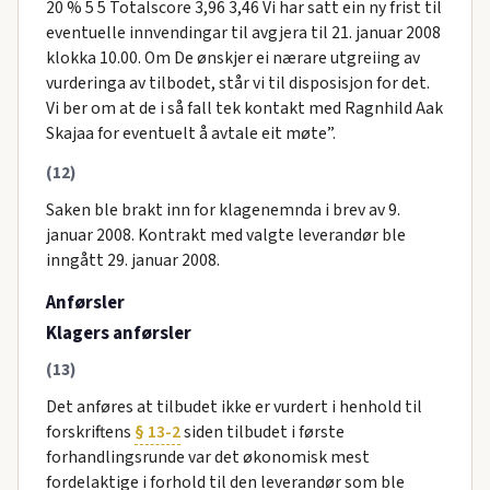
20 % 5 5 Totalscore 3,96 3,46 Vi har satt ein ny frist til
eventuelle innvendingar til avgjera til 21. januar 2008
klokka 10.00. Om De ønskjer ei nærare utgreiing av
vurderinga av tilbodet, står vi til disposisjon for det.
Vi ber om at de i så fall tek kontakt med Ragnhild Aak
Skajaa for eventuelt å avtale eit møte”.
(12)
Saken ble brakt inn for klagenemnda i brev av 9.
januar 2008. Kontrakt med valgte leverandør ble
inngått 29. januar 2008.
Anførsler
Klagers anførsler
(13)
Det anføres at tilbudet ikke er vurdert i henhold til
forskriftens
§ 13-2
siden tilbudet i første
forhandlingsrunde var det økonomisk mest
fordelaktige i forhold til den leverandør som ble