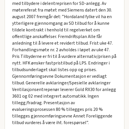
med tilbydere i delentreprisen for SD-anlegg. Av
møtereferat fra møtet med Siemens datert den 30.
august 2007 fremgår det: ”Hordaland fylke vil ha en
ytterligere gjennomgang av SD tilbud for å kunne
tildele kontrakt i henhold til regelverket om
offentlige anskaffelser. Fremdriftsplan Alle får
anledning til å levere et revidert tilbud. Frist uke 47.
Forhandlingsmøte nr. 2 avholdes i løpet av uke 47.
Pris Tilbyderne er fri til å vurdere alternativ/prisen på
nytt. HFK ønsker fastpristilbud på LPS. Endringer i
tilbudsunderlaget skal listes opp og prises.
Gjennomføringsevne Dokumentasjon er vedlagt
tilbud. Generelle avklaringer/Spesielle avklaringer
Ventilasjonsentrepenør leverer Gold RX30 for anlegg
3601 og 02 med integrert automatikk. Ingen
tillegg/fradrag. Presentasjon av
evalueringsprosessen 80 % tillegges pris 20 %
tillegges gjennomføringsevne Annet Foreliggende
tilbud vurderes å være iht. forespørsel”.