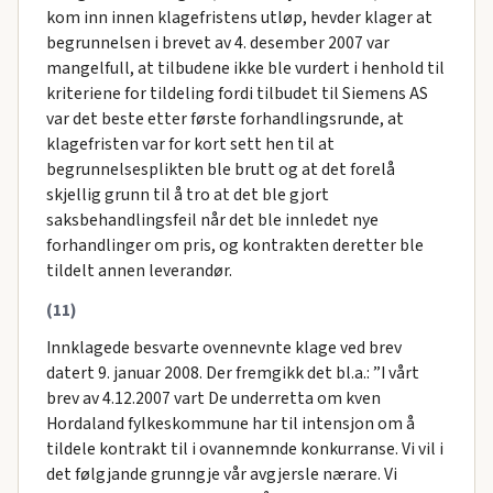
kom inn innen klagefristens utløp, hevder klager at
begrunnelsen i brevet av 4. desember 2007 var
mangelfull, at tilbudene ikke ble vurdert i henhold til
kriteriene for tildeling fordi tilbudet til Siemens AS
var det beste etter første forhandlingsrunde, at
klagefristen var for kort sett hen til at
begrunnelsesplikten ble brutt og at det forelå
skjellig grunn til å tro at det ble gjort
saksbehandlingsfeil når det ble innledet nye
forhandlinger om pris, og kontrakten deretter ble
tildelt annen leverandør.
(11)
Innklagede besvarte ovennevnte klage ved brev
datert 9. januar 2008. Der fremgikk det bl.a.: ”I vårt
brev av 4.12.2007 vart De underretta om kven
Hordaland fylkeskommune har til intensjon om å
tildele kontrakt til i ovannemnde konkurranse. Vi vil i
det følgjande grunngje vår avgjersle nærare. Vi