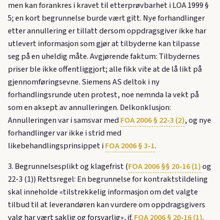
men kan forankres i kravet til etterprøvbarhet i LOA 1999 §
5; en kort begrunnelse burde vært gitt. Nye forhandlinger
etter annullering er tillatt dersom oppdragsgiver ikke har
utlevert informasjon som gjør at tilbyderne kan tilpasse
seg på en uheldig måte. Avgjørende faktum: Tilbydernes
priser ble ikke offentliggjort; alle fikk vite at de lå likt på
gjennomføringsevne. Siemens AS deltok i ny
forhandlingsrunde uten protest, noe nemnda la vekt på
som en aksept av annulleringen. Delkonklusjon:
Annulleringen var i samsvar med
FOA 2006 § 22-3 (2)
, og nye
forhandlinger var ikke i strid med
likebehandlingsprinsippet i
FOA 2006 § 3-1
.
3. Begrunnelsesplikt og klagefrist (
FOA 2006 §§ 20-16 (1)
og
22-3 (1)) Rettsregel: En begrunnelse for kontraktstildeling
skal inneholde «tilstrekkelig informasjon om det valgte
tilbud til at leverandøren kan vurdere om oppdragsgivers
valg har vært saklig og forsvarlig», jf.
FOA 2006 § 20-16 (1)
.