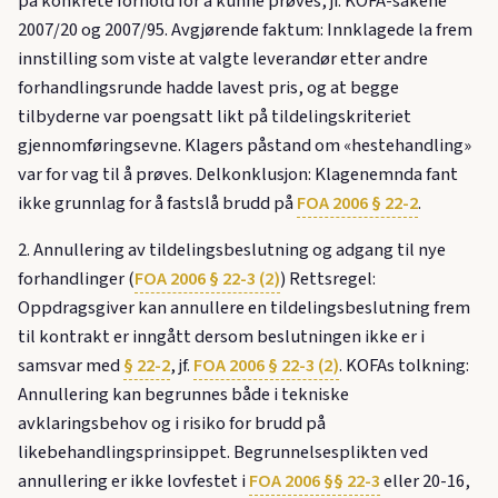
på konkrete forhold for å kunne prøves, jf. KOFA-sakene
2007/20 og 2007/95. Avgjørende faktum: Innklagede la frem
innstilling som viste at valgte leverandør etter andre
forhandlingsrunde hadde lavest pris, og at begge
tilbyderne var poengsatt likt på tildelingskriteriet
gjennomføringsevne. Klagers påstand om «hestehandling»
var for vag til å prøves. Delkonklusjon: Klagenemnda fant
ikke grunnlag for å fastslå brudd på
FOA 2006 § 22-2
.
2. Annullering av tildelingsbeslutning og adgang til nye
forhandlinger (
FOA 2006 § 22-3 (2)
) Rettsregel:
Oppdragsgiver kan annullere en tildelingsbeslutning frem
til kontrakt er inngått dersom beslutningen ikke er i
samsvar med
§ 22-2
, jf.
FOA 2006 § 22-3 (2)
. KOFAs tolkning:
Annullering kan begrunnes både i tekniske
avklaringsbehov og i risiko for brudd på
likebehandlingsprinsippet. Begrunnelsesplikten ved
annullering er ikke lovfestet i
FOA 2006 §§ 22-3
eller 20-16,