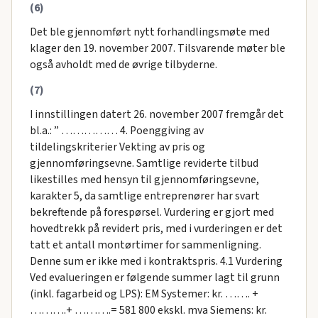
(6)
Det ble gjennomført nytt forhandlingsmøte med
klager den 19. november 2007. Tilsvarende møter ble
også avholdt med de øvrige tilbyderne.
(7)
I innstillingen datert 26. november 2007 fremgår det
bl.a.: ” …………… 4. Poenggiving av
tildelingskriterier Vekting av pris og
gjennomføringsevne. Samtlige reviderte tilbud
likestilles med hensyn til gjennomføringsevne,
karakter 5, da samtlige entreprenører har svart
bekreftende på forespørsel. Vurdering er gjort med
hovedtrekk på revidert pris, med i vurderingen er det
tatt et antall montørtimer for sammenligning.
Denne sum er ikke med i kontraktspris. 4.1 Vurdering
Ved evalueringen er følgende summer lagt til grunn
(inkl. fagarbeid og LPS): EM Systemer: kr. ……. +
……….+ ……….= 581 800 ekskl. mva Siemens: kr.