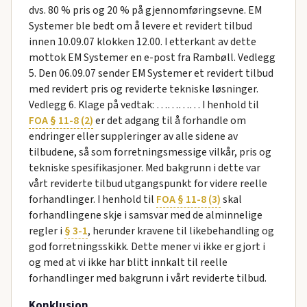
dvs. 80 % pris og 20 % på gjennomføringsevne. EM
Systemer ble bedt om å levere et revidert tilbud
innen 10.09.07 klokken 12.00. I etterkant av dette
mottok EM Systemer en e-post fra Rambøll. Vedlegg
5. Den 06.09.07 sender EM Systemer et revidert tilbud
med revidert pris og reviderte tekniske løsninger.
Vedlegg 6. Klage på vedtak: ………… I henhold til
FOA § 11-8 (2)
er det adgang til å forhandle om
endringer eller suppleringer av alle sidene av
tilbudene, så som forretningsmessige vilkår, pris og
tekniske spesifikasjoner. Med bakgrunn i dette var
vårt reviderte tilbud utgangspunkt for videre reelle
forhandlinger. I henhold til
FOA § 11-8 (3)
skal
forhandlingene skje i samsvar med de alminnelige
regler i
§ 3-1
, herunder kravene til likebehandling og
god forretningsskikk. Dette mener vi ikke er gjort i
og med at vi ikke har blitt innkalt til reelle
forhandlinger med bakgrunn i vårt reviderte tilbud.
Konklusjon