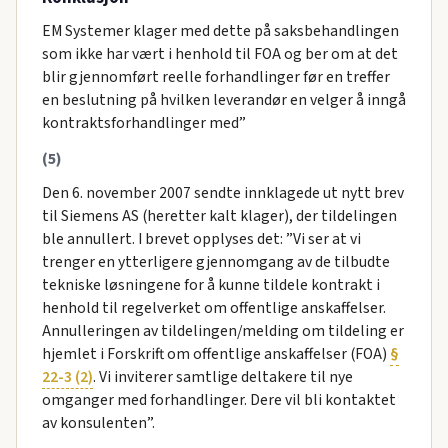
EM Systemer klager med dette på saksbehandlingen
som ikke har vært i henhold til FOA og ber om at det
blir gjennomført reelle forhandlinger før en treffer
en beslutning på hvilken leverandør en velger å inngå
kontraktsforhandlinger med”
(5)
Den 6. november 2007 sendte innklagede ut nytt brev
til Siemens AS (heretter kalt klager), der tildelingen
ble annullert. I brevet opplyses det: ”Vi ser at vi
trenger en ytterligere gjennomgang av de tilbudte
tekniske løsningene for å kunne tildele kontrakt i
henhold til regelverket om offentlige anskaffelser.
Annulleringen av tildelingen/melding om tildeling er
hjemlet i Forskrift om offentlige anskaffelser (FOA)
§
22-3 (2)
. Vi inviterer samtlige deltakere til nye
omganger med forhandlinger. Dere vil bli kontaktet
av konsulenten”.