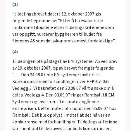
(3)
I tildelingsbrevet datert 12. oktober 2007 gis
følgende begrunnelse: ”Etter å ha evaluert de
innkomne tilbudene etter tildelingskriteriene som
var oppgitt, vurderer byggherren tilbudet fra
Siemens AS som det økonomisk mest fordelaktige”.
(4)
Tildelingen ble påklaget av EM..systemer AS ved brev
av 19. oktober 2007, og av brevet fremgår følgende:
”….. Den 24.08.07 ble EM systemer invitert til
Konkurranse med forhandlinger over HFK-07-036.
Vedlegg 3. Vi bekreftet den 28.08.07 vårt ønske om å
delta. Vedlegg 4. Den 03.09.07 ringer Rambøll til EM
Systemer og inviterer til et møte angående
entreprisen. Dette møtet blir holdt den 05.09.07 hos
Rambøll. Det ble opplyst i møtet at det nå var en
konkurranse med forhandlinger. Tildelingskriteriene
var i henhold til den avviste anbuds konkurransen,