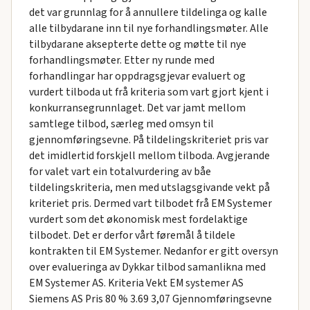
det var grunnlag for å annullere tildelinga og kalle
alle tilbydarane inn til nye forhandlingsmøter. Alle
tilbydarane aksepterte dette og møtte til nye
forhandlingsmøter. Etter ny runde med
forhandlingar har oppdragsgjevar evaluert og
vurdert tilboda ut frå kriteria som vart gjort kjent i
konkurransegrunnlaget. Det var jamt mellom
samtlege tilbod, særleg med omsyn til
gjennomføringsevne. På tildelingskriteriet pris var
det imidlertid forskjell mellom tilboda. Avgjerande
for valet vart ein totalvurdering av båe
tildelingskriteria, men med utslagsgivande vekt på
kriteriet pris. Dermed vart tilbodet frå EM Systemer
vurdert som det økonomisk mest fordelaktige
tilbodet. Det er derfor vårt føremål å tildele
kontrakten til EM Systemer. Nedanfor er gitt oversyn
over evalueringa av Dykkar tilbod samanlikna med
EM Systemer AS. Kriteria Vekt EM systemer AS
Siemens AS Pris 80 % 3.69 3,07 Gjennomføringsevne