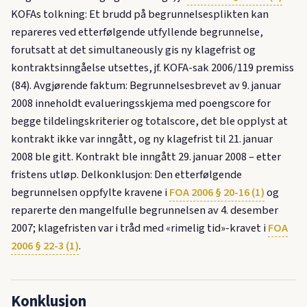
KOFAs tolkning: Et brudd på begrunnelsesplikten kan
repareres ved etterfølgende utfyllende begrunnelse,
forutsatt at det simultaneously gis ny klagefrist og
kontraktsinngåelse utsettes, jf. KOFA-sak 2006/119 premiss
(84). Avgjørende faktum: Begrunnelsesbrevet av 9. januar
2008 inneholdt evalueringsskjema med poengscore for
begge tildelingskriterier og totalscore, det ble opplyst at
kontrakt ikke var inngått, og ny klagefrist til 21. januar
2008 ble gitt. Kontrakt ble inngått 29. januar 2008 – etter
fristens utløp. Delkonklusjon: Den etterfølgende
begrunnelsen oppfylte kravene i
FOA 2006 § 20-16 (1)
og
reparerte den mangelfulle begrunnelsen av 4. desember
2007; klagefristen var i tråd med «rimelig tid»-kravet i
FOA
2006 § 22-3 (1)
.
Konklusjon