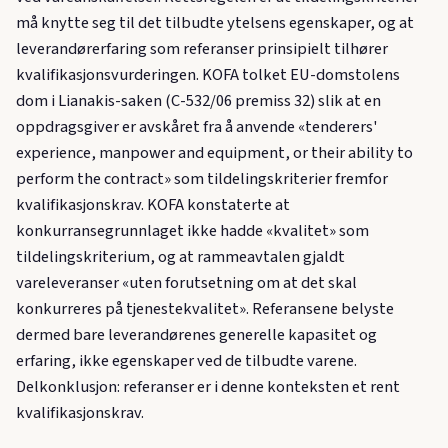
må knytte seg til det tilbudte ytelsens egenskaper, og at
leverandørerfaring som referanser prinsipielt tilhører
kvalifikasjonsvurderingen. KOFA tolket EU-domstolens
dom i Lianakis-saken (C-532/06 premiss 32) slik at en
oppdragsgiver er avskåret fra å anvende «tenderers'
experience, manpower and equipment, or their ability to
perform the contract» som tildelingskriterier fremfor
kvalifikasjonskrav. KOFA konstaterte at
konkurransegrunnlaget ikke hadde «kvalitet» som
tildelingskriterium, og at rammeavtalen gjaldt
vareleveranser «uten forutsetning om at det skal
konkurreres på tjenestekvalitet». Referansene belyste
dermed bare leverandørenes generelle kapasitet og
erfaring, ikke egenskaper ved de tilbudte varene.
Delkonklusjon: referanser er i denne konteksten et rent
kvalifikasjonskrav.