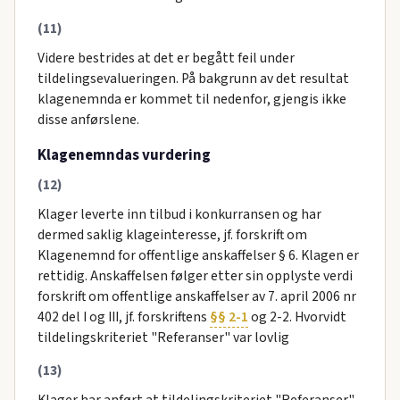
(11)
Videre bestrides at det er begått feil under
tildelingsevalueringen. På bakgrunn av det resultat
klagenemnda er kommet til nedenfor, gjengis ikke
disse anførslene.
Klagenemndas vurdering
(12)
Klager leverte inn tilbud i konkurransen og har
dermed saklig klageinteresse, jf. forskrift om
Klagenemnd for offentlige anskaffelser § 6. Klagen er
rettidig. Anskaffelsen følger etter sin opplyste verdi
forskrift om offentlige anskaffelser av 7. april 2006 nr
402 del I og III, jf. forskriftens
§§ 2-1
og 2-2. Hvorvidt
tildelingskriteriet "Referanser" var lovlig
(13)
Klager har anført at tildelingskriteriet "Referanser"