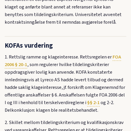
klaget og anførte blant annet at referanser ikke kan
benyttes som tildelingskriterium. Universitetet avventet
kontraktsinngåelse frem til nemndas avgjørelse forelå.
KOFAs vurdering
1. Rettslig ramme og klageinteresse. Rettsregelen er
FOA
2006 § 20-1
, som regulerer hvilke tildelingskriterier
oppdragsgiver lovlig kan anvende. KOFA konstaterte
innledningsvis at Lyreco AS hadde levert tilbud og dermed
hadde saklig klageinteresse, jf. forskrift om Klagenemnd for
offentlige anskaffelser § 6. Anskaffelsen fulgte FOA 2006 del
I og III i henhold til terskelverdireglene i
§§ 2-1
og 2-2.
Delkonklusjon: klagen ble realitetsbehandlet.
2. Skillet mellom tildelingskriterium og kvalifikasjonskrav
ved vareanskaffelser. Rettsregelen er at tildelingskriterier