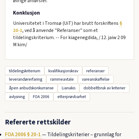
øvrige anførsler.
Konklusjon
Universitetet i Tromsø (UiT) har brutt forskriftens
§
20-1
, ved å anvende "Referanser" som et
tildelingskriterium. -- For kiagenegdida, / 12. jaiw 2 09
M kim/
tildelingskriterium
kvalifikasjonskrav
referanser
leverandørerfaring
rammeavtale
vareanskaffelse
åpen anbudskonkurranse
Lianakis
dobbeltbruk av kriterier
avlysning
FOA 2006
etterprøvbarhet
Refererte rettskilder
FOA 2006 § 20-1
— Tildelingskriterier – grunnlag for