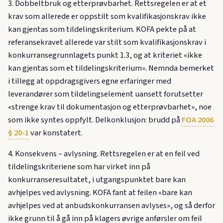
3. Dobbeltbruk og etterprøvbarhet. Rettsregelen er at et
krav som allerede er oppstilt som kvalifikasjonskrav ikke
kan gjentas som tildelingskriterium. KOFA pekte på at
referansekravet allerede var stilt som kvalifikasjonskrav i
konkurransegrunnlagets punkt 1.3, og at kriteriet «ikke
kan gjentas som et tildelingskriterium». Nemnda bemerket
i tillegg at oppdragsgivers egne erfaringer med
leverandører som tildelingselement uansett forutsetter
«strenge krav til dokumentasjon og etterprøvbarhet», noe
som ikke syntes oppfylt. Delkonklusjon: brudd på
FOA 2006
§ 20-1
var konstatert.
4. Konsekvens – avlysning. Rettsregelen er at en feil ved
tildelingskriteriene som har virket inn på
konkurranseresultatet, i utgangspunktet bare kan
avhjelpes ved avlysning. KOFA fant at feilen «bare kan
avhjelpes ved at anbudskonkurransen avlyses», og så derfor
ikke grunn til å gå inn på klagers øvrige anførsler om feil