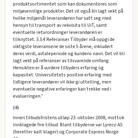
produktsortimentet som kan dokumenteres som
miljøvennlige produkter. Det vil også bli lagt vekt på
hvilke miljømål leverandøren har satt seg med
hensyn til transport av rekvisita til UiT, samt
eventuelle returordninger leverandøren er
tilknyttet. 3.3.4 Referanser Tilbyder må oppgi de
viktigste leveransene de siste 5 årene, inkludert
deres verdi, avtaleperiode og kundens navn. Det vil bli
lagt vekt på referanser av tilsvarende omfang
Hensikten er å vurdere tilbyders erfaring og
kapasitet. Universitetets positive erfaring med
tidligere leverandører vil ikke gi uttelling, men
eventuelle negative erfaringer kan trekke ned i
evalueringen."
(4)
Innen tilbudsfristens utløp 23. oktober 2008, mottok
innklagede fire tilbud. Blant tilbyderne var Lyreco AS
(heretter kalt klager) og Corporate Express Norge