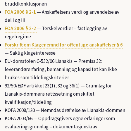
bruddkonklusjonen
FOA 2006 § 2-1
— Anskaffelsens verdi og anvendelse av
del I og III
FOA 2006 § 2-2
— Terskelverdier – fastlegging av
regelregime
Forskrift om Klagenemnd for offentlige anskaffelser § 6
— Saklig klageinteresse
EU-domstolen C-532/06 Lianakis — Premiss 32:
leverandørerfaring, bemanning og kapasitet kan ikke
brukes som tildelingskriterier
92/50/EØF artikkel 23(1), 32 og 36(1) — Grunnlag for
Lianakis-dommens rettssetning om skillet
kvalifikasjon/tildeling
KOFA 2008/120
— Nemndas drøftelse av Lianakis-dommen
KOFA 2003/66
— Oppdragsgivers egne erfaringer som
evalueringsgrunnlag – dokumentasjonskrav