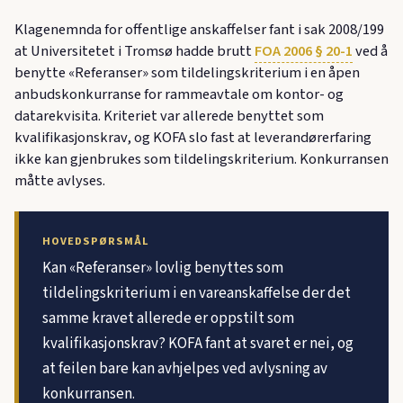
Klagenemnda for offentlige anskaffelser fant i sak 2008/199
at Universitetet i Tromsø hadde brutt
FOA 2006 § 20-1
ved å
benytte «Referanser» som tildelingskriterium i en åpen
anbudskonkurranse for rammeavtale om kontor- og
datarekvisita. Kriteriet var allerede benyttet som
kvalifikasjonskrav, og KOFA slo fast at leverandørerfaring
ikke kan gjenbrukes som tildelingskriterium. Konkurransen
måtte avlyses.
HOVEDSPØRSMÅL
Kan «Referanser» lovlig benyttes som
tildelingskriterium i en vareanskaffelse der det
samme kravet allerede er oppstilt som
kvalifikasjonskrav? KOFA fant at svaret er nei, og
at feilen bare kan avhjelpes ved avlysning av
konkurransen.