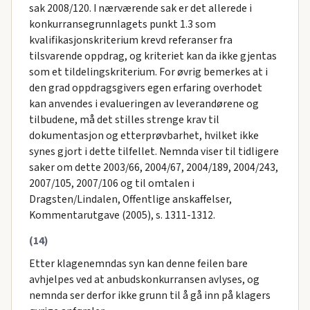
sak 2008/120. I nærværende sak er det allerede i
konkurransegrunnlagets punkt 1.3 som
kvalifikasjonskriterium krevd referanser fra
tilsvarende oppdrag, og kriteriet kan da ikke gjentas
som et tildelingskriterium. For øvrig bemerkes at i
den grad oppdragsgivers egen erfaring overhodet
kan anvendes i evalueringen av leverandørene og
tilbudene, må det stilles strenge krav til
dokumentasjon og etterprøvbarhet, hvilket ikke
synes gjort i dette tilfellet. Nemnda viser til tidligere
saker om dette 2003/66, 2004/67, 2004/189, 2004/243,
2007/105, 2007/106 og til omtalen i
Dragsten/Lindalen, Offentlige anskaffelser,
Kommentarutgave (2005), s. 1311-1312.
(14)
Etter klagenemndas syn kan denne feilen bare
avhjelpes ved at anbudskonkurransen avlyses, og
nemnda ser derfor ikke grunn til å gå inn på klagers