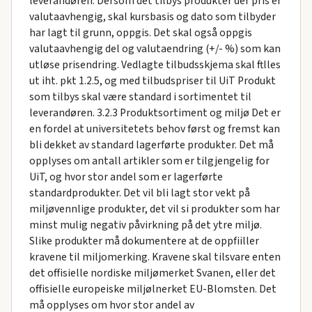
leverandøren. Dersom det tilbys produkter der pris er
valutaavhengig, skal kursbasis og dato som tilbyder
har lagt til grunn, oppgis. Det skal også oppgis
valutaavhengig del og valutaendring (+/- %) som kan
utløse prisendring. Vedlagte tilbudsskjema skal ftlles
ut iht. pkt 1.2.5, og med tilbudspriser til UiT Produkt
som tilbys skal være standard i sortimentet til
leverandøren. 3.2.3 Produktsortiment og miljø Det er
en fordel at universitetets behov først og fremst kan
bli dekket av standard lagerførte produkter. Det må
opplyses om antall artikler som er tilgjengelig for
UiT, og hvor stor andel som er lagerførte
standardprodukter. Det vil bli lagt stor vekt på
miljøvennlige produkter, det vil si produkter som har
minst mulig negativ påvirkning på det ytre miljø.
Slike produkter må dokumentere at de oppfiiller
kravene til miljomerking. Kravene skal tilsvare enten
det offisielle nordiske miljømerket Svanen, eller det
offisielle europeiske miljølnerket EU-Blomsten. Det
må opplyses om hvor stor andel av