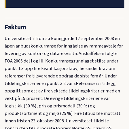
Faktum
Universitetet i Tromsø kunngjorde 12. september 2008 en
åpen anbudskonkurranse for inngåelse av rammeavtale for
levering av kontor- og datarekvisita. Anskaffelsen fulgte
FOA 2006 del I og III. Konkurransegrunnlaget stilte under
punkt 1.3 opp fire kvalifikasjonskrav, herunder krav om
referanser fra tilsvarende oppdrag de siste fem år. Under
tildelingskriteriene i punkt 3.2 var «Referanser» i tillegg
oppgitt som ett av fire vektede tildelingskriterier med en
vekt på 15 prosent. De øvrige tildelingskriteriene var
logistikk (30 %), pris og prismodell (30 %) og
produktsortiment og miljø (25 %). Fire tilbud ble mottatt
innen fristen 23. oktober 2008. Universitetet tildelte
kontrakten til Corporate Express Norge AS. Lyreco AS