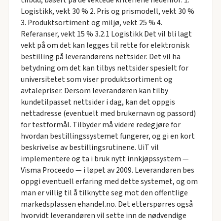
tilbud, basert på de vektede kriteriene nedenfor: 1.
Logistikk, vekt 30 % 2. Pris og prismodell, vekt 30 %
3. Produktsortiment og miljø, vekt 25 % 4.
Referanser, vekt 15 % 3.2.1 Logistikk Det vil bli lagt
vekt på om det kan legges til rette for elektronisk
bestilling på leverandørens nettsider. Det vil ha
betydning om det kan tilbys nettsider spesielt for
universitetet som viser produktsortiment og
avtalepriser. Dersom leverandøren kan tilby
kundetilpasset nettsider i dag, kan det oppgis
nettadresse (eventuelt med brukernavn og passord)
for testformål. Tilbyder må videre redegjøre for
hvordan bestillingssystemet fungerer, og gi en kort
beskrivelse av bestillingsrutinene. UiT vil
implementere og ta i bruk nytt innkjøpssystem —
Visma Proceedo — i løpet av 2009. Leverandøren bes
oppgi eventuell erfaring med dette systemet, og om
man er villig til å tilknytte seg mot den offentlige
markedsplassen ehandel.no. Det etterspørres også
hvorvidt leverandøren vil sette inn de nødvendige