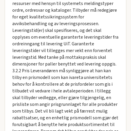
ressurser med hensyn til systemets meldingstyper
ordre, ordresvar og kataloger. Tilbyder må redegjøre
for eget kvalitetssikringssystem for
avviksbehandling og av leveringsprosessen.
Leveringstid(er) skal spesifiseres, og det skal
opplyses om eventuelle garanterte leveringstider fra
ordreinngang til levering UiT. Garanterte
leveringstider vil tillegges mer vekt enn forventet
leveringstid. Med tanke på mottakspraksis skal
dimensjoner for paller benyttet ved levering oppgis.
3.2.2 Pris Leverandøren må synliggjøre at han kan
tilby en prismodell som kan ivareta universitetets
behov for å kontrollere at de prisfordeler som gis i
tilbudet vil vedvare i hele avtaleperioden. I tillegg
skal tilbyder vedlegge, eller gjøre tilgjengelig, en
prisliste som angir prisgrunnlaget for alle produkter
som tilbys. Det vil bli lagt vekt på færrest mulig
rabattsatser, og en enhetlig prismodell som gjør det
forutsigbart å benytte hele produktsortimentet til