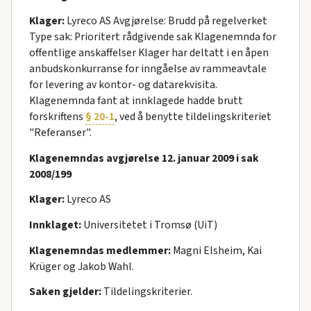
Klager:
Lyreco AS Avgjørelse: Brudd på regelverket
Type sak: Prioritert rådgivende sak Klagenemnda for
offentlige anskaffelser Klager har deltatt i en åpen
anbudskonkurranse for inngåelse av rammeavtale
for levering av kontor- og datarekvisita.
Klagenemnda fant at innklagede hadde brutt
forskriftens
§ 20-1
, ved å benytte tildelingskriteriet
"Referanser".
Klagenemndas avgjørelse 12. januar 2009 i sak
2008/199
Klager:
Lyreco AS
Innklaget:
Universitetet i Tromsø (UiT)
Klagenemndas medlemmer:
Magni Elsheim, Kai
Krüger og Jakob Wahl.
Saken gjelder:
Tildelingskriterier.