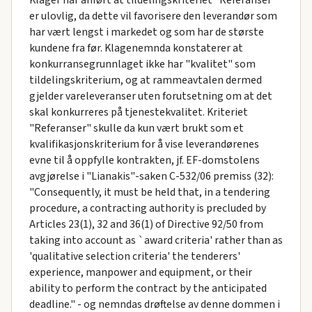
er ulovlig, da dette vil favorisere den leverandør som
har vært lengst i markedet og som har de største
kundene fra før. Klagenemnda konstaterer at
konkurransegrunnlaget ikke har "kvalitet" som
tildelingskriterium, og at rammeavtalen dermed
gjelder vareleveranser uten forutsetning om at det
skal konkurreres på tjenestekvalitet. Kriteriet
"Referanser" skulle da kun vært brukt som et
kvalifikasjonskriterium for å vise leverandørenes
evne til å oppfylle kontrakten, jf. EF-domstolens
avgjørelse i "Lianakis"-saken C-532/06 premiss (32):
"Consequently, it must be held that, in a tendering
procedure, a contracting authority is precluded by
Articles 23(1), 32 and 36(1) of Directive 92/50 from
taking into account as `award criteria' rather than as
'qualitative selection criteria' the tenderers'
experience, manpower and equipment, or their
ability to perform the contract by the anticipated
deadline." - og nemndas drøftelse av denne dommen i