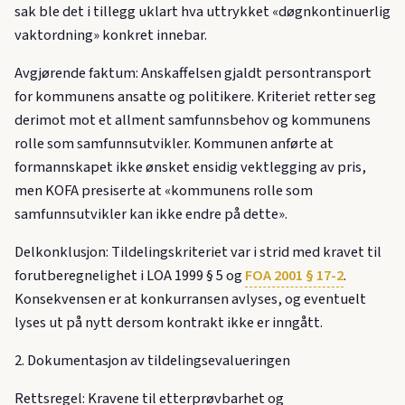
sak ble det i tillegg uklart hva uttrykket «døgnkontinuerlig
vaktordning» konkret innebar.
Avgjørende faktum: Anskaffelsen gjaldt persontransport
for kommunens ansatte og politikere. Kriteriet retter seg
derimot mot et allment samfunnsbehov og kommunens
rolle som samfunnsutvikler. Kommunen anførte at
formannskapet ikke ønsket ensidig vektlegging av pris,
men KOFA presiserte at «kommunens rolle som
samfunnsutvikler kan ikke endre på dette».
Delkonklusjon: Tildelingskriteriet var i strid med kravet til
forutberegnelighet i LOA 1999 § 5 og
FOA 2001 § 17-2
.
Konsekvensen er at konkurransen avlyses, og eventuelt
lyses ut på nytt dersom kontrakt ikke er inngått.
2. Dokumentasjon av tildelingsevalueringen
Rettsregel: Kravene til etterprøvbarhet og