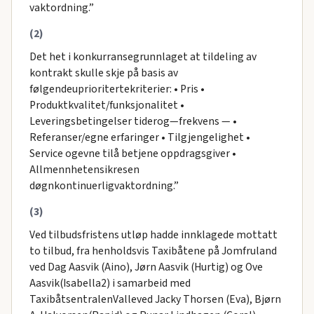
vaktordning.”
(2)
Det het i konkurransegrunnlaget at tildeling av
kontrakt skulle skje på basis av
følgendeuprioritertekriterier: • Pris •
Produktkvalitet/funksjonalitet •
Leveringsbetingelser tiderog—frekvens — •
Referanser/egne erfaringer • Tilgjengelighet •
Service ogevne tilå betjene oppdragsgiver •
Allmennhetensikresen
døgnkontinuerligvaktordning.”
(3)
Ved tilbudsfristens utløp hadde innklagede mottatt
to tilbud, fra henholdsvis Taxibåtene på Jomfruland
ved Dag Aasvik (Aino), Jørn Aasvik (Hurtig) og Ove
Aasvik(Isabella2) i samarbeid med
TaxibåtsentralenValleved Jacky Thorsen (Eva), Bjørn