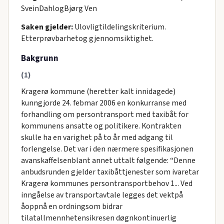
SveinDahlogBjørg Ven
Saken gjelder:
Ulovligtildelingskriterium.
Etterprøvbarhetog gjennomsiktighet.
Bakgrunn
(1)
Kragerø kommune (heretter kalt innidagede)
kunngjorde 24. febmar 2006 en konkurranse med
forhandling om persontransport med taxibåt for
kommunens ansatte og politikere. Kontrakten
skulle ha en varighet på to år med adgang til
forlengelse. Det var i den nærmere spesifikasjonen
avanskaffelsenblant annet uttalt følgende: “Denne
anbudsrunden gjelder taxibåttjenester som ivaretar
Kragerø kommunes persontransportbehov 1... Ved
inngåelse av transportavtale legges det vektpå
åoppnå en ordningsom bidrar
tilatallmennhetensikresen døgnkontinuerlig