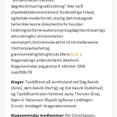
“allmennheten sikresen
døgnkontinuerligvaktordning” ikke varå
utpekedetøkonomiskmest fordelaktige tilbud,
ogfantdermedkriteriet ulovlig.Idetinnkiagede
hellerikke kunne dokumenterte hvordan
tildelingskriterieneutenomprisogdøgnkontinuerligv
aktordningfor allmennheten
varevaluert,fantnemnda dette istrid medkravene
tiletterprøvbarhetog
gjennomsiktighetogforskrzftens
§ 15-1
.
Kiagersøvrige anførslerførte ikkefrem.
Klagenenmdas avgjørelse 9. oktober 2006
isak2006/78
Klager:
Taxibåtene på Jomfruland ved Dag Aasvik
(Aino), Jørn Aasvik (Hurtig) og Ove Aasvik (Isabella2)
og Taxibåtsentralen Valleved Jacky Thorsen (Eva),
Bjøm A. Halvorsen (Rapid) ogRunar Lindhagen
(Coral). Innidaget: Kragerøkommune
Klagenemndas medlemmer:
Per Christiansen,