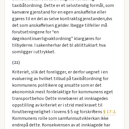
taxibåtordning. Dette er et selvstendig formål, som
kanvære gjenstand for en egen anskaffelse eller
gjøres til en del av selve kontraktsgjenstanden,dvs
det som anskaffelsen gjelder. Ibegge tilfeller må
forutsetningene for “en
døgnkontinuerligvaktordning” klargjøres for
tilbyderne. I sakenherhar det bl ablittuklart hva
somligger i uttrykket.
(21)
Kriteriet, slik det foreligger, er derfor uegnet i en
evaluering av hvilket tilbud på taxibåtordning for
kommunens politikere og ansatte som er det
økonomisk mest fordelaktige for kommunens eget
transportbehov. Dette innebærer at innkiagedes
oppstilling av kriteriet er i strid med kravet til
forutberegnelighet i lovens § 5 og forskriftens
§ 17-2
.
Kommunens rolle som samfunnsutviklerkan ikke
endrepå dette. Konsekvensen av at innkiagede har