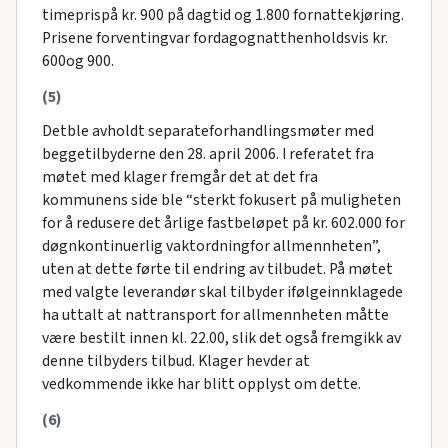
timeprispå kr. 900 på dagtid og 1.800 fornattekjøring.
Prisene forventingvar fordagognatthenholdsvis kr.
600og 900.
(5)
Detble avholdt separateforhandlingsmøter med
beggetilbyderne den 28. april 2006. I referatet fra
møtet med klager fremgår det at det fra
kommunens side ble “sterkt fokusert på muligheten
for å redusere det årlige fastbeløpet på kr. 602.000 for
døgnkontinuerlig vaktordningfor allmennheten”,
uten at dette førte til endring av tilbudet. På møtet
med valgte leverandør skal tilbyder ifølgeinnklagede
ha uttalt at nattransport for allmennheten måtte
være bestilt innen kl. 22.00, slik det også fremgikk av
denne tilbyders tilbud. Klager hevder at
vedkommende ikke har blitt opplyst om dette.
(6)