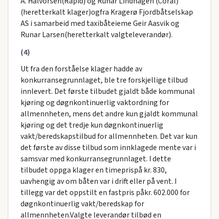
A. Halvorsen(Rapid) og Runar Lindhagen (Coral)
(heretterkalt klager)ogfra Kragerø Fjordbåtselskap
AS i samarbeid med taxibåteieme Geir Aasvik og
Runar Larsen(heretterkalt valgteleverandør).
(4)
Ut fra den forståelse klager hadde av
konkurransegrunnlaget, ble tre forskjellige tilbud
innlevert. Det første tilbudet gjaldt både kommunal
kjøring og døgnkontinuerlig vaktordning for
allmennheten, mens det andre kun gjaldt kommunal
kjøring og det tredje kun døgnkontinuerlig
vakt/beredskapstilbud for allmennheten. Det var kun
det første av disse tilbud som innklagede mente var i
samsvar med konkurransegrunnlaget. I dette
tilbudet oppga klager en timeprispå kr. 830,
uavhengig av om båten var i drift eller på vent. I
tillegg var det oppstilt en fastpris påkr. 602.000 for
døgnkontinuerlig vakt/beredskap for
allmennheten.Valgte leverandør tilbød en