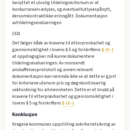
benyttet et ulovlig tildelingskriterium er at
konkurransen avlyses, og eventueltutlysespånytt,
dersomkontraktikke erinngått. Dokumentasjon
avtildelingsevalueringen
(22)
Det følger både av kravene til etterprovbarhet og
gjennomsiktighet i lovens § 5 og forskriftens
§ 15-1
at oppdragsgiver må kunne dokumentere
tildelingsevalueringen. Av mnnsendt
anskaffelsesprotokoll og annen relevant
dokumentasjon kan nemnda ikke se at dette er gjort
for kriteriene utenom pris og døgnkontinuerlig
vaktordning for allmennheten. Dette er et brudd på
kravene til etterprøvbarhet og gjenriomsiktighet i
lovens § 5 og forskriftens
§ 15-1
.
Konklusjon
Kragerø kommunes oppstilling avkriterietsikring av