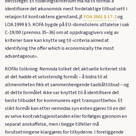
Rettsregel: Et tildelingskriterium må ha til formål å
identifisere det økonomisk mest fordelaktige tilbud sett i
relasjon til kontraktens gjenstand, jf.
FOA 2001 § 17-2
og
LOA 1999 § 5. KOFA bygde på EU-domstolens uttalelse i sak
C-19/00 (premiss 35–36) om at oppdragsgivers valg av
kriterier bare kan knytte seg til «criteria aimed at
identifying the offer which is economically the most
advantageous».
KOFAs tolkning: Nemnda tolket det aktuelle kriteriet slik
at det hadde et selvstendig formål – å bidra til at
allmennheten fikk et sammenhengende taxibåttilbud – og
at dette formålet ikke var knyttet til å identifisere det
beste tilbudet for kommunens eget transportbehov. Et
slikt formål kan etter nemndas syn enten gjøres til en del
av selve kontraktsgjenstanden eller forfølges gjennom en
separat anskaffelse, men i begge tilfeller må
forutsetningene klargjøres for tilbyderne. I foreliggende