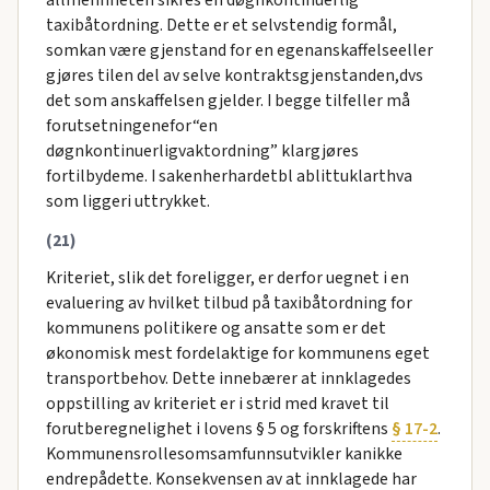
taxibåtordning. Dette er et selvstendig formål,
somkan være gjenstand for en egenanskaffelseeller
gjøres tilen del av selve kontraktsgjenstanden,dvs
det som anskaffelsen gjelder. I begge tilfeller må
forutsetningenefor“en
døgnkontinuerligvaktordning” klargjøres
fortilbydeme. I sakenherhardetbl ablittuklarthva
som liggeri uttrykket.
(21)
Kriteriet, slik det foreligger, er derfor uegnet i en
evaluering av hvilket tilbud på taxibåtordning for
kommunens politikere og ansatte som er det
økonomisk mest fordelaktige for kommunens eget
transportbehov. Dette innebærer at innklagedes
oppstilling av kriteriet er i strid med kravet til
forutberegnelighet i lovens § 5 og forskriftens
§ 17-2
.
Kommunensrollesomsamfunnsutvikler kanikke
endrepådette. Konsekvensen av at innklagede har