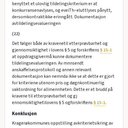
benyttet et ulovlig tildelingskriterium er at
konkurransenavlyses, og eveiTh~eluttlyses pånytt,
dersomkontraktikke erinngått. Dokumentasjon
avtildelingsevalueringen
(22)
Det følger både av kravenetil etterprøvbarhet og
gjennomsiktighet i lovens § 5 og forskriftens
§ 15-1
at oppdragsgivermå kunne dokumentere
tildelingsevalueringen. Av mnnsendt
anskaffelsesprotokoll og annen relevant
dokumentasjon kan nemnda ikke se at dette er gjort
for kriteriene utenom pris og døgnkontinuerlig
vaktordning for allmennheten. Dette er et brudd på
kravene til etterprøvbarhet og gj
ennomsiktighetilovens § 5 ogforskriftens
§ 15-1
.
Konklusjon
Kragerøkommunes oppstilling avkriterietsikring av