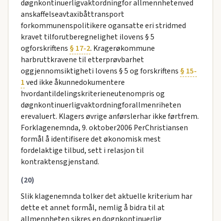
døgnkontinuerligvaktordningfor allmennhetenved
anskaffelseavtaxibåttransport
forkommunenspolitikere ogansatte eri stridmed
kravet tilforutberegnelighet ilovens § 5
ogforskriftens
§ 17-2
. Kragerøkommune
harbruttkravene til etterprøvbarhet
oggjennomsiktigheti lovens § 5 og forskriftens
§ 15-
1
ved ikke åkunnedokumentere
hvordantildelingskriterieneutenompris og
døgnkontinuerligvaktordningforallmenriheten
erevaluert. Klagers øvrige anførslerhar ikke førtfrem.
Forklagenemnda, 9. oktober2006 PerChristiansen
formål å identifisere det økonomisk mest
fordelaktige tilbud, sett i relasjon til
kontraktensgjenstand.
(20)
Slik klagenemnda tolker det aktuelle kriterium har
dette et annet formål, nemlig å bidra til at
allmennheten sikres en dognkontinuerlig