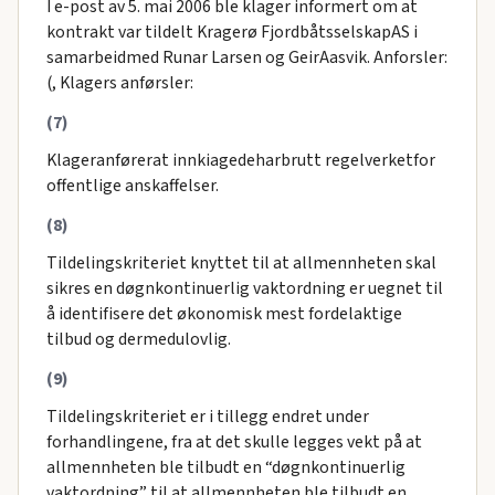
I e-post av 5. mai 2006 ble klager informert om at
kontrakt var tildelt Kragerø FjordbåtsselskapAS i
samarbeidmed Runar Larsen og GeirAasvik. Anforsler:
(, Klagers anførsler:
(7)
Klageranførerat innkiagedeharbrutt regelverketfor
offentlige anskaffelser.
(8)
Tildelingskriteriet knyttet til at allmennheten skal
sikres en døgnkontinuerlig vaktordning er uegnet til
å identifisere det økonomisk mest fordelaktige
tilbud og dermedulovlig.
(9)
Tildelingskriteriet er i tillegg endret under
forhandlingene, fra at det skulle legges vekt på at
allmennheten ble tilbudt en “døgnkontinuerlig
vaktordning” til at allmennheten ble tilbudt en