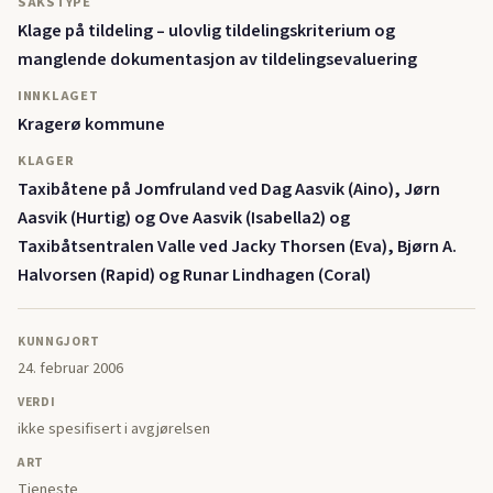
SAKSTYPE
Klage på tildeling – ulovlig tildelingskriterium og
manglende dokumentasjon av tildelingsevaluering
INNKLAGET
Kragerø kommune
KLAGER
Taxibåtene på Jomfruland ved Dag Aasvik (Aino), Jørn
Aasvik (Hurtig) og Ove Aasvik (Isabella2) og
Taxibåtsentralen Valle ved Jacky Thorsen (Eva), Bjørn A.
Halvorsen (Rapid) og Runar Lindhagen (Coral)
KUNNGJORT
24. februar 2006
VERDI
ikke spesifisert i avgjørelsen
ART
Tjeneste