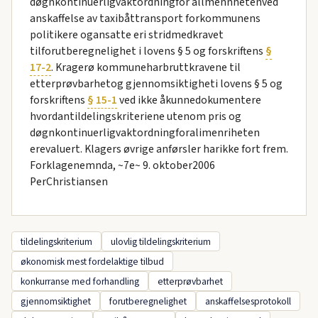
døgnkontinuerligvaktordningfor allmennhetenved
anskaffelse av taxibåttransport forkommunens
politikere ogansatte eri stridmedkravet
tilforutberegnelighet i lovens § 5 og forskriftens
§
17-2
. Kragerø kommuneharbruttkravene til
etterprøvbarhetog gjennomsiktigheti lovens § 5 og
forskriftens
§ 15-1
ved ikke åkunnedokumentere
hvordantildelingskriteriene utenom pris og
døgnkontinuerligvaktordningforalimenriheten
erevaluert. Klagers øvrige anførsler harikke fort frem.
Forklagenemnda, ~7e~ 9. oktober2006
PerChristiansen
tildelingskriterium
ulovlig tildelingskriterium
økonomisk mest fordelaktige tilbud
konkurranse med forhandling
etterprøvbarhet
gjennomsiktighet
forutberegnelighet
anskaffelsesprotokoll