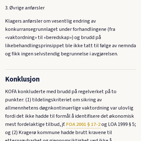
3. Øvrige anførsler
Klagers anførsler om vesentlig endring av
konkurransegrunnlaget under forhandlingene (fra
«vaktordning» til «beredskap») og brudd på
likebehandlingsprinsippet ble ikke tatt til følge av nemnda
og fikk ingen selvstendig begrunnelse i avgjørelsen.
Konklusjon
KOFA konkluderte med brudd på regelverket på to
punkter: (1) tildelingskriteriet om sikring av
allmennhetens døgnkontinuerlige vaktordning var ulovlig
fordi det ikke hadde til formål å identifisere det økonomisk
mest fordelaktige tilbud, jf.
FOA 2001 § 17-2
og LOA 1999 § 5;
og (2) Kragerø kommune hadde brutt kravene til
etterprøvbarhet og gjennomsiktighet ved ikke å