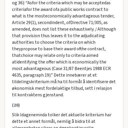
og 36): “Asfor the criteria which may be acceptedas
criteriafor the award ofa public works contract to
what is the mosteconomically advantageous tender,
Article 29(1), secondindent, ofDirective 71/305, as
amended, does not list these exhaustively. / Although
that provision thus leaves it to the adjudicating
authorities to choose the criteria on which
theypropose to base their award ofthe contract,
thatchoice may relate only to criteria aimed
atidentifying the offer which is economically the
most advantageous (Case 31/87 Beentjes 1988 ECR
4635, paragraph 19).” Dette innebærer at et
tildelingskriterium må ha til formål å identifisere det
økonomisk mest fordelaktige tilbud, sett i relasjon
til kontraktens gjenstand.
(20)
Slik ldagenemnda tolker det aktuelle kriterium har
dette et annet formål, nemlig å bidra til at
allmennheten sikres en døgnkontinuerlig