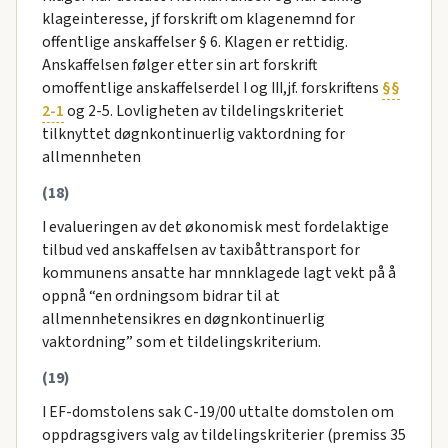
klageinteresse, jf forskrift om klagenemnd for
offentlige anskaffelser § 6. Klagen er rettidig.
Anskaffelsen følger etter sin art forskrift
omoffentlige anskaffelserdel I og III,jf. forskriftens
§§
2-1
og 2-5. Lovligheten av tildelingskriteriet
tilknyttet døgnkontinuerlig vaktordning for
allmennheten
(18)
I evalueringen av det økonomisk mest fordelaktige
tilbud ved anskaffelsen av taxibåttransport for
kommunens ansatte har mnnklagede lagt vekt på å
oppnå “en ordningsom bidrar til at
allmennhetensikres en døgnkontinuerlig
vaktordning” som et tildelingskriterium.
(19)
I EF-domstolens sak C-19/00 uttalte domstolen om
oppdragsgivers valg av tildelingskriterier (premiss 35