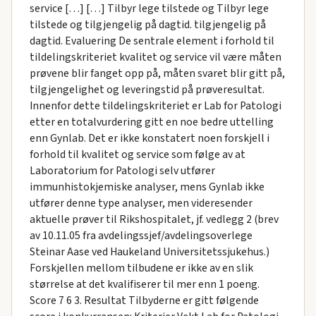
service […] […] Tilbyr lege tilstede og Tilbyr lege
tilstede og tilgjengelig på dagtid. tilgjengelig på
dagtid. Evaluering De sentrale element i forhold til
tildelingskriteriet kvalitet og service vil være måten
prøvene blir fanget opp på, måten svaret blir gitt på,
tilgjengelighet og leveringstid på prøveresultat.
Innenfor dette tildelingskriteriet er Lab for Patologi
etter en totalvurdering gitt en noe bedre uttelling
enn Gynlab. Det er ikke konstatert noen forskjell i
forhold til kvalitet og service som følge av at
Laboratorium for Patologi selv utfører
immunhistokjemiske analyser, mens Gynlab ikke
utfører denne type analyser, men videresender
aktuelle prøver til Rikshospitalet, jf. vedlegg 2 (brev
av 10.11.05 fra avdelingssjef/avdelingsoverlege
Steinar Aase ved Haukeland Universitetssjukehus.)
Forskjellen mellom tilbudene er ikke av en slik
størrelse at det kvalifiserer til mer enn 1 poeng.
Score 7 6 3. Resultat Tilbyderne er gitt følgende