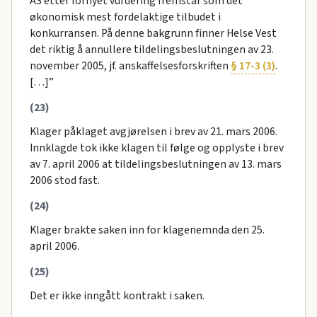
AS etter fornyet vurdering fremstår som det
økonomisk mest fordelaktige tilbudet i
konkurransen. På denne bakgrunn finner Helse Vest
det riktig å annullere tildelingsbeslutningen av 23.
november 2005, jf. anskaffelsesforskriften
§ 17-3 (3)
.
[…]”
(23)
Klager påklaget avgjørelsen i brev av 21. mars 2006.
Innklagde tok ikke klagen til følge og opplyste i brev
av 7. april 2006 at tildelingsbeslutningen av 13. mars
2006 stod fast.
(24)
Klager brakte saken inn for klagenemnda den 25.
april 2006.
(25)
Det er ikke inngått kontrakt i saken.