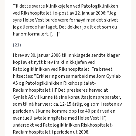
Til dette svarte klinikksjefen ved Patologiklinikken
ved Rikshospitalet i e-post av 12. januar 2006: ”Jeg
syns Helse Vest burde være fornøyd med det skrivet
jeg allerede har laget. Det dekker jo alt det som du
har omformulert. […]”
(21)
I brev av 30. januar 2006 til innklagede sendte klager
kopi av et nytt brev fra klinikksjefen ved
Patologiklinikken ved Rikshospitalet. Fra brevet
hitsettes: ”Erklæring om samarbeid mellom Gynlab
AS og Patologiklinikken Rikshospitalet-
Radiumhospitalet HF Det presiseres herved at
Gynlab AS vil kunne få sine konsultasjonspreparater,
som til nå har vært ca. 12-15 årlig, og som i resten av
perioden vil kunne komme opp i ca 40 pr. år ved en
eventuell avtaleinngåelse med Helse Vest HF,
undersøkt ved Patologiklinikken Riskhospitalet-
Radiumhospitalet i perioden ut 2008.