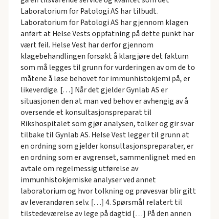
Laboratorium for Patologi AS har tilbudt.
Laboratorium for Patologi AS har gjennom klagen
anført at Helse Vests oppfatning på dette punkt har
vært feil. Helse Vest har derfor gjennom
klagebehandlingen forsøkt å klargjøre det faktum
som må legges til grunn for vurderingen av om de to
måtene å løse behovet for immunhistokjemi på, er
likeverdige. […] Når det gjelder Gynlab AS er
situasjonen den at man ved behov er avhengig av å
oversende et konsultasjonspreparat til
Rikshospitalet som gjør analysen, tolker og gir svar
tilbake til Gynlab AS. Helse Vest legger til grunn at
en ordning som gjelder konsultasjonspreparater, er
en ordning som er avgrenset, sammenlignet med en
avtale om regelmessig utførelse av
immunhistokjemiske analyser ved annet
laboratorium og hvor tolkning og prøvesvar blir gitt
av leverandøren selv. […] 4. Spørsmål relatert til
tilstedeværelse av lege på dagtid […] På den annen