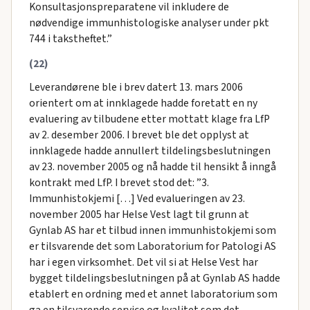
Konsultasjonspreparatene vil inkludere de
nødvendige immunhistologiske analyser under pkt
744 i takstheftet.”
(22)
Leverandørene ble i brev datert 13. mars 2006
orientert om at innklagede hadde foretatt en ny
evaluering av tilbudene etter mottatt klage fra LfP
av 2. desember 2006. I brevet ble det opplyst at
innklagede hadde annullert tildelingsbeslutningen
av 23. november 2005 og nå hadde til hensikt å inngå
kontrakt med LfP. I brevet stod det: ”3.
Immunhistokjemi […] Ved evalueringen av 23.
november 2005 har Helse Vest lagt til grunn at
Gynlab AS har et tilbud innen immunhistokjemi som
er tilsvarende det som Laboratorium for Patologi AS
har i egen virksomhet. Det vil si at Helse Vest har
bygget tildelingsbeslutningen på at Gynlab AS hadde
etablert en ordning med et annet laboratorium som
ga en tilsvarende service og kvalitet som det