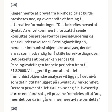
(19)
Klager mente at brevet fra Rikshospitalet burde
presiseres noe, og oversendte et forslag til
alternative formuleringer: ”Det bekreftes herved at
Gynlab AS er velkommen til fortsatt å sende
konsultasjonspreparater for spesialvurdering og
spesialundersøkelser til Patologiavdelingen,
herunder immunhistokjemiske analyser, der det
anses som nødvendig for å stille korrekte diagnoser.
Det bekreftes at prøver kan sendes til
Patologiavdelingen for hele perioden frem til
31.8.2008. Vi legger til grunn at antallet
immunhistokjemiske analyser vil ligge på det nivå
som det hittil har ligget på i Gynlab AS’ virksomhet.
Dersom prøveantallet skulle vise seg å bli vesentlig
større enn forutsatt, vil prøvene fremdeles bli utført,
men det bør da inngås en nærmere avtale om dette.”
(20)