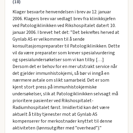
(18)
Klager besvarte henvendelsen i brev av 12. januar
2006. Klagers brev var vedlagt brev fra klinikksjefen
ved Patologiklinikken ved Rikshospitalet datert 10.
januar 2006. I brevet het det: ”Det bekreftes herved at
Gynlab AS er velkommen til å sende
konsultasjonspreparater til Patologiklinikken. Dette
vil da være preparater som krever spesialvurdering
og spesialundersøkelser som vi kan tilby. […]
Dersom det er behov for en mer utstrakt service når
det gjelder immunhistokjemi, så bør vi inngå en
nærmere avtale om slikt samarbeid. Det er som
kjent stort press på immunhistokjemiske
undersøkelser, slik at Patologiklinikken selvsagt må
prioritere pasienter ved Rikshospitalet-
Radiumhospitalet først. Imidlertid kan det være
aktuelt å tilby tjenester mot at Gynlab AS
kompenserer for merkostnader knyttet til denne
aktiviteten (lønnsutgifter med ”overhead”).”