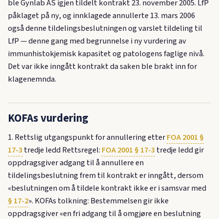
ble Gynlab AS igjen tildelt kontrakt 23. november 2005. LfP
påklaget på ny, og innklagede annullerte 13. mars 2006
også denne tildelingsbeslutningen og varslet tildeling til
LfP — denne gang med begrunnelse i ny vurdering av
immunhistokjemisk kapasitet og patologens faglige nivå.
Det var ikke inngått kontrakt da saken ble brakt inn for
klagenemnda.
KOFAs vurdering
1. Rettslig utgangspunkt for annullering etter
FOA 2001 §
17-3
tredje ledd Rettsregel:
FOA 2001 § 17-3
tredje ledd gir
oppdragsgiver adgang til å annullere en
tildelingsbeslutning frem til kontrakt er inngått, dersom
«beslutningen om å tildele kontrakt ikke er i samsvar med
§ 17-2
». KOFAs tolkning: Bestemmelsen gir ikke
oppdragsgiver «en fri adgang til å omgjøre en beslutning