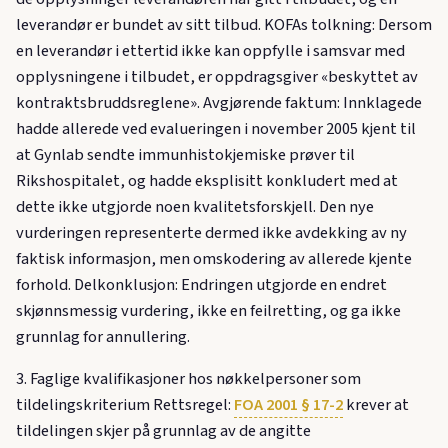
leverandør er bundet av sitt tilbud. KOFAs tolkning: Dersom
en leverandør i ettertid ikke kan oppfylle i samsvar med
opplysningene i tilbudet, er oppdragsgiver «beskyttet av
kontraktsbruddsreglene». Avgjørende faktum: Innklagede
hadde allerede ved evalueringen i november 2005 kjent til
at Gynlab sendte immunhistokjemiske prøver til
Rikshospitalet, og hadde eksplisitt konkludert med at
dette ikke utgjorde noen kvalitetsforskjell. Den nye
vurderingen representerte dermed ikke avdekking av ny
faktisk informasjon, men omskodering av allerede kjente
forhold. Delkonklusjon: Endringen utgjorde en endret
skjønnsmessig vurdering, ikke en feilretting, og ga ikke
grunnlag for annullering.
3. Faglige kvalifikasjoner hos nøkkelpersoner som
tildelingskriterium Rettsregel:
FOA 2001 § 17-2
krever at
tildelingen skjer på grunnlag av de angitte