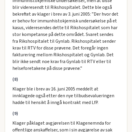
immunhistokjemiske undersøkelser, men at disse
blir videresendt til Rikshospitalet. Dette ble også
bekreftet av klager i brev av 3. juni 2005: ”Der hvor det
er behov for immunhistokjemisk undersøkelse på et
kasus, videresendes dette til Rikshospitalet som har
stor kompetanse på dette området. Svaret sendes
fra Rikshospitalet til Gynlab. Rikshospitalet sender
krav til RTV for disse prøvene. Det foregår ingen
fakturering mellom Rikshospitalet og Gynlab. Det
blir ikke sendt noe krav fra Gynlab til RTV eller til
helseforetakene på disse prøvene.”
(8)
Klager ble i brev av 16. juni 2005 meddelt at
innklagede også etter den nye tilbudsevalueringen
hadde til hensikt å inngå kontrakt med LfP.
(9)
Klager påklaget avgjørelsen til Klagenemnda for
offentlige anskaffelser, som i sin avgjørelse av sak