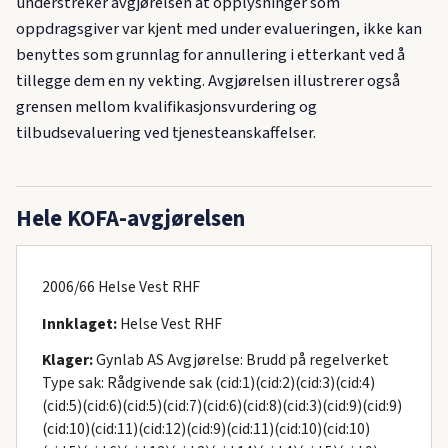
understreker avgjørelsen at opplysninger som
oppdragsgiver var kjent med under evalueringen, ikke kan
benyttes som grunnlag for annullering i etterkant ved å
tillegge dem en ny vekting. Avgjørelsen illustrerer også
grensen mellom kvalifikasjonsvurdering og
tilbudsevaluering ved tjenesteanskaffelser.
Hele KOFA-avgjørelsen
2006/66 Helse Vest RHF
Innklaget:
Helse Vest RHF
Klager:
Gynlab AS Avgjørelse: Brudd på regelverket
Type sak: Rådgivende sak (cid:1)(cid:2)(cid:3)(cid:4)
(cid:5)(cid:6)(cid:5)(cid:7)(cid:6)(cid:8)(cid:3)(cid:9)(cid:9)
(cid:10)(cid:11)(cid:12)(cid:9)(cid:11)(cid:10)(cid:10)