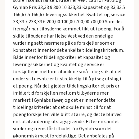
score i konkurransen: Kriterier Vekt Lab for Patologi
Gynlab Pris 33,33 9 300 10 333,33 Kapasitet og 33,33 5
166,67 5 166,67 leveringssikkerhet Kvalitet og service
33,33 7 233,33 6 200,00 100,00 700,00 700,00 Som det
fremgår har tilbyderne kommet likt ut i poeng. For å
skille tilbudene har Helse Vest ved den endelige
vurdering sett nærmere på de forskjeller som er
konstatert innenfor det enkelte tildelingskriterium.
Både innenfor tildelingskriteriet kapasitet og
leveringssikkerhet og kvalitet og service er
forskjellene mellom tilbudene små – dog slik at det
under sistnevnte er tilstrekkelig til å gi seg utslag i
et poeng. Når det gjelder tildelingskriteriet pris er
imidlertid forskjellen mellom tilbyderne mer
markert i Gynlabs favør, og det er innenfor dette
tildelingskriteriet at det skulle minst til for at
poengforskjellen ville blitt større, og dette blir ved
en totalvurdering utslagsgivende. Etter en samlet
vurdering fremstår tilbudet fra Gynlab som det
økonomisk mest fordelaktige. Det anbefales på