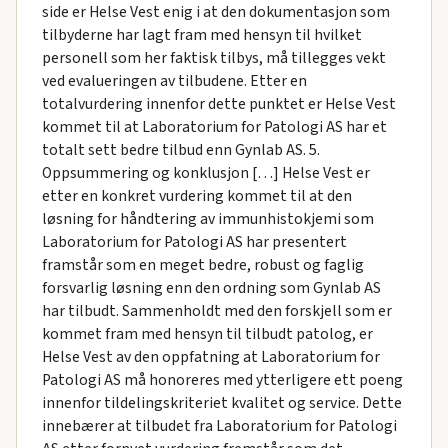
side er Helse Vest enig i at den dokumentasjon som
tilbyderne har lagt fram med hensyn til hvilket
personell som her faktisk tilbys, må tillegges vekt
ved evalueringen av tilbudene. Etter en
totalvurdering innenfor dette punktet er Helse Vest
kommet til at Laboratorium for Patologi AS har et
totalt sett bedre tilbud enn Gynlab AS. 5.
Oppsummering og konklusjon […] Helse Vest er
etter en konkret vurdering kommet til at den
løsning for håndtering av immunhistokjemi som
Laboratorium for Patologi AS har presentert
framstår som en meget bedre, robust og faglig
forsvarlig løsning enn den ordning som Gynlab AS
har tilbudt. Sammenholdt med den forskjell som er
kommet fram med hensyn til tilbudt patolog, er
Helse Vest av den oppfatning at Laboratorium for
Patologi AS må honoreres med ytterligere ett poeng
innenfor tildelingskriteriet kvalitet og service. Dette
innebærer at tilbudet fra Laboratorium for Patologi