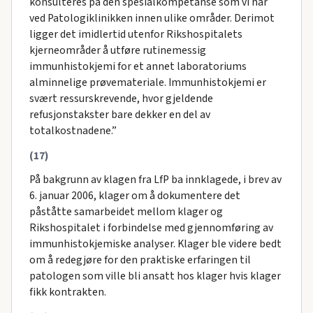
konsulteres på den spesialkompetanse som vi har
ved Patologiklinikken innen ulike områder. Derimot
ligger det imidlertid utenfor Rikshospitalets
kjerneområder å utføre rutinemessig
immunhistokjemi for et annet laboratoriums
alminnelige prøvemateriale. Immunhistokjemi er
svært ressurskrevende, hvor gjeldende
refusjonstakster bare dekker en del av
totalkostnadene.”
(17)
På bakgrunn av klagen fra LfP ba innklagede, i brev av
6. januar 2006, klager om å dokumentere det
påståtte samarbeidet mellom klager og
Rikshospitalet i forbindelse med gjennomføring av
immunhistokjemiske analyser. Klager ble videre bedt
om å redegjøre for den praktiske erfaringen til
patologen som ville bli ansatt hos klager hvis klager
fikk kontrakten.