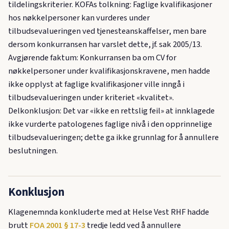
tildelingskriterier. KOFAs tolkning: Faglige kvalifikasjoner
hos nøkkelpersoner kan vurderes under
tilbudsevalueringen ved tjenesteanskaffelser, men bare
dersom konkurransen har varslet dette, jf. sak 2005/13.
Avgjørende faktum: Konkurransen ba om CV for
nøkkelpersoner under kvalifikasjonskravene, men hadde
ikke opplyst at faglige kvalifikasjoner ville inngå i
tilbudsevalueringen under kriteriet «kvalitet».
Delkonklusjon: Det var «ikke en rettslig feil» at innklagede
ikke vurderte patologenes faglige nivå i den opprinnelige
tilbudsevalueringen; dette ga ikke grunnlag for å annullere
beslutningen.
Konklusjon
Klagenemnda konkluderte med at Helse Vest RHF hadde
brutt
FOA 2001 § 17-3
tredje ledd ved å annullere