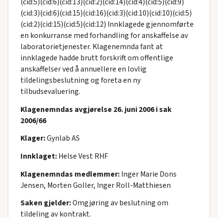
(cid:5)(cid:6)(cid:13)(cid:2)(cid:14)(cid:4)(cid:5)(cid:9)
(cid:3)(cid:6)(cid:15)(cid:16)(cid:3)(cid:10)(cid:10)(cid:5)
(cid:2)(cid:15)(cid:5)(cid:12) Innklagede gjennomførte
en konkurranse med forhandling for anskaffelse av
laboratorietjenester. Klagenemnda fant at
innklagede hadde brutt forskrift om offentlige
anskaffelser ved å annuellere en lovlig
tildelingsbeslutning og foreta en ny
tilbudsevaluering.
Klagenemndas avgjørelse 26. juni 2006 i sak
2006/66
Klager:
Gynlab AS
Innklaget:
Helse Vest RHF
Klagenemndas medlemmer:
Inger Marie Dons
Jensen, Morten Goller, Inger Roll-Matthiesen
Saken gjelder:
Omgjøring av beslutning om
tildeling av kontrakt.