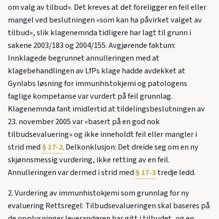
om valg av tilbud». Det kreves at det foreligger en feil eller
mangel ved beslutningen «som kan ha påvirket valget av
tilbud», slik klagenemnda tidligere har lagt til grunn i
sakene 2003/183 og 2004/155. Avgjørende faktum:
Innklagede begrunnet annulleringen med at
klagebehandlingen av LfPs klage hadde avdekket at
Gynlabs løsning for immunhistokjemi og patologens
faglige kompetanse var vurdert på feil grunnlag.
Klagenemnda fant imidlertid at tildelingsbeslutningen av
23. november 2005 var «basert på en god nok
tilbudsevaluering» og ikke inneholdt feil eller mangler i
strid med
§ 17-2
. Delkonklusjon: Det dreide seg om en ny
skjønnsmessig vurdering, ikke retting av en feil.
Annulleringen var dermed i strid med
§ 17-3
tredje ledd.
2. Vurdering av immunhistokjemi som grunnlag for ny
evaluering Rettsregel: Tilbudsevalueringen skal baseres på
de opplysninger leverandøren har gitt i tilbudet, og en