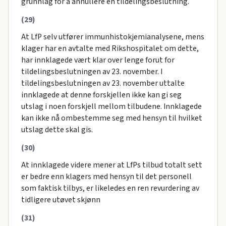
grunnlag for å annullere en tildelingsbeslutning.
(29)
At LfP selv utfører immunhistokjemianalysene, mens
klager har en avtalte med Rikshospitalet om dette,
har innklagede vært klar over lenge forut for
tildelingsbeslutningen av 23. november. I
tildelingsbeslutningen av 23. november uttalte
innklagede at denne forskjellen ikke kan gi seg
utslag i noen forskjell mellom tilbudene. Innklagede
kan ikke nå ombestemme seg med hensyn til hvilket
utslag dette skal gis.
(30)
At innklagede videre mener at LfPs tilbud totalt sett
er bedre enn klagers med hensyn til det personell
som faktisk tilbys, er likeledes en ren revurdering av
tidligere utøvet skjønn
(31)