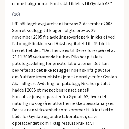
denne bakgrunn at kontrakt tildeles til Gynlab AS.”
(16)
LfP påklaget avgjørelsen i brev av 2. desember 2005.
Som et vedlegg til klagen fulgte brev av 29.
november 2005 fra avdelingsoverlege/klinikksjef ved
Patologiklinikken ved Rikshospitalet til LfP. I dette
brevet het det: ”Det henvises til Deres forespørsel av
23.11.2005 vedrørende bruk av Rikshospitalets
patologavdeling for private laboratorier. Det kan
bekreftes at det ikke forligger noen skriftlig avtale
om å utføre immunhistokjemiske analyser for Gynlab
AS. Tidligere Avdeling for patologi, Rikshospitalet,
hadde i 2005 et meget begrenset antall
konsultasjonspreparater fra Gynlab AS, hvor det
naturlig nok også er utført en rekke spesialanalyser.
Dette er en virksomhet som kommer til å fortsette
både for Gynlab og andre laboratorier, da vi
oppfatter det som riktig ressursbruk at vi