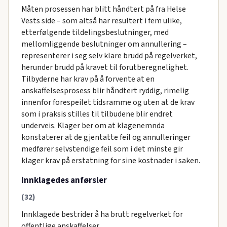
Måten prosessen har blitt håndtert på fra Helse
Vests side – som altså har resultert i fem ulike,
etterfølgende tildelingsbeslutninger, med
mellomliggende beslutninger om annullering –
representerer i seg selv klare brudd på regelverket,
herunder brudd på kravet til forutberegnelighet.
Tilbyderne har krav på å forvente at en
anskaffelsesprosess blir håndtert ryddig, rimelig
innenfor forespeilet tidsramme og uten at de krav
som i praksis stilles til tilbudene blir endret
underveis. Klager ber om at klagenemnda
konstaterer at de gjentatte feil og annulleringer
medfører selvstendige feil som i det minste gir
klager krav på erstatning for sine kostnader i saken.
Innklagedes anførsler
(32)
Innklagede bestrider å ha brutt regelverket for
offentlige anskaffelser.