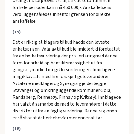
Ordingen skalprøves tre ar, slik at totalrammen
forhele periodenkan i nå 450 000,-. Anskaffelsens
verdi ligger således innenfor grensen for direkte
anskaffelse.
(15)
Det er riktig at klagers tilbud hadde den laveste
enhetsprisen. Valg av tilbud ble imidlertid foretattut
fra en helhetsvurdering der pris, erfaringmed denne
form for arbeid og hensiktsmessighet ut fra
geograft/marked inngikk i vurderingen. Innidagede
inngikkavtale med fire forskjelligeleverandører.
Avtalene medklagerog Synergia gjelderbegge
Stavanger og omkringliggende kommuner(Sola,
Randaberg, Rennesøy, Finnøy og Kvitsøy). Innklagede
har valgt å samarbeide med to leverandører i dette
distriktet utfra en faglig vurdering. Denne regionen
er så stor at det erbehovformer ennenaktør.
(16)