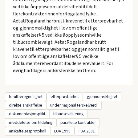
ved ikke åopplyseom atdetvilleblitildelt
flerekontrakterinnenforRogaland fylke.
AetatRogaland harbrutt kravenetil etterprøvbarhet
og gjennomsiktighet i lov om offentlige
anskaffelser§ 5 ved ikke åopplyseomhvilke
tilbudsomblevalgt. AetatRogalandhar brutt
kravenetil etterprøvbarhet og gjennomsiktighet i
lov om offentlige anskaffelser§ 5 vedikke
ådokumenterehvordantilbudene erevaluert. For
øvrigharldagers anførslerikke førtfrem.
forutberegnelighet
etterprøvbarhet
gjennomsiktighet
direkte anskaffelse
under nasjonal terskelverdi
dokumentasjonsplikt
tilbudsevaluering
meddelelse om tildeling
parallelle kontrakter
anskaffelsesprotokoll
LOA 1999
FOA 2001