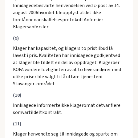
Innidagedebesvarte henvendelsen ved c-post av 14.
august 2006hvordet bleopplyst atdet ikke
forelånoenanskaffelsesprotokoll Anforsier
Klagersanførsler:
(9)
Klager har kapasitet, og klagers to pristilbud lå
lavest i pris. Kvaliteten har innidagede godkjentved
at klager ble tildelt en del av oppdraget. Klagerber
KOFA vurdere lovligheten av at to leverandører med
ulike priser ble valgt til å utføre tjenesteni
Stavanger-området.
(10)
Innkiagede informerteikke klageromat detvar flere
somvartildeltkontrakt.
(11)
Klager henvendte seg til innidagede og spurte om