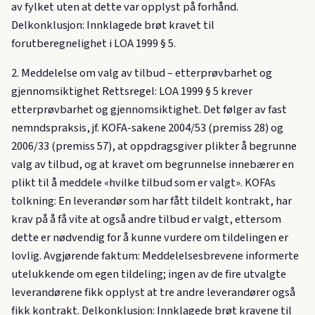
av fylket uten at dette var opplyst på forhånd.
Delkonklusjon: Innklagede brøt kravet til
forutberegnelighet i LOA 1999 § 5.
2. Meddelelse om valg av tilbud – etterprøvbarhet og
gjennomsiktighet Rettsregel: LOA 1999 § 5 krever
etterprøvbarhet og gjennomsiktighet. Det følger av fast
nemndspraksis, jf. KOFA-sakene 2004/53 (premiss 28) og
2006/33 (premiss 57), at oppdragsgiver plikter å begrunne
valg av tilbud, og at kravet om begrunnelse innebærer en
plikt til å meddele «hvilke tilbud som er valgt». KOFAs
tolkning: En leverandør som har fått tildelt kontrakt, har
krav på å få vite at også andre tilbud er valgt, ettersom
dette er nødvendig for å kunne vurdere om tildelingen er
lovlig. Avgjørende faktum: Meddelelsesbrevene informerte
utelukkende om egen tildeling; ingen av de fire utvalgte
leverandørene fikk opplyst at tre andre leverandører også
fikk kontrakt. Delkonklusjon: Innklagede brøt kravene til