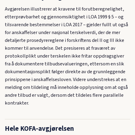
Avgjørelsen illustrerer at kravene til forutberegnelighet,
etterprøvbarhet og gjennomsiktighet i LOA 1999 § 5 – og
tilsvarende bestemmelser i LOA 2017 – gjelder fullt ut også
for anskaffelser under nasjonal terskelverdi, der de mer
detaljerte prosedyrereglene i forskriftens del II og III ikke
kommer til anvendelse. Det presiseres at fraværet av
protokollplikt under terskelen ikke fritar oppdragsgiver
fra å dokumentere tilbudsevalueringen, ettersom en slik
dokumentasjonsplikt følger direkte av de grunnleggende
prinsippene i anskaffelsesloven. Videre understrekes at en
melding om tildeling må inneholde opplysning om at også
andre tilbud er valgt, dersom det tildeles flere parallelle
kontrakter.
Hele KOFA-avgjørelsen