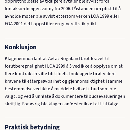
opprettholdelse av tidligere avtaler ble avvist fordi
forsøksordningen var ny fra 2006. Påstanden om plikt til å
avholde møter ble avvist ettersom verken LOA 1999 eller
FOA 2001 del I oppstiller en generell slik plikt.
Konklusjon
Klagenemnda fant at Aetat Rogaland brøt kravet til
forutberegnelighet i LOA 1999 § 5 ved ikke å opplyse om at
flere kontrakter ville bli tildelt. Innklagede brøt videre
kravene til etterprøvbarhet og gjennomsiktighet i samme
bestemmelse ved ikke å meddele hvilke tilbud som ble
valgt, og ved å unnlate å dokumentere tilbudsevalueringen
skriftlig. For øvrig ble klagers anførsler ikke tatt til følge.
Praktisk betydning