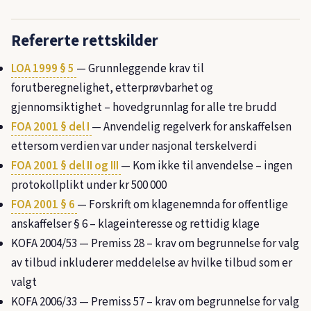
Refererte rettskilder
LOA 1999 § 5
— Grunnleggende krav til
forutberegnelighet, etterprøvbarhet og
gjennomsiktighet – hovedgrunnlag for alle tre brudd
FOA 2001 § del I
— Anvendelig regelverk for anskaffelsen
ettersom verdien var under nasjonal terskelverdi
FOA 2001 § del II og III
— Kom ikke til anvendelse – ingen
protokollplikt under kr 500 000
FOA 2001 § 6
— Forskrift om klagenemnda for offentlige
anskaffelser § 6 – klageinteresse og rettidig klage
KOFA 2004/53
— Premiss 28 – krav om begrunnelse for valg
av tilbud inkluderer meddelelse av hvilke tilbud som er
valgt
KOFA 2006/33
— Premiss 57 – krav om begrunnelse for valg