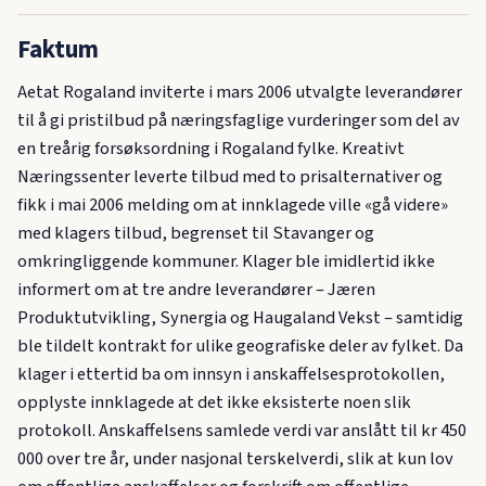
Faktum
Aetat Rogaland inviterte i mars 2006 utvalgte leverandører
til å gi pristilbud på næringsfaglige vurderinger som del av
en treårig forsøksordning i Rogaland fylke. Kreativt
Næringssenter leverte tilbud med to prisalternativer og
fikk i mai 2006 melding om at innklagede ville «gå videre»
med klagers tilbud, begrenset til Stavanger og
omkringliggende kommuner. Klager ble imidlertid ikke
informert om at tre andre leverandører – Jæren
Produktutvikling, Synergia og Haugaland Vekst – samtidig
ble tildelt kontrakt for ulike geografiske deler av fylket. Da
klager i ettertid ba om innsyn i anskaffelsesprotokollen,
opplyste innklagede at det ikke eksisterte noen slik
protokoll. Anskaffelsens samlede verdi var anslått til kr 450
000 over tre år, under nasjonal terskelverdi, slik at kun lov