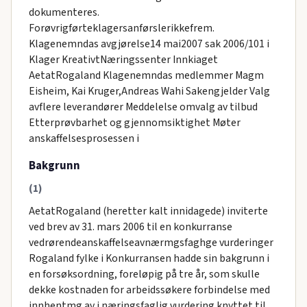
dokumenteres.
Forøvrigførteklagersanførslerikkefrem.
Klagenemndas avgjørelse14 mai2007 sak 2006/101 i
Klager KreativtNæringssenter Innkiaget
AetatRogaland Klagenemndas medlemmer Magm
Eisheim, Kai Kruger,Andreas Wahi Sakengjelder Valg
avflere leverandører Meddelelse omvalg av tilbud
Etterprøvbarhet og gjennomsiktighet Møter
anskaffelsesprosessen i
Bakgrunn
(1)
AetatRogaland (heretter kalt innidagede) inviterte
ved brev av 31. mars 2006 til en konkurranse
vedrørendeanskaffelseavnærmgsfaghge vurderinger
Rogaland fylke i Konkurransen hadde sin bakgrunn i
en forsøksordning, foreløpig på tre år, som skulle
dekke kostnaden for arbeidssøkere forbindelse med
innhentmg av i næringsfaglig vurdering knyttet til