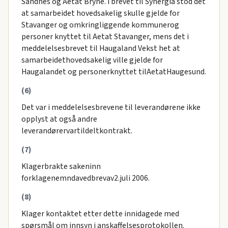
Sandnes og Aetat Bryne. I brevet til Synergia stod det
at samarbeidet hovedsakelig skulle gjelde for
Stavanger og omkringliggende kommunerog
personer knyttet til Aetat Stavanger, mens det i
meddelelsesbrevet til Haugaland Vekst het at
samarbeidethovedsakelig ville gjelde for
Haugalandet og personerknyttet tilAetatHaugesund.
(6)
Det var i meddelelsesbrevene til leverandørene ikke
opplyst at også andre
leverandørervartildeltkontrakt.
(7)
Klagerbrakte sakeninn
forklagenemndavedbrevav2.juli 2006.
(8)
Klager kontaktet etter dette innidagede med
spørsmål om innsyn i anskaffelsesprotokollen.