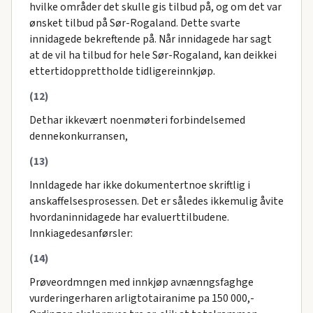
hvilke områder det skulle gis tilbud på, og om det var
ønsket tilbud på Sør-Rogaland. Dette svarte
innidagede bekreftende på. Når innidagede har sagt
at de vil ha tilbud for hele Sør-Rogaland, kan deikkei
ettertidopprettholde tidligereinnkjøp.
(12)
Dethar ikkevært noenmøteri forbindelsemed
dennekonkurransen,
(13)
Innldagede har ikke dokumentertnoe skriftlig i
anskaffelsesprosessen. Det er således ikkemulig åvite
hvordaninnidagede har evaluerttilbudene.
Innkiagedesanførsler:
(14)
Prøveordmngen med innkjøp avnænngsfaghge
vurderingerharen arligtotairanime pa 150 000,-