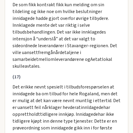
De som fikk kontrakt fikk kun melding om sin
tildeling og ikke noe om hvilke beslutninger
innidagede hadde gjort overfor øvrige tilbydere.
Innklagede mente det var riktig i selve
tilbudsbehandlingen. Det var ikke innklagedes
intensjon å “underslå” at det var valgt to
sideordnede leverandører i Stavanger-regionen. Det
ville uansettfremgånårdetaljene i
samarbeidetmellomleverandørene ogAetatlokal
skulleavtales.
(17)
Det erikke nevnt spesielt i tilbudsforespørselen at
innidagede ba om tilbud for hele Rogaland, men det
er mulig at det kan være nevnt muntlig i ettertid. Det
er uansett feil nårklager hevderatinnldagedehar
opprettholdttidligere innkjøp. Innidagedehar ikke
tidligere kjøpt inn denne type tjenester. Dette er en
prøveordning som innidagede gikk inn i for første