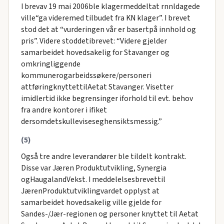
I brevav 19 mai 2006ble klagermeddeltat rnnldagede
ville“ga videremed tilbudet fra KN klager”. I brevet
stod det at “vurderingen vår er basertpå innhold og
pris”. Videre stoddetibrevet: “Videre gjelder
samarbeidet hovedsakelig for Stavanger og
omkringliggende
kommunerogarbeidssøkere/personeri
attføringknyttettilAetat Stavanger. Visetter
imidlertid ikke begrensinger iforhold til evt. behov
fra andre kontorer i ifiket
dersomdetskulleviseseghensiktsmessig.”
(5)
Også tre andre leverandører ble tildelt kontrakt.
Disse var Jæren Produktutvikling, Synergia
ogHaugalandVekst. I meddelelsesbrevettil
JærenProduktutviklingvardet opplyst at
samarbeidet hovedsakelig ville gjelde for
Sandes-/Jær-regionen og personer knyttet til Aetat