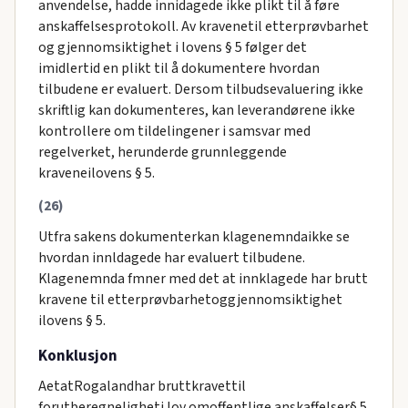
anvendelse, hadde innidagede ikke plikt til å føre
anskaffelsesprotokoll. Av kravenetil etterprøvbarhet
og gjennomsiktighet i lovens § 5 følger det
imidlertid en plikt til å dokumentere hvordan
tilbudene er evaluert. Dersom tilbudsevaluering ikke
skriftlig kan dokumenteres, kan leverandørene ikke
kontrollere om tildelingener i samsvar med
regelverket, herunderde grunnleggende
kraveneilovens § 5.
(26)
Utfra sakens dokumenterkan klagenemndaikke se
hvordan innldagede har evaluert tilbudene.
Klagenemnda fmner med det at innklagede har brutt
kravene til etterprøvbarhetoggjennomsiktighet
ilovens § 5.
Konklusjon
AetatRogalandhar bruttkravettil
forutberegneligheti lov omoffentlige anskaffelser§ 5