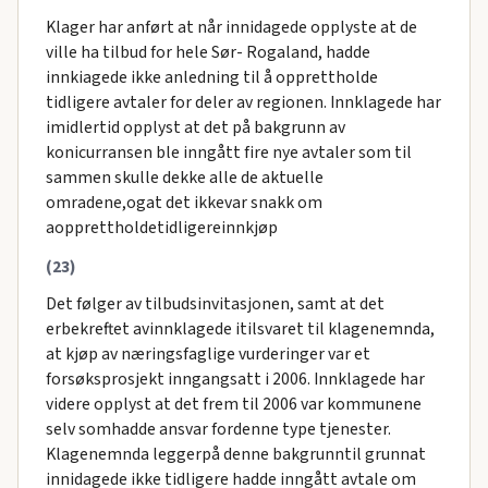
Klager har anført at når innidagede opplyste at de
ville ha tilbud for hele Sør- Rogaland, hadde
innkiagede ikke anledning til å opprettholde
tidligere avtaler for deler av regionen. Innklagede har
imidlertid opplyst at det på bakgrunn av
konicurransen ble inngått fire nye avtaler som til
sammen skulle dekke alle de aktuelle
omradene,ogat det ikkevar snakk om
aopprettholdetidligereinnkjøp
(23)
Det følger av tilbudsinvitasjonen, samt at det
erbekreftet avinnklagede itilsvaret til klagenemnda,
at kjøp av næringsfaglige vurderinger var et
forsøksprosjekt inngangsatt i 2006. Innklagede har
videre opplyst at det frem til 2006 var kommunene
selv somhadde ansvar fordenne type tjenester.
Klagenemnda leggerpå denne bakgrunntil grunnat
innidagede ikke tidligere hadde inngått avtale om