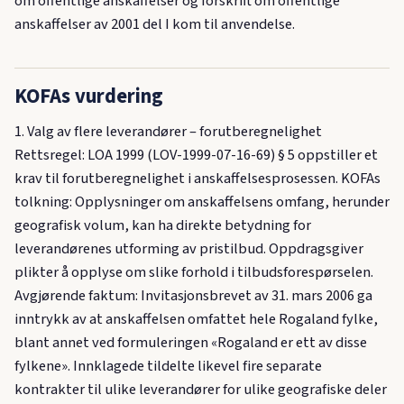
om offentlige anskaffelser og forskrift om offentlige
anskaffelser av 2001 del I kom til anvendelse.
KOFAs vurdering
1. Valg av flere leverandører – forutberegnelighet
Rettsregel: LOA 1999 (LOV-1999-07-16-69) § 5 oppstiller et
krav til forutberegnelighet i anskaffelsesprosessen. KOFAs
tolkning: Opplysninger om anskaffelsens omfang, herunder
geografisk volum, kan ha direkte betydning for
leverandørenes utforming av pristilbud. Oppdragsgiver
plikter å opplyse om slike forhold i tilbudsforespørselen.
Avgjørende faktum: Invitasjonsbrevet av 31. mars 2006 ga
inntrykk av at anskaffelsen omfattet hele Rogaland fylke,
blant annet ved formuleringen «Rogaland er ett av disse
fylkene». Innklagede tildelte likevel fire separate
kontrakter til ulike leverandører for ulike geografiske deler