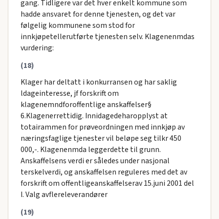
gang. Tidligere var det hver enkelt kommune som
hadde ansvaret for denne tjenesten, og det var
følgelig kommunene som stod for
innkjøpetellerutførte tjenesten selv. Klagenenmdas
vurdering:
(18)
Klager har deltatt i konkurransen og har saklig
ldageinteresse, jf forskrift om
klagenemndforoffentlige anskaffelser§
6.Klagenerrettidig. Innidagedeharopplyst at
totairammen for prøveordningen med innkjøp av
næringsfaglige tjenester vil beløpe seg tilkr 450
000,-. Klagenenmda leggerdette til grunn.
Anskaffelsens verdi er således under nasjonal
terskelverdi, og anskaffelsen reguleres med det av
forskrift om offentligeanskaffelserav 15.juni 2001 del
I. Valg avflereleverandører
(19)