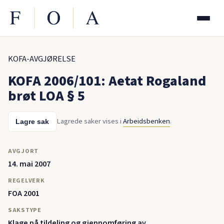
KOFA-AVGJØRELSE
KOFA 2006/101: Aetat Rogaland
brøt LOA § 5
Lagrede saker vises i
Arbeidsbenken
.
Lagre sak
AVGJORT
14. mai 2007
REGELVERK
FOA 2001
SAKSTYPE
Klage på tildeling og gjennomføring av