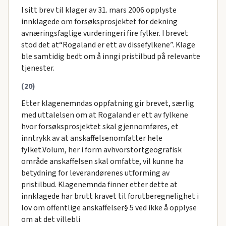
I sitt brev til klager av 31. mars 2006 opplyste
innklagede om forsøksprosjektet for dekning
avnæringsfaglige vurderingeri fire fylker. I brevet
stod det at“Rogaland er ett av dissefylkene”. Klage
ble samtidig bedt om å inngi pristilbud på relevante
tjenester.
(20)
Etter klagenemndas oppfatning gir brevet, særlig
med uttalelsen om at Rogaland er ett av fylkene
hvor forsøksprosjektet skal gjennomføres, et
inntrykk av at anskaffelsenomfatter hele
fylket.Volum, her i form avhvorstortgeografisk
område anskaffelsen skal omfatte, vil kunne ha
betydning for leverandørenes utforming av
pristilbud. Klagenemnda finner etter dette at
innklagede har brutt kravet til forutberegnelighet i
lov om offentlige anskaffelser§ 5 ved ikke å opplyse
om at det villebli