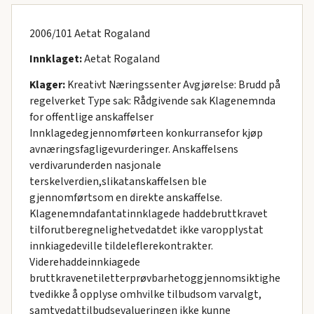
2006/101 Aetat Rogaland
Innklaget:
Aetat Rogaland
Klager:
Kreativt Næringssenter Avgjørelse: Brudd på
regelverket Type sak: Rådgivende sak Klagenemnda
for offentlige anskaffelser
Innklagedegjennomførteen konkurransefor kjøp
avnæringsfagligevurderinger. Anskaffelsens
verdivarunderden nasjonale
terskelverdien,slikatanskaffelsen ble
gjennomførtsom en direkte anskaffelse.
Klagenemndafantatinnklagede haddebruttkravet
tilforutberegnelighetvedatdet ikke varopplystat
innkiagedeville tildeleflerekontrakter.
Viderehaddeinnkiagede
bruttkravenetiletterprøvbarhetoggjennomsiktighe
tvedikke å opplyse omhvilke tilbudsom varvalgt,
samtvedattilbudsevalueringen ikke kunne