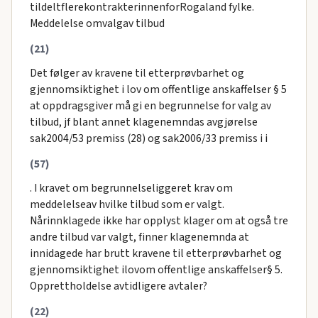
tildeltflerekontrakterinnenforRogaland fylke.
Meddelelse omvalgav tilbud
(21)
Det følger av kravene til etterprøvbarhet og
gjennomsiktighet i lov om offentlige anskaffelser § 5
at oppdragsgiver må gi en begrunnelse for valg av
tilbud, jf blant annet klagenemndas avgjørelse
sak2004/53 premiss (28) og sak2006/33 premiss i i
(57)
. I kravet om begrunnelseliggeret krav om
meddelelseav hvilke tilbud som er valgt.
Nårinnklagede ikke har opplyst klager om at også tre
andre tilbud var valgt, finner klagenemnda at
innidagede har brutt kravene til etterprøvbarhet og
gjennomsiktighet ilovom offentlige anskaffelser§ 5.
Opprettholdelse avtidligere avtaler?
(22)