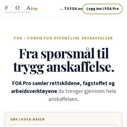
Pro
← Til FOA.no
Logg inn i FOA Pro
FOA – FORUM FOR OFFENTLIGE ANSKAFFELSER
Fra spørsmål til
trygg anskaffelse.
FOA Pro samler rettskildene, fagstoffet og
arbeidsverktøyene
du trenger gjennom hele
anskaffelsen.
SØK I KOFA-BASEN