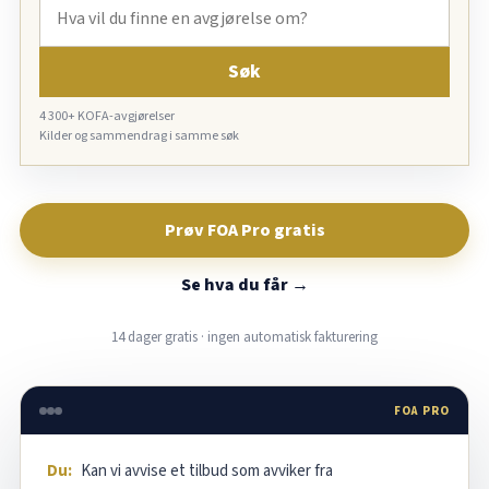
Søk
4 300+ KOFA-avgjørelser
Kilder og sammendrag i samme søk
Prøv FOA Pro gratis
Se hva du får →
14 dager gratis · ingen automatisk fakturering
FOA PRO
Du:
Kan vi avvise et tilbud som avviker fra