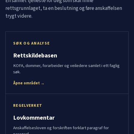
Én samlet tjeneste for deg som skal finne
rettsgrunnlaget, ta en beslutning og føre anskaffelsen
trygt videre.
SØK OG ANALYSE
Rettskildebasen
KOFA, dommer, forarbeider og veiledere samlet i ett faglig
søk.
Åpne området →
REGELVERKET
Lovkommentar
Anskaffelsesloven og forskriften forklart paragraf for