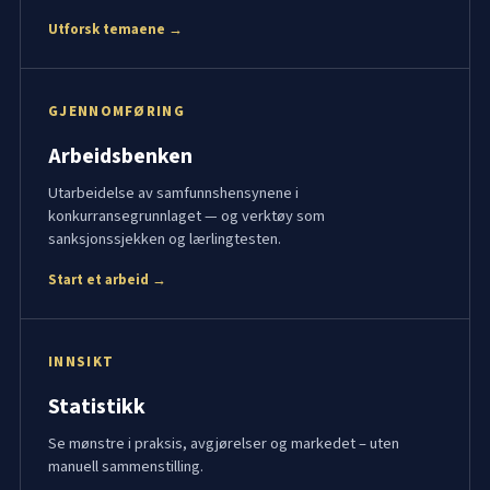
Utforsk temaene →
GJENNOMFØRING
Arbeidsbenken
Utarbeidelse av samfunnshensynene i
konkurransegrunnlaget — og verktøy som
sanksjonssjekken og lærlingtesten.
Start et arbeid →
INNSIKT
Statistikk
Se mønstre i praksis, avgjørelser og markedet – uten
manuell sammenstilling.