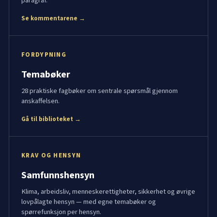
paragraf.
Se kommentarene →
FORDYPNING
Temabøker
28 praktiske fagbøker om sentrale spørsmål gjennom
anskaffelsen.
Gå til biblioteket →
KRAV OG HENSYN
Samfunnshensyn
Klima, arbeidsliv, menneskerettigheter, sikkerhet og øvrige
lovpålagte hensyn — med egne temabøker og
spørrefunksjon per hensyn.