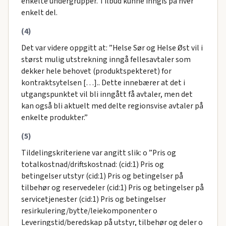
enkelte undergrupper. Tilbud kunne inngis på hver
enkelt del.
(4)
Det var videre oppgitt at: ”Helse Sør og Helse Øst vil i
størst mulig utstrekning inngå fellesavtaler som
dekker hele behovet (produktspekteret) for
kontraktsytelsen […].. Dette innebærer at det i
utgangspunktet vil bli inngått få avtaler, men det
kan også bli aktuelt med delte regionsvise avtaler på
enkelte produkter.”
(5)
Tildelingskriteriene var angitt slik: o ”Pris og
totalkostnad/driftskostnad: (cid:1) Pris og
betingelser utstyr (cid:1) Pris og betingelser på
tilbehør og reservedeler (cid:1) Pris og betingelser på
servicetjenester (cid:1) Pris og betingelser
resirkulering/bytte/leiekomponenter o
Leveringstid/beredskap på utstyr, tilbehør og deler o