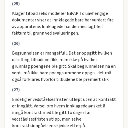
(25)
Klager tilbød seks modeller BiPAP. To uavhengige
dokumenter viser at innklagede bare har vurdert fire
av apparatene. Innklagede har dermed lagt feil
faktum til grunn ved evalueringen.
(26)
Begrunnelsen er mangelfull. Det er oppgitt hvilken
uttelling tilbudene fikk, men ikke på hvilket
grunnlag poengene ble gitt. Skal begrunnelsen ha en
verdi, må ikke bare poengsummene oppgis, det må
også forklares hvorfor tilbudene ble premiert slik.
(27)
Endelig er vedståelsesfristen utløpt uten at kontrakt
er inngått. Varsel om hvem innklagede ønsket å
inngå kontrakt med ble gitt to dager før
vedståelsesfristen utløp, men selve
kontraktsinngåelsen skjedde etterpå.