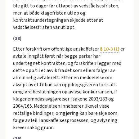
ble gitt to dager før utløpet av vedståelsesfristen,
men at både klagefristen utløp og
kontraktsundertegningen skjedde etter at
vedståelsesfristen var utløpt.
(38)
Etter forskrift om offentlige anskaffelser
§ 10-3 (1)
er
avtale inngått først når begge parter har
undertegnet kontrakten, og forskriften legger med
dette opp til et avvik fra det som ellers følger av
alminnelig avtalerett. Etter en meddelelse om
aksept av et tilbud kan oppdragsgiveren fortsatt
omgjøre beslutningen og avlyse konkurransen, jf
klagenemndas avgjørelser i sakene 2003/183 og
2004/165. Meddelelsen innebærer likevel visse
rettslige bindinger; omgjøring kan bare skje som
følge av feil i anskaffelsesprosessen, og avlysning
krever saklig grunn.
(39)