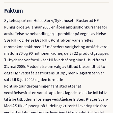
Faktum
Sykehuspartner Helse Sør v/Sykehuset i Buskerud HF
kunngjorde 24. januar 2005 en åpen anbudskonkurranse for
anskaffelse av behandlingshjelpemidler på vegne av Helse
Sør RHF og Helse Øst RHF. Kontrakten var en felles
rammekontrakt med 12 måneders varighet og anslått verdi
mellom 70 og 90 millioner kroner, delt i 22 produktgrupper.
Tilbyderne var forpliktet til å vedstå seg sine tilbud frem til
31. mai 2005. Meddelelse om valg av tilbud ble sendt ut to
dager før vedståelsesfristens utløp, men klagefristen var
satt til 8. juli 2005 og den formelle
kontraktsundertegningen fant sted etter at
vedståelsesfristen var utløpt. Innklagede tok ikke initiativ
til å be tilbyderne forlenge vedståelsesfristen. Klager Scan-
Med AS fikk 0 poeng på tildelingskriteriet leveringstid fordi
vedlagte dokumenter om leveringstid manglet i tilbudet,