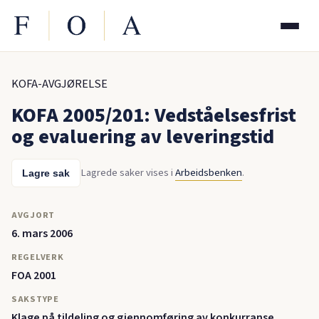
KOFA-AVGJØRELSE
KOFA 2005/201: Vedståelsesfrist
og evaluering av leveringstid
Lagrede saker vises i
Arbeidsbenken
.
Lagre sak
AVGJORT
6. mars 2006
REGELVERK
FOA 2001
SAKSTYPE
Klage på tildeling og gjennomføring av konkurranse