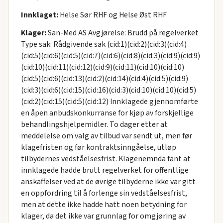
Innklaget:
Helse Sør RHF og Helse Øst RHF
Klager:
San-Med AS Avgjørelse: Brudd på regelverket
Type sak: Rådgivende sak (cid:1)(cid:2)(cid:3)(cid:4)
(cid:5)(cid:6)(cid:5)(cid:7)(cid:6)(cid:8)(cid:3)(cid:9)(cid:9)
(cid:10)(cid:11)(cid:12)(cid:9)(cid:11)(cid:10)(cid:10)
(cid:5)(cid:6)(cid:13)(cid:2)(cid:14)(cid:4)(cid:5)(cid:9)
(cid:3)(cid:6)(cid:15)(cid:16)(cid:3)(cid:10)(cid:10)(cid:5)
(cid:2)(cid:15)(cid:5)(cid:12) Innklagede gjennomførte
en åpen anbudskonkurranse for kjøp av forskjellige
behandlingshjelpemidler. To dager etter at
meddelelse om valg av tilbud var sendt ut, men før
klagefristen og før kontraktsinngåelse, utløp
tilbydernes vedståelsesfrist. Klagenemnda fant at
innklagede hadde brutt regelverket for offentlige
anskaffelser ved at de øvrige tilbyderne ikke var gitt
en oppfordring til å forlenge sin vedståelsesfrist,
men at dette ikke hadde hatt noen betydning for
klager, da det ikke var grunnlag for omgjøring av