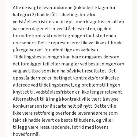
Alle de valgte leverandørene (inkludert klager for
kategori 2) hadde fått tildelingsbrev før
vedståelsesfristen var utløpt, men klagefristen utløp
var noen dager etter vedståelsesfristen, og den
formelle kontraktundertegningen fant sted enda
noe senere. Dette representerer likevel ikke et brudd
på regelverket for offentlige anskaffelser.
Tildelingsbeslutningen kan bare omgjøres dersom
det foreligger feil eller mangler ved beslutningen om
valg av tilbud som kan ha påvirket resultatet. Det
oppstår dermed en betinget kontraktsforpliktelse
allerede ved tildelingsbrevet, og problemstillingen
knyttet til vedståelsesfristen er ikke lenger relevant.
Alternativet til å inngå kontrakt ville vært å avlyse
konkurransen for å starte helt på nytt. Dette ville
ikke være rettferdig overfor de leverandørene som
faktisk hadde levert de beste tilbudene, og ville i
tillegg være ressursødende, i strid med lovens
hovedformål.