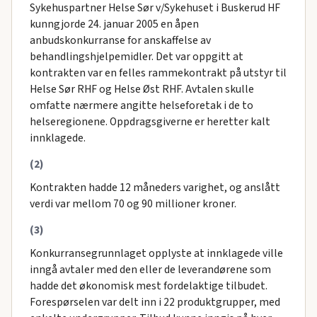
Sykehuspartner Helse Sør v/Sykehuset i Buskerud HF
kunngjorde 24. januar 2005 en åpen
anbudskonkurranse for anskaffelse av
behandlingshjelpemidler. Det var oppgitt at
kontrakten var en felles rammekontrakt på utstyr til
Helse Sør RHF og Helse Øst RHF. Avtalen skulle
omfatte nærmere angitte helseforetak i de to
helseregionene. Oppdragsgiverne er heretter kalt
innklagede.
(2)
Kontrakten hadde 12 måneders varighet, og anslått
verdi var mellom 70 og 90 millioner kroner.
(3)
Konkurransegrunnlaget opplyste at innklagede ville
inngå avtaler med den eller de leverandørene som
hadde det økonomisk mest fordelaktige tilbudet.
Forespørselen var delt inn i 22 produktgrupper, med