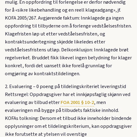
mulig. En oppfordring til forlengelse er derfor nødvendig
for å «sikre likebehandling og en reell klageadgang», jf.
KOFA 2005/267. Avgjørende faktum: Innklagede ga ingen
oppfordring til tilbyderne om å forlenge vedståelsesfristen.
Klagefristen løp ut etter vedståelsesfristen, og
kontraktsundertegning skjedde likeledes etter
vedståelsesfristens utløp. Delkonklusjon: Innklagede brøt
regelverket. Bruddet fikk likevel ingen betydning for klager
konkret, fordi det uansett ikke forelå grunnlag for
omgjøring av kontraktstildelingen.
2. Evaluering – 0 poeng på tildelingskriteriet leveringstid
Rettsregel: Oppdragsgiver har et innkjøpsfaglig skjønn ved
evaluering av tilbud etter
FOA 2001 § 10-2
, men
evalueringen må bygge på tilbudets faktiske innhold.
KOFAs tolkning: Dersom et tilbud ikke inneholder bindende
opplysninger om et tildelingskriterium, kan oppdragsgiver
ikke forutsette at ytelsen vil overstige