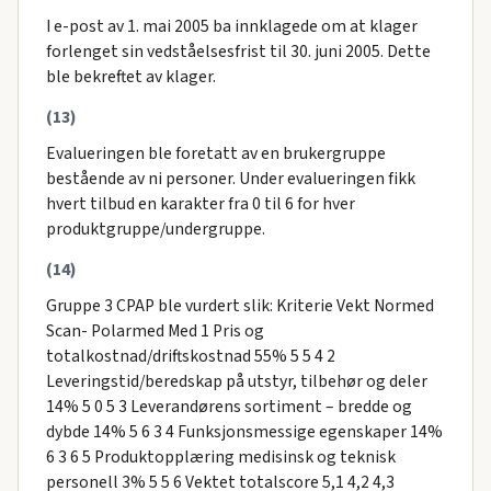
I e-post av 1. mai 2005 ba innklagede om at klager
forlenget sin vedståelsesfrist til 30. juni 2005. Dette
ble bekreftet av klager.
(13)
Evalueringen ble foretatt av en brukergruppe
bestående av ni personer. Under evalueringen fikk
hvert tilbud en karakter fra 0 til 6 for hver
produktgruppe/undergruppe.
(14)
Gruppe 3 CPAP ble vurdert slik: Kriterie Vekt Normed
Scan- Polarmed Med 1 Pris og
totalkostnad/driftskostnad 55% 5 5 4 2
Leveringstid/beredskap på utstyr, tilbehør og deler
14% 5 0 5 3 Leverandørens sortiment – bredde og
dybde 14% 5 6 3 4 Funksjonsmessige egenskaper 14%
6 3 6 5 Produktopplæring medisinsk og teknisk
personell 3% 5 5 6 Vektet totalscore 5,1 4,2 4,3