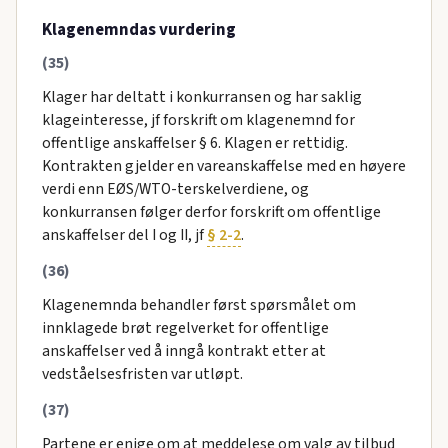
Klagenemndas vurdering
(35)
Klager har deltatt i konkurransen og har saklig
klageinteresse, jf forskrift om klagenemnd for
offentlige anskaffelser § 6. Klagen er rettidig.
Kontrakten gjelder en vareanskaffelse med en høyere
verdi enn EØS/WTO-terskelverdiene, og
konkurransen følger derfor forskrift om offentlige
anskaffelser del I og II, jf
§ 2-2
.
(36)
Klagenemnda behandler først spørsmålet om
innklagede brøt regelverket for offentlige
anskaffelser ved å inngå kontrakt etter at
vedståelsesfristen var utløpt.
(37)
Partene er enige om at meddelese om valg av tilbud