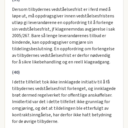
Dersom tilbydernes vedståelsesfrist er i ferd med å
løpe ut, må oppdragsgiver innen vedståelsesfristens
utløp gi leverandørene en oppfordring til å forlenge
sin vedståelsesfrist, jf klagenemndas avgjørelse i sak
2005/267. Bare så lenge leverandørenes tilbud er
bindende, kan oppdragsgiver omgjøre sin
tildelingsbeslutning. En oppfordring om forlengelse
av tilbydernes vedståelsesfrist er derfor nødvendig
for å sikre likebehandling og en reell klageadgang.
(40)
I dette tilfellet tok ikke innklagede initiativ til å få
tilbydernes vedståelsesfrist forlenget, og innklagede
brøt dermed regelverket for offentlige anskaffelser.
Imidlertid var det i dette tilfellet ikke grunnlag for
omgjøring, og det at tildelingen ble etterfulgt av
kontraktsinngåelse, har derfor ikke hatt betydning
for de øvrige tilbyderne.