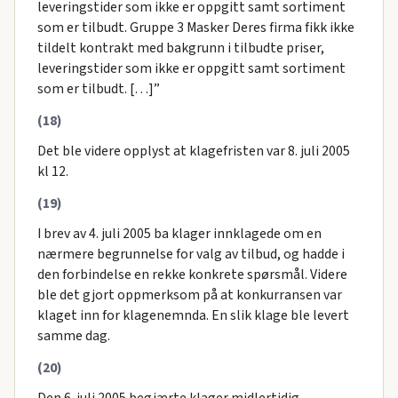
leveringstider som ikke er oppgitt samt sortiment
som er tilbudt. Gruppe 3 Masker Deres firma fikk ikke
tildelt kontrakt med bakgrunn i tilbudte priser,
leveringstider som ikke er oppgitt samt sortiment
som er tilbudt. […]”
(18)
Det ble videre opplyst at klagefristen var 8. juli 2005
kl 12.
(19)
I brev av 4. juli 2005 ba klager innklagede om en
nærmere begrunnelse for valg av tilbud, og hadde i
den forbindelse en rekke konkrete spørsmål. Videre
ble det gjort oppmerksom på at konkurransen var
klaget inn for klagenemnda. En slik klage ble levert
samme dag.
(20)
Den 6. juli 2005 begjærte klager midlertidig