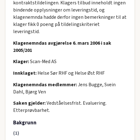
kontraktstildelingen. Klagers tilbud inneholdt ingen
bindende opplysninger om leveringstid, og
klagenemnda hadde derfor ingen bemerkninger til at
klager fikk 0 poeng på tildelingskriteriet
leveringstid.
Klagenemndas avgjørelse 6. mars 2006 i sak
2005/201
Klager:
Scan-Med AS
Innklaget:
Helse Sør RHF og Helse Øst RHF
Klagenemndas medlemmer:
Jens Bugge, Svein
Dahl, Bjørg Ven
Saken gjelder:
Vedståelsesfrist. Evaluering.
Etterprøvbarhet.
Bakgrunn
(1)