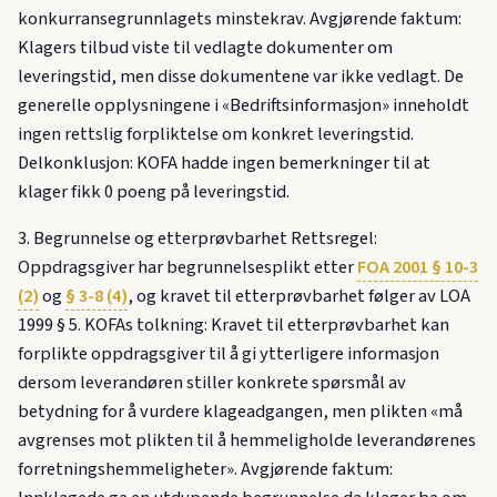
konkurransegrunnlagets minstekrav. Avgjørende faktum:
Klagers tilbud viste til vedlagte dokumenter om
leveringstid, men disse dokumentene var ikke vedlagt. De
generelle opplysningene i «Bedriftsinformasjon» inneholdt
ingen rettslig forpliktelse om konkret leveringstid.
Delkonklusjon: KOFA hadde ingen bemerkninger til at
klager fikk 0 poeng på leveringstid.
3. Begrunnelse og etterprøvbarhet Rettsregel:
Oppdragsgiver har begrunnelsesplikt etter
FOA 2001 § 10-3
(2)
og
§ 3-8 (4)
, og kravet til etterprøvbarhet følger av LOA
1999 § 5. KOFAs tolkning: Kravet til etterprøvbarhet kan
forplikte oppdragsgiver til å gi ytterligere informasjon
dersom leverandøren stiller konkrete spørsmål av
betydning for å vurdere klageadgangen, men plikten «må
avgrenses mot plikten til å hemmeligholde leverandørenes
forretningshemmeligheter». Avgjørende faktum: