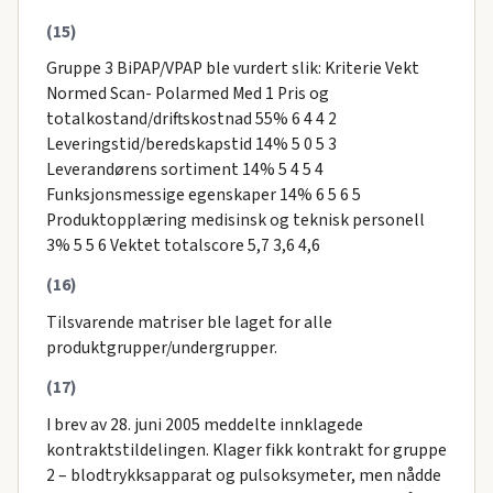
(15)
Gruppe 3 BiPAP/VPAP ble vurdert slik: Kriterie Vekt
Normed Scan- Polarmed Med 1 Pris og
totalkostand/driftskostnad 55% 6 4 4 2
Leveringstid/beredskapstid 14% 5 0 5 3
Leverandørens sortiment 14% 5 4 5 4
Funksjonsmessige egenskaper 14% 6 5 6 5
Produktopplæring medisinsk og teknisk personell
3% 5 5 6 Vektet totalscore 5,7 3,6 4,6
(16)
Tilsvarende matriser ble laget for alle
produktgrupper/undergrupper.
(17)
I brev av 28. juni 2005 meddelte innklagede
kontraktstildelingen. Klager fikk kontrakt for gruppe
2 – blodtrykksapparat og pulsoksymeter, men nådde