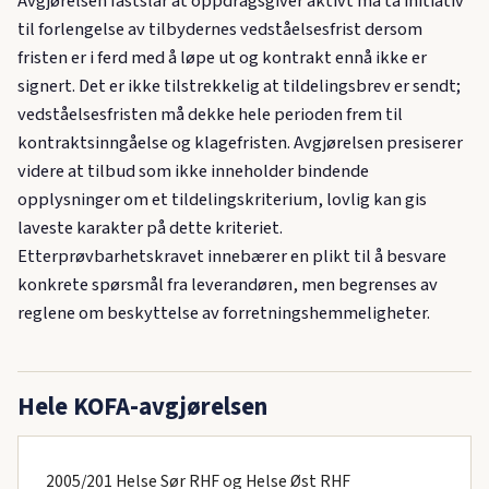
Avgjørelsen fastslår at oppdragsgiver aktivt må ta initiativ
til forlengelse av tilbydernes vedståelsesfrist dersom
fristen er i ferd med å løpe ut og kontrakt ennå ikke er
signert. Det er ikke tilstrekkelig at tildelingsbrev er sendt;
vedståelsesfristen må dekke hele perioden frem til
kontraktsinngåelse og klagefristen. Avgjørelsen presiserer
videre at tilbud som ikke inneholder bindende
opplysninger om et tildelingskriterium, lovlig kan gis
laveste karakter på dette kriteriet.
Etterprøvbarhetskravet innebærer en plikt til å besvare
konkrete spørsmål fra leverandøren, men begrenses av
reglene om beskyttelse av forretningshemmeligheter.
Hele KOFA-avgjørelsen
2005/201 Helse Sør RHF og Helse Øst RHF