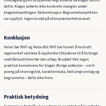
Innklagede ga en utdypende begrunnelse da klager ba om
dette. Klager anførte ikke konkrete mangler under
klagebehandlingen. Delkonklusjon: Begrunnelsesplikten
var oppfylt. Ingen brudd på etterprøvbarhetskravet.
Konklusjon
Helse Sør RHF og Helse Øst RHF ble funnet å ha brutt
regelverket ved ikke å oppfordre tilbyderne til å forlenge
vedståelsesfristen før den utløp. Bruddet fikk ingen
praktisk konsekvens for klager. Øvrige anførsler – om 0-
poeng på leveringstid, karakterskala, faktumgrunnlag og
begrunnelse – førte ikke frem.
Praktisk betydning