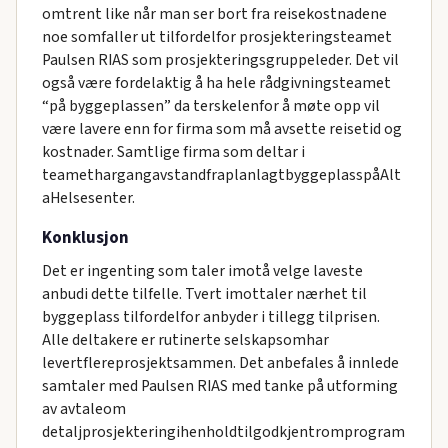
omtrent like når man ser bort fra reisekostnadene
noe somfaller ut tilfordelfor prosjekteringsteamet
Paulsen RIAS som prosjekteringsgruppeleder. Det vil
også være fordelaktig å ha hele rådgivningsteamet
“på byggeplassen” da terskelenfor å møte opp vil
være lavere enn for firma som må avsette reisetid og
kostnader. Samtlige firma som deltar i
teamethargangavstandfraplanlagtbyggeplasspåAlt
aHelsesenter.
Konklusjon
Det er ingenting som taler imotå velge laveste
anbudi dette tilfelle. Tvert imottaler nærhet til
byggeplass tilfordelfor anbyder i tillegg tilprisen.
Alle deltakere er rutinerte selskapsomhar
levertflereprosjektsammen. Det anbefales å innlede
samtaler med Paulsen RIAS med tanke på utforming
av avtaleom
detaljprosjekteringihenholdtilgodkjentromprogram