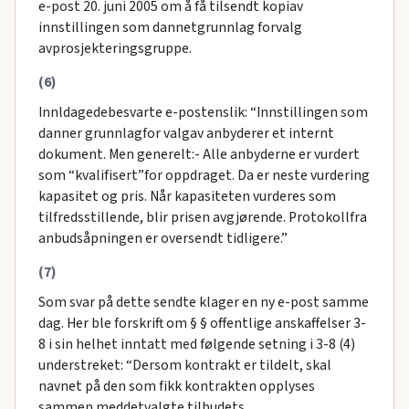
e-post 20. juni 2005 om å få tilsendt kopiav
innstillingen som dannetgrunnlag forvalg
avprosjekteringsgruppe.
(6)
Innldagedebesvarte e-postenslik: “Innstillingen som
danner grunnlagfor valgav anbyderer et internt
dokument. Men generelt:- Alle anbyderne er vurdert
som “kvalifisert”for oppdraget. Da er neste vurdering
kapasitet og pris. Når kapasiteten vurderes som
tilfredsstillende, blir prisen avgjørende. Protokollfra
anbudsåpningen er oversendt tidligere.”
(7)
Som svar på dette sendte klager en ny e-post samme
dag. Her ble forskrift om § § offentlige anskaffelser 3-
8 i sin helhet inntatt med følgende setning i 3-8 (4)
understreket: “Dersom kontrakt er tildelt, skal
navnet på den som fikk kontrakten opplyses
sammen meddetvalgte tilbudets