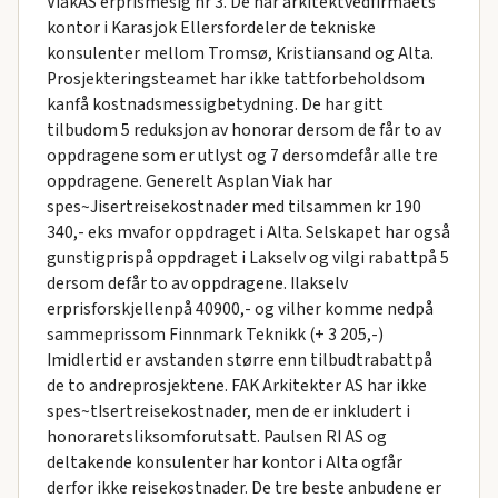
ViakAS erprismesig nr 3. De har arkitektvedfirmaets
kontor i Karasjok Ellersfordeler de tekniske
konsulenter mellom Tromsø, Kristiansand og Alta.
Prosjekteringsteamet har ikke tattforbeholdsom
kanfå kostnadsmessigbetydning. De har gitt
tilbudom 5 reduksjon av honorar dersom de får to av
oppdragene som er utlyst og 7 dersomdefår alle tre
oppdragene. Generelt Asplan Viak har
spes~Jisertreisekostnader med tilsammen kr 190
340,- eks mvafor oppdraget i Alta. Selskapet har også
gunstigprispå oppdraget i Lakselv og vilgi rabattpå 5
dersom defår to av oppdragene. Ilakselv
erprisforskjellenpå 40900,- og vilher komme nedpå
sammeprissom Finnmark Teknikk (+ 3 205,-)
Imidlertid er avstanden større enn tilbudtrabattpå
de to andreprosjektene. FAK Arkitekter AS har ikke
spes~tIsertreisekostnader, men de er inkludert i
honoraretsliksomforutsatt. Paulsen RI AS og
deltakende konsulenter har kontor i Alta ogfår
derfor ikke reisekostnader. De tre beste anbudene er