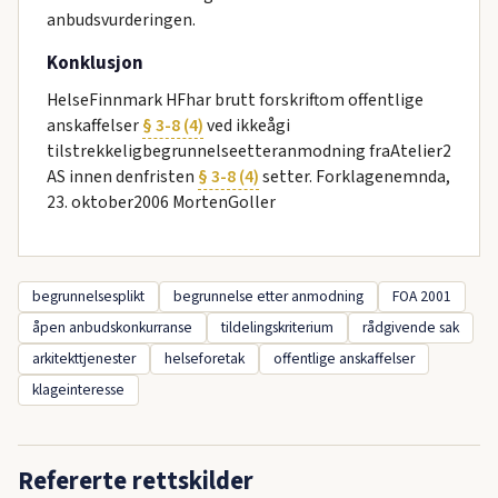
anbudsvurderingen.
Konklusjon
HelseFinnmark HFhar brutt forskriftom offentlige
anskaffelser
§ 3-8 (4)
ved ikkeågi
tilstrekkeligbegrunnelseetteranmodning fraAtelier2
AS innen denfristen
§ 3-8 (4)
setter. Forklagenemnda,
23. oktober2006 MortenGoller
begrunnelsesplikt
begrunnelse etter anmodning
FOA 2001
åpen anbudskonkurranse
tildelingskriterium
rådgivende sak
arkitekttjenester
helseforetak
offentlige anskaffelser
klageinteresse
Refererte rettskilder