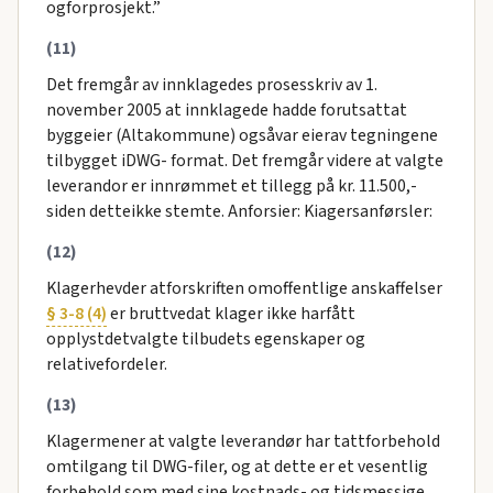
ogforprosjekt.”
(11)
Det fremgår av innklagedes prosesskriv av 1.
november 2005 at innklagede hadde forutsattat
byggeier (Altakommune) ogsåvar eierav tegningene
tilbygget iDWG- format. Det fremgår videre at valgte
leverandor er innrømmet et tillegg på kr. 11.500,-
siden detteikke stemte. Anforsier: Kiagersanførsler:
(12)
Klagerhevder atforskriften omoffentlige anskaffelser
§ 3-8 (4)
er bruttvedat klager ikke harfått
opplystdetvalgte tilbudets egenskaper og
relativefordeler.
(13)
Klagermener at valgte leverandør har tattforbehold
omtilgang til DWG-filer, og at dette er et vesentlig
forbehold som med sine kostnads- og tidsmessige