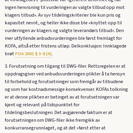
ingen henvisning til vurderingen av valgte tilbud opp mot
klagers tilbud». Av syv tildelingskriterier ble kun pris og
kapasitet nevnt, og heller ikke disse ble «knyttet opp til
vurderingen av klagers og valgte leverandørs tilbud». Den
mer utfyllende anbudsvurderingen ble først fremlagt for
KOFA, altså etter fristens utløp. Delkonklusjon: Innklagede
brøt
FOA 2001 § 3-8 (4)
.
3. Forutsetning om tilgang til DWG-filer. Rettsregelen er at
oppdragsgiver ved anbudsvurderingen plikter å ta hensyn
til forbehold og forutsetninger som fremgår av tilbudene
og som har kostnadsmessige konsekvenser. KOFAs tolkning
er at denne plikten er betinget av at forutsetningen var
kjent og relevant på tidspunktet for
tildelingsbeslutningen. Det avgjørende faktum er at
forutsetningen om DWG-filer ikke fremgikk av
konkurransegrunnlaget, og at det «først etter at