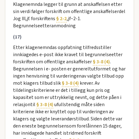
Klagenemnda legger til grunn at anskaffelsen etter
sin verdi følger forskrift om offentlige anskaffelserdel
Jog III,jf. forskriftens
§ 2-2
,jf~2-1.
Begrunnelseetteranmodning
(17)
Etter klagenemndas oppfatning tilfredsstiller
innkiagedes e-post ikke kravet til begrunnelseetter
forskriften om offentlige anskaffelser
§ 3-8 (4)
.
Begrunnelsen i e- posten er genereltutformet og har
ingen henvisning til vurderingenav valgte tilbud opp
mot kiagers tilbud slik
§ 3-8 (4)
krever. Av
tildelingskriteriene er det i tillegg kun pris og
kapasitet som er uttrykkelig nevnt, og dette påen i
relasjontil
§ 3-8 (4)
ufullstendig måte siden
kriteriene ikke er knyttet opp til vurderingen av
klagers og valgte leverandørstilbud. Siden dette var
den eneste begrunnelsensom forelåinnen 15 dager,
har innidagede handlet istridmed forskrift