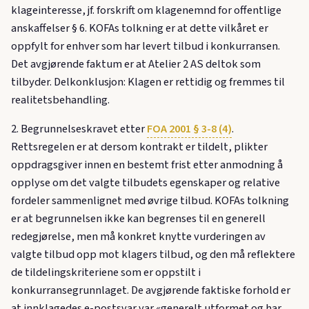
klageinteresse, jf. forskrift om klagenemnd for offentlige
anskaffelser § 6. KOFAs tolkning er at dette vilkåret er
oppfylt for enhver som har levert tilbud i konkurransen.
Det avgjørende faktum er at Atelier 2 AS deltok som
tilbyder. Delkonklusjon: Klagen er rettidig og fremmes til
realitetsbehandling.
2. Begrunnelseskravet etter
FOA 2001 § 3-8 (4)
.
Rettsregelen er at dersom kontrakt er tildelt, plikter
oppdragsgiver innen en bestemt frist etter anmodning å
opplyse om det valgte tilbudets egenskaper og relative
fordeler sammenlignet med øvrige tilbud. KOFAs tolkning
er at begrunnelsen ikke kan begrenses til en generell
redegjørelse, men må konkret knytte vurderingen av
valgte tilbud opp mot klagers tilbud, og den må reflektere
de tildelingskriteriene som er oppstilt i
konkurransegrunnlaget. De avgjørende faktiske forhold er
at innklagedes e-postsvar var «generelt utformet og har