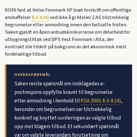
KOFA fant at Helse Finnmark HF brøt forskrift om offentlige
anskaffelser
§ 3-8 (4)
ved ikke å gi Atelier 2 AS tilstrekkelig
begrunnelse etter anmodning innen den fastsatte fristen.
Saken gjaldt en åpen anbudskonkurranse om delarbeid for
utbygningstiltak ved DPS Vest Finnmark i Alta, der
kontrakt ble tildelt på bakgrunn av det økonomisk mest
fordelaktige tilbud.
HOVEDSPØRSMÅL
Saken reiste spørsmål om innklagedes e-
postrespons oppfylte kravet til begrunnelse
etter anmodning i henhold til
FOA 2001 § 3-8 (4)
,
herunder om begrunnelsen var tilstrekkelig
konkret og knyttet vurderingen av valgte tilbud
opp mot klagers tilbud. Et sekundært spørsmål
var om valgte leverandørs forutsetning om