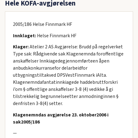
Hele KOFA-avgjørelsen
2005/186 Helse Finnmark HF
Innklaget:
Helse Finnmark HF
Klager:
Atelier 2 AS Avgjørelse: Brudd på regelverket
Type sak: Rådgivende sak Klagenemnda foroffentlige
anskaffelser Innkiagedegjennomførteen åpen
anbudskonkurransefor delarbeidfor
utbygningstiltakved DPSVestFinnmark iAlta.
Klagenemndafantatinnkiagede haddebruttforskri
i’om § offentlige anskaffelser 3-8 (4) vedikke å gi
tilstrekkelig begrunnelseetter anmodninginnen §
denfristen 3-8(4) setter.
Klagenemndas avgjørelse 23. oktober2006 i
sak2005/186
—