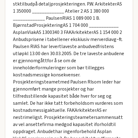
stktilbudpå detaljprosjekteringen. P.W. ArkitekterAS
1 350000 _____________ Atelier 2 AS 1 380 000
_____________ PaulsenRIAS 1 089 000 1 B.
BjørnstadProsjekteringAS 1 704 000 ____________
AsplanViakAS 1300340 3 FAKArkitekterAS 1 154 000 2
Anbudsprisene i tabellener ekskiusiv merverdiavg~ft.
Paulsen RIAS har levertlaveste anbudvedfristens
utløpkl 13.00 den 30.03.2005. De tre laveste anbudene
er gjennomgåttfor å se om de
inneholderformuleringer som bør tillegges
kostnadsmessige konsekvenser.
Prosjekteringsteametmed Paulsen RIsom leder har
gjennomført mange prosjekter og har
tilfredsstillende kapasitet både hver for seg og
samlet. De har ikke tatt forbeholdsom vurderes som
kostnadsmessigaktuelle. FAKArkitekterAS er
nestrimeligst. Prosjekteringsteametersammensatt
av vel ansettefirma medgod kapasitet iforholdtil
oppdraget. Anbudethar ingenforbehold Asplan