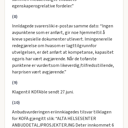
egenskaperogrelative fordeler.”
(8)
Innldagede svarersliki e-postav samme dato: “Ingen
avpunktene som er anført, gir noe hjemmeltil å
kreve spesielle dokumenter utlevert. Imingenerelle
redegjørelse om hvasom er lagttilgrunnfor
utvelgelsen, er det anført at kompetanse, kapasitet
ogpris har vært avgjørende. Når de toførste
punktene er vurdertsom likeverdig/tilfredsstillende,
harprisen vært avgjørende.”
(9)
Klagentil KOFAble sendt 27.juni.
(10)
Anbudsvurderingen eriinnkiagedes tilsvar tilklagen
for KOFA gjengitt slik: “ALTA HELSESENTER
ANBUDDETALJPROSJEKTERJNG Deter innkommet 6