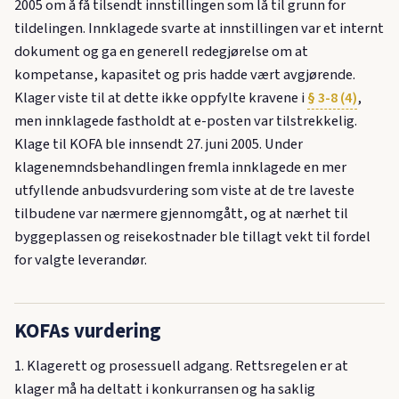
2005 om å få tilsendt innstillingen som lå til grunn for
tildelingen. Innklagede svarte at innstillingen var et internt
dokument og ga en generell redegjørelse om at
kompetanse, kapasitet og pris hadde vært avgjørende.
Klager viste til at dette ikke oppfylte kravene i
§ 3-8 (4)
,
men innklagede fastholdt at e-posten var tilstrekkelig.
Klage til KOFA ble innsendt 27. juni 2005. Under
klagenemndsbehandlingen fremla innklagede en mer
utfyllende anbudsvurdering som viste at de tre laveste
tilbudene var nærmere gjennomgått, og at nærhet til
byggeplassen og reisekostnader ble tillagt vekt til fordel
for valgte leverandør.
KOFAs vurdering
1. Klagerett og prosessuell adgang. Rettsregelen er at
klager må ha deltatt i konkurransen og ha saklig