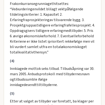
Frakonkurransegrunniagethitsettes:
“Vedvurderingenvildet blilagt vektpåfølgende
tildelingskriterier: 1. Kapasitet 2.
Erfaringfraprosjekteringav tilsvarende bygg. 3.
Prosjektgruppastidligere erfaringfrafellesprosjekt. 4.
Oppdragsgivers tidligere erfaringmedtilbyder. 5. Pris
6. øvrige økonomiskeforhold. 7. Eventuelleforbehold
Kriteriene er ikke listet iprioritert rekkefølge men vil
bli vurdert samlet utfra en totaløkonomiskoget
totalkvalitativthensyn.”
(4)
Innkiagede mottok seks tilbud. Tilbudsåpning var 30.
mars 2005. Anbudsprotokoll med tilbydernesnavn
ogtilbudssumble ifølge
innidagedesendttiltilbyderne.
(5)
Etter at valget av tilbyder var foretatt, ba klager per