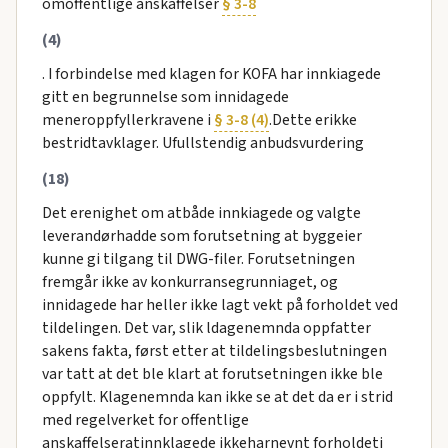
omoffentlige anskaffelser
§ 3-8
(4)
. I forbindelse med klagen for KOFA har innkiagede
gitt en begrunnelse som innidagede
meneroppfyllerkravene i
§ 3-8 (4)
.Dette erikke
bestridtavklager. Ufullstendig anbudsvurdering
(18)
Det erenighet om atbåde innkiagede og valgte
leverandørhadde som forutsetning at byggeier
kunne gi tilgang til DWG-filer. Forutsetningen
fremgår ikke av konkurransegrunniaget, og
innidagede har heller ikke lagt vekt på forholdet ved
tildelingen. Det var, slik ldagenemnda oppfatter
sakens fakta, først etter at tildelingsbeslutningen
var tatt at det ble klart at forutsetningen ikke ble
oppfylt. Klagenemnda kan ikke se at det da er i strid
med regelverket for offentlige
anskaffelseratinnklagede ikkeharnevnt forholdeti