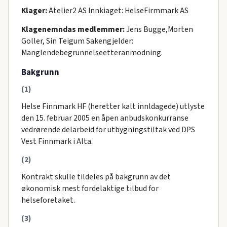
Klager:
Atelier2 AS Innkiaget: HelseFirmmark AS
Klagenemndas medlemmer:
Jens Bugge,Morten
Goller, Sin Teigum Sakengjelder:
Manglendebegrunnelseetteranmodning.
Bakgrunn
(1)
Helse Finnmark HF (heretter kalt innldagede) utlyste
den 15. februar 2005 en åpen anbudskonkurranse
vedrørende delarbeid for utbygningstiltak ved DPS
Vest Finnmark i Alta.
(2)
Kontrakt skulle tildeles på bakgrunn av det
økonomisk mest fordelaktige tilbud for
helseforetaket.
(3)