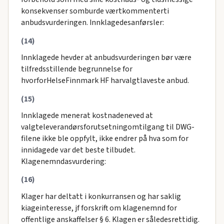
konsekvenser somburde værtkommenterti
anbudsvurderingen. Innklagedesanførsler:
(14)
Innklagede hevder at anbudsvurderingen bør være
tilfredsstillende begrunnelse for
hvorforHelseFinnmark HF harvalgtlaveste anbud.
(15)
Innklagede menerat kostnadeneved at
valgteleverandørsforutsetningomtilgang til DWG-
filene ikke ble oppfylt, ikke endrer på hva som for
innidagede var det beste tilbudet.
Klagenemndasvurdering:
(16)
Klager har deltatt i konkurransen og har saklig
kiageinteresse, jf forskrift om klagenemnd for
offentlige anskaffelser § 6. Klagen er såledesrettidig.