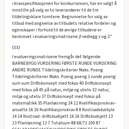
i kravspesifikasjonen for konkurransen, har en valgt å
innstille på valg av to leverandører til de tre
tildelingsklare tomtene. Begrunnelse for valg av
tilbud med angivelse av tilbudets relative fordeler og
egenskaper i forhold til de øvrige tilbudene er
beskrevet i evalueringsmatrisene jf vedlegg x og 2.”
(11)
I evalueringsmatrisene fremgår det følgende:
BARNEBYGG VURDERING FØRSTE RUNDE VURDERING
ANDRE RUNDE Tildelingskriterier Maks. Poeng
Tildelingskriterier Maks. Poeng poeng 1.runde poeng
sum sum Driftskonsept med fokus 40 Driftskonsept
med fokus på 45 på natur, miljø og uteliv 32 natur,
miljø og uteliv 37 Driftskonsept med fokus på
matematikk 35 Planløsning 24 12 Kvalifikasjonskrav-
ansatte 16 16 Kvalifikasjonskrav 8 8 Kostnadskalkyle
14 14 Kostnad- driftsbudsjett 16 16 Driftsbudsjett 13
13 Planløsning 12 7 Totalsum 88 68/71 100 87