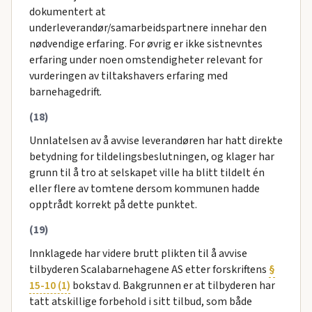
dokumentert at
underleverandør/samarbeidspartnere innehar den
nødvendige erfaring. For øvrig er ikke sistnevntes
erfaring under noen omstendigheter relevant for
vurderingen av tiltakshavers erfaring med
barnehagedrift.
(18)
Unnlatelsen av å avvise leverandøren har hatt direkte
betydning for tildelingsbeslutningen, og klager har
grunn til å tro at selskapet ville ha blitt tildelt én
eller flere av tomtene dersom kommunen hadde
opptrådt korrekt på dette punktet.
(19)
Innklagede har videre brutt plikten til å avvise
tilbyderen Scalabarnehagene AS etter forskriftens
§
15-10 (1)
bokstav d. Bakgrunnen er at tilbyderen har
tatt atskillige forbehold i sitt tilbud, som både