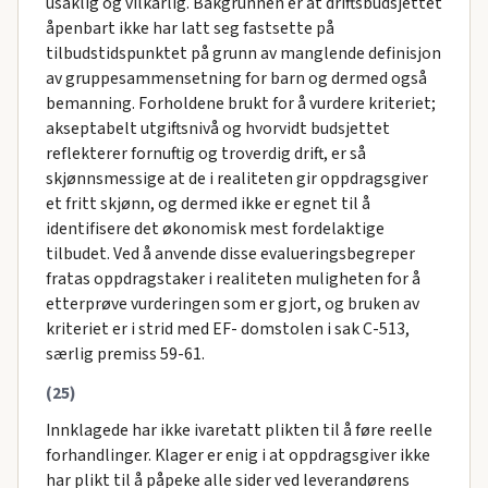
usaklig og vilkårlig. Bakgrunnen er at driftsbudsjettet
åpenbart ikke har latt seg fastsette på
tilbudstidspunktet på grunn av manglende definisjon
av gruppesammensetning for barn og dermed også
bemanning. Forholdene brukt for å vurdere kriteriet;
akseptabelt utgiftsnivå og hvorvidt budsjettet
reflekterer fornuftig og troverdig drift, er så
skjønnsmessige at de i realiteten gir oppdragsgiver
et fritt skjønn, og dermed ikke er egnet til å
identifisere det økonomisk mest fordelaktige
tilbudet. Ved å anvende disse evalueringsbegreper
fratas oppdragstaker i realiteten muligheten for å
etterprøve vurderingen som er gjort, og bruken av
kriteriet er i strid med EF- domstolen i sak C-513,
særlig premiss 59-61.
(25)
Innklagede har ikke ivaretatt plikten til å føre reelle
forhandlinger. Klager er enig i at oppdragsgiver ikke
har plikt til å påpeke alle sider ved leverandørens