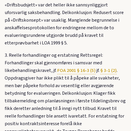
«Driftsbudsjett» var det heller ikke sannsynliggjort
uforsvarlig saksbehandling. Delkonklusjon: Redusert score
på «Driftskonsept» var usaklig. Manglende begrunnelse i
anskaffelsesprotokollen for endringene mellom de to
evalueringsrundene utgjorde brudd på kravet til
etterprøvbarhet i LOA 1999 § 5.
3. Reelle forhandlinger og erstatning Rettsregel:
Forhandlinger skal gjennomføres i samsvar med
likebehandlingskravet, jf.
FOA 2001 § 16-3 (5)
jf.
§ 3-1 (2)
.
Oppdragsgiver har ikke plikt til å påpeke alle svakheter,
men bør påpeke forhold av vesentlig eller avgjørende
betydning for evalueringen. Delkonklusjon: Klager fikk
tilbakemelding om planløsningen i første tildelingsbrev og
fikk deretter anledning til å inngi nytt tilbud. Kravet til
reelle forhandlinger ble ansett ivaretatt. For erstatning for
positiv kontraktsinteresse forelå ikke