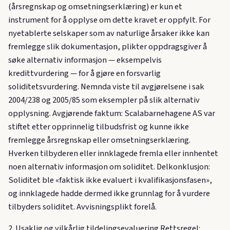
(årsregnskap og omsetningserklæring) er kun et
instrument for å opplyse om dette kravet er oppfylt. For
nyetablerte selskaper som av naturlige årsaker ikke kan
fremlegge slik dokumentasjon, plikter oppdragsgiver å
søke alternativ informasjon — eksempelvis
kredittvurdering — for å gjøre en forsvarlig
soliditetsvurdering. Nemnda viste til avgjørelsene i sak
2004/238 og 2005/85 som eksempler på slik alternativ
opplysning. Avgjørende faktum: Scalabarnehagene AS var
stiftet etter opprinnelig tilbudsfrist og kunne ikke
fremlegge årsregnskap eller omsetningserklæring.
Hverken tilbyderen eller innklagede fremla eller innhentet
noen alternativ informasjon om soliditet. Delkonklusjon:
Soliditet ble «faktisk ikke evaluert i kvalifikasjonsfasen»,
og innklagede hadde dermed ikke grunnlag for å vurdere
tilbyders soliditet. Avvisningsplikt forelå.
2. Usaklig og vilkårlig tildelingsevaluering Rettsregel: