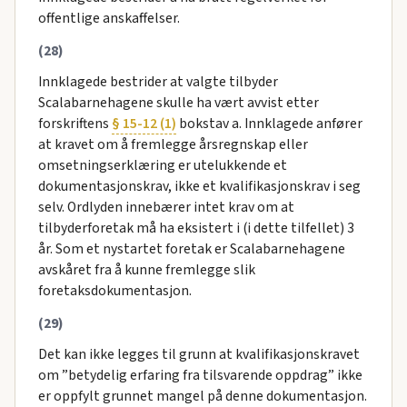
offentlige anskaffelser.
(28)
Innklagede bestrider at valgte tilbyder
Scalabarnehagene skulle ha vært avvist etter
forskriftens
§ 15-12 (1)
bokstav a. Innklagede anfører
at kravet om å fremlegge årsregnskap eller
omsetningserklæring er utelukkende et
dokumentasjonskrav, ikke et kvalifikasjonskrav i seg
selv. Ordlyden innebærer intet krav om at
tilbyderforetak må ha eksistert i (i dette tilfellet) 3
år. Som et nystartet foretak er Scalabarnehagene
avskåret fra å kunne fremlegge slik
foretaksdokumentasjon.
(29)
Det kan ikke legges til grunn at kvalifikasjonskravet
om ”betydelig erfaring fra tilsvarende oppdrag” ikke
er oppfylt grunnet mangel på denne dokumentasjon.