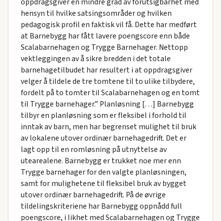
oppdragsgiver en mindre grad av forutsigbarhet med
hensyn til hvilke satsingsområder og hvilken
pedagogisk profil en faktisk vil få. Dette har medført
at Barnebygg har fått lavere poengscore enn både
Scalabarnehagen og Trygge Barnehager. Nettopp
vektleggingen av å sikre bredden i det totale
barnehagetilbudet har resultert i at oppdragsgiver
velger å tildele de tre tomtene til to ulike tilbydere,
fordelt på to tomter til Scalabarnehagen og en tomt
til Trygge barnehager.” Planløsning […] Barnebygg
tilbyr en planløsning som er fleksibel i forhold til
inntak av barn, men har begrenset mulighet til bruk
av lokalene utover ordinær barnehagedrift. Det er
lagt opp til en romløsning på utnyttelse av
utearealene. Barnebygg er trukket noe mer enn
Trygge barnehager for den valgte planløsningen,
samt for mulighetene til fleksibel bruk av bygget
utover ordinær barnehagedrift. På de øvrige
tildelingskriteriene har Barnebygg oppnådd full
poengscore, i likhet med Scalabarnehagen og Trygge