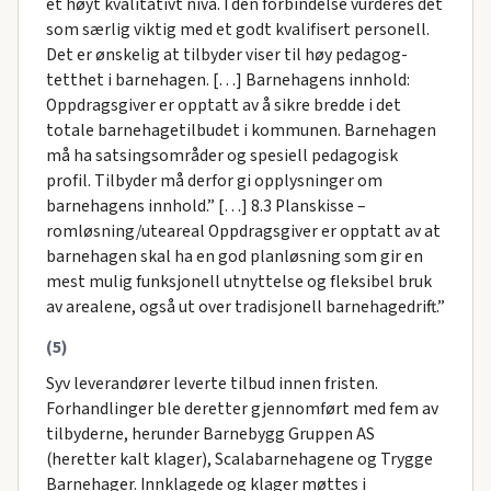
et høyt kvalitativt nivå. I den forbindelse vurderes det
som særlig viktig med et godt kvalifisert personell.
Det er ønskelig at tilbyder viser til høy pedagog-
tetthet i barnehagen. […] Barnehagens innhold:
Oppdragsgiver er opptatt av å sikre bredde i det
totale barnehagetilbudet i kommunen. Barnehagen
må ha satsingsområder og spesiell pedagogisk
profil. Tilbyder må derfor gi opplysninger om
barnehagens innhold.” […] 8.3 Planskisse –
romløsning/uteareal Oppdragsgiver er opptatt av at
barnehagen skal ha en god planløsning som gir en
mest mulig funksjonell utnyttelse og fleksibel bruk
av arealene, også ut over tradisjonell barnehagedrift.”
(5)
Syv leverandører leverte tilbud innen fristen.
Forhandlinger ble deretter gjennomført med fem av
tilbyderne, herunder Barnebygg Gruppen AS
(heretter kalt klager), Scalabarnehagene og Trygge
Barnehager. Innklagede og klager møttes i