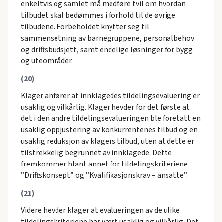
enkeltvis og samlet må medføre tvil om hvordan
tilbudet skal bedømmes i forhold til de øvrige
tilbudene. Forbeholdet knytter seg til
sammensetning av barnegruppene, personalbehov
og driftsbudsjett, samt endelige løsninger for bygg
og uteområder.
(20)
Klager anfører at innklagedes tildelingsevaluering er
usaklig og vilkårlig. Klager hevder for det første at
det i den andre tildelingsevalueringen ble foretatt en
usaklig oppjustering av konkurrentenes tilbud og en
usaklig reduksjon av klagers tilbud, uten at dette er
tilstrekkelig begrunnet av innklagede. Dette
fremkommer blant annet for tildelingskriteriene
”Driftskonsept” og ”Kvalifikasjonskrav – ansatte”.
(21)
Videre hevder klager at evalueringen av de ulike
tildelingskriteriene har vært usaklig og vilkårlig. Det