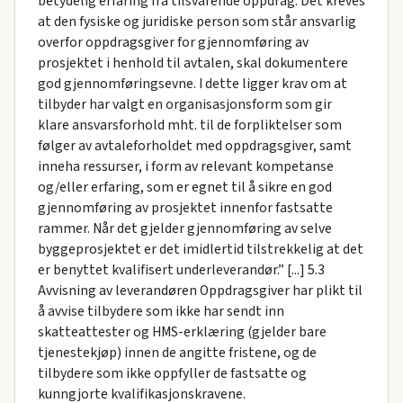
betydelig erfaring fra tilsvarende oppdrag. Det kreves
at den fysiske og juridiske person som står ansvarlig
overfor oppdragsgiver for gjennomføring av
prosjektet i henhold til avtalen, skal dokumentere
god gjennomføringsevne. I dette ligger krav om at
tilbyder har valgt en organisasjonsform som gir
klare ansvarsforhold mht. til de forpliktelser som
følger av avtaleforholdet med oppdragsgiver, samt
inneha ressurser, i form av relevant kompetanse
og/eller erfaring, som er egnet til å sikre en god
gjennomføring av prosjektet innenfor fastsatte
rammer. Når det gjelder gjennomføring av selve
byggeprosjektet er det imidlertid tilstrekkelig at det
er benyttet kvalifisert underleverandør.” [...] 5.3
Avvisning av leverandøren Oppdragsgiver har plikt til
å avvise tilbydere som ikke har sendt inn
skatteattester og HMS-erklæring (gjelder bare
tjenestekjøp) innen de angitte fristene, og de
tilbydere som ikke oppfyller de fastsatte og
kunngjorte kvalifikasjonskravene.