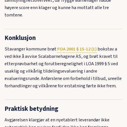
sannsynlighetsovervekt, da Trygge Barnehager hadde
høyere score enn klager og kunne ha mottatt alle tre
tomtene.
Konklusjon
Stavanger kommune brøt
FOA 2001 § 15-12 (1)
bokstav a
ved ikke å avvise Scalabarnehagene AS, og brøt kravet til
etterprøvbarhet og forutberegnelighet i LOA 1999 § 5 ved
usaklig og vilkårlig tildelingsevaluering i andre
evalueringsrunde. Anførslene om forbehold i tilbud, ureelle
forhandlinger og vilkårene for erstatning førte ikke frem.
Praktisk betydning
Avgjørelsen klargjør at en nyetablert leverandør ikke