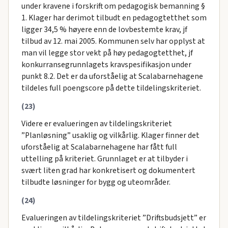
under kravene i forskrift om pedagogisk bemanning §
1. Klager har derimot tilbudt en pedagogtetthet som
ligger 34,5 % høyere enn de lovbestemte krav, jf
tilbud av 12. mai 2005. Kommunen selv har opplyst at
man vil legge stor vekt på høy pedagogtetthet, jf
konkurransegrunnlagets kravspesifikasjon under
punkt 8.2. Det er da uforståelig at Scalabarnehagene
tildeles full poengscore på dette tildelingskriteriet.
(23)
Videre er evalueringen av tildelingskriteriet
”Planløsning” usaklig og vilkårlig. Klager finner det
uforståelig at Scalabarnehagene har fått full
uttelling på kriteriet. Grunnlaget er at tilbyder i
svært liten grad har konkretisert og dokumentert
tilbudte løsninger for bygg og uteområder.
(24)
Evalueringen av tildelingskriteriet ”Driftsbudsjett” er