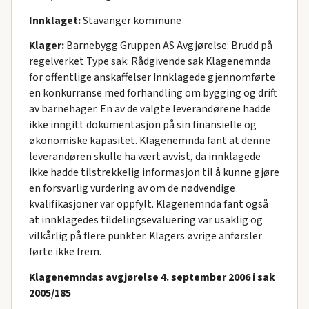
Innklaget:
Stavanger kommune
Klager:
Barnebygg Gruppen AS Avgjørelse: Brudd på
regelverket Type sak: Rådgivende sak Klagenemnda
for offentlige anskaffelser Innklagede gjennomførte
en konkurranse med forhandling om bygging og drift
av barnehager. En av de valgte leverandørene hadde
ikke inngitt dokumentasjon på sin finansielle og
økonomiske kapasitet. Klagenemnda fant at denne
leverandøren skulle ha vært avvist, da innklagede
ikke hadde tilstrekkelig informasjon til å kunne gjøre
en forsvarlig vurdering av om de nødvendige
kvalifikasjoner var oppfylt. Klagenemnda fant også
at innklagedes tildelingsevaluering var usaklig og
vilkårlig på flere punkter. Klagers øvrige anførsler
førte ikke frem.
Klagenemndas avgjørelse 4. september 2006 i sak
2005/185