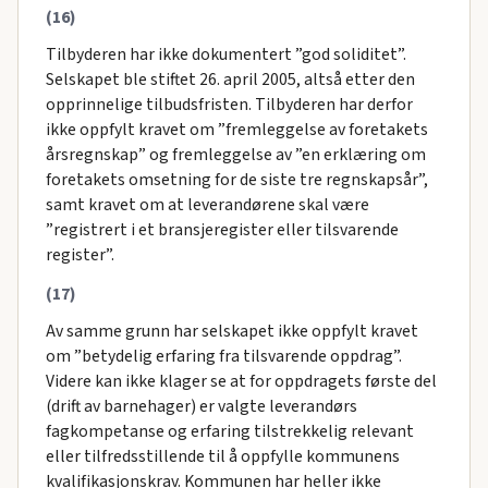
(16)
Tilbyderen har ikke dokumentert ”god soliditet”.
Selskapet ble stiftet 26. april 2005, altså etter den
opprinnelige tilbudsfristen. Tilbyderen har derfor
ikke oppfylt kravet om ”fremleggelse av foretakets
årsregnskap” og fremleggelse av ”en erklæring om
foretakets omsetning for de siste tre regnskapsår”,
samt kravet om at leverandørene skal være
”registrert i et bransjeregister eller tilsvarende
register”.
(17)
Av samme grunn har selskapet ikke oppfylt kravet
om ”betydelig erfaring fra tilsvarende oppdrag”.
Videre kan ikke klager se at for oppdragets første del
(drift av barnehager) er valgte leverandørs
fagkompetanse og erfaring tilstrekkelig relevant
eller tilfredsstillende til å oppfylle kommunens
kvalifikasjonskrav. Kommunen har heller ikke