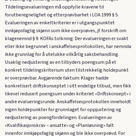
Tildelingsevalueringen må oppfylle kravene til
forutberegnelighet og etterprøvbarhet i LOA 1999 § 5.
Evalueringen av enkeltkriterier er i utgangspunktet
innkjøpsfaglig skjønn som ikke overprøves, jf. forskrift om
klagenemnd § 9. KOFAs tolkning: Der evalueringen er svakt
eller ikke begrunnet i anskaffelsesprotokollen, har nemnda
ikke grunnlag for å utelukke vilkårlig saksbehandling.
Usaklig nedjustering av en tilbyders poengsum på et
konkret tildelingskriterium uten tilstrekkelig holdepunkt
er overprøvbar. Avgjørende faktum: Klager hadde
konkretisert driftskonseptet i sitt endelige tilbud, men fikk
likevel redusert poengsum under kriteriet «Driftskonsept» i
andre evalueringsrunde. Anskaffelsesprotokollen inneholdt
ingen holdepunkter for grunnlaget for oppjustering og
nedjustering av poengfordelingen. Evalueringen av
«Kvalifikasjonskrav – ansatte» og «Planløsning» falt
innenfor innkjøpsfaglig skjønn og ble ikke overprøvd. For