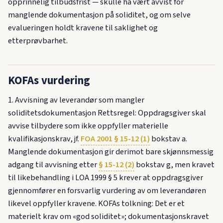
opprinnelig tilbudsfrist — skulle ha vært avvist for
manglende dokumentasjon på soliditet, og om selve
evalueringen holdt kravene til saklighet og
etterprøvbarhet.
KOFAs vurdering
1. Avvisning av leverandør som mangler
soliditetsdokumentasjon Rettsregel: Oppdragsgiver skal
avvise tilbydere som ikke oppfyller materielle
kvalifikasjonskrav, jf.
FOA 2001 § 15-12 (1)
bokstav a.
Manglende dokumentasjon gir derimot bare skjønnsmessig
adgang til avvisning etter
§ 15-12 (2)
bokstav g, men kravet
til likebehandling i LOA 1999 § 5 krever at oppdragsgiver
gjennomfører en forsvarlig vurdering av om leverandøren
likevel oppfyller kravene. KOFAs tolkning: Det er et
materielt krav om «god soliditet»; dokumentasjonskravet