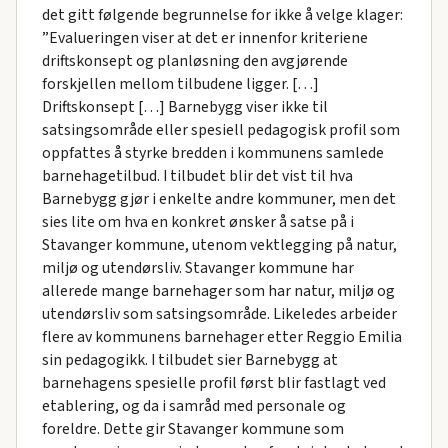
det gitt følgende begrunnelse for ikke å velge klager:
”Evalueringen viser at det er innenfor kriteriene
driftskonsept og planløsning den avgjørende
forskjellen mellom tilbudene ligger. […]
Driftskonsept […] Barnebygg viser ikke til
satsingsområde eller spesiell pedagogisk profil som
oppfattes å styrke bredden i kommunens samlede
barnehagetilbud. I tilbudet blir det vist til hva
Barnebygg gjør i enkelte andre kommuner, men det
sies lite om hva en konkret ønsker å satse på i
Stavanger kommune, utenom vektlegging på natur,
miljø og utendørsliv. Stavanger kommune har
allerede mange barnehager som har natur, miljø og
utendørsliv som satsingsområde. Likeledes arbeider
flere av kommunens barnehager etter Reggio Emilia
sin pedagogikk. I tilbudet sier Barnebygg at
barnehagens spesielle profil først blir fastlagt ved
etablering, og da i samråd med personale og
foreldre. Dette gir Stavanger kommune som