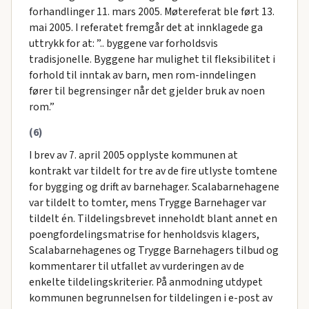
forhandlinger 11. mars 2005. Møtereferat ble ført 13.
mai 2005. I referatet fremgår det at innklagede ga
uttrykk for at: ”.. byggene var forholdsvis
tradisjonelle. Byggene har mulighet til fleksibilitet i
forhold til inntak av barn, men rom-inndelingen
fører til begrensinger når det gjelder bruk av noen
rom.”
(6)
I brev av 7. april 2005 opplyste kommunen at
kontrakt var tildelt for tre av de fire utlyste tomtene
for bygging og drift av barnehager. Scalabarnehagene
var tildelt to tomter, mens Trygge Barnehager var
tildelt én. Tildelingsbrevet inneholdt blant annet en
poengfordelingsmatrise for henholdsvis klagers,
Scalabarnehagenes og Trygge Barnehagers tilbud og
kommentarer til utfallet av vurderingen av de
enkelte tildelingskriterier. På anmodning utdypet
kommunen begrunnelsen for tildelingen i e-post av