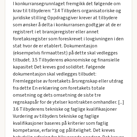
I konkurransegrunnlaget fremgikk det følgende om
krav til tilbyderen: ”3.4 Tilbyders organisatoriske og
juridiske stilling Oppdragsgiver krever at tilbydere
som ønsker å delta i konkurransen godtgjør at de er
registrert i et bransjeregister eller annet
foretaksregister som foreskrevet i lovgivningen i den
stat hvor de er etablert. Dokumentasjon
(eksempelvis firmaattest) på dette skal vedlegges
tilbudet. 3.5 Tilbyderens økonomiske og finansielle
kapasitet Det kreves god soliditet. Følgende
dokumentasjon skal vedlegges tilbudet:
Fremleggelse av foretakets årsregnskap eller utdrag
fra dette En erklæring om foretakets totale
omsetning og dets omsetning de siste tre
regnskapsår for de ytelser kontrakten omhandler. [...]
3.6 Tilbyderens tekniske og faglige kvalifikasjoner
Vurdering av tilbyders tekniske og faglige
kvalifikasjoner baseres på kriterier som faglig
kompetanse, erfaring og pålitelighet. Det kreves