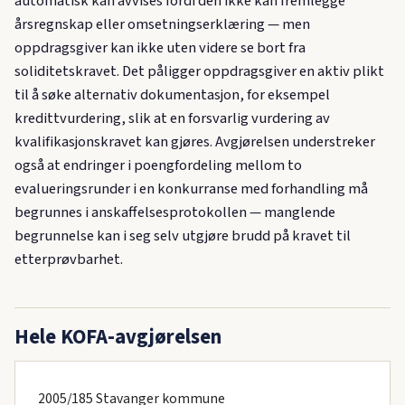
automatisk kan avvises fordi den ikke kan fremlegge
årsregnskap eller omsetningserklæring — men
oppdragsgiver kan ikke uten videre se bort fra
soliditetskravet. Det påligger oppdragsgiver en aktiv plikt
til å søke alternativ dokumentasjon, for eksempel
kredittvurdering, slik at en forsvarlig vurdering av
kvalifikasjonskravet kan gjøres. Avgjørelsen understreker
også at endringer i poengfordeling mellom to
evalueringsrunder i en konkurranse med forhandling må
begrunnes i anskaffelsesprotokollen — manglende
begrunnelse kan i seg selv utgjøre brudd på kravet til
etterprøvbarhet.
Hele KOFA-avgjørelsen
2005/185 Stavanger kommune