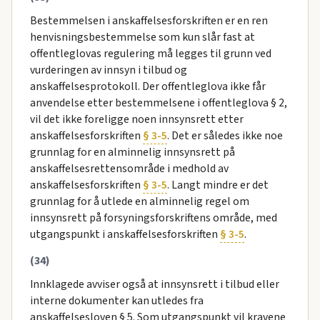
Bestemmelsen i anskaffelsesforskriften er en ren
henvisningsbestemmelse som kun slår fast at
offentleglovas regulering må legges til grunn ved
vurderingen av innsyn i tilbud og
anskaffelsesprotokoll. Der offentleglova ikke får
anvendelse etter bestemmelsene i offentleglova § 2,
vil det ikke foreligge noen innsynsrett etter
anskaffelsesforskriften
§ 3-5
. Det er således ikke noe
grunnlag for en alminnelig innsynsrett på
anskaffelsesrettensområde i medhold av
anskaffelsesforskriften
§ 3-5
. Langt mindre er det
grunnlag for å utlede en alminnelig regel om
innsynsrett på forsyningsforskriftens område, med
utgangspunkt i anskaffelsesforskriften
§ 3-5
.
(34)
Innklagede avviser også at innsynsrett i tilbud eller
interne dokumenter kan utledes fra
anskaffelsesloven § 5. Som utgangspunkt vil kravene