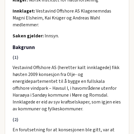
Klager:
Norsk institutt for naturforskning
Innklaget:
Vestavind Offshore AS Klagenemndas
Magni Elsheim, Kai Krüger og Andreas Wahl
medlemmer:
Saken gjelder:
Innsyn.
Bakgrunn
(1)
Vestavind Offshore AS (heretter kalt innklagede) fikk
høsten 2009 konsesjon fra Olje- og
energidepartementet til å bygge en fullskala
offshore vindpark – Havsul I, i havområdene utenfor
Haraøya i Sandøy kommune i Møre og Romsdal.
Innklagede er eid av syv kraftselskaper, som igjen eies
av kommuner og fylkeskommuner.
(2)
En forutsetning for at konsesjonen ble gitt, var at