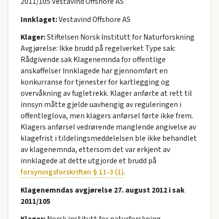
2011/105 Vestavind Offshore AS
Innklaget:
Vestavind Offshore AS
Klager:
Stiftelsen Norsk Institutt for Naturforskning
Avgjørelse: Ikke brudd på regelverket Type sak:
Rådgivende sak Klagenemnda for offentlige
anskaffelser Innklagede har gjennomført en
konkurranse for tjenester for kartlegging og
overvåkning av fugletrekk. Klager anførte at rett til
innsyn måtte gjelde uavhengig av reguleringen i
offentleglova, men klagers anførsel førte ikke frem.
Klagers anførsel vedrørende manglende angivelse av
klagefrist i tildelingsmeddelelsen ble ikke behandlet
av klagenemnda, ettersom det var erkjent av
innklagede at dette utgjorde et brudd på
forsyningsforskriften § 11-3 (1)
.
Klagenemndas avgjørelse 27. august 2012 i sak
2011/105