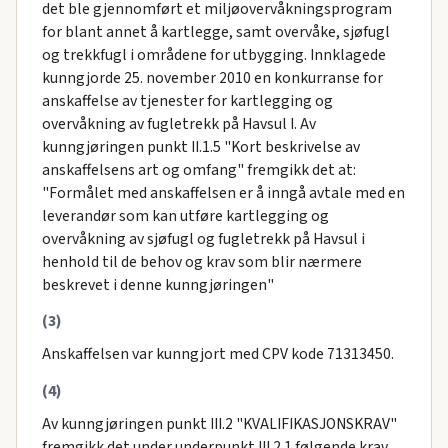
det ble gjennomført et miljøovervåkningsprogram
for blant annet å kartlegge, samt overvåke, sjøfugl
og trekkfugl i områdene for utbygging. Innklagede
kunngjorde 25. november 2010 en konkurranse for
anskaffelse av tjenester for kartlegging og
overvåkning av fugletrekk på Havsul I. Av
kunngjøringen punkt II.1.5 "Kort beskrivelse av
anskaffelsens art og omfang" fremgikk det at:
"Formålet med anskaffelsen er å inngå avtale med en
leverandør som kan utføre kartlegging og
overvåkning av sjøfugl og fugletrekk på Havsul i
henhold til de behov og krav som blir nærmere
beskrevet i denne kunngjøringen"
(3)
Anskaffelsen var kunngjort med CPV kode 71313450.
(4)
Av kunngjøringen punkt III.2 "KVALIFIKASJONSKRAV"
fremgikk det under underpunkt III.2.1 følgende krav