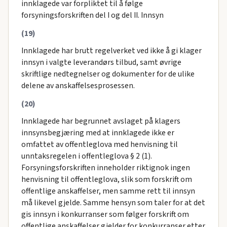
innklagede var forpliktet til å følge
forsyningsforskriften del I og del II. Innsyn
(19)
Innklagede har brutt regelverket ved ikke å gi klager
innsyn i valgte leverandørs tilbud, samt øvrige
skriftlige nedtegnelser og dokumenter for de ulike
delene av anskaffelsesprosessen.
(20)
Innklagede har begrunnet avslaget på klagers
innsynsbegjæring med at innklagede ikke er
omfattet av offentleglova med henvisning til
unntaksregelen i offentleglova § 2 (1).
Forsyningsforskriften inneholder riktignok ingen
henvisning til offentleglova, slik som forskrift om
offentlige anskaffelser, men samme rett til innsyn
må likevel gjelde. Samme hensyn som taler for at det
gis innsyn i konkurranser som følger forskrift om
offentlige anskaffelser gjelder for konkurranser etter