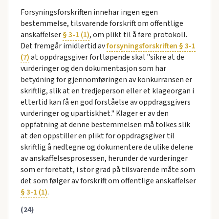
Forsyningsforskriften innehar ingen egen
bestemmelse, tilsvarende forskrift om offentlige
anskaffelser
§ 3-1 (1)
, om plikt til å føre protokoll.
Det fremgår imidlertid av
forsyningsforskriften § 3-1
(7)
at oppdragsgiver fortløpende skal "sikre at de
vurderinger og den dokumentasjon som har
betydning for gjennomføringen av konkurransen er
skriftlig, slik at en tredjeperson eller et klageorgan i
ettertid kan få en god forståelse av oppdragsgivers
vurderinger og upartiskhet." Klager er av den
oppfatning at denne bestemmelsen må tolkes slik
at den oppstiller en plikt for oppdragsgiver til
skriftlig å nedtegne og dokumentere de ulike delene
av anskaffelsesprosessen, herunder de vurderinger
som er foretatt, i stor grad på tilsvarende måte som
det som følger av forskrift om offentlige anskaffelser
§ 3-1 (1)
.
(24)