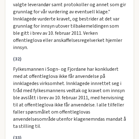
valgte leverandør samt protokoller og annet som gir
grunnlag for vår vurdering av eventuell klage."
Innklagede vurderte kravet, og bestrider at det var
grunnlag for innsyn utover tilbakemeldingen som
ble gitt i brev av 10. februar 2011. Verken
offentleglova eller anskaffelsesregelverket hjemler
innsyn.
(32)
Fylkesmannen i Sogn- og Fjordane har konkludert
med at offentleglova ikke får anvendelse på
innklagedes virksomhet. Innklagede innrettet seg i
tråd med fylkesmannens vedtak og kravet om innsyn
ble avslått i brev av 10. februar 2011, med henvisning
til at offentleglova ikke får anvendelse. I alle tilfeller
faller spørsmålet om offentleglovas
anvendelsesområde utenfor klagenemndas mandat å
ta stilling til.
(33)