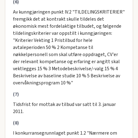
(6)
Av kunngjøringen punkt IV.2 "TILDELINGSKRITERIER"
fremgikk det at kontrakt skulle tildeles det
økonomisk mest fordelaktige tilbudet, og følgende
tildelingskriterier var oppstilt i kunngjøringen:
"Kriterier Vekting 1 Pristilbud for hele
avtaleperioden 50 % 2 Kompetanse til
nøkkelpersonell som skal utføre oppdraget, CV'er
der relevant kompetanse og erfaring er angitt skal
vektlegges 15 % 3 Metodebeskrivelse/-valg 15 % 4
Beskrivelse av baseline studie 10 % 5 Beskrivelse av
overvåkningsprogram 10 %"
(7)
Tidsfrist for mottak av tilbud var satt til 3. januar
2011.
(8)
I konkurransegrunnlaget punkt 1.2 "Nærmere om