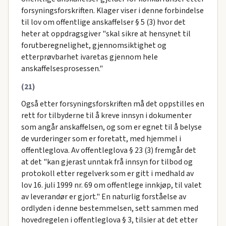
forsyningsforskriften. Klager viser i denne forbindelse
til lov om offentlige anskaffelser § 5 (3) hvor det
heter at oppdragsgiver "skal sikre at hensynet til
forutberegnelighet, gjennomsiktighet og
etterprøvbarhet ivaretas gjennom hele
anskaffelsesprosessen."
(21)
Også etter forsyningsforskriften må det oppstilles en
rett for tilbyderne til å kreve innsyn i dokumenter
som angår anskaffelsen, og som er egnet til å belyse
de vurderinger som er foretatt, med hjemmel i
offentleglova. Av offentleglova § 23 (3) fremgår det
at det "kan gjerast unntak frå innsyn for tilbod og
protokoll etter regelverk som er gitt i medhald av
lov 16. juli 1999 nr. 69 om offentlege innkjøp, til valet
av leverandør er gjort." En naturlig forståelse av
ordlyden i denne bestemmelsen, sett sammen med
hovedregelen i offentleglova § 3, tilsier at det etter