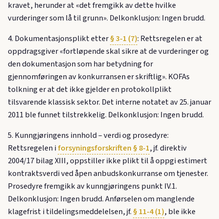
kravet, herunder at «det fremgikk av dette hvilke
vurderinger som lå til grunn». Delkonklusjon: Ingen brudd.
4. Dokumentasjonsplikt etter
§ 3-1 (7)
: Rettsregelen er at
oppdragsgiver «fortløpende skal sikre at de vurderinger og
den dokumentasjon som har betydning for
gjennomføringen av konkurransen er skriftlig». KOFAs
tolkning er at det ikke gjelder en protokollplikt
tilsvarende klassisk sektor. Det interne notatet av 25. januar
2011 ble funnet tilstrekkelig. Delkonklusjon: Ingen brudd.
5. Kunngjøringens innhold – verdi og prosedyre:
Rettsregelen i
forsyningsforskriften § 8-1
, jf. direktiv
2004/17 bilag XIII, oppstiller ikke plikt til å oppgi estimert
kontraktsverdi ved åpen anbudskonkurranse om tjenester.
Prosedyre fremgikk av kunngjøringens punkt IV.1.
Delkonklusjon: Ingen brudd. Anførselen om manglende
klagefrist i tildelingsmeddelelsen, jf.
§ 11-4 (1)
, ble ikke