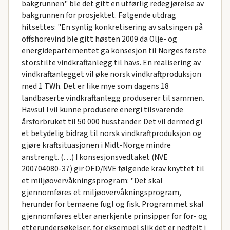
bakgrunnen" ble det gitt en utførlig redegjørelse av
bakgrunnen for prosjektet. Følgende utdrag
hitsettes: "En synlig konkretisering av satsingen på
offshorevind ble gitt høsten 2009 da Olje- og
energidepartementet ga konsesjon til Norges første
storstilte vindkraftanlegg til havs. En realisering av
vindkraftanlegget vil øke norsk vindkraftproduksjon
med 1 TWh. Det er like mye som dagens 18
landbaserte vindkraftanlegg produserer til sammen.
Havsul I vil kunne produsere energi tilsvarende
årsforbruket til 50 000 husstander. Det vil dermed gi
et betydelig bidrag til norsk vindkraftproduksjon og
gjøre kraftsituasjonen i Midt-Norge mindre
anstrengt. (…) I konsesjonsvedtaket (NVE
200704080-37) gir OED/NVE følgende krav knyttet til
et miljøovervåkningsprogram: "Det skal
gjennomføres et miljøovervåkningsprogram,
herunder for temaene fugl og fisk. Programmet skal
gjennomføres etter anerkjente prinsipper for for- og
etterundersøkelser, for eksempel slik det er nedfelt i