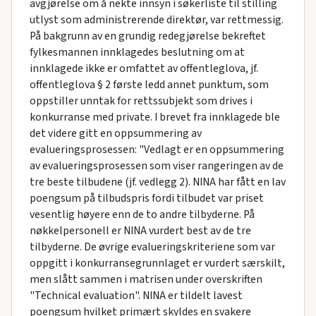
avgjørelse om å nekte innsyn i søkerliste til stilling
utlyst som administrerende direktør, var rettmessig.
På bakgrunn av en grundig redegjørelse bekreftet
fylkesmannen innklagedes beslutning om at
innklagede ikke er omfattet av offentleglova, jf.
offentleglova § 2 første ledd annet punktum, som
oppstiller unntak for rettssubjekt som drives i
konkurranse med private. I brevet fra innklagede ble
det videre gitt en oppsummering av
evalueringsprosessen: "Vedlagt er en oppsummering
av evalueringsprosessen som viser rangeringen av de
tre beste tilbudene (jf. vedlegg 2). NINA har fått en lav
poengsum på tilbudspris fordi tilbudet var priset
vesentlig høyere enn de to andre tilbyderne. På
nøkkelpersonell er NINA vurdert best av de tre
tilbyderne. De øvrige evalueringskriteriene som var
oppgitt i konkurransegrunnlaget er vurdert særskilt,
men slått sammen i matrisen under overskriften
"Technical evaluation". NINA er tildelt lavest
poengsum hvilket primært skyldes en svakere