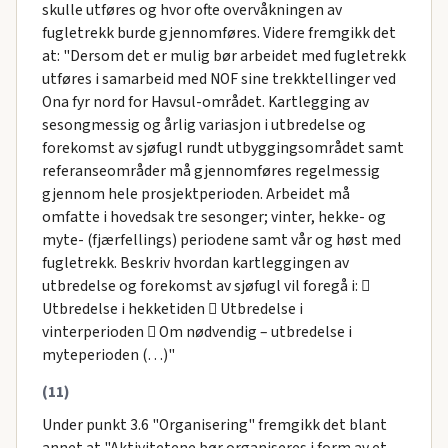
skulle utføres og hvor ofte overvåkningen av
fugletrekk burde gjennomføres. Videre fremgikk det
at: "Dersom det er mulig bør arbeidet med fugletrekk
utføres i samarbeid med NOF sine trekktellinger ved
Ona fyr nord for Havsul-området. Kartlegging av
sesongmessig og årlig variasjon i utbredelse og
forekomst av sjøfugl rundt utbyggingsområdet samt
referanseområder må gjennomføres regelmessig
gjennom hele prosjektperioden. Arbeidet må
omfatte i hovedsak tre sesonger; vinter, hekke- og
myte- (fjærfellings) periodene samt vår og høst med
fugletrekk. Beskriv hvordan kartleggingen av
utbredelse og forekomst av sjøfugl vil foregå i: 
Utbredelse i hekketiden  Utbredelse i
vinterperioden  Om nødvendig – utbredelse i
myteperioden (…)"
(11)
Under punkt 3.6 "Organisering" fremgikk det blant