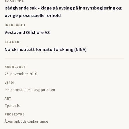
SAKSTYPE
Rådgivende sak – klage på avslag på innsynsbegjæring og
øvrige prosessuelle forhold
INNKLAGET
Vestavind Offshore AS
KLAGER
Norsk institutt for naturforskning (NINA)
KUNNGJORT
25. november 2010
VERDI
ikke spesifisert i avgjørelsen
ART
Tjeneste
PROSEDYRE
Åpen anbudskonkurranse