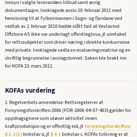
innsyn i valgte leverandørs tilbud samt øvrig
dokumentasjon. Innklagede avslo 10. februar 2011 med
henvisning til at Fylkesmannen i Sogn- og Fjordane ved
vedtak av 2. februar 2010 hadde slått fast at Vestavind
Offshore AS ikke var underlagt offentleglova, jf. unntaket
for rettssubjekter som driver næring i direkte konkurranse
med private. Innklagede vedla en evalueringsmatrise og en
skriftlig begrunnelse i avslagsbrevet. Saken ble brakt inn
for KOFA 23. mars 2011.
KOFAs vurdering
1. Regelverkets anvendelse: Rettsregelen er at
Forsyningsforskriften 2006 (FOR-2006-04-07-403) gjelder for
oppdragsgivere som utøver aktivitet innen
kraftproduksjon og er offentlig eid, jf.
forsyningsforskriften
§ 1-2 (1)
bokstav a, jf.
§ 4-1
bokstav c. KOFAs tolkning er at