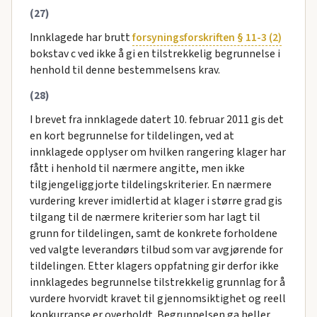
(27)
Innklagede har brutt
forsyningsforskriften § 11-3 (2)
bokstav c ved ikke å gi en tilstrekkelig begrunnelse i
henhold til denne bestemmelsens krav.
(28)
I brevet fra innklagede datert 10. februar 2011 gis det
en kort begrunnelse for tildelingen, ved at
innklagede opplyser om hvilken rangering klager har
fått i henhold til nærmere angitte, men ikke
tilgjengeliggjorte tildelingskriterier. En nærmere
vurdering krever imidlertid at klager i større grad gis
tilgang til de nærmere kriterier som har lagt til
grunn for tildelingen, samt de konkrete forholdene
ved valgte leverandørs tilbud som var avgjørende for
tildelingen. Etter klagers oppfatning gir derfor ikke
innklagedes begrunnelse tilstrekkelig grunnlag for å
vurdere hvorvidt kravet til gjennomsiktighet og reell
konkurranse er overholdt. Begrunnelsen ga heller