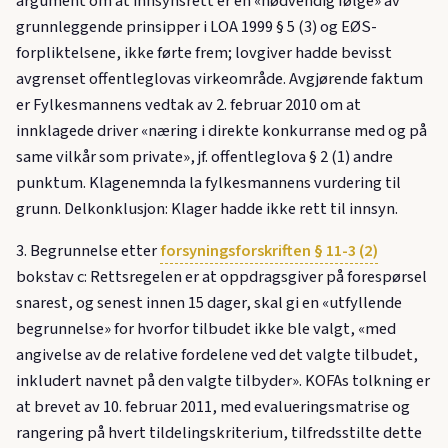
argument om at innsynsrett er en «nødvendig følge» av
grunnleggende prinsipper i LOA 1999 § 5 (3) og EØS-
forpliktelsene, ikke førte frem; lovgiver hadde bevisst
avgrenset offentleglovas virkeområde. Avgjørende faktum
er Fylkesmannens vedtak av 2. februar 2010 om at
innklagede driver «næring i direkte konkurranse med og på
same vilkår som private», jf. offentleglova § 2 (1) andre
punktum. Klagenemnda la fylkesmannens vurdering til
grunn. Delkonklusjon: Klager hadde ikke rett til innsyn.
3. Begrunnelse etter
forsyningsforskriften § 11-3 (2)
bokstav c: Rettsregelen er at oppdragsgiver på forespørsel
snarest, og senest innen 15 dager, skal gi en «utfyllende
begrunnelse» for hvorfor tilbudet ikke ble valgt, «med
angivelse av de relative fordelene ved det valgte tilbudet,
inkludert navnet på den valgte tilbyder». KOFAs tolkning er
at brevet av 10. februar 2011, med evalueringsmatrise og
rangering på hvert tildelingskriterium, tilfredsstilte dette