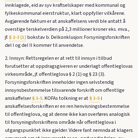
innklagede, eid av syv kraftselskaper med kommunal og
fylkeskommunal eierstruktur, klart oppfyller vilkårene.
Avgjørende faktum er at anskaffelsens verdi ble antatt å
overstige terskelverdien på 2,3 millioner kroner eks. mva.,
jf.
§ 2-3 (1)
bokstav b. Delkonklusjon: Forsyningsforskriften
del I og del II kommer til anvendelse.
2. Innsyn: Rettsregelen er at rett til innsyn i tilbud
forutsetter at oppdragsgiveren er underlagt offentleglovas
virkeområde, jf. offentleglova § 2 (1) og § 23 (3).
Forsyningsforskriften inneholder ingen selvstendig
innsynsbestemmelse tilsvarende forskrift om offentlige
anskaffelser
§ 3-5
. KOFAs tolkning er at
§ 3-5
i
anskaffelsesforskriften er en ren henvisningsbestemmelse
til offentleglova, og at denne ikke kan overføres analogisk
til forsyningsforskriftens område når offentleglova i
utgangspunktet ikke gjelder. Videre fant nemnda at klagers