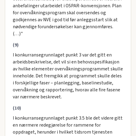
anbefalinger utarbeidet i OSPAR-konvensjonen. Plan
for overvåkningsprogram skal oversendes og
godkjennes av NVE i god tid før anleggsstart slik at
nødvendige forundersøkelser kan gjennomføres.
(…)"
(9)
I konkurransegrunnlaget punkt 3 var det gitt en
arbeidsbeskrivelse, det vil si en behovsspesifikasjon
av hvilke elementer overvåkningsprogrammet skulle
inneholde. Det fremgikk at programmet skulle deles
i forskjellige faser – planlegging, baselinestudie,
overvåkning og rapportering, hvorav alle fire fasene
var nærmere beskrevet.
(10)
I konkurransegrunnlaget punkt 3.5 ble det videre gitt
en nærmere redegjørelse for rammene for
oppdraget, herunder i hvilket tidsrom tjenesten