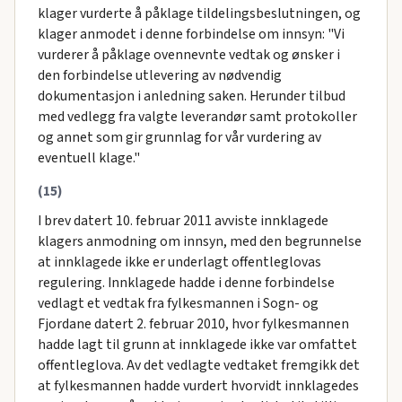
klager vurderte å påklage tildelingsbeslutningen, og
klager anmodet i denne forbindelse om innsyn: "Vi
vurderer å påklage ovennevnte vedtak og ønsker i
den forbindelse utlevering av nødvendig
dokumentasjon i anledning saken. Herunder tilbud
med vedlegg fra valgte leverandør samt protokoller
og annet som gir grunnlag for vår vurdering av
eventuell klage."
(15)
I brev datert 10. februar 2011 avviste innklagede
klagers anmodning om innsyn, med den begrunnelse
at innklagede ikke er underlagt offentleglovas
regulering. Innklagede hadde i denne forbindelse
vedlagt et vedtak fra fylkesmannen i Sogn- og
Fjordane datert 2. februar 2010, hvor fylkesmannen
hadde lagt til grunn at innklagede ikke var omfattet
offentleglova. Av det vedlagte vedtaket fremgikk det
at fylkesmannen hadde vurdert hvorvidt innklagedes