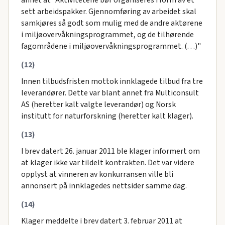
annet at "Aktivitetene bør organiseres i form av et
sett arbeidspakker. Gjennomføring av arbeidet skal
samkjøres så godt som mulig med de andre aktørene
i miljøovervåkningsprogrammet, og de tilhørende
fagområdene i miljøovervåkningsprogrammet. (…)"
(12)
Innen tilbudsfristen mottok innklagede tilbud fra tre
leverandører. Dette var blant annet fra Multiconsult
AS (heretter kalt valgte leverandør) og Norsk
institutt for naturforskning (heretter kalt klager).
(13)
I brev datert 26. januar 2011 ble klager informert om
at klager ikke var tildelt kontrakten. Det var videre
opplyst at vinneren av konkurransen ville bli
annonsert på innklagedes nettsider samme dag.
(14)
Klager meddelte i brev datert 3. februar 2011 at