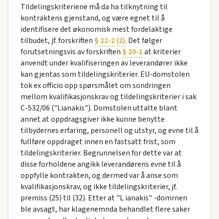
Tildelingskriteriene må da ha tilknytning til
kontraktens gjenstand, og være egnet til å
identifisere det økonomisk mest fordelaktige
tilbudet, jf. forskriften
§ 22-2 (2)
. Det følger
forutsetningsvis av forskriften
§ 20-1
at kriterier
anvendt under kvalifiseringen av leverandører ikke
kan gjentas som tildelingskriterier. EU-domstolen
tok ex officio opp spørsmålet om sondringen
mellom kvalifikasjonskrav og tildelingskriterier i sak
C-532/06 ("Lianakis"). Domstolen uttalte blant
annet at oppdragsgiver ikke kunne benytte
tilbydernes erfaring, personell og utstyr, og evne til å
fullføre oppdraget innen en fastsatt frist, som
tildelingskriterier. Begrunnelsen for dette var at
disse forholdene angikk leverandørens evne til å
oppfylle kontrakten, og dermed var å anse som
kvalifikasjonskrav, og ikke tildelingskriterier, jf.
premiss (25) til (32). Etter at "L ianakis" -domrnen
ble avsagt, har klagenemnda behandlet flere saker