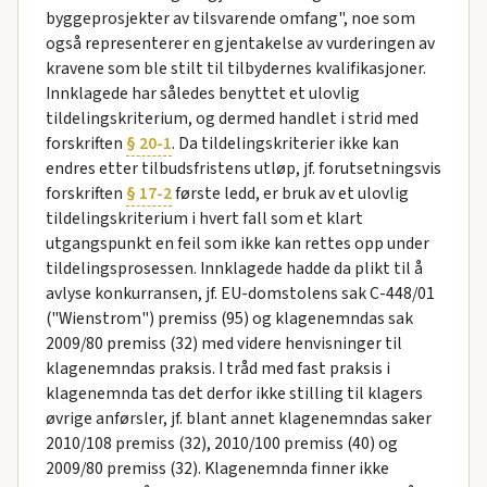
byggeprosjekter av tilsvarende omfang", noe som
også representerer en gjentakelse av vurderingen av
kravene som ble stilt til tilbydernes kvalifikasjoner.
Innklagede har således benyttet et ulovlig
tildelingskriterium, og dermed handlet i strid med
forskriften
§ 20-1
. Da tildelingskriterier ikke kan
endres etter tilbudsfristens utløp, jf. forutsetningsvis
forskriften
§ 17-2
første ledd, er bruk av et ulovlig
tildelingskriterium i hvert fall som et klart
utgangspunkt en feil som ikke kan rettes opp under
tildelingsprosessen. Innklagede hadde da plikt til å
avlyse konkurransen, jf. EU-domstolens sak C-448/01
("Wienstrom") premiss (95) og klagenemndas sak
2009/80 premiss (32) med videre henvisninger til
klagenemndas praksis. I tråd med fast praksis i
klagenemnda tas det derfor ikke stilling til klagers
øvrige anførsler, jf. blant annet klagenemndas saker
2010/108 premiss (32), 2010/100 premiss (40) og
2009/80 premiss (32). Klagenemnda finner ikke