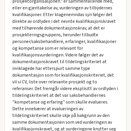
prosjektorganisasjonen." er sammenfallende med,
eller en gjentakelse av, vurderingen av tilbydernes
kvalifikasjoner. Etter klagenemndas syn følger det
direkte av ordlyden i det nevnte kvalifikasjonskravet
med tilhørende dokumentasjonskrav, at det er
prosjekteringsgruppens, herunder tilbudte
personer/saksbehandlere, erfaringer, kvalifikasjoner
og kompetanse som er relevant for
kvalifikasjonsvurderingen. Videre følger det av
dokumentasjonskravet til tildelingskriteriet at
innklagede har etterspurt samme type
dokumentasjon som for kvalifikasjonskriteriet, det
vil si CV, liste over relevante prosjekt og to
referanser. Det fremgår videre eksplisitt av ordlyden i
tildelingskriteriet at det var saksbehandlernes
"kompetanse og erfaring" som skulle evalueres.
Dette innebærer at evalueringen av
tildelingskriteriet skulle skje på bakgrunn av den
samme dokumentasjonen som ved vurderingen av
kvalifikasjonskravet, og at vurderingene knytter seg