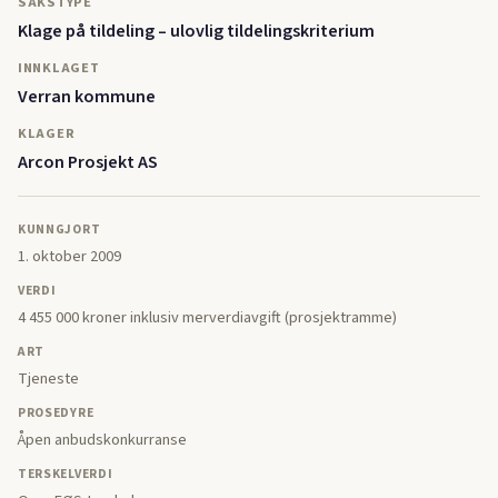
SAKSTYPE
Klage på tildeling – ulovlig tildelingskriterium
INNKLAGET
Verran kommune
KLAGER
Arcon Prosjekt AS
KUNNGJORT
1. oktober 2009
VERDI
4 455 000 kroner inklusiv merverdiavgift (prosjektramme)
ART
Tjeneste
PROSEDYRE
Åpen anbudskonkurranse
TERSKELVERDI