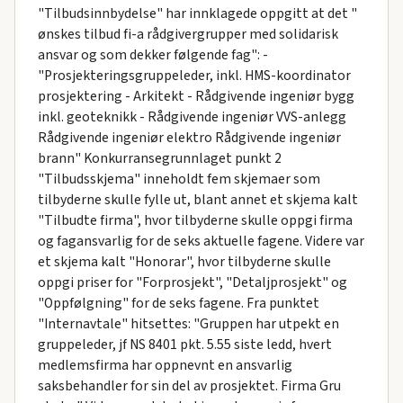
"Tilbudsinnbydelse" har innklagede oppgitt at det "
ønskes tilbud fi-a rådgivergrupper med solidarisk
ansvar og som dekker følgende fag": -
"Prosjekteringsgruppeleder, inkl. HMS-koordinator
prosjektering - Arkitekt - Rådgivende ingeniør bygg
inkl. geoteknikk - Rådgivende ingeniør VVS-anlegg
Rådgivende ingeniør elektro Rådgivende ingeniør
brann" Konkurransegrunnlaget punkt 2
"Tilbudsskjema" inneholdt fem skjemaer som
tilbyderne skulle fylle ut, blant annet et skjema kalt
"Tilbudte firma", hvor tilbyderne skulle oppgi firma
og fagansvarlig for de seks aktuelle fagene. Videre var
et skjema kalt "Honorar", hvor tilbyderne skulle
oppgi priser for "Forprosjekt", "Detaljprosjekt" og
"Oppfølgning" for de seks fagene. Fra punktet
"Internavtale" hitsettes: "Gruppen har utpekt en
gruppeleder, jf NS 8401 pkt. 5.55 siste ledd, hvert
medlemsfirma har oppnevnt en ansvarlig
saksbehandler for sin del av prosjektet. Firma Gru