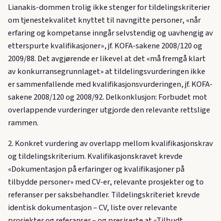
Lianakis-dommen trolig ikke stenger for tildelingskriterier
om tjenestekvalitet knyttet til navngitte personer, «når
erfaring og kompetanse inngår selvstendig og uavhengig av
etterspurte kvalifikasjoner», jf. KOFA-sakene 2008/120 og
2009/88. Det avgjørende er likevel at det «må fremgå klart
av konkurransegrunnlaget» at tildelingsvurderingen ikke
er sammenfallende med kvalifikasjonsvurderingen, jf. KOFA-
sakene 2008/120 og 2008/92. Delkonklusjon: Forbudet mot
overlappende vurderinger utgjorde den relevante rettslige
rammen.
2. Konkret vurdering av overlapp mellom kvalifikasjonskrav
og tildelingskriterium. Kvalifikasjonskravet krevde
«Dokumentasjon på erfaringer og kvalifikasjoner på
tilbydde personer» med CV-er, relevante prosjekter og to
referanser per saksbehandler. Tildelingskriteriet krevde
identisk dokumentasjon – CV, liste over relevante
prosjekter og referanser – og presiserte at «Tilbudt