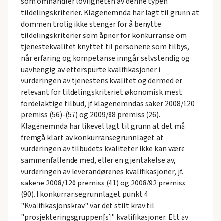
som omhandler lovligheten av denne typen
tildelingskriterier. Klagenemnda har lagt til grunn at
dommen trolig ikke stenger for å benytte
tildelingskriterier som åpner for konkurranse om
tjenestekvalitet knyttet til personene som tilbys,
når erfaring og kompetanse inngår selvstendig og
uavhengig av etterspurte kvalifikasjoner i
vurderingen av tjenestens kvalitet og dermed er
relevant for tildelingskriteriet økonomisk mest
fordelaktige tilbud, jf klagenemndas saker 2008/120
premiss (56)-(57) og 2009/88 premiss (26).
Klagenemnda har likevel lagt til grunn at det må
fremgå klart av konkurransegrunnlaget at
vurderingen av tilbudets kvaliteter ikke kan være
sammenfallende med, eller en gjentakelse av,
vurderingen av leverandørenes kvalifikasjoner, jf.
sakene 2008/120 premiss (41) og 2008/92 premiss
(90). I konkurransegrunnlaget punkt 4
"Kvalifikasjonskrav" var det stilt krav til
"prosjekteringsgruppen[s]" kvalifikasjoner. Ett av