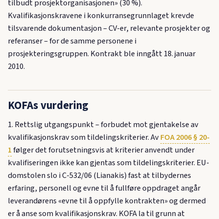
tilbudt prosjektorganisasjonen» (30 %).
Kvalifikasjonskravene i konkurransegrunnlaget krevde
tilsvarende dokumentasjon – CV-er, relevante prosjekter og
referanser – for de samme personene i
prosjekteringsgruppen. Kontrakt ble inngått 18. januar
2010.
KOFAs vurdering
1. Rettslig utgangspunkt – forbudet mot gjentakelse av
kvalifikasjonskrav som tildelingskriterier. Av
FOA 2006 § 20-
1
følger det forutsetningsvis at kriterier anvendt under
kvalifiseringen ikke kan gjentas som tildelingskriterier. EU-
domstolen slo i C-532/06 (Lianakis) fast at tilbydernes
erfaring, personell og evne til å fullføre oppdraget angår
leverandørens «evne til å oppfylle kontrakten» og dermed
er å anse som kvalifikasjonskrav. KOFA la til grunn at