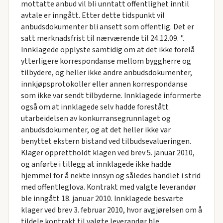
mottatte anbud vil bli unntatt offentlighet inntil
avtale er inngått. Etter dette tidspunkt vil
anbudsdokumenter bli ansett som offentlig. Det er
satt merknadsfrist til nærværende til 24.12.09. ".
Innklagede opplyste samtidig om at det ikke forelå
ytterligere korrespondanse mellom byggherre og
tilbydere, og heller ikke andre anbudsdokumenter,
innkjøpsprotokoller eller annen korrespondanse
som ikke var sendt tilbyderne. Innklagede informerte
også om at innklagede selv hadde forestått
utarbeidelsen av konkurransegrunnlaget og
anbudsdokumenter, og at det heller ikke var
benyttet ekstern bistand ved tilbudsevalueringen.
Klager opprettholdt klagen ved brev 5. januar 2010,
og anførte i tillegg at innklagede ikke hadde
hjemmel for å nekte innsyn og således handlet i strid
med offentleglova. Kontrakt med valgte leverandør
ble inngått 18. januar 2010. Innklagede besvarte
klager ved brev 3. februar 2010, hvor avgjørelsen om å
tildele kontrakt til valgte leverandør ble