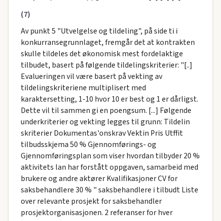
(7)
Av punkt 5 "Utvelgelse og tildeling", på side ti i
konkurransegrunnlaget, fremgår det at kontrakten
skulle tildeles det økonomisk mest fordelaktige
tilbudet, basert på følgende tildelingskriterier: "[..]
Evalueringen vil være basert på vekting av
tildelingskriteriene multiplisert med
karaktersetting, 1-10 hvor 10 er best og 1 er dårligst.
Dette vil til sammen gi en poengsum. [...] Følgende
underkriterier og vekting legges til grunn: Tildelin
skriterier Dokumentas'onskrav Vektin Pris Utffit
tilbudsskjema 50 % Gjennomførings- og
Gjennomføringsplan som viser hvordan tilbyder 20 %
aktivitets lan har forstått oppgaven, samarbeid med
brukere og andre aktører Kvalifikasjoner CV for
saksbehandlere 30 % " saksbehandlere i tilbudt Liste
over relevante prosjekt for saksbehandler
prosjektorganisasjonen. 2 referanser for hver