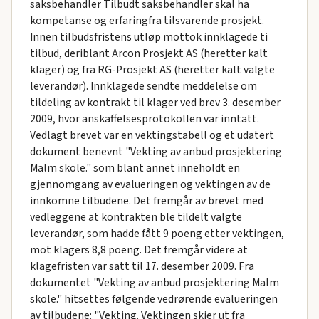
saksbehandler Tilbudt saksbehandler skal ha
kompetanse og erfaringfra tilsvarende prosjekt.
Innen tilbudsfristens utløp mottok innklagede ti
tilbud, deriblant Arcon Prosjekt AS (heretter kalt
klager) og fra RG-Prosjekt AS (heretter kalt valgte
leverandør). Innklagede sendte meddelelse om
tildeling av kontrakt til klager ved brev 3. desember
2009, hvor anskaffelsesprotokollen var inntatt.
Vedlagt brevet var en vektingstabell og et udatert
dokument benevnt "Vekting av anbud prosjektering
Malm skole." som blant annet inneholdt en
gjennomgang av evalueringen og vektingen av de
innkomne tilbudene. Det fremgår av brevet med
vedleggene at kontrakten ble tildelt valgte
leverandør, som hadde fått 9 poeng etter vektingen,
mot klagers 8,8 poeng. Det fremgår videre at
klagefristen var satt til 17. desember 2009. Fra
dokumentet "Vekting av anbud prosjektering Malm
skole." hitsettes følgende vedrørende evalueringen
av tilbudene: "Vekting. Vektingen skjer ut fra