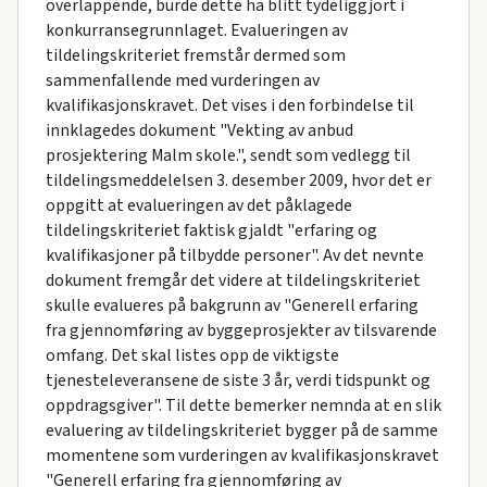
overlappende, burde dette ha blitt tydeliggjort i
konkurransegrunnlaget. Evalueringen av
tildelingskriteriet fremstår dermed som
sammenfallende med vurderingen av
kvalifikasjonskravet. Det vises i den forbindelse til
innklagedes dokument "Vekting av anbud
prosjektering Malm skole.", sendt som vedlegg til
tildelingsmeddelelsen 3. desember 2009, hvor det er
oppgitt at evalueringen av det påklagede
tildelingskriteriet faktisk gjaldt "erfaring og
kvalifikasjoner på tilbydde personer". Av det nevnte
dokument fremgår det videre at tildelingskriteriet
skulle evalueres på bakgrunn av "Generell erfaring
fra gjennomføring av byggeprosjekter av tilsvarende
omfang. Det skal listes opp de viktigste
tjenesteleveransene de siste 3 år, verdi tidspunkt og
oppdragsgiver". Til dette bemerker nemnda at en slik
evaluering av tildelingskriteriet bygger på de samme
momentene som vurderingen av kvalifikasjonskravet
"Generell erfaring fra gjennomføring av