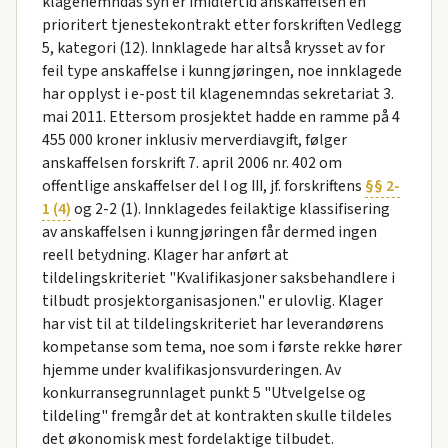
klagenemndas syn er imidlertid anskaffelsen en
prioritert tjenestekontrakt etter forskriften Vedlegg
5, kategori (12). Innklagede har altså krysset av for
feil type anskaffelse i kunngjøringen, noe innklagede
har opplyst i e-post til klagenemndas sekretariat 3.
mai 2011. Ettersom prosjektet hadde en ramme på 4
455 000 kroner inklusiv merverdiavgift, følger
anskaffelsen forskrift 7. april 2006 nr. 402 om
offentlige anskaffelser del I og III, jf. forskriftens
§§ 2-
1 (4)
og 2-2 (1). Innklagedes feilaktige klassifisering
av anskaffelsen i kunngjøringen får dermed ingen
reell betydning. Klager har anført at
tildelingskriteriet "Kvalifikasjoner saksbehandlere i
tilbudt prosjektorganisasjonen." er ulovlig. Klager
har vist til at tildelingskriteriet har leverandørens
kompetanse som tema, noe som i første rekke hører
hjemme under kvalifikasjonsvurderingen. Av
konkurransegrunnlaget punkt 5 "Utvelgelse og
tildeling" fremgår det at kontrakten skulle tildeles
det økonomisk mest fordelaktige tilbudet.