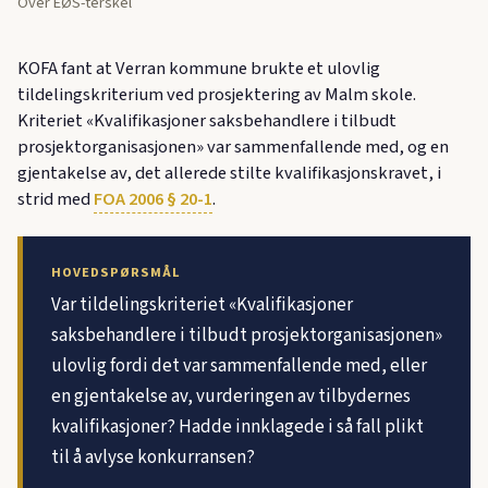
Over EØS-terskel
KOFA fant at Verran kommune brukte et ulovlig
tildelingskriterium ved prosjektering av Malm skole.
Kriteriet «Kvalifikasjoner saksbehandlere i tilbudt
prosjektorganisasjonen» var sammenfallende med, og en
gjentakelse av, det allerede stilte kvalifikasjonskravet, i
strid med
FOA 2006 § 20-1
.
HOVEDSPØRSMÅL
Var tildelingskriteriet «Kvalifikasjoner
saksbehandlere i tilbudt prosjektorganisasjonen»
ulovlig fordi det var sammenfallende med, eller
en gjentakelse av, vurderingen av tilbydernes
kvalifikasjoner? Hadde innklagede i så fall plikt
til å avlyse konkurransen?