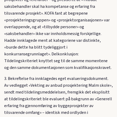
saksbehandler skal ha kompetanse og erfaring fra
tilsvarende prosjekt». KOFA fant at begrepene
«prosjekteringsgruppen» og «prosjektorganisasjonen» var
overlappende, og at «tilbydde personer» og
«saksbehandler» ikke var innholdsmessig forskjellige.
Hadde innklagede ment at kategoriene var distinkte,
«burde dette ha blitt tydeliggjort i
konkurransegrunnlaget». Delkonklusjon:
Tildelingskriteriet knyttet seg til de samme momentene
og den samme dokumentasjonen som kvalifikasjonskravet.
3. Bekreftelse fra innklagedes eget evalueringsdokument.
Av vedlegget «Vekting av anbud prosjektering Malm skole»,
sendt med tildelingsmeddelelsen, fremgikk det eksplisitt
at tildelingskriteriet ble evaluert på bakgrunn av «Generell
erfaring fra gjennomføring av byggeprosjekter av
tilsvarende omfang» – identisk med ordlyden i