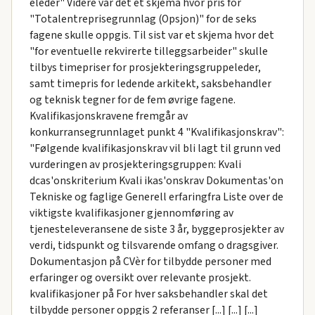
eleder" Videre var det et skjema hvor pris for
"Totalentreprisegrunnlag (Opsjon)" for de seks
fagene skulle oppgis. Til sist var et skjema hvor det
"for eventuelle rekvirerte tilleggsarbeider" skulle
tilbys timepriser for prosjekteringsgruppeleder,
samt timepris for ledende arkitekt, saksbehandler
og teknisk tegner for de fem øvrige fagene.
Kvalifikasjonskravene fremgår av
konkurransegrunnlaget punkt 4 "Kvalifikasjonskrav":
"Følgende kvalifikasjonskrav vil bli lagt til grunn ved
vurderingen av prosjekteringsgruppen: Kvali
dcas'onskriterium Kvali ikas'onskrav Dokumentas'on
Tekniske og faglige Generell erfaringfra Liste over de
viktigste kvalifikasjoner gjennomføring av
tjenesteleveransene de siste 3 år, byggeprosjekter av
verdi, tidspunkt og tilsvarende omfang o dragsgiver.
Dokumentasjon på CVèr for tilbydde personer med
erfaringer og oversikt over relevante prosjekt.
kvalifikasjoner på For hver saksbehandler skal det
tilbydde personer oppgis 2 referanser [...] [...] [...]