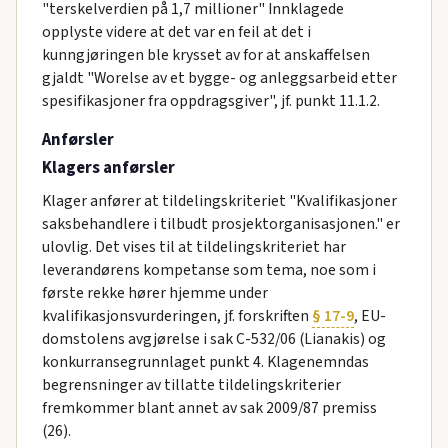
"terskelverdien på 1,7 millioner" Innklagede
opplyste videre at det var en feil at det i
kunngjøringen ble krysset av for at anskaffelsen
gjaldt "Worelse av et bygge- og anleggsarbeid etter
spesifikasjoner fra oppdragsgiver", jf. punkt 11.1.2.
Anførsler
Klagers anførsler
Klager anfører at tildelingskriteriet "Kvalifikasjoner
saksbehandlere i tilbudt prosjektorganisasjonen." er
ulovlig. Det vises til at tildelingskriteriet har
leverandørens kompetanse som tema, noe som i
første rekke hører hjemme under
kvalifikasjonsvurderingen, jf. forskriften
§ 17-9
, EU-
domstolens avgjørelse i sak C-532/06 (Lianakis) og
konkurransegrunnlaget punkt 4. Klagenemndas
begrensninger av tillatte tildelingskriterier
fremkommer blant annet av sak 2009/87 premiss
(26).