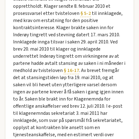
opprettholdt. Klager sendte 8. februar 2010 et
prosessvarsel etter tvisteloven
§ 5-2
til innklagede,
med krav om erstatning for den positive
kontraktsinteresse. Klager brakte saken inn for
Inderøy tingrett ved stevning datert 17. mars 2010.
Innklagede innga tilsvar i saken 29. april 2010. Ved
brev 20. mai 2010 til klager og innklagede
underrettet Inderøy tingrett om virkningene av at
partene hadde avtalt stansing av saken i ni måneder i
medhold av tvisteloven
§ 16-17
. Av brevet fremgår
det at stansingstiden løp fra 19. mai 2010, og at
saken vil bli hevet uten ytterligere varsel dersom
ingen av partene krever å få saken i gang igjen innen
to år. Saken ble brakt inn for Klagenemnda for
offentlige anskaffelser ved brev 12. juli 2010. I e-post
til klagenemndas sekretariat 3. mai 2011 har
innklagede, som svar på spørsmål frå sekretariatet,
opplyst at kontrakten ble ansett som en
tjenesteanskaffelse, med en estimert verdi over