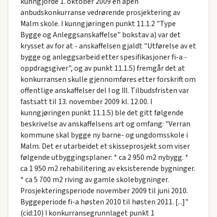
kunngjorde 1. oktober 2009 en åpen
anbudskonkurranse vedrørende prosjektering av
Malm skole. I kunngjøringen punkt 11.1.2 "Type
Bygge og Anleggsanskaffelse" bokstav a) var det
krysset av for at - anskaffelsen gjaldt "Utførelse av et
bygge og anleggsarbeid etter spesifikasjoner fi-a -
oppdragsgiver", og av punkt 11.1.5) fremgår det at
konkurransen skulle gjennomføres etter forskrift om
offentlige anskaffelser del I og III. Tilbudsfristen var
fastsatt til 13. november 2009 kl. 12.00. I
kunngjøringen punkt 11.1.5) ble det gitt følgende
beskrivelse av anskaffelsens art og omfang: "Verran
kommune skal bygge ny barne- og ungdomsskole i
Malm. Det er utarbeidet et skisseprosjekt som viser
følgende utbyggingsplaner: * ca 2 950 m2 nybygg. *
ca 1 950 m2 rehabilitering av eksisterende bygninger.
* ca 5 700 m2 riving av gamle skolebygninger.
Prosjekteringsperiode november 2009 til juni 2010.
Byggeperiode fi-a høsten 2010 til høsten 2011. [...]"
(cid:10) I konkurransegrunnlaget punkt 1