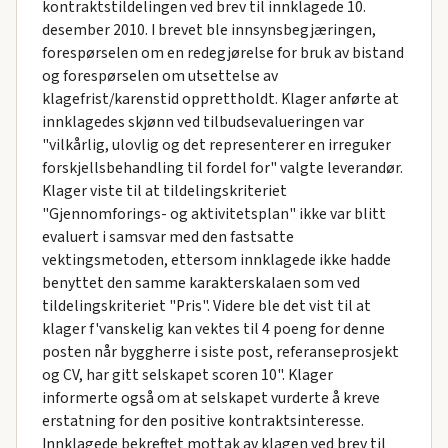
kontraktstildelingen ved brev til innklagede 10.
desember 2010. I brevet ble innsynsbegjæringen,
forespørselen om en redegjørelse for bruk av bistand
og forespørselen om utsettelse av
klagefrist/karenstid opprettholdt. Klager anførte at
innklagedes skjønn ved tilbudsevalueringen var
"vilkårlig, ulovlig og det representerer en irreguker
forskjellsbehandling til fordel for" valgte leverandør.
Klager viste til at tildelingskriteriet
"Gjennomforings- og aktivitetsplan" ikke var blitt
evaluert i samsvar med den fastsatte
vektingsmetoden, ettersom innklagede ikke hadde
benyttet den samme karakterskalaen som ved
tildelingskriteriet "Pris". Videre ble det vist til at
klager f'vanskelig kan vektes til 4 poeng for denne
posten når byggherre i siste post, referanseprosjekt
og CV, har gitt selskapet scoren 10". Klager
informerte også om at selskapet vurderte å kreve
erstatning for den positive kontraktsinteresse.
Innklagede bekreftet mottak av klagen ved brev til