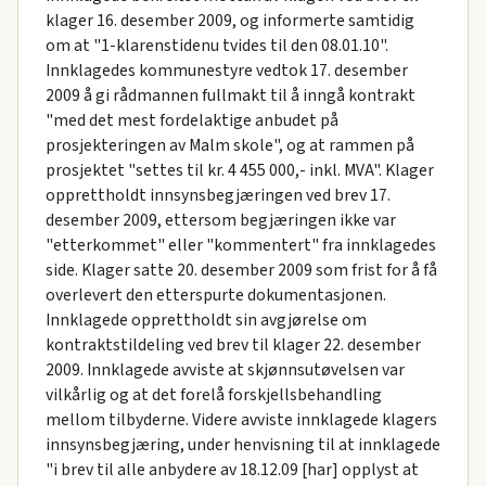
klager 16. desember 2009, og informerte samtidig
om at "1-klarenstidenu tvides til den 08.01.10".
Innklagedes kommunestyre vedtok 17. desember
2009 å gi rådmannen fullmakt til å inngå kontrakt
"med det mest fordelaktige anbudet på
prosjekteringen av Malm skole", og at rammen på
prosjektet "settes til kr. 4 455 000,- inkl. MVA". Klager
opprettholdt innsynsbegjæringen ved brev 17.
desember 2009, ettersom begjæringen ikke var
"etterkommet" eller "kommentert" fra innklagedes
side. Klager satte 20. desember 2009 som frist for å få
overlevert den etterspurte dokumentasjonen.
Innklagede opprettholdt sin avgjørelse om
kontraktstildeling ved brev til klager 22. desember
2009. Innklagede avviste at skjønnsutøvelsen var
vilkårlig og at det forelå forskjellsbehandling
mellom tilbyderne. Videre avviste innklagede klagers
innsynsbegjæring, under henvisning til at innklagede
"i brev til alle anbydere av 18.12.09 [har] opplyst at