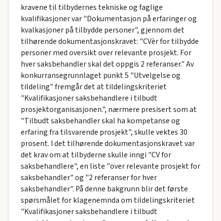
kravene til tilbydernes tekniske og faglige
kvalifikasjoner var "Dokumentasjon på erfaringer og
kvalkasjoner på tilbydde personer", gjennom det
tilhørende dokumentasjonskravet: "CVèr for tilbydde
personer med oversikt over relevante prosjekt. For
hver saksbehandler skal det oppgis 2 referanser." Av
konkurransegrunnlaget punkt 5 "Utvelgelse og
tildeling" fremgår det at tildelingskriteriet
"Kvalifikasjoner saksbehandlere i tilbudt
prosjektorganisasjonen.", nærmere presisert som at
"Tilbudt saksbehandler skal ha kompetanse og
erfaring fra tilsvarende prosjekt", skulle vektes 30
prosent. I det tilhørende dokumentasjonskravet var
det krav om at tilbyderne skulle inngi "CV for
saksbehandlere", en liste "over relevante prosjekt for
saksbehandler" og "2 referanser for hver
saksbehandler". På denne bakgrunn blir det første
spørsmålet for klagenemnda om tildelingskriteriet
"Kvalifikasjoner saksbehandlere i tilbudt