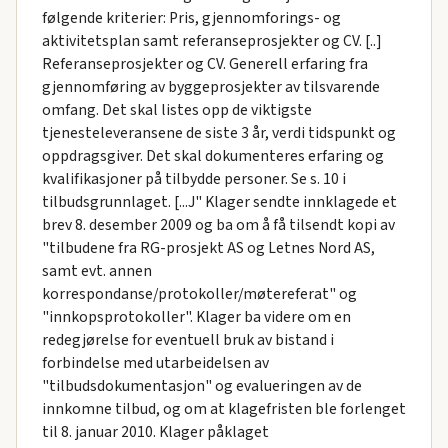
følgende kriterier: Pris, gjennomforings- og
aktivitetsplan samt referanseprosjekter og CV. [..]
Referanseprosjekter og CV. Generell erfaring fra
gjennomføring av byggeprosjekter av tilsvarende
omfang. Det skal listes opp de viktigste
tjenesteleveransene de siste 3 år, verdi tidspunkt og
oppdragsgiver. Det skal dokumenteres erfaring og
kvalifikasjoner på tilbydde personer. Se s. 10 i
tilbudsgrunnlaget. [...J" Klager sendte innklagede et
brev 8. desember 2009 og ba om å få tilsendt kopi av
"tilbudene fra RG-prosjekt AS og Letnes Nord AS,
samt evt. annen
korrespondanse/protokoller/møtereferat" og
"innkopsprotokoller". Klager ba videre om en
redegjørelse for eventuell bruk av bistand i
forbindelse med utarbeidelsen av
"tilbudsdokumentasjon" og evalueringen av de
innkomne tilbud, og om at klagefristen ble forlenget
til 8. januar 2010. Klager påklaget