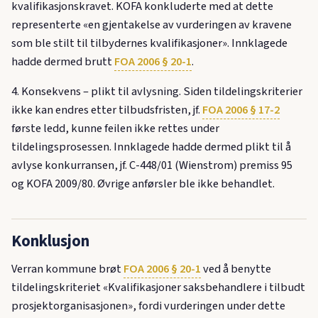
kvalifikasjonskravet. KOFA konkluderte med at dette
representerte «en gjentakelse av vurderingen av kravene
som ble stilt til tilbydernes kvalifikasjoner». Innklagede
hadde dermed brutt
FOA 2006 § 20-1
.
4. Konsekvens – plikt til avlysning. Siden tildelingskriterier
ikke kan endres etter tilbudsfristen, jf.
FOA 2006 § 17-2
første ledd, kunne feilen ikke rettes under
tildelingsprosessen. Innklagede hadde dermed plikt til å
avlyse konkurransen, jf. C-448/01 (Wienstrom) premiss 95
og KOFA 2009/80. Øvrige anførsler ble ikke behandlet.
Konklusjon
Verran kommune brøt
FOA 2006 § 20-1
ved å benytte
tildelingskriteriet «Kvalifikasjoner saksbehandlere i tilbudt
prosjektorganisasjonen», fordi vurderingen under dette