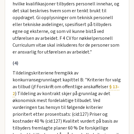
hvilke kvalifikasjoner tilbyders personell innehar, og
det skal beskrives hvem som er tenkt brukt til
oppdraget. Gi opplysninger om teknisk personell
eller tekniske avdelinger, spesifisert på tilbyders
egne og eksterne, og som vil kunne bistå ved
utførelsen av arbeidet. F 4 CV for nøkkelpersonell
Curriculum vitae skal inkluderes for de personer som
er ansvarlig for utførelsen av arbeidet."
(4)
Tildelingskriteriene fremgikk av
konkurransegrunnlaget kapittel B: "Kriterier for valg
av tilbud (jf Forskrift om offentlige anskaffelser
§ 13-
2
) Tildeling av kontrakt skjer på grunnlag av det
økonomisk mest fordelaktige tilbudet. Ved
vurderingen tas hensyn til følgende kriterier
prioritert etter prosentsats: (cid:127) Priser og
kostnader 40 % (cid:127) Kvalitet vurdert på basis av
tilbyders fremlagte planer 60 % De forskjellige