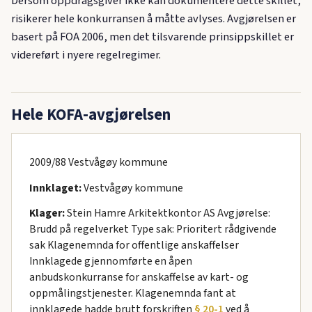
Dersom oppdragsgiver ikke kan dokumentere dette skillet,
risikerer hele konkurransen å måtte avlyses. Avgjørelsen er
basert på FOA 2006, men det tilsvarende prinsippskillet er
videreført i nyere regelregimer.
Hele KOFA-avgjørelsen
2009/88 Vestvågøy kommune
Innklaget:
Vestvågøy kommune
Klager:
Stein Hamre Arkitektkontor AS Avgjørelse:
Brudd på regelverket Type sak: Prioritert rådgivende
sak Klagenemnda for offentlige anskaffelser
Innklagede gjennomførte en åpen
anbudskonkurranse for anskaffelse av kart- og
oppmålingstjenester. Klagenemnda fant at
innklagede hadde brutt forskriften
§ 20-1
ved å