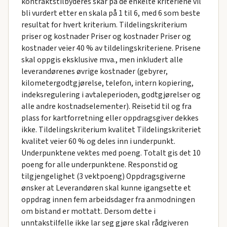
kontraktstilbyderes skår på de enkelte kriteriene vil
bli vurdert etter en skala på 1 til 6, med 6 som beste
resultat for hvert kriterium. Tildelingskriterium
priser og kostnader Priser og kostnader Priser og
kostnader veier 40 % av tildelingskriteriene. Prisene
skal oppgis eksklusive mva., men inkludert alle
leverandørenes øvrige kostnader (gebyrer,
kilometergodtgjørelse, telefon, intern kopiering,
indeksregulering i avtaleperioden, godtgjørelser og
alle andre kostnadselementer). Reisetid til og fra
plass for kartforretning eller oppdragsgiver dekkes
ikke. Tildelingskriterium kvalitet Tildelingskriteriet
kvalitet veier 60 % og deles inn i underpunkt.
Underpunktene vektes med poeng. Totalt gis det 10
poeng for alle underpunktene. Responstid og
tilgjengelighet (3 vektpoeng) Oppdragsgiverne
ønsker at Leverandøren skal kunne igangsette et
oppdrag innen fem arbeidsdager fra anmodningen
om bistand er mottatt. Dersom dette i
unntakstilfelle ikke lar seg gjøre skal rådgiveren