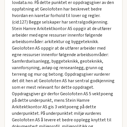
lovdata.no. På dette punktet er oppdragsgiver av den
oppfatning at Geolofoten har beskrevet bedre
hvordan en ivaretar forhold til lover og regler.
(cid:127) Begge selskaper har sentralgodkjenning.
Stein Hamre Arkitektkontor AS oppgir at de utfører
arbeider med egne ressurser innenfor følgende
arbeidsområder: arkitektur og byggeteknikk.
Geolofoten AS oppgir at de utfører arbeider med
egne ressurser innenfor følgende arbeidsområder:
Samferdselsanlegg, byggeteknikk, geoteknikk,
vannforsyning, avløp og renseanlegg, grunn og
terreng og mur og betong. Oppdragsgiver vurderer
det dit hen at Geolofoten AS har sentral godkjenning
som er mest relevant for dette oppdraget.
Oppdragsgiver gir derfor Geolofoten AS 5 vektpoeng
på dette underpunkt, mens Stein Hamre
Arkitektkontor AS gis 3 vektpoeng på dette
underpunktet. På underpunktet miljø vurderes
Geolofoten AS å levere et bedre opplegg knyttet til
dokumentert miljøprofil, miljøpolitikk og