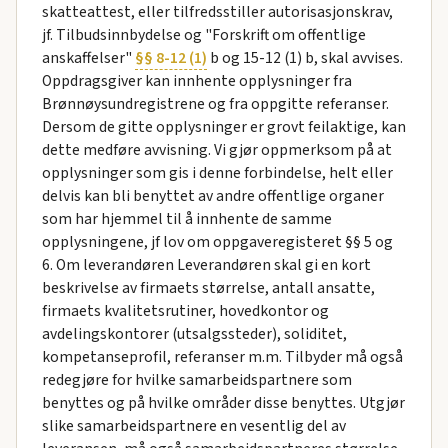
skatteattest, eller tilfredsstiller autorisasjonskrav,
jf. Tilbudsinnbydelse og "Forskrift om offentlige
anskaffelser"
§§ 8-12 (1)
b og 15-12 (1) b, skal avvises.
Oppdragsgiver kan innhente opplysninger fra
Brønnøysundregistrene og fra oppgitte referanser.
Dersom de gitte opplysninger er grovt feilaktige, kan
dette medføre avvisning. Vi gjør oppmerksom på at
opplysninger som gis i denne forbindelse, helt eller
delvis kan bli benyttet av andre offentlige organer
som har hjemmel til å innhente de samme
opplysningene, jf lov om oppgaveregisteret §§ 5 og
6. Om leverandøren Leverandøren skal gi en kort
beskrivelse av firmaets størrelse, antall ansatte,
firmaets kvalitetsrutiner, hovedkontor og
avdelingskontorer (utsalgssteder), soliditet,
kompetanseprofil, referanser m.m. Tilbyder må også
redegjøre for hvilke samarbeidspartnere som
benyttes og på hvilke områder disse benyttes. Utgjør
slike samarbeidspartnere en vesentlig del av