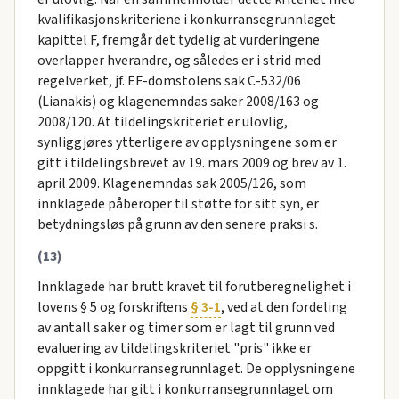
kvalifikasjonskriteriene i konkurransegrunnlaget
kapittel F, fremgår det tydelig at vurderingene
overlapper hverandre, og således er i strid med
regelverket, jf. EF-domstolens sak C-532/06
(Lianakis) og klagenemndas saker 2008/163 og
2008/120. At tildelingskriteriet er ulovlig,
synliggjøres ytterligere av opplysningene som er
gitt i tildelingsbrevet av 19. mars 2009 og brev av 1.
april 2009. Klagenemndas sak 2005/126, som
innklagede påberoper til støtte for sitt syn, er
betydningsløs på grunn av den senere praksi s.
(13)
Innklagede har brutt kravet til forutberegnelighet i
lovens § 5 og forskriftens
§ 3-1
, ved at den fordeling
av antall saker og timer som er lagt til grunn ved
evaluering av tildelingskriteriet "pris" ikke er
oppgitt i konkurransegrunnlaget. De opplysningene
innklagede har gitt i konkurransegrunnlaget om