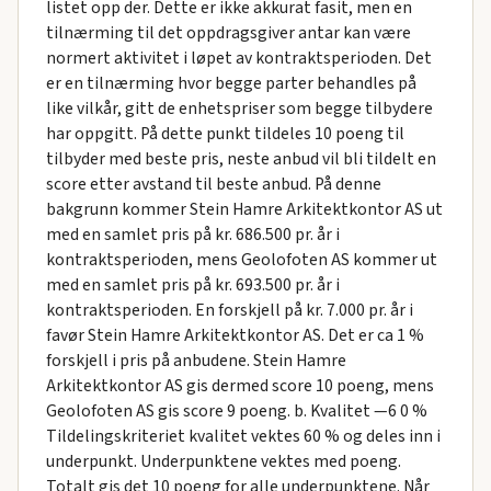
listet opp der. Dette er ikke akkurat fasit, men en
tilnærming til det oppdragsgiver antar kan være
normert aktivitet i løpet av kontraktsperioden. Det
er en tilnærming hvor begge parter behandles på
like vilkår, gitt de enhetspriser som begge tilbydere
har oppgitt. På dette punkt tildeles 10 poeng til
tilbyder med beste pris, neste anbud vil bli tildelt en
score etter avstand til beste anbud. På denne
bakgrunn kommer Stein Hamre Arkitektkontor AS ut
med en samlet pris på kr. 686.500 pr. år i
kontraktsperioden, mens Geolofoten AS kommer ut
med en samlet pris på kr. 693.500 pr. år i
kontraktsperioden. En forskjell på kr. 7.000 pr. år i
favør Stein Hamre Arkitektkontor AS. Det er ca 1 %
forskjell i pris på anbudene. Stein Hamre
Arkitektkontor AS gis dermed score 10 poeng, mens
Geolofoten AS gis score 9 poeng. b. Kvalitet —6 0 %
Tildelingskriteriet kvalitet vektes 60 % og deles inn i
underpunkt. Underpunktene vektes med poeng.
Totalt gis det 10 poeng for alle underpunktene. Når