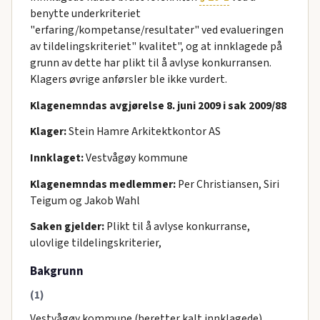
benytte underkriteriet
"erfaring/kompetanse/resultater" ved evalueringen
av tildelingskriteriet" kvalitet", og at innklagede på
grunn av dette har plikt til å avlyse konkurransen.
Klagers øvrige anførsler ble ikke vurdert.
Klagenemndas avgjørelse 8. juni 2009 i sak 2009/88
Klager:
Stein Hamre Arkitektkontor AS
Innklaget:
Vestvågøy kommune
Klagenemndas medlemmer:
Per Christiansen, Siri
Teigum og Jakob Wahl
Saken gjelder:
Plikt til å avlyse konkurranse,
ulovlige tildelingskriterier,
Bakgrunn
(1)
Vestvågøy kommune (heretter kalt innklagede)