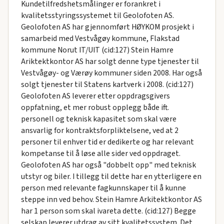
Kundetilfredshetsmålinger er forankret i
kvalitetsstyringssystemet til Geolofoten AS.
Geolofoten AS har gjennomført HØYKOM prosjekt i
samarbeid med Vestvågøy kommune, Flakstad
kommune Norut IT/UIT (cid:127) Stein Hamre
Ariktektkontor AS har solgt denne type tjenester til
Vestvågøy- og Værøy kommuner siden 2008. Har også
solgt tjenester til Statens kartverk i 2008. (cid:127)
Geolofoten AS leverer etter oppdragsgivers
oppfatning, et mer robust opplegg både ift.
personell og teknisk kapasitet som skal være
ansvarlig for kontraktsforpliktelsene, ved at 2
personer til enhver tid er dedikerte og har relevant
kompetanse til å løse alle sider ved oppdraget.
Geolofoten AS har også "dobbelt opp" med teknisk
utstyr og biler. I tillegg til dette har en ytterligere en
person med relevante fagkunnskaper til å kunne
steppe inn ved behov. Stein Hamre Arkitektkontor AS
har 1 person som skal ivareta dette. (cid:127) Begge
selskap leverer utdrag av sitt kvalitetssystem. Det