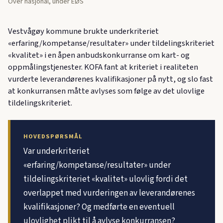
Over nasjonal, under EØS
Vestvågøy kommune brukte underkriteriet
«erfaring/kompetanse/resultater» under tildelingskriteriet
«kvalitet» i en åpen anbudskonkurranse om kart- og
oppmålingstjenester. KOFA fant at kriteriet i realiteten
vurderte leverandørenes kvalifikasjoner på nytt, og slo fast
at konkurransen måtte avlyses som følge av det ulovlige
tildelingskriteriet.
HOVEDSPØRSMÅL
Var underkriteriet
«erfaring/kompetanse/resultater» under
tildelingskriteriet «kvalitet» ulovlig fordi det
overlappet med vurderingen av leverandørenes
kvalifikasjoner? Og medførte en eventuell
ulovlighet plikt til å avlyse konkurransen?