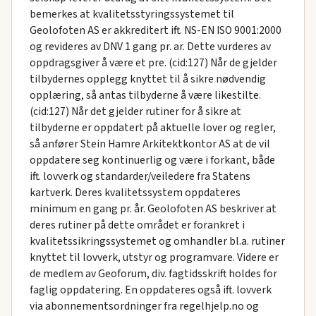
bemerkes at kvalitetsstyringssystemet til
Geolofoten AS er akkreditert ift. NS-EN ISO 9001:2000
og revideres av DNV 1 gang pr. ar. Dette vurderes av
oppdragsgiver å være et pre. (cid:127) Når de gjelder
tilbydernes opplegg knyttet til å sikre nødvendig
opplæring, så antas tilbyderne å være likestilte.
(cid:127) Når det gjelder rutiner for å sikre at
tilbyderne er oppdatert på aktuelle lover og regler,
så anfører Stein Hamre Arkitektkontor AS at de vil
oppdatere seg kontinuerlig og være i forkant, både
ift. lovverk og standarder/veiledere fra Statens
kartverk. Deres kvalitetssystem oppdateres
minimum en gang pr. år. Geolofoten AS beskriver at
deres rutiner på dette området er forankret i
kvalitetssikringssystemet og omhandler bl.a. rutiner
knyttet til lovverk, utstyr og programvare. Videre er
de medlem av Geoforum, div. fagtidsskrift holdes for
faglig oppdatering. En oppdateres også ift. lovverk
via abonnementsordninger fra regelhjelp.no og