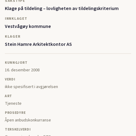
SAKSTYPE
Klage på tildeling – lovligheten av tildelingskriterium
INNKLAGET
Vestvågøy kommune
KLAGER
Stein Hamre Arkitektkontor AS
KUNNGJORT
16. desember 2008
VERDI
ikke spesifisert i avgjørelsen
ART
Tjeneste
PROSEDYRE
Åpen anbudskonkurranse
TERSKELVERDI