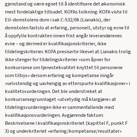
gjenstand og være egnet til å identifisere det økonomisk
mest fordelaktige tilbudet. KOFAs tolkning: KOFA viste til
EU-domstolens dom i sak C-532/06 (Lianakis), der
domstolen fastslo at erfaring, personell, utstyr og evne til
å oppfylle kontrakten innen frist angår leverandørenes
evne – og dermed er kvalifikasjonskriterier, ikke
tildelingskriterier. KOFA presiserte likevel at Lianakis trolig
ikke stenger for tildelingskriterier «som åpner for
konkurranse om tjenestekvalitet knyttet til personene
som tilbys» dersom erfaring og kompetanse inngår
«selvstendig og uavhengig av etterspurte kvalifikasjoner» i
kvalitetsvurderingen. Det ble understreket at
konkurransegrunnlaget «utvetydig må klargjøre» at
tildelingsvurderingen ikke er sammenfallende med
kvalifikasjonsvurderingen. Avgjørende faktum:
Beskrivelsene i kvalifikasjonskriteriet (kapittel F, punkt F
3) og underkriteriet «erfaring/kompetanse/resultater»