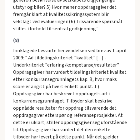
generell beskrivelse av selskapets tilgjengelige
utstyr og biler? 5) Hvor mener oppdragsgiver det
fremgår klart at kvalitetssikringssystem blir
vektlagt ved evalueringen) 6) Tilsvarende spørsmål
stilles i forhold til sentral godkjenning."
(8)
Innklagede besvarte henvendelsen ved brev av 1. april
2009: " Ad tildelingskriteriet "kvalitet" [ ...] -
Underkriteriet "erfaring/kompetanse/resultater"
Oppdragsgiver har vurdert tildelingskriteriet kvalitet
etter konkurransegrunnlagets kap. B, hvor maks
score er angitt på hvert enkelt punkt. 1.)
Oppdragsgiver har beskrevet oppdragets art i
konkurransegrunnlaget. Tilbyder skal beskrive
oppnådde resultater for oppdrag tilsvarende det
oppdragsgiver etterspør og referanseprosjekter. At
dette er uklart, stiller oppdragsgiver seg uforstående
til. Oppdragsgiver har vurdert det den enkelte
tilbyder har levert på dette punkt. Når det gjelder