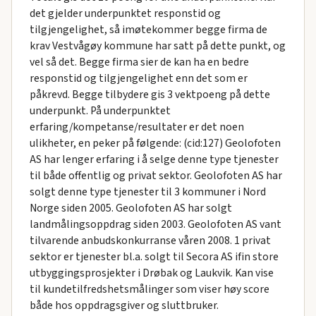
det gjelder underpunktet responstid og
tilgjengelighet, så imøtekommer begge firma de
krav Vestvågøy kommune har satt på dette punkt, og
vel så det. Begge firma sier de kan ha en bedre
responstid og tilgjengelighet enn det som er
påkrevd. Begge tilbydere gis 3 vektpoeng på dette
underpunkt. På underpunktet
erfaring/kompetanse/resultater er det noen
ulikheter, en peker på følgende: (cid:127) Geolofoten
AS har lenger erfaring i å selge denne type tjenester
til både offentlig og privat sektor. Geolofoten AS har
solgt denne type tjenester til 3 kommuner i Nord
Norge siden 2005. Geolofoten AS har solgt
landmålingsoppdrag siden 2003. Geolofoten AS vant
tilvarende anbudskonkurranse våren 2008. 1 privat
sektor er tjenester bl.a. solgt til Secora AS ifin store
utbyggingsprosjekter i Drøbak og Laukvik. Kan vise
til kundetilfredshetsmålinger som viser høy score
både hos oppdragsgiver og sluttbruker.