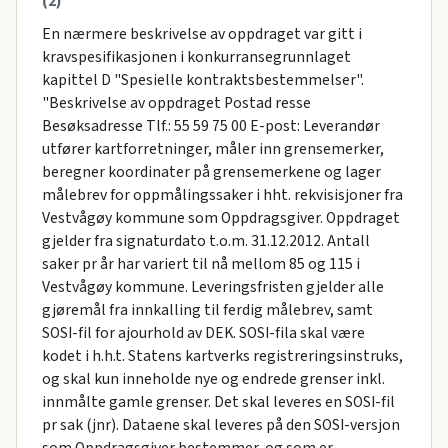
(2)
En nærmere beskrivelse av oppdraget var gitt i
kravspesifikasjonen i konkurransegrunnlaget
kapittel D "Spesielle kontraktsbestemmelser".
"Beskrivelse av oppdraget Postad resse
Besøksadresse Tlf.: 55 59 75 00 E-post: Leverandør
utfører kartforretninger, måler inn grensemerker,
beregner koordinater på grensemerkene og lager
målebrev for oppmålingssaker i hht. rekvisisjoner fra
Vestvågøy kommune som Oppdragsgiver. Oppdraget
gjelder fra signaturdato t.o.m. 31.12.2012. Antall
saker pr år har variert til nå mellom 85 og 115 i
Vestvågøy kommune. Leveringsfristen gjelder alle
gjøremål fra innkalling til ferdig målebrev, samt
SOSI-fil for ajourhold av DEK. SOSI-fila skal være
kodet i h.h.t. Statens kartverks registreringsinstruks,
og skal kun inneholde nye og endrede grenser inkl.
innmålte gamle grenser. Det skal leveres en SOSI-fil
pr sak (jnr). Dataene skal leveres på den SOSI-versjon