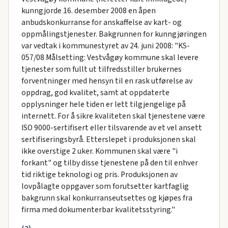
kunngjorde 16. desember 2008 en åpen
anbudskonkurranse for anskaffelse av kart- og
oppmålingstjenester. Bakgrunnen for kunngjøringen
var vedtak i kommunestyret av 24. juni 2008: "KS-
057/08 Målsetting: Vestvågøy kommune skal levere
tjenester som fullt ut tilfredsstiller brukernes
forventninger med hensyn til en rask utførelse av
oppdrag, god kvalitet, samt at oppdaterte
opplysninger hele tiden er lett tilgjengelige på
internett. For å sikre kvaliteten skal tjenestene være
ISO 9000-sertifisert eller tilsvarende av et vel ansett
sertifiseringsbyrå. Etterslepet i produksjonen skal
ikke overstige 2 uker. Kommunen skal være "i
forkant" og tilby disse tjenestene på den til enhver
tid riktige teknologi og pris. Produksjonen av
lovpålagte oppgaver som forutsetter kartfaglig
bakgrunn skal konkurranseutsettes og kjøpes fra
firma med dokumenterbar kvalitetsstyring."