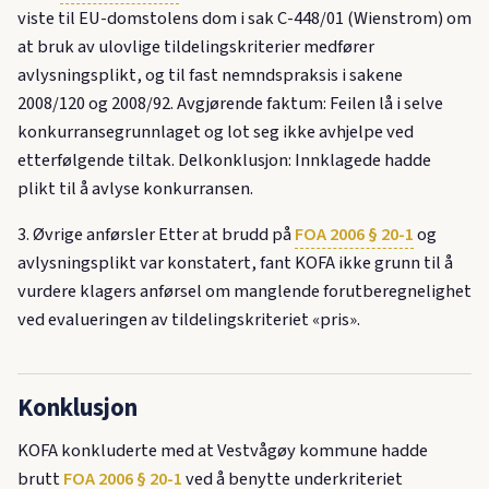
viste til EU-domstolens dom i sak C-448/01 (Wienstrom) om
at bruk av ulovlige tildelingskriterier medfører
avlysningsplikt, og til fast nemndspraksis i sakene
2008/120 og 2008/92. Avgjørende faktum: Feilen lå i selve
konkurransegrunnlaget og lot seg ikke avhjelpe ved
etterfølgende tiltak. Delkonklusjon: Innklagede hadde
plikt til å avlyse konkurransen.
3. Øvrige anførsler Etter at brudd på
FOA 2006 § 20-1
og
avlysningsplikt var konstatert, fant KOFA ikke grunn til å
vurdere klagers anførsel om manglende forutberegnelighet
ved evalueringen av tildelingskriteriet «pris».
Konklusjon
KOFA konkluderte med at Vestvågøy kommune hadde
brutt
FOA 2006 § 20-1
ved å benytte underkriteriet