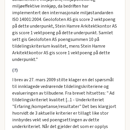
miljøeffektive innkjøp, da bedriften har
implementert den internasjonale miljøstandarden
ISO 14001:2004. Geolofoten AS gis score 2 vektpoeng
på dette underpunkt, Stein Hamre Arkitektkontor AS
gis score 1 vektpoeng på dette underpunkt. Samlet
sett gis Geolofoten AS poengsummen 10 på
tildelingskriterium kvalitet, mens Stein Hamre
Arkitektkontor AS gis score 1 vektpoeng på dette
underpunkt."
(7)
I brev av 27. mars 2009 stilte klager en del spørsmål
til innklagede vedrørende tildelingskriteriene og
evalueringen av tilbudene. Fra brevet hitsettes: " Ad
tildelingskriteriet kvalitet [...1 - Underkriteriet
"Erfaring/kompetanse/resultater" Det bes klargjort
hvorvidt de 3 aktuelle kriterier er tillagt like stor
innbyrdes vekt ved poengsettingen av dette
underkriteriet. Når det gjelder det som er opplys