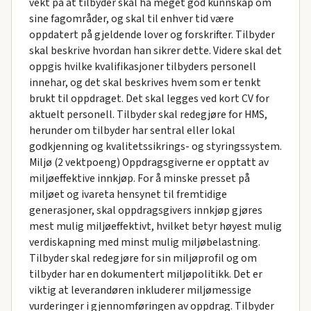
vekt på at tilbyder skal ha meget god kunnskap om
sine fagområder, og skal til enhver tid være
oppdatert på gjeldende lover og forskrifter. Tilbyder
skal beskrive hvordan han sikrer dette. Videre skal det
oppgis hvilke kvalifikasjoner tilbyders personell
innehar, og det skal beskrives hvem som er tenkt
brukt til oppdraget. Det skal legges ved kort CV for
aktuelt personell. Tilbyder skal redegjøre for HMS,
herunder om tilbyder har sentral eller lokal
godkjenning og kvalitetssikrings- og styringssystem.
Miljø (2 vektpoeng) Oppdragsgiverne er opptatt av
miljøeffektive innkjøp. For å minske presset på
miljøet og ivareta hensynet til fremtidige
generasjoner, skal oppdragsgivers innkjøp gjøres
mest mulig miljøeffektivt, hvilket betyr høyest mulig
verdiskapning med minst mulig miljøbelastning.
Tilbyder skal redegjøre for sin miljøprofil og om
tilbyder har en dokumentert miljøpolitikk. Det er
viktig at leverandøren inkluderer miljømessige
vurderinger i gjennomføringen av oppdrag. Tilbyder