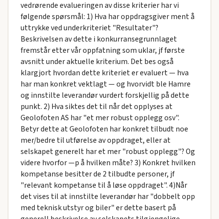
vedrørende evalueringen av disse kriterier har vi
følgende spørsmål: 1) Hva har oppdragsgiver ment å
uttrykke ved underkriteriet "Resultater"?
Beskrivelsen av dette i konkurransegrunnlaget
fremstår etter vår oppfatning som uklar, jf første
avsnitt under aktuelle kriterium. Det bes også
klargjort hvordan dette kriteriet er evaluert — hva
har man konkret vektlagt — og hvorvidt ble Hamre
og innstilte leverandør vurdert forskjellig på dette
punkt. 2) Hva siktes det til når det opplyses at
Geolofoten AS har "et mer robust opplegg osv".
Betyr dette at Geolofoten har konkret tilbudt noe
mer/bedre til utførelse av oppdraget, eller at
selskapet generelt har et mer "robust opplegg"? Og
videre hvorfor —p å hvilken måte? 3) Konkret hvilken
kompetanse besitter de 2 tilbudte personer, jf
"relevant kompetanse til å løse oppdraget". 4)Når
det vises til at innstilte leverandør har "dobbelt opp
med teknisk utstyr og biler" er dette basert på