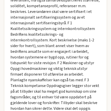
leveransen, må også samarbeidspartneres størrelse,
soliditet, kompetanseprofil, referanser m.m.
beskrives. Leverandøren skal være sertifisert i et
internasjonalt sertifiseringssystem og av et
internasjonalt sertifiseringsbyrå. F 1
Kvalitetssikringssystem og internkontrollsystem
Bedriftens kvalitetssikrings- og
internkontrollsystem. Kort beskrivelse (maks 1-2
sider for hvert), som blant annet viser hvem av
bedriftens ansatte som er engasjert i arbeidet,
hvordan systemene er bygd opp, rutiner for og
tidspunkt for siste revisjon. F 2 Maskiner og utstyr
Oppgi hovedmaskiner og viktig teknisk utstyr
firmaet disponerer til utførelse av arbeidet.
Planlagte nyanskaffelser kan også tas med. F 3
Teknisk kompetanse Oppdragsgiver legger stor vekt
på at tilbyder skal ha meget god kunnskap om sine
fagområder, og til enhver tid være oppdatert på
gjeldende lover og forskrifter. Tilbyder skal beskrive
hvordan han sikrer dette. Videre skal det oppgis