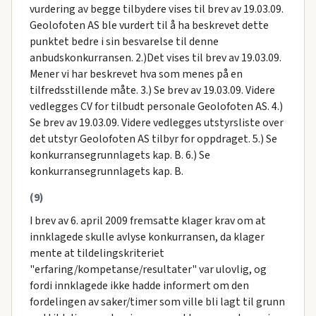
vurdering av begge tilbydere vises til brev av 19.03.09.
Geolofoten AS ble vurdert til å ha beskrevet dette
punktet bedre i sin besvarelse til denne
anbudskonkurransen. 2.)Det vises til brev av 19.03.09.
Mener vi har beskrevet hva som menes på en
tilfredsstillende måte. 3.) Se brev av 19.03.09. Videre
vedlegges CV for tilbudt personale Geolofoten AS. 4.)
Se brev av 19.03.09. Videre vedlegges utstyrsliste over
det utstyr Geolofoten AS tilbyr for oppdraget. 5.) Se
konkurransegrunnlagets kap. B. 6.) Se
konkurransegrunnlagets kap. B.
(9)
I brev av 6. april 2009 fremsatte klager krav om at
innklagede skulle avlyse konkurransen, da klager
mente at tildelingskriteriet
"erfaring/kompetanse/resultater" var ulovlig, og
fordi innklagede ikke hadde informert om den
fordelingen av saker/timer som ville bli lagt til grunn