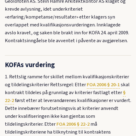
Geolofoten AS. Stein Hamre Arkitektkontor AS klaget og
krevde avlysning, idet underkriteriet
«erfaring/kompetanse/resultater» etter klagers syn
overlappet med kvalifikasjonsvurderingen. Innklagede
avslo kravet, og saken ble brakt inn for KOFA 24. april 2009.
Kontraktsinngåelse ble avventet i påvente av avgjørelsen.
KOFAs vurdering
1. Rettslig ramme for skillet mellom kvalifikasjonskriterier
og tildelingskriterier Rettsregel: Etter
FOA 2006 § 20-1
skal
kontrakt tildeles på grunnlag av kriterier fastlagt etter
§
22-2
først etter at leverandørenes kvalifikasjoner er vurdert.
Dette innebærer forutsetningsvis at kriterier anvendt
under kvalifiseringen ikke kan gjentas som
tildelingskriterier. Etter
FOA 2006 § 22-2
må
tildelingskriteriene ha tilknytning til kontraktens