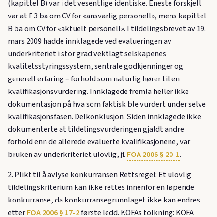
(kapittel B) var i det vesentlige identiske. Eneste forskjell
var at F 3 ba om CV for «ansvarlig personell», mens kapittel
B ba om CV for «aktuelt personell». I tildelingsbrevet av 19.
mars 2009 hadde innklagede ved evalueringen av
underkriteriet i stor grad vektlagt selskapenes
kvalitetsstyringssystem, sentrale godkjenninger og
generell erfaring – forhold som naturlig hører til en
kvalifikasjonsvurdering. Innklagede fremla heller ikke
dokumentasjon på hva som faktisk ble vurdert under selve
kvalifikasjonsfasen. Delkonklusjon: Siden innklagede ikke
dokumenterte at tildelingsvurderingen gjaldt andre
forhold enn de allerede evaluerte kvalifikasjonene, var
bruken av underkriteriet ulovlig, jf.
FOA 2006 § 20-1
.
2. Plikt til å avlyse konkurransen Rettsregel: Et ulovlig
tildelingskriterium kan ikke rettes innenfor en løpende
konkurranse, da konkurransegrunnlaget ikke kan endres
etter
FOA 2006 § 17-2
første ledd. KOFAs tolkning: KOFA