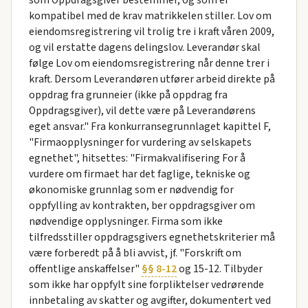
som Oppdragsgiver bestemmer, og som er
kompatibel med de krav matrikkelen stiller. Lov om
eiendomsregistrering vil trolig tre i kraft våren 2009,
og vil erstatte dagens delingslov. Leverandør skal
følge Lov om eiendomsregistrering når denne trer i
kraft. Dersom Leverandøren utfører arbeid direkte på
oppdrag fra grunneier (ikke på oppdrag fra
Oppdragsgiver), vil dette være på Leverandørens
eget ansvar." Fra konkurransegrunnlaget kapittel F,
"Firmaopplysninger for vurdering av selskapets
egnethet", hitsettes: "Firmakvalifisering For å
vurdere om firmaet har det faglige, tekniske og
økonomiske grunnlag som er nødvendig for
oppfylling av kontrakten, ber oppdragsgiver om
nødvendige opplysninger. Firma som ikke
tilfredsstiller oppdragsgivers egnethetskriterier må
være forberedt på å bli avvist, jf. "Forskrift om
offentlige anskaffelser"
§§ 8-12
og 15-12. Tilbyder
som ikke har oppfylt sine forpliktelser vedrørende
innbetaling av skatter og avgifter, dokumentert ved