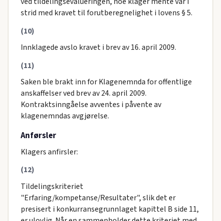
ved tildelingsevalueringen, noe klager mente var i
strid med kravet til forutberegnelighet i lovens § 5.
(10)
Innklagede avslo kravet i brev av 16. april 2009.
(11)
Saken ble brakt inn for Klagenemnda for offentlige
anskaffelser ved brev av 24. april 2009.
Kontraktsinngåelse avventes i påvente av
klagenemndas avgjørelse.
Anførsler
Klagers anfirsler:
(12)
Tildelingskriteriet
"Erfaring/kompetanse/Resultater", slik det er
presisert i konkurransegrunnlaget kapittel B side 11,
er ulovlig. Når en sammenholder dette kriteriet med