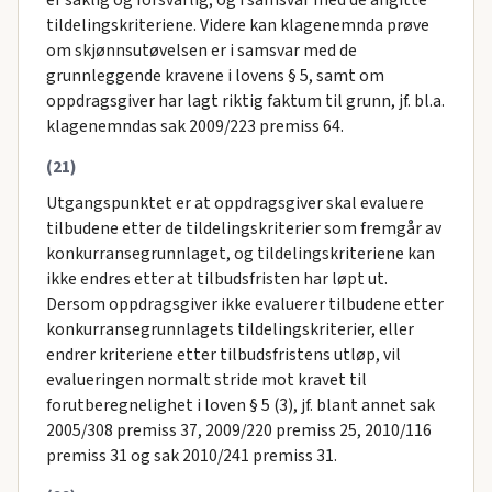
er saklig og forsvarlig, og i samsvar med de angitte
tildelingskriteriene. Videre kan klagenemnda prøve
om skjønnsutøvelsen er i samsvar med de
grunnleggende kravene i lovens § 5, samt om
oppdragsgiver har lagt riktig faktum til grunn, jf. bl.a.
klagenemndas sak 2009/223 premiss 64.
(21)
Utgangspunktet er at oppdragsgiver skal evaluere
tilbudene etter de tildelingskriterier som fremgår av
konkurransegrunnlaget, og tildelingskriteriene kan
ikke endres etter at tilbudsfristen har løpt ut.
Dersom oppdragsgiver ikke evaluerer tilbudene etter
konkurransegrunnlagets tildelingskriterier, eller
endrer kriteriene etter tilbudsfristens utløp, vil
evalueringen normalt stride mot kravet til
forutberegnelighet i loven § 5 (3), jf. blant annet sak
2005/308 premiss 37, 2009/220 premiss 25, 2010/116
premiss 31 og sak 2010/241 premiss 31.