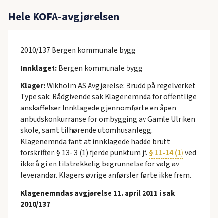
Hele KOFA-avgjørelsen
2010/137 Bergen kommunale bygg
Innklaget:
Bergen kommunale bygg
Klager:
Wikholm AS Avgjørelse: Brudd på regelverket
Type sak: Rådgivende sak Klagenemnda for offentlige
anskaffelser Innklagede gjennomførte en åpen
anbudskonkurranse for ombygging av Gamle Ulriken
skole, samt tilhørende utomhusanlegg.
Klagenemnda fant at innklagede hadde brutt
forskriften § 13- 3 (1) fjerde punktum jf.
§ 11-14 (1)
ved
ikke å gi en tilstrekkelig begrunnelse for valg av
leverandør. Klagers øvrige anførsler førte ikke frem.
Klagenemndas avgjørelse 11. april 2011 i sak
2010/137