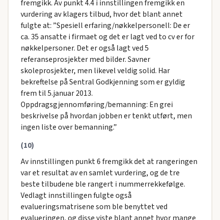
fremgikk. Av punkt 4.4 i innstillingen fremgikk en
vurdering av klagers tilbud, hvor det blant annet
fulgte at: ”Spesiell erfaring/nøkkelpersonell: De er
ca. 35 ansatte i firmaet og det er lagt ved to cv er for
nøkkelpersoner. Det er også lagt ved 5
referanseprosjekter med bilder. Savner
skoleprosjekter, men likevel veldig solid. Har
bekreftelse på Sentral Godkjenning som er gyldig
frem til 5.januar 2013.
Oppdragsgjennomføring/bemanning: En grei
beskrivelse på hvordan jobben er tenkt utført, men
ingen liste over bemanning.”
(10)
Av innstillingen punkt 6 fremgikk det at rangeringen
var et resultat av en samlet vurdering, og de tre
beste tilbudene ble rangert i nummerrekkefølge.
Vedlagt innstillingen fulgte også
evalueringsmatrisene som ble benyttet ved
evalueringen, og disse viste blant annet hvor mange