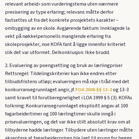
relevant arbeid» som vurderingstema uten nærmere
presisering av type erfaring; relevans måtte derfor
fastsettes ut fra det konkrete prosjektets karakter –
ombygging av en skole. Avgjørende faktum: Innklagede la
vekt på nøkkelpersonells manglende erfaring fra
skoleprosjekter, noe KOFA fant å ligge innenfor kriteriet
slik det var utformet. Delkonklusjon: Ikke brudd.
2. Evaluering av poengsetting og bruk av lærlingpriser
Rettsregel: Tildelingskriterier kan ikke endres etter
tilbudsfristens utløp; evalueringen må skje i tråd med det
konkurransegrunnlaget angir, jf.
FOA 2006 §§ 13-2
og 13-3
samt kravet til forutberegnelighet i LOA 1999 § 5 (3). KOFAs
tolkning: Konkurransegrunnlaget eksplisitt angav at 100
fagarbeidertimer og 100 lærlingtimer skulle inngå i
prisevalueringen, og det var ikke stilt absolutt krav om at
tilbyderne hadde lærlinger. Tilbydere uten lærlinger måtte
akseptere at fagarbeiderprisen ble lagt til grunn for begge