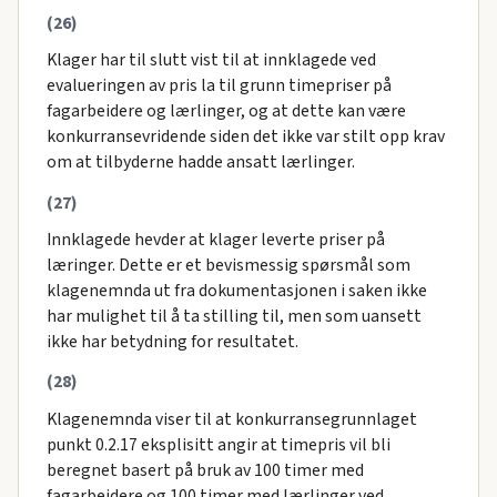
(26)
Klager har til slutt vist til at innklagede ved
evalueringen av pris la til grunn timepriser på
fagarbeidere og lærlinger, og at dette kan være
konkurransevridende siden det ikke var stilt opp krav
om at tilbyderne hadde ansatt lærlinger.
(27)
Innklagede hevder at klager leverte priser på
læringer. Dette er et bevismessig spørsmål som
klagenemnda ut fra dokumentasjonen i saken ikke
har mulighet til å ta stilling til, men som uansett
ikke har betydning for resultatet.
(28)
Klagenemnda viser til at konkurransegrunnlaget
punkt 0.2.17 eksplisitt angir at timepris vil bli
beregnet basert på bruk av 100 timer med
fagarbeidere og 100 timer med lærlinger ved