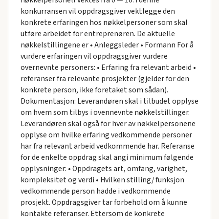
nøkkelpersonell vektes fra 0 — 10. I denne
konkurransen vil oppdragsgiver vektlegge den
konkrete erfaringen hos nøkkelpersoner som skal
utføre arbeidet for entreprenøren. De aktuelle
nøkkelstillingene er • Anleggsleder • Formann For å
vurdere erfaringen vil oppdragsgiver vurdere
overnevnte personers: • Erfaring fra relevant arbeid •
referanser fra relevante prosjekter (gjelder for den
konkrete person, ikke foretaket som sådan).
Dokumentasjon: Leverandøren skal i tilbudet opplyse
om hvem som tilbys i ovennevnte nøkkelstillinger.
Leverandøren skal også for hver av nøkkelpersonene
opplyse om hvilke erfaring vedkommende personer
har fra relevant arbeid vedkommende har. Referanse
for de enkelte oppdrag skal angi minimum følgende
opplysninger: • Oppdragets art, omfang, varighet,
kompleksitet og verdi • Hvilken stilling/ funksjon
vedkommende person hadde i vedkommende
prosjekt. Oppdragsgiver tar forbehold om å kunne
kontakte referanser. Ettersom de konkrete