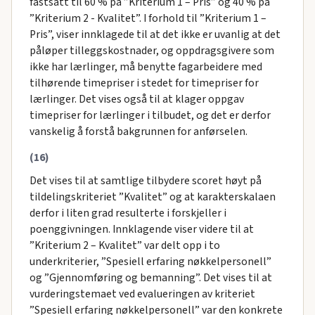
fastsatt til 60 % på ”Kriterium 1 – Pris” og 40 % på
”Kriterium 2 - Kvalitet”. I forhold til ”Kriterium 1 –
Pris”, viser innklagede til at det ikke er uvanlig at det
påløper tilleggskostnader, og oppdragsgivere som
ikke har lærlinger, må benytte fagarbeidere med
tilhørende timepriser i stedet for timepriser for
lærlinger. Det vises også til at klager oppgav
timepriser for lærlinger i tilbudet, og det er derfor
vanskelig å forstå bakgrunnen for anførselen.
(16)
Det vises til at samtlige tilbydere scoret høyt på
tildelingskriteriet ”Kvalitet” og at karakterskalaen
derfor i liten grad resulterte i forskjeller i
poenggivningen. Innklagende viser videre til at
”Kriterium 2 – Kvalitet” var delt opp i to
underkriterier, ”Spesiell erfaring nøkkelpersonell”
og ”Gjennomføring og bemanning”. Det vises til at
vurderingstemaet ved evalueringen av kriteriet
”Spesiell erfaring nøkkelpersonell” var den konkrete