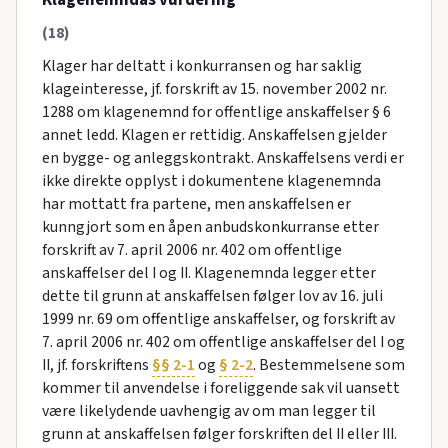
(18)
Klager har deltatt i konkurransen og har saklig
klageinteresse, jf. forskrift av 15. november 2002 nr.
1288 om klagenemnd for offentlige anskaffelser § 6
annet ledd. Klagen er rettidig. Anskaffelsen gjelder
en bygge- og anleggskontrakt. Anskaffelsens verdi er
ikke direkte opplyst i dokumentene klagenemnda
har mottatt fra partene, men anskaffelsen er
kunngjort som en åpen anbudskonkurranse etter
forskrift av 7. april 2006 nr. 402 om offentlige
anskaffelser del I og II. Klagenemnda legger etter
dette til grunn at anskaffelsen følger lov av 16. juli
1999 nr. 69 om offentlige anskaffelser, og forskrift av
7. april 2006 nr. 402 om offentlige anskaffelser del I og
II, jf. forskriftens
§§ 2-1
og
§ 2-2
. Bestemmelsene som
kommer til anvendelse i foreliggende sak vil uansett
være likelydende uavhengig av om man legger til
grunn at anskaffelsen følger forskriften del II eller III.