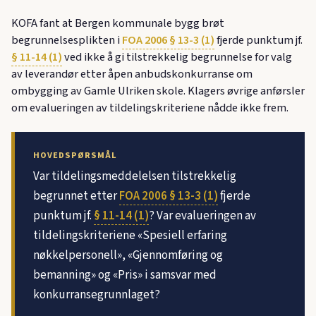
KOFA fant at Bergen kommunale bygg brøt
begrunnelsesplikten i
FOA 2006 § 13-3 (1)
fjerde punktum jf.
§ 11-14 (1)
ved ikke å gi tilstrekkelig begrunnelse for valg
av leverandør etter åpen anbudskonkurranse om
ombygging av Gamle Ulriken skole. Klagers øvrige anførsler
om evalueringen av tildelingskriteriene nådde ikke frem.
HOVEDSPØRSMÅL
Var tildelingsmeddelelsen tilstrekkelig
begrunnet etter
FOA 2006 § 13-3 (1)
fjerde
punktum jf.
§ 11-14 (1)
? Var evalueringen av
tildelingskriteriene «Spesiell erfaring
nøkkelpersonell», «Gjennomføring og
bemanning» og «Pris» i samsvar med
konkurransegrunnlaget?