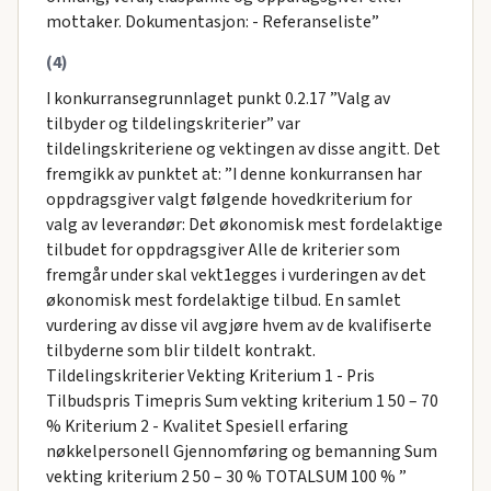
mottaker. Dokumentasjon: - Referanseliste”
(4)
I konkurransegrunnlaget punkt 0.2.17 ”Valg av
tilbyder og tildelingskriterier” var
tildelingskriteriene og vektingen av disse angitt. Det
fremgikk av punktet at: ”I denne konkurransen har
oppdragsgiver valgt følgende hovedkriterium for
valg av leverandør: Det økonomisk mest fordelaktige
tilbudet for oppdragsgiver Alle de kriterier som
fremgår under skal vekt1egges i vurderingen av det
økonomisk mest fordelaktige tilbud. En samlet
vurdering av disse vil avgjøre hvem av de kvalifiserte
tilbyderne som blir tildelt kontrakt.
Tildelingskriterier Vekting Kriterium 1 - Pris
Tilbudspris Timepris Sum vekting kriterium 1 50 – 70
% Kriterium 2 - Kvalitet Spesiell erfaring
nøkkelpersonell Gjennomføring og bemanning Sum
vekting kriterium 2 50 – 30 % TOTALSUM 100 % ”