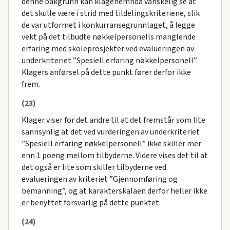
denne bakgrunn kan klagenemnda vanskelig se at
det skulle være i strid med tildelingskriteriene, slik
de var utformet i konkurransegrunnlaget, å legge
vekt på det tilbudte nøkkelpersonells manglende
erfaring med skoleprosjekter ved evalueringen av
underkriteriet ”Spesiell erfaring nøkkelpersonell”.
Klagers anførsel på dette punkt fører derfor ikke
frem.
(23)
Klager viser for det andre til at det fremstår som lite
sannsynlig at det ved vurderingen av underkriteriet
”Spesiell erfaring nøkkelpersonell” ikke skiller mer
enn 1 poeng mellom tilbyderne. Videre vises det til at
det også er lite som skiller tilbyderne ved
evalueringen av kriteriet ”Gjennomføring og
bemanning”, og at karakterskalaen derfor heller ikke
er benyttet forsvarlig på dette punktet.
(24)