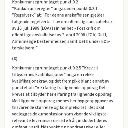
Konkurransegrunnlaget punkt 0.2
”Konkurranseregler” anga under punkt 0.2.1
”Regelverk” at: ”For denne anskaffelsen gjelder
følgende regelverk: - Lov om offentlige anskaffelser
av 16. juli 1999 (LOA) i sin helhet - Forskrift om
offentlige anskaffelser av 7. april 2006 (FOA) Del I,
Alminnelige bestemmelser, samt Del II under EØS-
terskelverdi.”
(3)
Konkurransegrunnlaget punkt 0.2.5 ”Krav til
tilbydernes kvalifikasjoner” anga en rekke
kvalifikasjonskrav, og det fremgikk blant annet av
punktet at: ”▪ Erfaring fra lignende oppdrag Det
kreves at tilbyder har erfaring fra lignende oppdrag.
Med lignende oppdrag menes her byggeoppgaver av
tilsvarende størrelse og kompleksitet. Det skal
vedlegges dokumentasjon som viser de viktigste
relevante leveranser de siste 5 år, inkludert deres
omfang, verdi, tidspunkt og oppdragsgiver eller