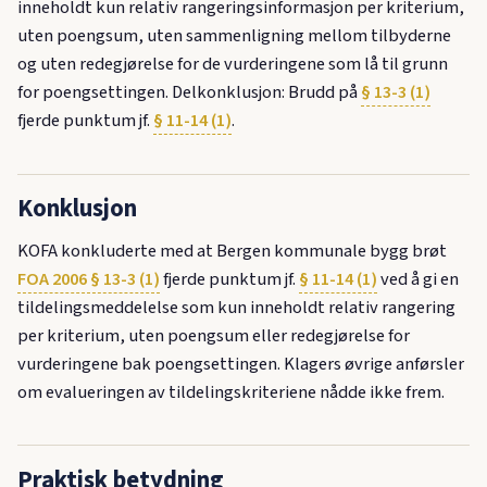
inneholdt kun relativ rangeringsinformasjon per kriterium,
uten poengsum, uten sammenligning mellom tilbyderne
og uten redegjørelse for de vurderingene som lå til grunn
for poengsettingen. Delkonklusjon: Brudd på
§ 13-3 (1)
fjerde punktum jf.
§ 11-14 (1)
.
Konklusjon
KOFA konkluderte med at Bergen kommunale bygg brøt
FOA 2006 § 13-3 (1)
fjerde punktum jf.
§ 11-14 (1)
ved å gi en
tildelingsmeddelelse som kun inneholdt relativ rangering
per kriterium, uten poengsum eller redegjørelse for
vurderingene bak poengsettingen. Klagers øvrige anførsler
om evalueringen av tildelingskriteriene nådde ikke frem.
Praktisk betydning