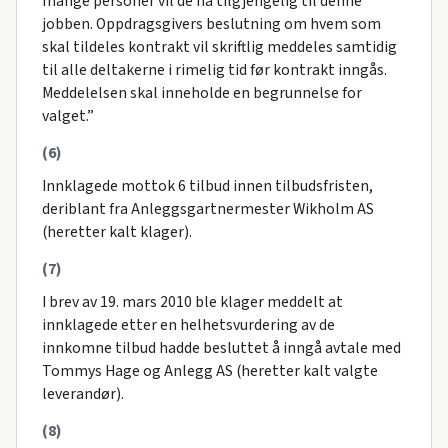
mange personer vil de ha tilgjengelig til denne
jobben. Oppdragsgivers beslutning om hvem som
skal tildeles kontrakt vil skriftlig meddeles samtidig
til alle deltakerne i rimelig tid før kontrakt inngås.
Meddelelsen skal inneholde en begrunnelse for
valget.”
(6)
Innklagede mottok 6 tilbud innen tilbudsfristen,
deriblant fra Anleggsgartnermester Wikholm AS
(heretter kalt klager).
(7)
I brev av 19. mars 2010 ble klager meddelt at
innklagede etter en helhetsvurdering av de
innkomne tilbud hadde besluttet å inngå avtale med
Tommys Hage og Anlegg AS (heretter kalt valgte
leverandør).
(8)