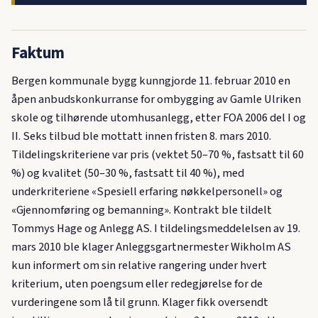
Faktum
Bergen kommunale bygg kunngjorde 11. februar 2010 en
åpen anbudskonkurranse for ombygging av Gamle Ulriken
skole og tilhørende utomhusanlegg, etter FOA 2006 del I og
II. Seks tilbud ble mottatt innen fristen 8. mars 2010.
Tildelingskriteriene var pris (vektet 50–70 %, fastsatt til 60
%) og kvalitet (50–30 %, fastsatt til 40 %), med
underkriteriene «Spesiell erfaring nøkkelpersonell» og
«Gjennomføring og bemanning». Kontrakt ble tildelt
Tommys Hage og Anlegg AS. I tildelingsmeddelelsen av 19.
mars 2010 ble klager Anleggsgartnermester Wikholm AS
kun informert om sin relative rangering under hvert
kriterium, uten poengsum eller redegjørelse for de
vurderingene som lå til grunn. Klager fikk oversendt