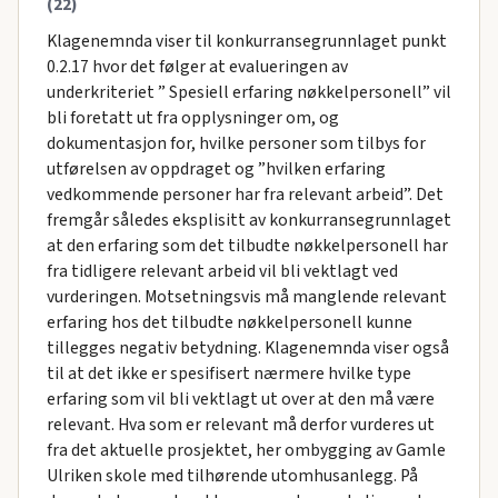
(22)
Klagenemnda viser til konkurransegrunnlaget punkt
0.2.17 hvor det følger at evalueringen av
underkriteriet ” Spesiell erfaring nøkkelpersonell” vil
bli foretatt ut fra opplysninger om, og
dokumentasjon for, hvilke personer som tilbys for
utførelsen av oppdraget og ”hvilken erfaring
vedkommende personer har fra relevant arbeid”. Det
fremgår således eksplisitt av konkurransegrunnlaget
at den erfaring som det tilbudte nøkkelpersonell har
fra tidligere relevant arbeid vil bli vektlagt ved
vurderingen. Motsetningsvis må manglende relevant
erfaring hos det tilbudte nøkkelpersonell kunne
tillegges negativ betydning. Klagenemnda viser også
til at det ikke er spesifisert nærmere hvilke type
erfaring som vil bli vektlagt ut over at den må være
relevant. Hva som er relevant må derfor vurderes ut
fra det aktuelle prosjektet, her ombygging av Gamle
Ulriken skole med tilhørende utomhusanlegg. På