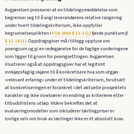
Avgjørelsen presiserer at en tildelingsmeddelelse som
begrenser seg til å angi leverandørens relative rangering
under hvert tildelingskriterium, ikke oppfyller
begrunnelsesplikten i
FOA 2006 § 13-3 (1)
fjerde punktum jf.
§ 11-14 (1)
. Oppdragsgiver må i tillegg opplyse om
poengsum og gi en redegjørelse for de faglige vurderingene
som ligger til grunn for poengsettingen. Avgjørelsen
illustrerer også at oppdragsgiver har et legitimt
innkjøpsfaglig skjønn til å konkretisere hva som utgjør
«relevant erfaring» under et tildelingskriterium, forutsatt
at konkretiseringen er forankret i det aktuelle prosjektets
karakter og ikke innebærer en endring av kriteriene etter
tilbudsfristens utløp. Videre bekreftes det at
evalueringsmodeller som inkluderer lærlingpriser er
lovlige selv om bruk av lærlinger ikke er et absolutt krav.