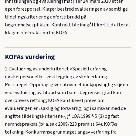
innstillingen og evalueringsmatriser 24. mars 2010 etter
egen forespørsel. Klager bestred evalueringen av samtlige
tildelingskriterier og anførte brudd på
begrunnelsesplikten. Kontrakt ble inngått kort tid etter at
klagen ble brakt inn for KOFA.
KOFAs vurdering
1. Evaluering av underkriteriet «Spesiell erfaring
nøkkelpersonell» – vektlegging av skoleerfaring
Rettsregel: Oppdragsgiver utøver et innkjøpsfaglig skjønn
ved evaluering av tilbud som bare i begrenset grad kan
overprøves rettslig; KOFA kan likevel prøve om
evalueringen er «saklig og forsvarlig, og i samsvar med de
angitte tildelingskriteriene», jf. LOA 1999 § 5 (3) og fast
nemndspraksis (bl.a. sak 2009/223 premiss 64). KOFAs
tolkning: Konkurransegrunnlaget angav «erfaring fra