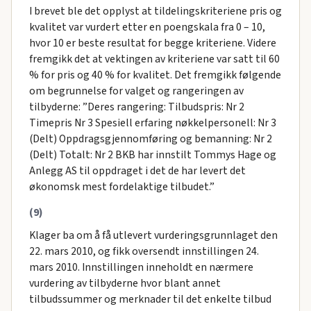
I brevet ble det opplyst at tildelingskriteriene pris og
kvalitet var vurdert etter en poengskala fra 0 – 10,
hvor 10 er beste resultat for begge kriteriene. Videre
fremgikk det at vektingen av kriteriene var satt til 60
% for pris og 40 % for kvalitet. Det fremgikk følgende
om begrunnelse for valget og rangeringen av
tilbyderne: ”Deres rangering: Tilbudspris: Nr 2
Timepris Nr 3 Spesiell erfaring nøkkelpersonell: Nr 3
(Delt) Oppdragsgjennomføring og bemanning: Nr 2
(Delt) Totalt: Nr 2 BKB har innstilt Tommys Hage og
Anlegg AS til oppdraget i det de har levert det
økonomsk mest fordelaktige tilbudet.”
(9)
Klager ba om å få utlevert vurderingsgrunnlaget den
22. mars 2010, og fikk oversendt innstillingen 24.
mars 2010. Innstillingen inneholdt en nærmere
vurdering av tilbyderne hvor blant annet
tilbudssummer og merknader til det enkelte tilbud