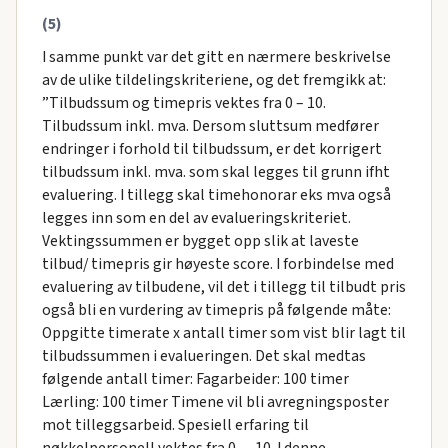
(5)
I samme punkt var det gitt en nærmere beskrivelse
av de ulike tildelingskriteriene, og det fremgikk at:
”Tilbudssum og timepris vektes fra 0 – 10.
Tilbudssum inkl. mva. Dersom sluttsum medfører
endringer i forhold til tilbudssum, er det korrigert
tilbudssum inkl. mva. som skal legges til grunn ifht
evaluering. I tillegg skal timehonorar eks mva også
legges inn som en del av evalueringskriteriet.
Vektingssummen er bygget opp slik at laveste
tilbud/ timepris gir høyeste score. I forbindelse med
evaluering av tilbudene, vil det i tillegg til tilbudt pris
også bli en vurdering av timepris på følgende måte:
Oppgitte timerate x antall timer som vist blir lagt til
tilbudssummen i evalueringen. Det skal medtas
følgende antall timer: Fagarbeider: 100 timer
Lærling: 100 timer Timene vil bli avregningsposter
mot tilleggsarbeid. Spesiell erfaring til