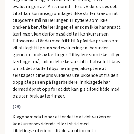
evalueringen av ”Kriterium 1 – Pris”. Videre vises det
til at konkurransegrunnlaget ikke stiller krav om at
tilbyderne må ha lærlinger. Tilbydere som ikke
ønsker å benytte lærlinger, eller som ikke har ansatt
lærlinger, kan derfor også delta i konkurransen.
Tilbyderne står dermed fritt til å påvirke prisen som
vil bli lagt til grunn ved evalueringen, herunder
gjennom bruk av lærlinger. Tilbydere som ikke tilbyr
lærlinger må, siden det ikke var stilt et absolutt krav
om at det skulle tilbys lærlinger, akseptere at
selskapets timepris vurderes utelukkende ut fra den
oppgitte prisen på fagarbeidere. Innklagede har
dermed åpnet opp for at det kan gis tilbud både med
og uten bruk av lærlinger.
(29)
Klagenemnda finner etter dette at det verken er
konkurransevridende eller i strid med
tildelingskriteriene slik de var utformet i