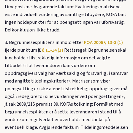
timepostene. Avgjørende faktum: Evalueringsmatrisene
viste individuell vurdering av samtlige tilbydere; KOFA fant
ingen holdepunkter for at poengsettingen var uforsvarlig.
Delkonklusjon: Ikke brudd.
3. Begrunnelsespliktens innhold etter
FOA 2006 § 13-3 (1)
fjerde punktum jf.
§ 11-14 (1)
Rettsregel: Begrunnelsen skal
inneholde «tilstrekkelig informasjon om det valgte
tilbudet til at leverandøren kan vurdere om
oppdragsgivers valg har vært saklig og forsvarlig, i samsvar
med angitte tildelingskriterier». Matriser som viser
poengsetting er ikke alene tilstrekkelig; oppdragsgiver må
også «redegjøre for sine vurderinger ved poengsettingen»,
jf. sak 2009/215 premiss 39. KOFAs tolkning: Formålet med
begrunnelsesplikten er å sette leverandøren i stand til å
vurdere om regelverket er overholdt med tanke på
eventuell klage. Avgjørende faktum: Tildelingsmeddelelsen