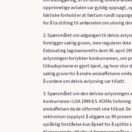
om kunngjøring, er en ulovlig direkte anskaf
opprinnelige avtalen var gyldig oppsagt, o
faktiske forhold er at faktum rundt oppsig
for å ta stilling til anførselen om ulovlig d
2. Spørsmålet om adgangen til delvis avlys
foreligger saklig grunn, men regulerer ikke d
Eidsivating lagmannsretts dom 30. april 19
avlysningen forrykker konkurransen, om pot
tilbudsprisene er gjort kjent, og hvor sto
saklig grunn for å endre anskaffelsens omfa
å vurdere om delvis avlysning var tillatt.
3. Spørsmålet om den delvise avlysningen v
konkurranse i LOA 1999 § 5. KOFAs tolkning
anskaffelsen da de utformet sine tilbud. De
vektvolum (opplyst å utgjøre ca. 90 prosent
språklig forståelse kun åpnet for å splitte 