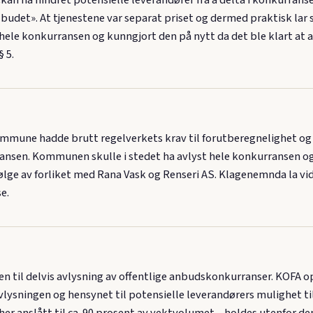
n ha hindret potensielle leverandører fra å delta i konkurranse
budet». At tjenestene var separat priset og dermed praktisk lar s
hele konkurransen og kunngjort den på nytt da det ble klart at 
 5.
une hadde brutt regelverkets krav til forutberegnelighet og ko
ransen. Kommunen skulle i stedet ha avlyst hele konkurransen o
ølge av forliket med Rana Vask og Renseri AS. Klagenemnda la vide
e.
en til delvis avlysning av offentlige anbudskonkurranser. KOFA 
lysningen og hensynet til potensielle leverandørers mulighet til
– her anslått til ca. 90 prosent av vektvolumet – holdes utenfor