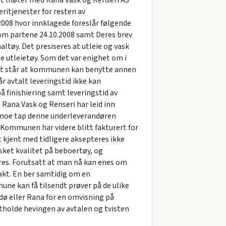
oldt møter med Rana Vask og Renseri AS
eritjenester for resten av
2008 hvor innklagede foreslår følgende
om partene 24.10.2008 samt Deres brev
ltøy. Det presiseres at utleie og vask
e utleietøy. Som det var enighet om i
 det står at kommunen kan benytte annen
r avtalt leveringstid ikke kan
å finishiering samt leveringstid av
Rana Vask og Renseri har leid inn
e noe tap denne underleverandøren
 Kommunen har videre blitt fakturert for
 kjent med tidligere aksepteres ikke
sket kvalitet på beboertøy, og
res. Forutsatt at man nå kan enes om
kt. En ber samtidig om en
ne kan få tilsendt prøver på de ulike
dø eller Rana for en omvisning på
holde hevingen av avtalen og tvisten