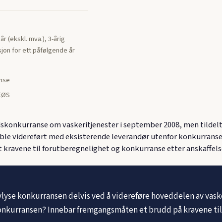
r (ekskl. mva.), 3-årig
on for ett påfølgende år
nse
 EØS
onkurranse om vaskeritjenester i september 2008, men tildelte
 ble videreført med eksisterende leverandør utenfor konkurra
tt kravene til forutberegnelighet og konkurranse etter anskaffels
lyse konkurransen delvis ved å videreføre hoveddelen av vas
onkurransen? Innebar fremgangsmåten et brudd på kravene til