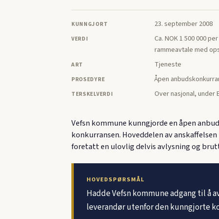
23. september 2008
KUNNGJORT
Ca. NOK 1 500 000 per å
VERDI
rammeavtale med opsj
Tjeneste
ART
Åpen anbudskonkurra
PROSEDYRE
Over nasjonal, under
TERSKELVERDI
Vefsn kommune kunngjorde en åpen anbudsk
konkurransen. Hoveddelen av anskaffelsen
foretatt en ulovlig delvis avlysning og bru
HOVEDSPØRSMÅL
Hadde Vefsn kommune adgang til å av
leverandør utenfor den kunngjorte k