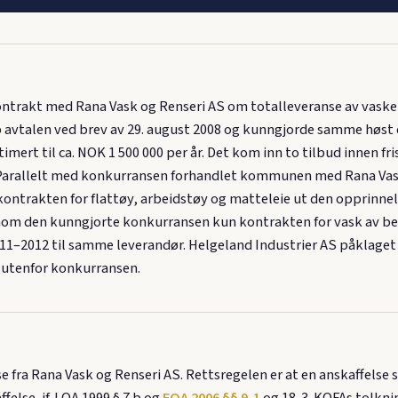
trakt med Rana Vask og Renseri AS om totalleveranse av vaskeri
 avtalen ved brev av 29. august 2008 og kunngjorde samme høs
imert til ca. NOK 1 500 000 per år. Det kom inn to tilbud innen fr
 Parallelt med konkurransen forhandlet kommunen med Rana Vask
 kontrakten for flattøy, arbeidstøy og matteleie ut den opprin
ennom den kunngjorte konkurransen kun kontrakten for vask av b
11–2012 til samme leverandør. Helgeland Industrier AS påklaget t
 utenfor konkurransen.
e fra Rana Vask og Renseri AS. Rettsregelen er at en anskaffelse 