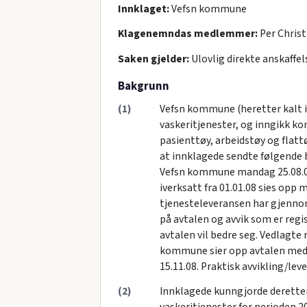
Innklaget:
Vefsn kommune
Klagenemndas medlemmer:
Per Christ
Saken gjelder:
Ulovlig direkte anskaffels
Bakgrunn
(1)
Vefsn kommune (heretter kalt 
vaskeritjenester, og inngikk k
pasienttøy, arbeidstøy og flatt
at innklagede sendte følgende br
Vefsn kommune mandag 25.08.08
iverksatt fra 01.01.08 sies opp
tjenesteleveransen har gjennom
på avtalen og avvik som er regist
avtalen vil bedre seg. Vedlagte
kommune sier opp avtalen med R
15.11.08. Praktisk avvikling/lev
(2)
Innklagede kunngjorde derette