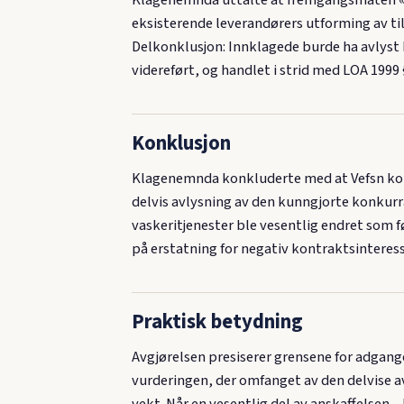
Klagenemnda uttalte at fremgangsmåten «ka
eksisterende leverandørers utforming av til
Delkonklusjon: Innklagede burde ha avlyst 
videreført, og handlet i strid med LOA 1999 §
Konklusjon
Klagenemnda konkluderte med at Vefsn komm
delvis avlysning av den kunngjorte konkur
vaskeritjenester ble vesentlig endret som f
på erstatning for negativ kontraktsinteress
Praktisk betydning
Avgjørelsen presiserer grensene for adgang
vurderingen, der omfanget av den delvise av
vekt. Når en vesentlig del av anskaffelsen 