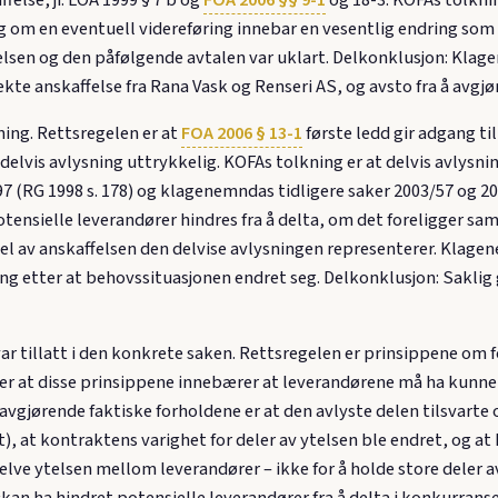
felse, jf. LOA 1999 § 7 b og
FOA 2006 §§ 9-1
og 18-3. KOFAs tolkni
g om en eventuell videreføring innebar en vesentlig endring som 
elsen og den påfølgende avtalen var uklart. Delkonklusjon: Klag
irekte anskaffelse fra Rana Vask og Renseri AS, og avsto fra å avgj
ning. Rettsregelen er at
FOA 2006 § 13-1
første ledd gir adgang ti
elvis avlysning uttrykkelig. KOFAs tolkning er at delvis avlysning i
97 (RG 1998 s. 178) og klagenemndas tidligere saker 2003/57 og
ensielle leverandører hindres fra å delta, om det foreligger sa
r del av anskaffelsen den delvise avlysningen representerer. Kla
ng etter at behovssituasjonen endret seg. Delkonklusjon: Saklig 
ar tillatt i den konkrete saken. Rettsregelen er prinsippene om
 er at disse prinsippene innebærer at leverandørene må ha kunne
 avgjørende faktiske forholdene er at den avlyste delen tilsvarte
), at kontraktens varighet for deler av ytelsen ble endret, og a
selve ytelsen mellom leverandører – ikke for å holde store deler a