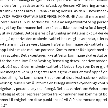
008 - 2012. Innklagede gjorde dette parallelt med at det ble avh
 videreføring av deler av Rana Vask og Renseri AS' levering av vask
fra innklagedes brev til Rana Vask og Renseri AS den 5. november 
se: VEDR. VASKERIAVTALE MED VEFSN KOMMUNE Viser til møte mell
rer Deres tilbud i forhold til utleie av sengetøy/frotte og persona
v eget tøy. Kommunen betaler således ikke noe ekstra for å benytt
y ut av avtalen. Dette gjøres på grunnlag av avtalens pkt 1.4 der
elig å oppdrive den ønskede kvalitet hos valgt leverandør, eller nå
 avtalens inngåelse vært klager fra Vefsn kommune på kvaliteten p
 opp i siste møte mellom partene. Kommunen er ikke kjent med at 
n av avtalen. Det aksepteres ikke at Vefsn kommune skal erstatt
 et forhold mellom Rana Vask og Renseri og deres underleverandør.
søk på å oppnå den ønskede kvalitet på beboertøy. Som De er gjort
kleshengere kom i gang etter forslag fra vaskeriet for å oppnå øn
gsbestilling fra kommunen. En ber om at disse kostnadene kredite
Vask og Renseri om å utforme en tilleggskontrakt/endringskontra
lgelse av personaltøy skal foregå. Det bes vurdert om Vefsn kommu
ønskelig at et par representanter fra kommunen kan komme til Bo
mmer til enighet om disse punktene nå vil Vefsn kommune opprett
...)"