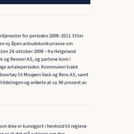
tjenester for perioden 2008–2011. Etter
t en ny åpen anbudskonkurranse om
isten 24. oktober 2008 – fra Helgeland
 og Renseri AS, og partene kom i
nelige avtaleperioden. Kommunen trakk
eboertøy til Mosjøen Vask og Rens AS, samt
ildelingen og anførte at ca. 90 prosent av
som ikke er kunngjort i henhold til reglene