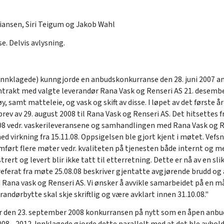
iansen, Siri Teigum og Jakob Wahl
e. Delvis avlysning.
innklagede) kunngjorde en anbudskonkurranse den 28. juni 2007 a
ontrakt med valgte leverandør Rana Vask og Renseri AS 21. desembe
øy, samt matteleie, og vask og skift av disse. I løpet av det først
ev av 29. august 2008 til Rana Vask og Renseri AS. Det hitsettes fr
 vedr. vaskerileveransene og samhandlingen med Rana Vask og Re
 med virkning fra 15.11.08. Oppsigelsen ble gjort kjent i møtet. 
ført flere møter vedr. kvaliteten på tjenesten både internt og me
rert og levert blir ikke tatt til etterretning. Dette er nå av en slik 
 referat fra møte 25.08.08 beskriver gjentatte avgjørende brudd og
ana vask og Renseri AS. Vi ønsker å avvikle samarbeidet på en må
erandørbytte skal skje skriftlig og være avklart innen 31.10.08."
r den 23. september 2008 konkurransen på nytt som en åpen anbu