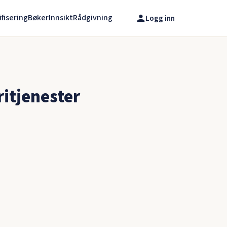
ifisering
Bøker
Innsikt
Rådgivning
Logg inn
ritjenester