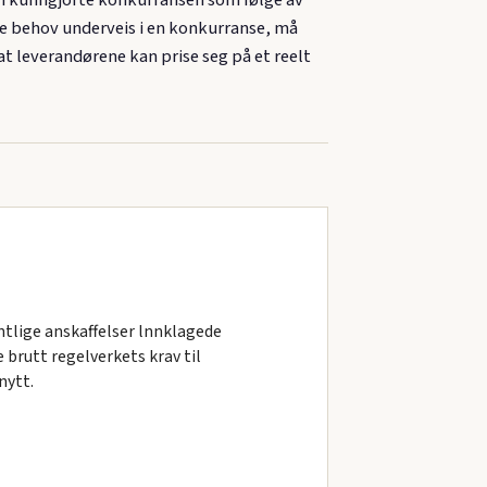
de behov underveis i en konkurranse, må
t leverandørene kan prise seg på et reelt
ntlige anskaffelser lnnklagede
brutt regelverkets krav til
nytt.