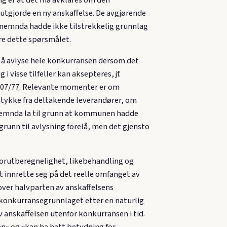
ng er at det må avklares om den
utgjorde en ny anskaffelse. De avgjørende
enemnda hadde ikke tilstrekkelig grunnlag
øre dette spørsmålet.
l å avlyse hele konkurransen dersom det
 visse tilfeller kan aksepteres, jf.
 2007/77. Relevante momenter er om
mtykke fra deltakende leverandører, om
genemnda la til grunn at kommunen hadde
grunn til avlysning forelå, men det gjensto
 forutberegnelighet, likebehandling og
t innrette seg på det reelle omfanget av
 over halvparten av anskaffelsens
t konkurransegrunnlaget etter en naturlig
v anskaffelsen utenfor konkurransen i tid.