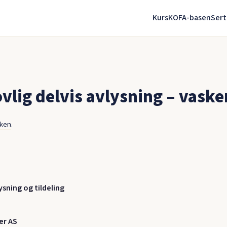
Kurs
KOFA-basen
Sert
lig delvis avlysning – vaske
nken
.
ysning og tildeling
er AS