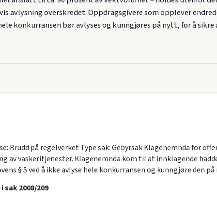
delvis avlysning overskredet. Oppdragsgivere som opplever endre
le konkurransen bør avlyses og kunngjøres på nytt, for å sikre a
se: Brudd på regelverket Type sak: Gebyrsak Klagenemnda for offe
 av vaskeritjenester. Klagenemnda kom til at innklagende hadde 
ovens § 5 ved å ikke avlyse hele konkurransen og kunngjøre den på 
i sak 2008/209