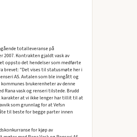
ngående totalleveranse på
r 2007. Kontrakten gjaldt vask av
e året oppsto det hendelser som medførte
a brevet: "Det vises til statusmøte her i
nseri AS. Avtalen som ble inngått og
Vefsn kommunes brukerenheter av denne
d Rana vask og renseri tilstede. Brudd
karakter at vi ikke lenger har tillit til at
 avvik som grunnlag for at Vefsn
te til beste for begge parter innen
dskonkurranse for kjøp av