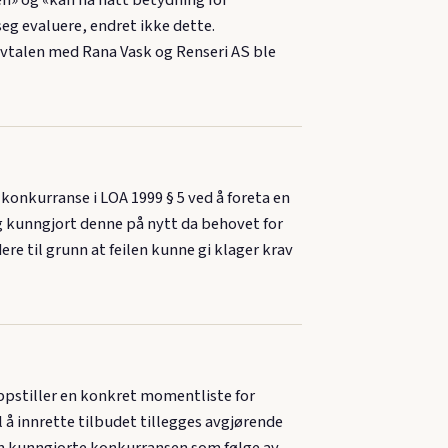
n» og «kan ha hatt betydning for
eg evaluere, endret ikke dette.
avtalen med Rana Vask og Renseri AS ble
nkurranse i LOA 1999 § 5 ved å foreta en
g kunngjort denne på nytt da behovet for
re til grunn at feilen kunne gi klager krav
oppstiller en konkret momentliste for
 å innrette tilbudet tillegges avgjørende
 den kunngjorte konkurransen som følge av