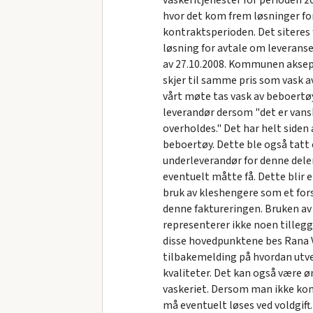
vaskeritjenester for perioden 2
hvor det kom frem løsninger for
kontraktsperioden. Det siteres 
løsning for avtale om leveran
av 27.10.2008. Kommunen aksepte
skjer til samme pris som vask a
vårt møte tas vask av beboertø
leverandør dersom "det er vansk
overholdes." Det har helt siden
beboertøy. Dette ble også tatt
underleverandør for denne dele
eventuelt måtte få. Dette blir
bruk av kleshengere som et for
denne faktureringen. Bruken av 
representerer ikke noen tilleg
disse hovedpunktene bes Rana 
tilbakemelding på hvordan utve
kvaliteter. Det kan også være 
vaskeriet. Dersom man ikke ko
må eventuelt løses ved voldgift. (