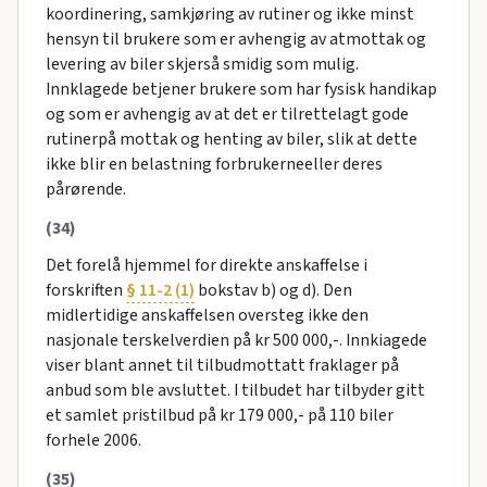
koordinering, samkjøring av rutiner og ikke minst
hensyn til brukere som er avhengig av atmottak og
levering av biler skjerså smidig som mulig.
Innklagede betjener brukere som har fysisk handikap
og som er avhengig av at det er tilrettelagt gode
rutinerpå mottak og henting av biler, slik at dette
ikke blir en belastning forbrukerneeller deres
pårørende.
(34)
Det forelå hjemmel for direkte anskaffelse i
forskriften
§ 11-2 (1)
bokstav b) og d). Den
midlertidige anskaffelsen oversteg ikke den
nasjonale terskelverdien på kr 500 000,-. Innkiagede
viser blant annet til tilbudmottatt fraklager på
anbud som ble avsluttet. I tilbudet har tilbyder gitt
et samlet pristilbud på kr 179 000,- på 110 biler
forhele 2006.
(35)