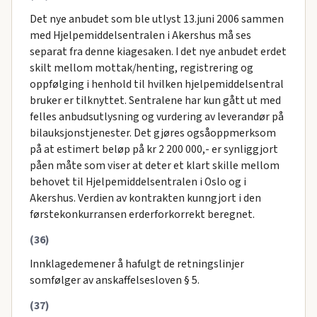
Det nye anbudet som ble utlyst 13.juni 2006 sammen
med Hjelpemiddelsentralen i Akershus må ses
separat fra denne kiagesaken. I det nye anbudet erdet
skilt mellom mottak/henting, registrering og
oppfølging i henhold til hvilken hjelpemiddelsentral
bruker er tilknyttet. Sentralene har kun gått ut med
felles anbudsutlysning og vurdering av leverandør på
bilauksjonstjenester. Det gjøres ogsåoppmerksom
på at estimert beløp på kr 2 200 000,- er synliggjort
påen måte som viser at deter et klart skille mellom
behovet til Hjelpemiddelsentralen i Oslo og i
Akershus. Verdien av kontrakten kunngjort i den
førstekonkurransen erderforkorrekt beregnet.
(36)
Innklagedemener å hafulgt de retningslinjer
somfølger av anskaffelsesloven § 5.
(37)