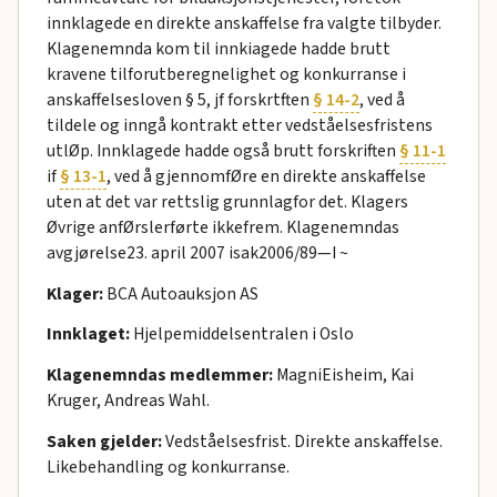
innklagede en direkte anskaffelse fra valgte tilbyder.
Klagenemnda kom til innkiagede hadde brutt
kravene tilforutberegnelighet og konkurranse i
anskaffelsesloven § 5, jf forskrtften
§ 14-2
, ved å
tildele og inngå kontrakt etter vedståelsesfristens
utlØp. Innklagede hadde også brutt forskriften
§ 11-1
if
§ 13-1
, ved å gjennomfØre en direkte anskaffelse
uten at det var rettslig grunnlagfor det. Klagers
Øvrige anfØrslerførte ikkefrem. Klagenemndas
avgjørelse23. april 2007 isak2006/89—I ~
Klager:
BCA Autoauksjon AS
Innklaget:
Hjelpemiddelsentralen i Oslo
Klagenemndas medlemmer:
MagniEisheim, Kai
Kruger, Andreas Wahl.
Saken gjelder:
Vedståelsesfrist. Direkte anskaffelse.
Likebehandling og konkurranse.