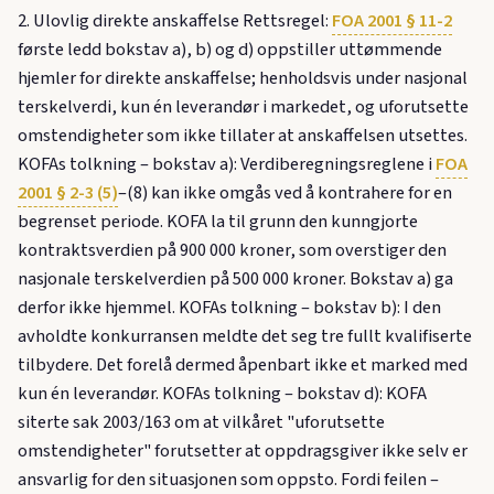
2. Ulovlig direkte anskaffelse Rettsregel:
FOA 2001 § 11-2
første ledd bokstav a), b) og d) oppstiller uttømmende
hjemler for direkte anskaffelse; henholdsvis under nasjonal
terskelverdi, kun én leverandør i markedet, og uforutsette
omstendigheter som ikke tillater at anskaffelsen utsettes.
KOFAs tolkning – bokstav a): Verdiberegningsreglene i
FOA
2001 § 2-3 (5)
–(8) kan ikke omgås ved å kontrahere for en
begrenset periode. KOFA la til grunn den kunngjorte
kontraktsverdien på 900 000 kroner, som overstiger den
nasjonale terskelverdien på 500 000 kroner. Bokstav a) ga
derfor ikke hjemmel. KOFAs tolkning – bokstav b): I den
avholdte konkurransen meldte det seg tre fullt kvalifiserte
tilbydere. Det forelå dermed åpenbart ikke et marked med
kun én leverandør. KOFAs tolkning – bokstav d): KOFA
siterte sak 2003/163 om at vilkåret "uforutsette
omstendigheter" forutsetter at oppdragsgiver ikke selv er
ansvarlig for den situasjonen som oppsto. Fordi feilen –