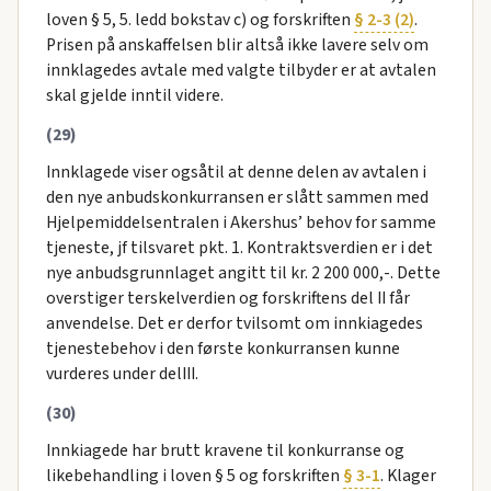
loven § 5, 5. ledd bokstav c) og forskriften
§ 2-3 (2)
.
Prisen på anskaffelsen blir altså ikke lavere selv om
innklagedes avtale med valgte tilbyder er at avtalen
skal gjelde inntil videre.
(29)
Innklagede viser ogsåtil at denne delen av avtalen i
den nye anbudskonkurransen er slått sammen med
Hjelpemiddelsentralen i Akershus’ behov for samme
tjeneste, jf tilsvaret pkt. 1. Kontraktsverdien er i det
nye anbudsgrunnlaget angitt til kr. 2 200 000,-. Dette
overstiger terskelverdien og forskriftens del II får
anvendelse. Det er derfor tvilsomt om innkiagedes
tjenestebehov i den første konkurransen kunne
vurderes under delIII.
(30)
Innkiagede har brutt kravene til konkurranse og
likebehandling i loven § 5 og forskriften
§ 3-1
. Klager