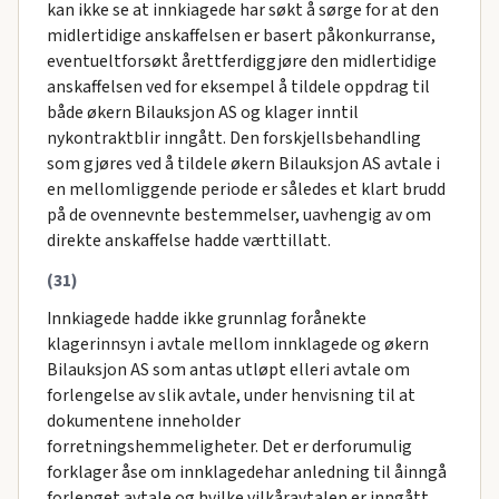
kan ikke se at innkiagede har søkt å sørge for at den
midlertidige anskaffelsen er basert påkonkurranse,
eventueltforsøkt årettferdiggjøre den midlertidige
anskaffelsen ved for eksempel å tildele oppdrag til
både økern Bilauksjon AS og klager inntil
nykontraktblir inngått. Den forskjellsbehandling
som gjøres ved å tildele økern Bilauksjon AS avtale i
en mellomliggende periode er således et klart brudd
på de ovennevnte bestemmelser, uavhengig av om
direkte anskaffelse hadde værttillatt.
(31)
Innkiagede hadde ikke grunnlag forånekte
klagerinnsyn i avtale mellom innklagede og økern
Bilauksjon AS som antas utløpt elleri avtale om
forlengelse av slik avtale, under henvisning til at
dokumentene inneholder
forretningshemmeligheter. Det er derforumulig
forklager åse om innklagedehar anledning til åinngå
forlenget avtale og hvilke vilkåravtalen er inngått