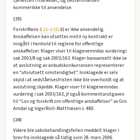
tjenesten i markedet, og bestemmelsen
kommerikke til anvendelse.
(25)
Forskriftens
§ 11-2 (1)
d) er ikke anvendelig.
Anskaffelsen kan utsettes inntil ny kontrakt er
inngått i henhold til reglene for offentlige
anskaffelser. Klager viser til klagenemndas vurderingi
sak 2003/8 og sak 2003/163. Klager kanuansett ikke se
at avslutning av anbudskonkurransen representerer
en “uforutsett omstendighet”. Innklagede er selv
skyld i at vedståelsesfristen ikke ble overholdt og at
avslutning skjedde. Klager viser til klagenemndas
vurdering i sak 2003/163, jf også kommentarutgaven
til “Lov og forskrift om offentlige anskaffelser” av Gro
Amdal og IngerRoll-Matthiesen s. 480.
(26)
Videre ble saksbehandlingsfeilen meddelt klager i
brev fra innklagede så tidlig som 28. mars 2006.