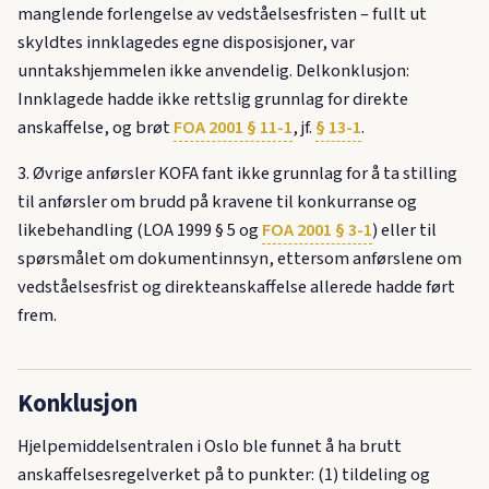
manglende forlengelse av vedståelsesfristen – fullt ut
skyldtes innklagedes egne disposisjoner, var
unntakshjemmelen ikke anvendelig. Delkonklusjon:
Innklagede hadde ikke rettslig grunnlag for direkte
anskaffelse, og brøt
FOA 2001 § 11-1
, jf.
§ 13-1
.
3. Øvrige anførsler KOFA fant ikke grunnlag for å ta stilling
til anførsler om brudd på kravene til konkurranse og
likebehandling (LOA 1999 § 5 og
FOA 2001 § 3-1
) eller til
spørsmålet om dokumentinnsyn, ettersom anførslene om
vedståelsesfrist og direkteanskaffelse allerede hadde ført
frem.
Konklusjon
Hjelpemiddelsentralen i Oslo ble funnet å ha brutt
anskaffelsesregelverket på to punkter: (1) tildeling og