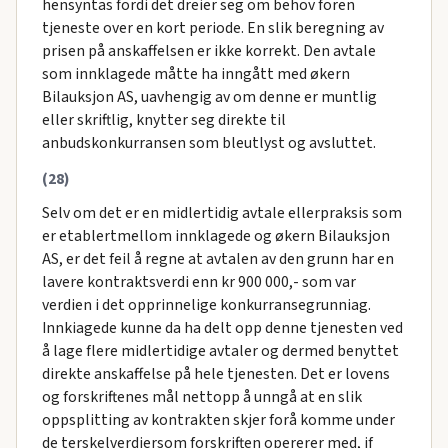
hensyntas fordi det dreier seg om behov foren
tjeneste over en kort periode. En slik beregning av
prisen på anskaffelsen er ikke korrekt. Den avtale
som innklagede måtte ha inngått med økern
Bilauksjon AS, uavhengig av om denne er muntlig
eller skriftlig, knytter seg direkte til
anbudskonkurransen som bleutlyst og avsluttet.
(28)
Selv om det er en midlertidig avtale ellerpraksis som
er etablertmellom innklagede og økern Bilauksjon
AS, er det feil å regne at avtalen av den grunn har en
lavere kontraktsverdi enn kr 900 000,- som var
verdien i det opprinnelige konkurransegrunniag.
Innkiagede kunne da ha delt opp denne tjenesten ved
å lage flere midlertidige avtaler og dermed benyttet
direkte anskaffelse på hele tjenesten. Det er lovens
og forskriftenes mål nettopp å unngå at en slik
oppsplitting av kontrakten skjer forå komme under
de terskelverdiersom forskriften opererer med, jf