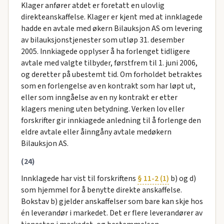
Klager anfører atdet er foretatt en ulovlig
direkteanskaffelse. Klager er kjent med at innklagede
hadde en avtale med økern Bilauksjon AS om levering
av bilauksjonstjenester som utløp 31. desember
2005. Innkiagede opplyser å ha forlenget tidligere
avtale med valgte tilbyder, førstfrem til 1. juni 2006,
og deretter på ubestemt tid. Om forholdet betraktes
som en forlengelse av en kontrakt som har løpt ut,
eller som inngåelse av en ny kontrakt er etter
klagers mening uten betydning. Verken lov eller
forskrifter gir innkiagede anledning til å forlenge den
eldre avtale eller åinngåny avtale medøkern
Bilauksjon AS.
(24)
Innklagede har vist til forskriftens
§ 11-2 (1)
b) og d)
som hjemmel for å benytte direkte anskaffelse.
Bokstav b) gjelder anskaffelser som bare kan skje hos
én leverandør i markedet. Det er flere leverandører av