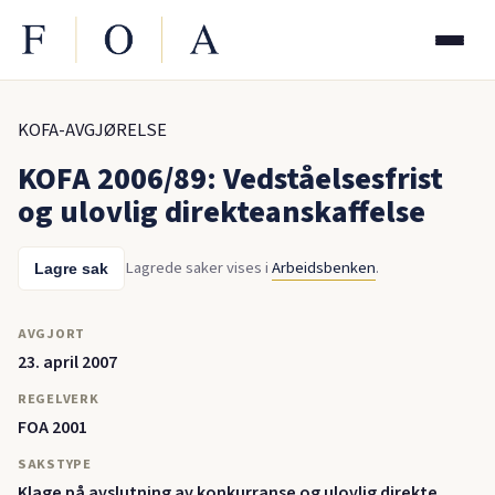
KOFA-AVGJØRELSE
KOFA 2006/89: Vedståelsesfrist
og ulovlig direkteanskaffelse
Lagrede saker vises i
Arbeidsbenken
.
Lagre sak
AVGJORT
23. april 2007
REGELVERK
FOA 2001
SAKSTYPE
Klage på avslutning av konkurranse og ulovlig direkte