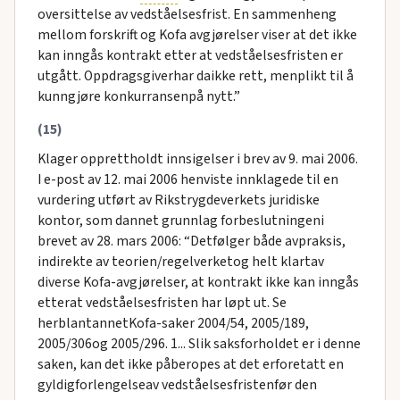
oversittelse av vedståelsesfrist. En sammenheng
mellom forskrift og Kofa avgjørelser viser at det ikke
kan inngås kontrakt etter at vedståelsesfristen er
utgått. Oppdragsgiverhar daikke rett, menplikt til å
kunngjøre konkurransenpå nytt.”
(15)
Klager opprettholdt innsigelser i brev av 9. mai 2006.
I e-post av 12. mai 2006 henviste innklagede til en
vurdering utført av Rikstrygdeverkets juridiske
kontor, som dannet grunnlag forbeslutningeni
brevet av 28. mars 2006: “Detfølger både avpraksis,
indirekte av teorien/regelverketog helt klartav
diverse Kofa-avgjørelser, at kontrakt ikke kan inngås
etterat vedståelsesfristen har løpt ut. Se
herblantannetKofa-saker 2004/54, 2005/189,
2005/306og 2005/296. 1... Slik saksforholdet er i denne
saken, kan det ikke påberopes at det erforetatt en
gyldigforlengelseav vedståelsesfristenfør den