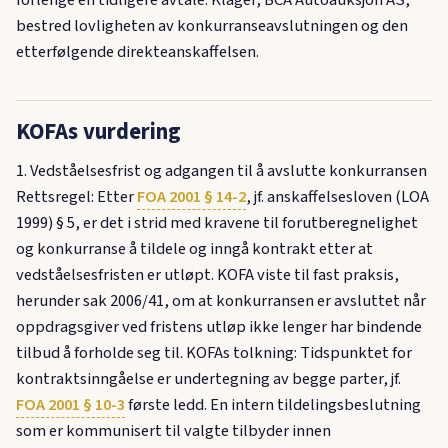
bestred lovligheten av konkurranse­avslutningen og den
etterfølgende direkteanskaffelsen.
KOFAs vurdering
1. Vedståelsesfrist og adgangen til å avslutte konkurransen
Rettsregel: Etter
FOA 2001 § 14-2
, jf. anskaffelsesloven (LOA
1999) § 5, er det i strid med kravene til forutberegnelighet
og konkurranse å tildele og inngå kontrakt etter at
vedståelsesfristen er utløpt. KOFA viste til fast praksis,
herunder sak 2006/41, om at konkurransen er avsluttet når
oppdragsgiver ved fristens utløp ikke lenger har bindende
tilbud å forholde seg til. KOFAs tolkning: Tidspunktet for
kontraktsinngåelse er undertegning av begge parter, jf.
FOA 2001 § 10-3
første ledd. En intern tildelingsbeslutning
som er kommunisert til valgte tilbyder innen