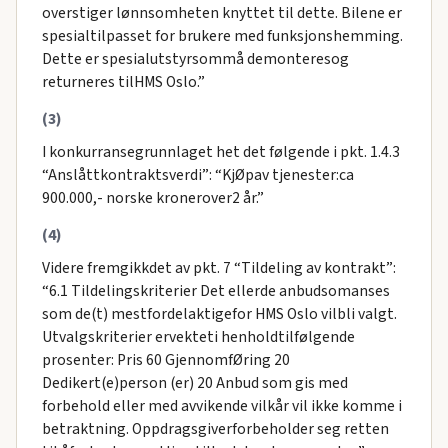
overstiger lønnsomheten knyttet til dette. Bilene er
spesialtilpasset for brukere med funksjonshemming.
Dette er spesialutstyrsommå demonteresog
returneres tilHMS Oslo.”
(3)
I konkurransegrunnlaget het det følgende i pkt. 1.4.3
“Anslåttkontraktsverdi”: “KjØpav tjenester:ca
900.000,- norske kronerover2 år.”
(4)
Videre fremgikkdet av pkt. 7 “Tildeling av kontrakt”:
“6.1 Tildelingskriterier Det ellerde anbudsomanses
som de(t) mestfordelaktigefor HMS Oslo vilbli valgt.
Utvalgskriterier ervekteti henholdtilfølgende
prosenter: Pris 60 GjennomfØring 20
Dedikert(e)person (er) 20 Anbud som gis med
forbehold eller med avvikende vilkår vil ikke komme i
betraktning. Oppdragsgiverforbeholder seg retten