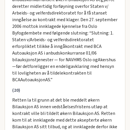
deretter midlertidig forføyning overfor Staten v/
Arbeids- og velferdsdirektoratet for å få stanset
inngåelse av kontrakt med klager. Den 27. september
2006 mottok innklagede kjennelse fra Oslo
Byfogdembete med følgende slutning: “Slutning: 1.
Staten v/Arbeids- og velferdsdirektoratet
erforpliktet tilikke å inngåkontrakt med BCA
Autoauksjon AS i anbudskonkurranse 01/06
bilauksjonstjenester — for NAVHMS Oslo ogAkershus
—før detforeligger en endeligavklaring med hensyn
til lovligheten av å tildelekontrakten til
BCAAutoauksjonAS.”
(20)
Retten la til grunn at det ble meddelt økern
Bilauksjon AS innen vedståelsesfristens utløp at
kontrakt ville bli tildelt økern Bilauksjon AS. Retten
kom til at innklagede med dette aksepterte økern
Bilauksjon AS sitt tilbud, og at innklagede derfor ikke