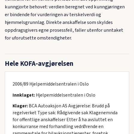
kunngjorte behovet: verdien beregnet ved kunngjøringen
er bindende for vurderingen av terskelverdi og
hjemmelsgrunnlag. Direkte anskaffelse som skyldes
oppdragsgivers egne prosessfeil, faller utenfor unntaket
for uforutsette omstendigheter.
Hele KOFA-avgjørelsen
2006/89 Hjelpemiddelsentralen i Oslo
Innklaget:
Hjelpemiddelsentralen i Oslo
Klager:
BCA Autoaksjon AS Avgjørelse: Brudd på
regelverket Type sak: Rådgivende sak Klagenemnda
for offentlige anskaffelser Etter å ha avsluttet en
konkurranse med forhandling vedrØrende en
rammeavtale for bilauksjonstjenester, foretok