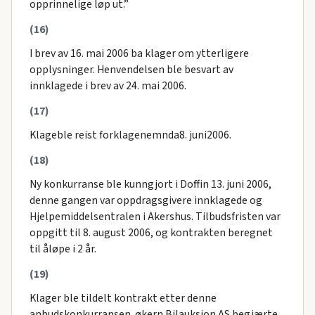
opprinnelige løp ut.”
(16)
I brev av 16. mai 2006 ba klager om ytterligere
opplysninger. Henvendelsen ble besvart av
innklagede i brev av 24. mai 2006.
(17)
Klageble reist forklagenemnda8. juni2006.
(18)
Ny konkurranse ble kunngjort i Doffin 13. juni 2006,
denne gangen var oppdragsgivere innklagede og
Hjelpemiddelsentralen i Akershus. Tilbudsfristen var
oppgitt til 8. august 2006, og kontrakten beregnet
til åløpe i 2 år.
(19)
Klager ble tildelt kontrakt etter denne
anbudskonkurransen. økern Bilauksjon AS begjærte