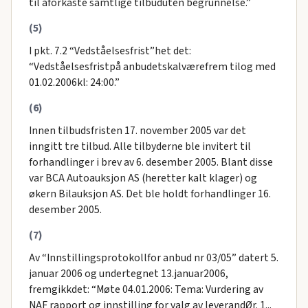
til åforkaste samtlige tilbuduten begrunnelse.”
(5)
I pkt. 7.2 “Vedståelsesfrist”het det:
“Vedståelsesfristpå anbudetskalværefrem tilog med
01.02.2006kl: 24:00.”
(6)
Innen tilbudsfristen 17. november 2005 var det
inngitt tre tilbud. Alle tilbyderne ble invitert til
forhandlinger i brev av 6. desember 2005. Blant disse
var BCA Autoauksjon AS (heretter kalt klager) og
økern Bilauksjon AS. Det ble holdt forhandlinger 16.
desember 2005.
(7)
Av “Innstillingsprotokollfor anbud nr 03/05” datert 5.
januar 2006 og undertegnet 13.januar2006,
fremgikkdet: “Møte 04.01.2006: Tema: Vurdering av
NAF rapport og innstilling for valg av leverandØr. 1...