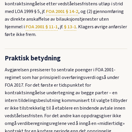
kontraktsinngåelse etter vedståelsesfristens utløp i strid
med LOA 1999 § 5, jf.
FOA 2001 § 14-2
, og (2) gjennomføring
av direkte anskaffelse av bilauksjonstjenester uten
hjemmel i
FOA 2001 § 11-1
, jf.
§ 13-1
. Klagers øvrige anførsler
førte ikke frem.
Praktisk betydning
Avgjørelsen presiserer to sentrale poenger i FOA 2001-
regimet som har prinsipiell overføringsverdi også under
FOA 2017. For det første er tidspunktet for
kontraktsinngåelse undertegning av begge parter – en
intern tildelingsbeslutning kommunisert til valgte tilbyder
er ikke tilstrekkelig til å etablere en bindende avtale innen
vedståelsesfristen. For det andre kan oppdragsgiver ikke
omgå verdiberegningsreglene ved å inngå en «midlertidig»
kontrakt for en kortere periode enn det opprinnelig