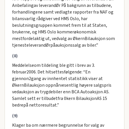
Anbefalingav leverandØr På bakgrunn av tilbudene,
forhandlingene samt vedlagte rapporter fra NAF og
bilansvarlig rådgiver ved HMS Oslo, har
beslutningsgruppen kommet frem til at Staten,
brukerne, og HMS Oslo kommerøkonomisk
mestfordelaktig ut, vedvalg av ØkernBilauksjon som
tjenesteleverandØrpåauksjonssalg av biler.”
(8)
Meddelelseom tildeling ble gitt i brev av 3.
februar2006. Det hitsettesfølgende: “En
gjennon2gang av innhentet statistikk viser at
ØkernBilauksjon oppnårvesentlig høyere salgspris
vedauksjon av trygdebiler enn BCA Autoaksjon AS.
Samlet sett er tilbudetfra 0kern BilauksjonAS 15
bedrepå nettoresultat.”
(9)
Klager ba om nærmere begrunnelse for valg av