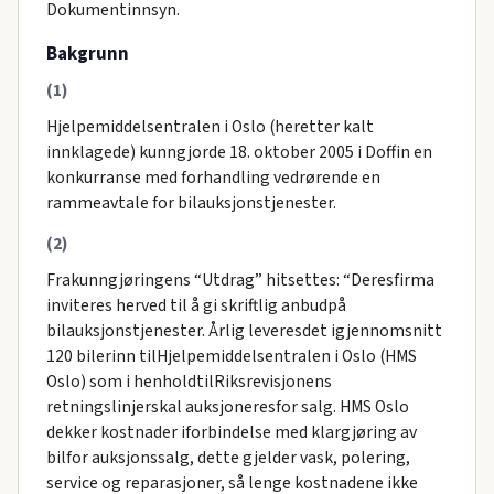
Dokumentinnsyn.
Bakgrunn
(1)
Hjelpemiddelsentralen i Oslo (heretter kalt
innklagede) kunngjorde 18. oktober 2005 i Doffin en
konkurranse med forhandling vedrørende en
rammeavtale for bilauksjonstjenester.
(2)
Frakunngjøringens “Utdrag” hitsettes: “Deresfirma
inviteres herved til å gi skriftlig anbudpå
bilauksjonstjenester. Årlig leveresdet igjennomsnitt
120 bilerinn tilHjelpemiddelsentralen i Oslo (HMS
Oslo) som i henholdtilRiksrevisjonens
retningslinjerskal auksjoneresfor salg. HMS Oslo
dekker kostnader iforbindelse med klargjøring av
bilfor auksjonssalg, dette gjelder vask, polering,
service og reparasjoner, så lenge kostnadene ikke