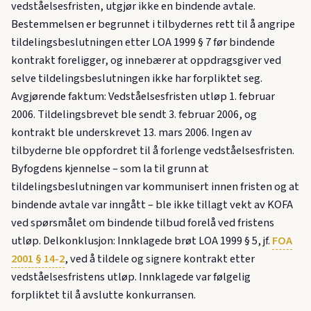
vedståelsesfristen, utgjør ikke en bindende avtale.
Bestemmelsen er begrunnet i tilbydernes rett til å angripe
tildelingsbeslutningen etter LOA 1999 § 7 før bindende
kontrakt foreligger, og innebærer at oppdragsgiver ved
selve tildelingsbeslutningen ikke har forpliktet seg.
Avgjørende faktum: Vedståelsesfristen utløp 1. februar
2006. Tildelingsbrevet ble sendt 3. februar 2006, og
kontrakt ble underskrevet 13. mars 2006. Ingen av
tilbyderne ble oppfordret til å forlenge vedståelsesfristen.
Byfogdens kjennelse – som la til grunn at
tildelingsbeslutningen var kommunisert innen fristen og at
bindende avtale var inngått – ble ikke tillagt vekt av KOFA
ved spørsmålet om bindende tilbud forelå ved fristens
utløp. Delkonklusjon: Innklagede brøt LOA 1999 § 5, jf.
FOA
2001 § 14-2
, ved å tildele og signere kontrakt etter
vedståelsesfristens utløp. Innklagede var følgelig
forpliktet til å avslutte konkurransen.