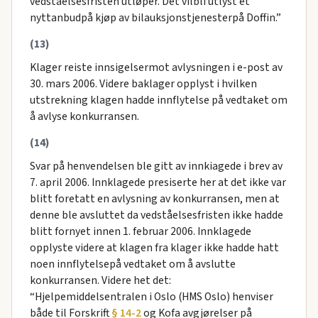
vedståelsesfristen utløper. Det vilbli utlyst et
nyttanbudpå kjøp av bilauksjonstjenesterpå Doffin.”
(13)
Klager reiste innsigelsermot avlysningen i e-post av
30. mars 2006. Videre baklager opplyst i hvilken
utstrekning klagen hadde innflytelse på vedtaket om
å avlyse konkurransen.
(14)
Svar på henvendelsen ble gitt av innkiagede i brev av
7. april 2006. Innklagede presiserte her at det ikke var
blitt foretatt en avlysning av konkurransen, men at
denne ble avsluttet da vedståelsesfristen ikke hadde
blitt fornyet innen 1. februar 2006. Innklagede
opplyste videre at klagen fra klager ikke hadde hatt
noen innflytelsepå vedtaket om å avslutte
konkurransen. Videre het det:
“Hjelpemiddelsentralen i Oslo (HMS Oslo) henviser
både til Forskrift
§ 14-2
og Kofa avgjørelser på