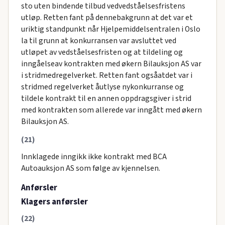
sto uten bindende tilbud vedvedståelsesfristens
utløp. Retten fant på dennebakgrunn at det var et
uriktig standpunkt når Hjelpemiddelsentralen i Oslo
la til grunn at konkurransen var avsluttet ved
utløpet av vedståelsesfristen og at tildeling og
inngåelseav kontrakten med økern Bilauksjon AS var
i stridmedregelverket. Retten fant ogsåatdet var i
stridmed regelverket åutlyse nykonkurranse og
tildele kontrakt til en annen oppdragsgiver i strid
med kontrakten som allerede var inngått med økern
Bilauksjon AS.
(21)
Innklagede inngikk ikke kontrakt med BCA
Autoauksjon AS som følge av kjennelsen.
Anførsler
Klagers anførsler
(22)