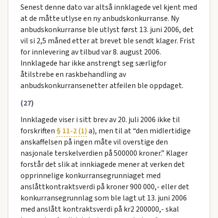
Senest denne dato var altså innklagede vel kjent med
at de måtte utlyse en ny anbudskonkurranse. Ny
anbudskonkurranse ble utlyst først 13. juni 2006, det
vil si 2,5 måned etter at brevet ble sendt klager. Frist
for innlevering av tilbud var 8. august 2006.
Innklagede har ikke anstrengt seg særligfor
åtilstrebe en raskbehandling av
anbudskonkurransenetter atfeilen ble oppdaget.
(27)
Innklagede viser i sitt brev av 20. juli 2006 ikke til
forskriften
§ 11-2 (1)
a), men til at “den midlertidige
anskaffelsen på ingen måte vil overstige den
nasjonale terskelverdien på 500000 kroner.” Klager
forstår det slik at innkiagede mener at verken det
opprinnelige konkurransegrunniaget med
anslåttkontraktsverdi på kroner 900 000,- eller det
konkurransegrunnlag som ble lagt ut 13. juni 2006
med anslått kontraktsverdi på kr2 200000,- skal